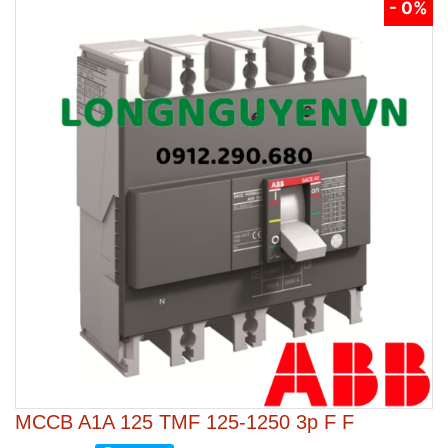
- 0%
MCCB A1A 125 TMF 125-1250 3p F F