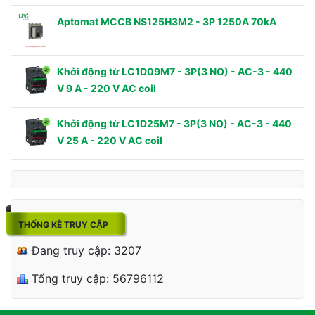
Aptomat MCCB NS125H3M2 - 3P 1250A 70kA
Khởi động từ LC1D09M7 - 3P(3 NO) - AC-3 - 440
V 9 A - 220 V AC coil
Khởi động từ LC1D25M7 - 3P(3 NO) - AC-3 - 440
V 25 A - 220 V AC coil
THỐNG KÊ TRUY CẬP
Đang truy cập: 3207
Tổng truy cập: 56796112