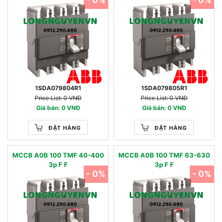
- 0%
- 0%
1SDA079804R1
1SDA079805R1
Price List: 0 VNĐ
Price List: 0 VNĐ
Giá bán: 0 VNĐ
Giá bán: 0 VNĐ
ĐẶT HÀNG
ĐẶT HÀNG
MCCB A0B 100 TMF 40-400
MCCB A0B 100 TMF 63-630
3p F F
3p F F
- 0%
- 0%