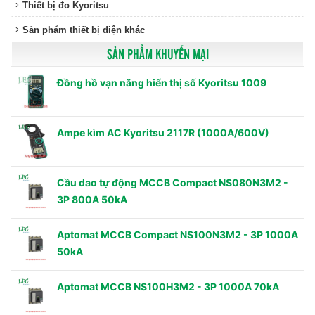
Thiết bị đo Kyoritsu
Sản phẩm thiết bị điện khác
SẢN PHẨM KHUYẾN MẠI
Đồng hồ vạn năng hiển thị số Kyoritsu 1009
Ampe kìm AC Kyoritsu 2117R (1000A/600V)
Cầu dao tự động MCCB Compact NS080N3M2 -
3P 800A 50kA
Aptomat MCCB Compact NS100N3M2 - 3P 1000A
50kA
Aptomat MCCB NS100H3M2 - 3P 1000A 70kA