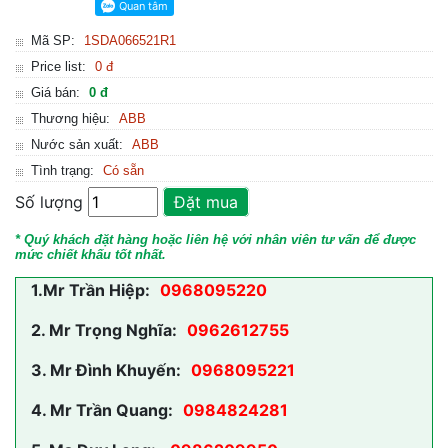
Mã SP:
1SDA066521R1
Price list:
0 đ
Giá bán:
0 đ
Thương hiệu:
ABB
Nước sản xuất:
ABB
Tình trạng:
Có sẵn
Số lượng
Đặt mua
* Quý khách đặt hàng hoặc liên hệ với nhân viên tư vấn để được
mức chiết khấu tốt nhất.
1.
Mr Trần Hiệp:
0968095220
2.
Mr Trọng Nghĩa:
0962612755
3.
Mr Đình Khuyến:
0968095221
4.
Mr Trần Quang:
0984824281