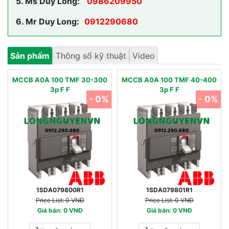
5.
Ms Duy Long:
0986209950
6.
Mr Duy Long:
0912290680
Sản phẩm
Thông số kỹ thuật
Video
MCCB A0A 100 TMF 30-300
MCCB A0A 100 TMF 40-400
3p F F
3p F F
- 0%
- 0%
1SDA079800R1
1SDA079801R1
Price List: 0 VNĐ
Price List: 0 VNĐ
Giá bán: 0 VNĐ
Giá bán: 0 VNĐ