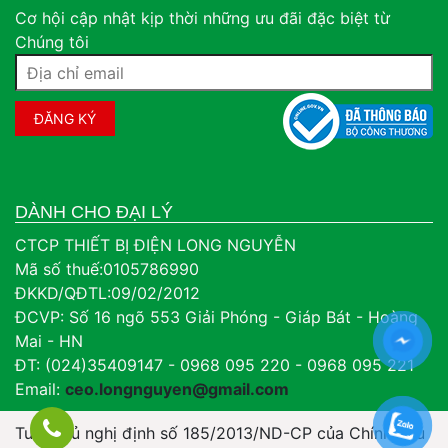
Cơ hội cập nhật kịp thời những ưu đãi đặc biệt từ
Chúng tôi
DÀNH CHO ĐẠI LÝ
CTCP THIẾT BỊ ĐIỆN LONG NGUYỄN
Mã số thuế:0105786990
ĐKKD/QĐTL:09/02/2012
ĐCVP: Số 16 ngõ 553 Giải Phóng - Giáp Bát - Hoàng
Mai - HN
ĐT: (024)35409147 - 0968 095 220 - 0968 095 221
Email:
ceo.longnguyen@gmail.com
Tuân thủ nghị định số 185/2013/ND-CP của Chính Phủ