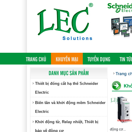
(CURRENT)
TRANG CHỦ
KHUYẾN MẠI
TUYỂN DỤNG
TIN TỨ
DANH MỤC SẢN PHẨM
Trang c
Thiết bị đóng cắt hạ thế Schneider
Khở
Electric
Biến tần và khởi động mềm Schneider
Electric
Khởi động từ, Relay nhiệt, Thiết bị
động cơ...
bảo vệ động cơ