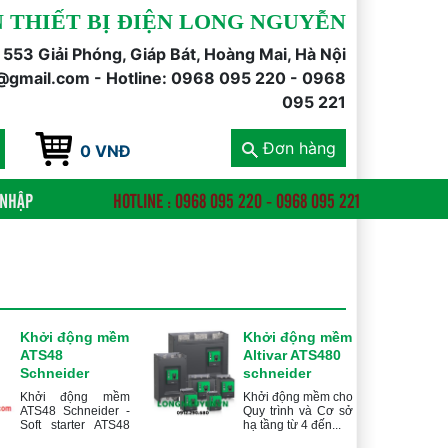
 THIẾT BỊ ĐIỆN LONG NGUYỄN
õ 553 Giải Phóng, Giáp Bát, Hoàng Mai, Hà Nội
@gmail.com - Hotline: 0968 095 220 - 0968
095 221
Đơn hàng
0 VNĐ
 NHẬP
HOTLINE : 0968 095 220 - 0968 095 221
Khởi động mềm
Khởi động mềm
ATS48
Altivar ATS480
Schneider
schneider
Khởi động mềm
Khởi động mềm cho
ATS48 Schneider -
Quy trình và Cơ sở
Soft starter ATS48
hạ tầng từ 4 đến...