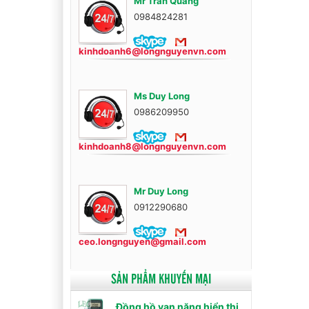
Mr Trần Quang
0984824281
kinhdoanh6@longnguyenvn.com
Ms Duy Long
0986209950
kinhdoanh8@longnguyenvn.com
Mr Duy Long
0912290680
ceo.longnguyen@gmail.com
SẢN PHẨM KHUYẾN MẠI
Đồng hồ vạn năng hiển thị