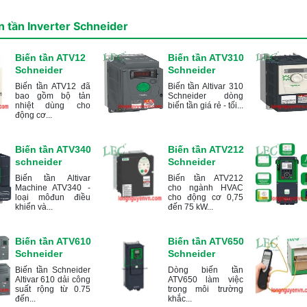
n tần Inverter Schneider
Biến tần ATV12
Biến tần ATV310
Schneider
Schneider
Biến tần ATV12 đã
Biến tần Altivar 310
bao gồm bộ tản
Schneider dòng
nhiệt dùng cho
biến tần giá rẻ - tối...
động cơ...
Biến tần ATV340
Biến tần ATV212
schneider
Schneider
Biến tần Altivar
Biến tần ATV212
Machine ATV340 -
cho ngành HVAC
loại môđun điều
cho động cơ 0,75
khiển và...
đến 75 kW...
Biến tần ATV610
Biến tần ATV650
Schneider
Schneider
Biến tần Schneider
Dòng biến tần
Altivar 610 dải công
ATV650 làm việc
suất rộng từ 0.75
trong môi trường
đến...
khắc...