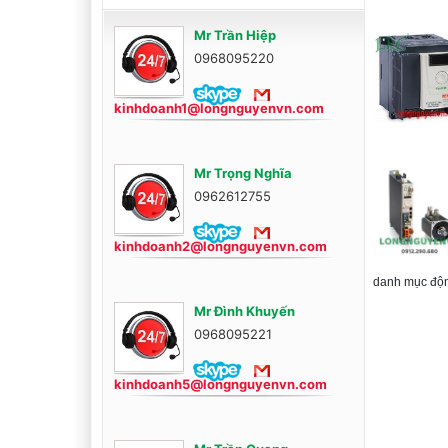
Mr Trần Hiệp
0968095220
kinhdoanh1@longnguyenvn.com
Mr Trọng Nghĩa
0962612755
kinhdoanh2@longnguyenvn.com
danh mục độn
Mr Đình Khuyến
0968095221
kinhdoanh5@longnguyenvn.com