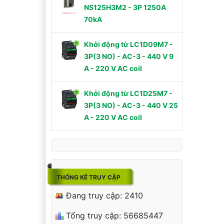
NS125H3M2 - 3P 1250A
70kA
Khởi động từ LC1D09M7 -
3P(3 NO) - AC-3 - 440 V 9
A - 220 V AC coil
Khởi động từ LC1D25M7 -
3P(3 NO) - AC-3 - 440 V 25
A - 220 V AC coil
THỐNG KÊ TRUY CẬP
Đang truy cập: 2410
Tổng truy cập: 56685447