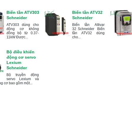
Biến tần ATV303
Biến tần ATV32
Schneider
Schneider
ATV303 dùng cho
Biến tần Altivar
động cơ không
32 Schneider Biến
đồng bộ từ 0.37-
tần ATV32 dùng
11kW Được...
cho...
Bộ điều khiển
động cơ servo
Lexium
Schneider
Bộ truyền động
servo Lexium và
g cơ bao gồm một...