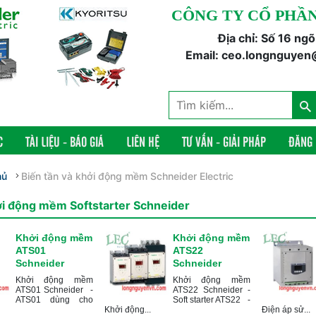
CÔNG TY CỔ PHẦN
Địa chỉ: Số 16 ng
Email: ceo.longnguyen
C
TÀI LIỆU - BÁO GIÁ
LIÊN HỆ
TƯ VẤN - GIẢI PHÁP
ĐĂNG
hủ
Biến tần và khởi động mềm Schneider Electric
i động mềm Softstarter Schneider
Khởi động mềm
Khởi động mềm
ATS01
ATS22
Schneider
Schneider
Khởi động mềm
Khởi động mềm
ATS01 Schneider -
ATS22 Schneider -
ATS01 dùng cho
Soft starter ATS22 -
Khởi động...
Điện áp sử...