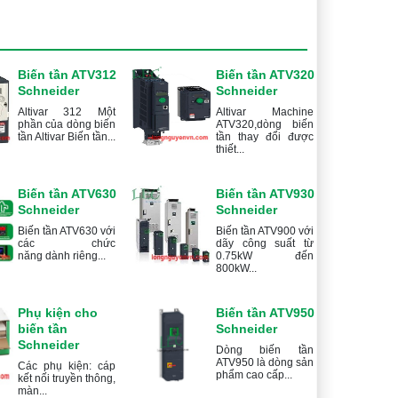
Biến tần ATV312
Biến tần ATV320
Schneider
Schneider
Altivar 312 Một
Altivar Machine
phần của dòng biến
ATV320,dòng biến
tần Altivar Biến tần...
tần thay đổi được
thiết...
Biến tần ATV630
Biến tần ATV930
Schneider
Schneider
Biến tần ATV630 với
Biến tần ATV900 với
các chức
dãy công suất từ
năng dành riêng...
0.75kW đến
800kW...
Phụ kiện cho
Biến tần ATV950
biến tần
Schneider
Schneider
Dòng biến tần
ATV950 là dòng sản
Các phụ kiện: cáp
phẩm cao cấp...
kết nối truyền thông,
màn...