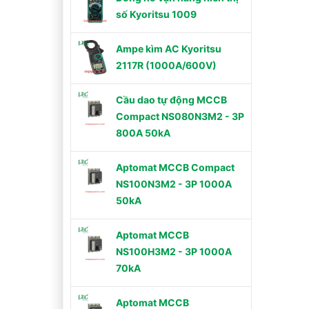
số Kyoritsu 1009
Ampe kìm AC Kyoritsu
2117R (1000A/600V)
Cầu dao tự động MCCB
Compact NS080N3M2 - 3P
800A 50kA
Aptomat MCCB Compact
NS100N3M2 - 3P 1000A
50kA
Aptomat MCCB
NS100H3M2 - 3P 1000A
70kA
Aptomat MCCB