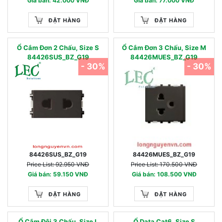
Giá bán: 42.000 VNĐ
Giá bán: 77.000 VNĐ
ĐẶT HÀNG
ĐẶT HÀNG
Ổ Cắm Đơn 2 Chấu, Size S
Ổ Cắm Đơn 3 Chấu, Size M
84426SUS_BZ_G19
84426MUES_BZ_G19
- 30%
- 30%
84426SUS_BZ_G19
84426MUES_BZ_G19
Price List: 92.950 VNĐ
Price List: 170.500 VNĐ
Giá bán: 59.150 VNĐ
Giá bán: 108.500 VNĐ
ĐẶT HÀNG
ĐẶT HÀNG
Ổ Cắm Đôi 3 Chấu, Size L
Ổ Data Cat6, Size S