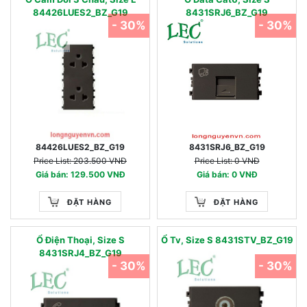
84426LUES2_BZ_G19
8431SRJ6_BZ_G19
- 30%
- 30%
84426LUES2_BZ_G19
8431SRJ6_BZ_G19
Price List: 203.500 VNĐ
Price List: 0 VNĐ
Giá bán: 129.500 VNĐ
Giá bán: 0 VNĐ
ĐẶT HÀNG
ĐẶT HÀNG
Ổ Điện Thoại, Size S
Ổ Tv, Size S 8431STV_BZ_G19
8431SRJ4_BZ_G19
- 30%
- 30%