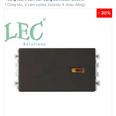
Công tắc, ổ cắm series Zencelo A (màu đồng)
- 30%