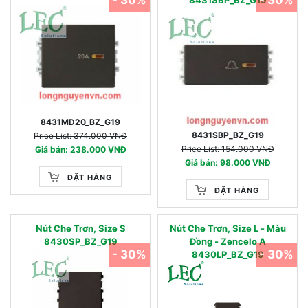
8431MD20_BZ_G19
8431SBP_BZ_G19
Price List: 374.000 VNĐ
Price List: 154.000 VNĐ
Giá bán: 238.000 VNĐ
Giá bán: 98.000 VNĐ
ĐẶT HÀNG
ĐẶT HÀNG
Nút Che Trơn, Size S
Nút Che Trơn, Size L - Màu
8430SP_BZ_G19
Đồng - Zencelo A
- 30%
- 30%
8430LP_BZ_G19