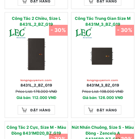
ĐẶT HÀNG
ĐẶT HÀNG
Công Tắc 2 Chiều, Size L
Công Tắc Trung Gian Size M
8431L_2_BZ_G19
8431M_3_BZ_G19
- 30%
- 30%
8431L_2_BZ_G19
8431M_3_BZ_G19
Price List: 176.000 VNĐ
Price List: 198.000 VNĐ
Giá bán: 112.000 VNĐ
Giá bán: 126.000 VNĐ
ĐẶT HÀNG
ĐẶT HÀNG
Công Tắc 2 Cực, Size M - Màu
Nút Nhấn Chuông, Size S - Màu
Đồng 8431MD20_BZ_G19
Đồng - Zencelo A
- 30%
- 30%
8431SBP_BZ_G19