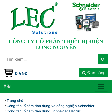
CÔNG TY CỔ PHẦN THIẾT BỊ ĐIỆN
LONG NGUYỄN
Đơn hàng
0 VNĐ
MENU
Trang chủ
Công tắc, ổ cắm dân dụng và công nghiệp Schneider
Công tắc, ổ cắm dân dụng Schneider Electric