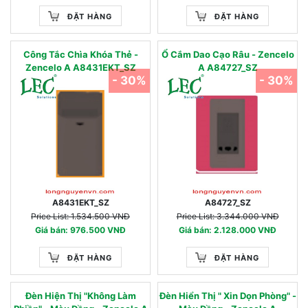
ĐẶT HÀNG
ĐẶT HÀNG
Công Tắc Chìa Khóa Thẻ -
Ổ Cắm Dao Cạo Râu - Zencelo
Zencelo A A8431EKT_SZ
A A84727_SZ
- 30%
- 30%
A8431EKT_SZ
A84727_SZ
Price List: 1.534.500 VNĐ
Price List: 3.344.000 VNĐ
Giá bán: 976.500 VNĐ
Giá bán: 2.128.000 VNĐ
ĐẶT HÀNG
ĐẶT HÀNG
Đèn Hiện Thị "Không Làm
Đèn Hiển Thị " Xin Dọn Phòng" -