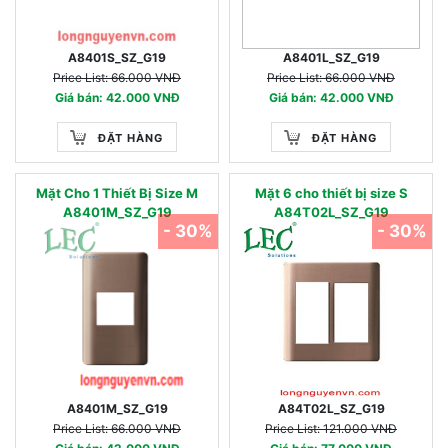
A8401S_SZ_G19
A8401L_SZ_G19
Price List: 66.000 VNĐ
Price List: 66.000 VNĐ
Giá bán: 42.000 VNĐ
Giá bán: 42.000 VNĐ
ĐẶT HÀNG
ĐẶT HÀNG
Mặt Cho 1 Thiết Bị Size M
Mặt 6 cho thiết bị size S
A8401M_SZ_G19
A84T02L_SZ_G19
- 30%
- 30%
A8401M_SZ_G19
A84T02L_SZ_G19
Price List: 66.000 VNĐ
Price List: 121.000 VNĐ