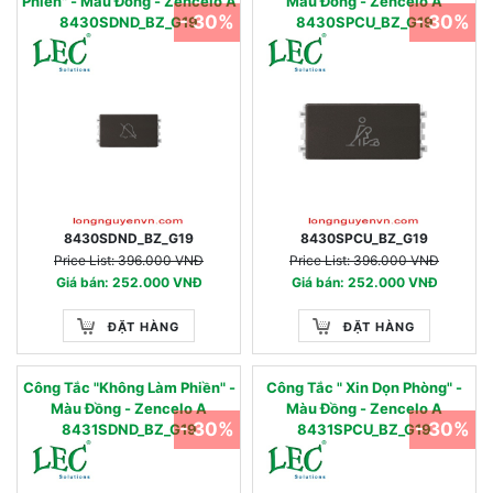
Phiền" - Màu Đồng - Zencelo A
Màu Đồng - Zencelo A
- 30%
- 30%
8430SDND_BZ_G19
8430SPCU_BZ_G19
8430SDND_BZ_G19
8430SPCU_BZ_G19
Price List: 396.000 VNĐ
Price List: 396.000 VNĐ
Giá bán: 252.000 VNĐ
Giá bán: 252.000 VNĐ
ĐẶT HÀNG
ĐẶT HÀNG
Công Tắc "Không Làm Phiền" -
Công Tắc " Xin Dọn Phòng" -
Màu Đồng - Zencelo A
Màu Đồng - Zencelo A
- 30%
- 30%
8431SDND_BZ_G19
8431SPCU_BZ_G19