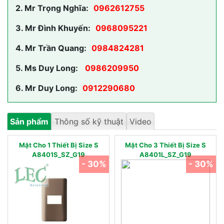
2.
Mr Trọng Nghĩa:
0962612755
3.
Mr Đình Khuyến:
0968095221
4.
Mr Trần Quang:
0984824281
5.
Ms Duy Long:
0986209950
6.
Mr Duy Long:
0912290680
Sản phẩm
Thông số kỹ thuật
Video
Mặt Cho 1 Thiết Bị Size S
Mặt Cho 3 Thiết Bị Size S
A8401S_SZ_G19
A8401L_SZ_G19
- 30%
- 30%