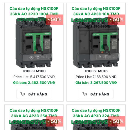
Cầu dao tự động NSX100F
Cầu dao tự động NSX100F
36kA AC 3P3D 100A TMD
36kA AC 4P3D 16A TMD
- 50%
- 50%
C10F3TM100
C10F6TM016
Price List: 5.417.500 VNĐ
Price List: 7.188.500 VNĐ
Giá bán: 2.462.500 VNĐ
Giá bán: 3.267.500 VNĐ
ĐẶT HÀNG
ĐẶT HÀNG
Cầu dao tự động NSX100F
Cầu dao tự động NSX100F
36kA AC 4P3D 25A TMD
36kA AC 4P3D 32A TMD
- 50%
- 50%