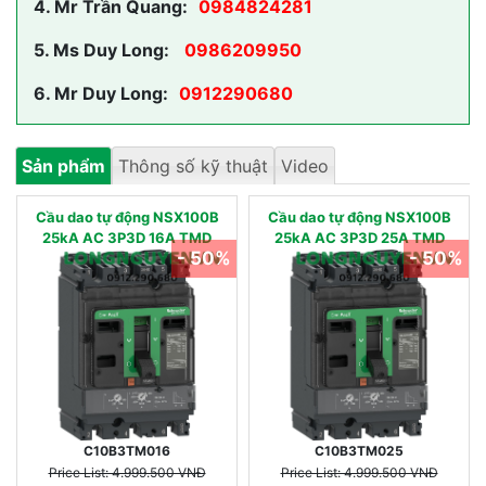
4.
Mr Trần Quang:
0984824281
5.
Ms Duy Long:
0986209950
6.
Mr Duy Long:
0912290680
Sản phẩm
Thông số kỹ thuật
Video
Cầu dao tự động NSX100B
Cầu dao tự động NSX100B
25kA AC 3P3D 16A TMD
25kA AC 3P3D 25A TMD
- 50%
- 50%
C10B3TM016
C10B3TM025
Price List: 4.999.500 VNĐ
Price List: 4.999.500 VNĐ