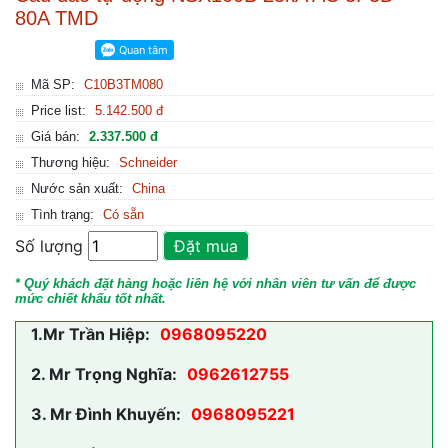
80A TMD
Mã SP:
C10B3TM080
Price list:
5.142.500 đ
Giá bán:
2.337.500 đ
Thương hiệu:
Schneider
Nước sản xuất:
China
Tình trạng:
Có sẵn
Số lượng
Đặt mua
* Quý khách đặt hàng hoặc liên hệ với nhân viên tư vấn để được
mức chiết khấu tốt nhất.
1.
Mr Trần Hiệp:
0968095220
2.
Mr Trọng Nghĩa:
0962612755
3.
Mr Đình Khuyến:
0968095221