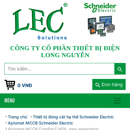
CÔNG TY CỔ PHẦN THIẾT BỊ ĐIỆN
LONG NGUYỄN
Đơn hàng
0 VNĐ
MENU
Trang chủ
Thiết bị đóng cắt hạ thế Schneider Electric
Aptomat MCCB Schneider Electric
Aptomat MCCB ComPacT NSX, new generation