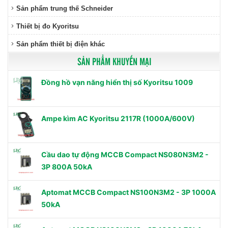
Sản phẩm trung thế Schneider
Thiết bị đo Kyoritsu
Sản phẩm thiết bị điện khác
SẢN PHẨM KHUYẾN MẠI
Đồng hồ vạn năng hiển thị số Kyoritsu 1009
Ampe kìm AC Kyoritsu 2117R (1000A/600V)
Cầu dao tự động MCCB Compact NS080N3M2 -
3P 800A 50kA
Aptomat MCCB Compact NS100N3M2 - 3P 1000A
50kA