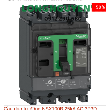
- 50%
Cầu dao tự động NSX100B 25kA AC 3P3D