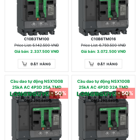
C10B3TM100
C10B6TM016
Price List: 5.142.500 VNĐ
Price List: 6.759.500 VNĐ
Giá bán: 2.337.500 VNĐ
Giá bán: 3.072.500 VNĐ
ĐẶT HÀNG
ĐẶT HÀNG
Cầu dao tự động NSX100B
Cầu dao tự động NSX100B
25kA AC 4P3D 25A TMD
25kA AC 4P3D 32A TMD
- 50%
- 50%