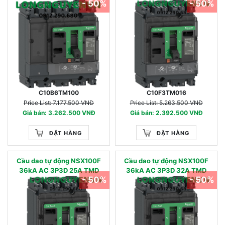
- 50%
- 50%
C10B6TM100
C10F3TM016
Price List: 7.177.500 VNĐ
Price List: 5.263.500 VNĐ
Giá bán: 3.262.500 VNĐ
Giá bán: 2.392.500 VNĐ
ĐẶT HÀNG
ĐẶT HÀNG
Cầu dao tự động NSX100F
Cầu dao tự động NSX100F
36kA AC 3P3D 25A TMD
36kA AC 3P3D 32A TMD
- 50%
- 50%