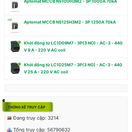
Aptomat MCCB NS100H3M2 - 3P 1000A 70kA
Aptomat MCCB NS125H3M2 - 3P 1250A 70kA
Khởi động từ LC1D09M7 - 3P(3 NO) - AC-3 - 440
V 9 A - 220 V AC coil
Khởi động từ LC1D25M7 - 3P(3 NO) - AC-3 - 440
V 25 A - 220 V AC coil
THỐNG KÊ TRUY CẬP
Đang truy cập: 3214
Tổng truy cập: 56790632