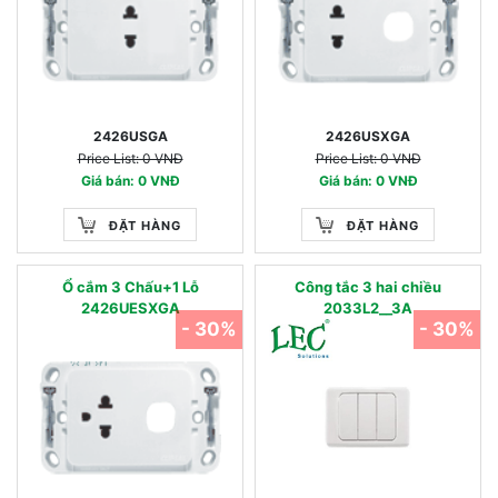
2426USGA
2426USXGA
Price List: 0 VNĐ
Price List: 0 VNĐ
Giá bán: 0 VNĐ
Giá bán: 0 VNĐ
ĐẶT HÀNG
ĐẶT HÀNG
Ổ cắm 3 Chấu+1 Lỗ
Công tắc 3 hai chiều
2426UESXGA
2033L2__3A
- 30%
- 30%