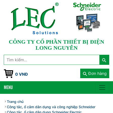
CÔNG TY CỔ PHẦN THIẾT BỊ ĐIỆN
LONG NGUYỄN
Đơn hàng
0 VNĐ
MENU
Trang chủ
Công tắc, ổ cắm dân dụng và công nghiệp Schneider
Công tắc, ổ cắm dân dụng Schneider Electric