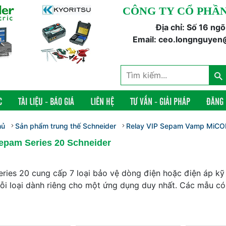
CÔNG TY CỔ PHẦN
Địa chỉ: Số 16 ng
Email: ceo.longnguyen
C
TÀI LIỆU - BÁO GIÁ
LIÊN HỆ
TƯ VẤN - GIẢI PHÁP
ĐĂNG
hủ
Sản phẩm trung thế Schneider
Relay VIP Sepam Vamp MiCO
epam Series 20 Schneider
ries 20 cung cấp 7 loại bảo vệ dòng điện hoặc điện áp kỹ 
ỗi loại dành riêng cho một ứng dụng duy nhất. Các mẫu có