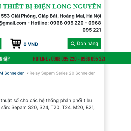
 THIẾT BỊ ĐIỆN LONG NGUYỄN
õ 553 Giải Phóng, Giáp Bát, Hoàng Mai, Hà Nội
@gmail.com - Hotline: 0968 095 220 - 0968
095 221
Đơn hàng
0 VNĐ
 NHẬP
HOTLINE : 0968 095 220 - 0968 095 221
M Schneider
Relay Sepam Series 20 Schneider
thuật số cho các hệ thống phân phối tiêu
 sẵn: Sepam S20, S24, T20, T24, M20, B21,