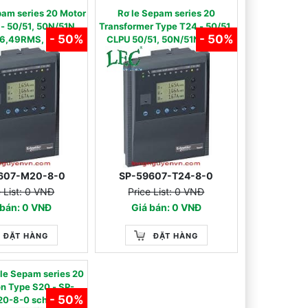
am series 20 Motor
Rơ le Sepam series 20
- 50/51, 50N/51N,
Transformer Type T24 - 50/51,
- 50%
- 50%
46,49RMS, 38/49T,
CLPU 50/51, 50N/51N,CLPU
8/51LR/14,66
50N/51N, 50G/51G, 46,49RMS,
38/49T, 50BF, 23/63
607-M20-8-0
SP-59607-T24-8-0
e List: 0 VNĐ
Price List: 0 VNĐ
 bán: 0 VNĐ
Giá bán: 0 VNĐ
ĐẶT HÀNG
ĐẶT HÀNG
 le Sepam series 20
on Type S20 - SP-
- 50%
0-8-0 schneider