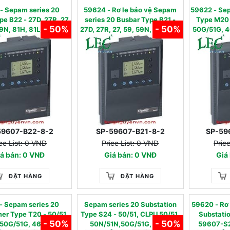
- Sepam series 20
59624 - Rơ le bảo vệ Sepam
59622 - Sep
e B22 - 27D, 27R, 27,
series 20 Busbar Type B21 -
Type M20 
- 50%
- 50%
9N, 81H, 81L,81R
27D, 27R, 27, 59, 59N, 81H, 81L
50G/51G, 
37, 4
59607-B22-8-2
SP-59607-B21-8-2
SP-59
ce List: 0 VNĐ
Price List: 0 VNĐ
Pric
á bán: 0 VNĐ
Giá bán: 0 VNĐ
Giá
ĐẶT HÀNG
ĐẶT HÀNG
- Sepam series 20
Sepam series 20 Substation
59620 - Rơ
er Type T20 - 50/51,
Type S24 - 50/51, CLPU 50/51,
Substati
- 50%
- 50%
 50G/51G, 46,49RMS,
50N/51N,50G/51G, CPLU
59607-S2