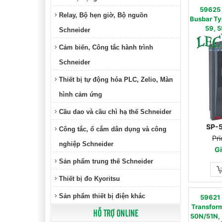
59625 
Relay, Bộ hẹn giờ, Bộ nguồn
Busbar Typ
59, 5
Schneider
Cảm biến, Công tắc hành trình
Schneider
Thiết bị tự động hóa PLC, Zelio, Màn
hình cảm ứng
Cầu dao và cầu chì hạ thế Schneider
SP-
Công tắc, ổ cắm dân dụng và công
Pri
nghiệp Schneider
Gi
Sản phẩm trung thế Schneider
Thiết bị đo Kyoritsu
Sản phẩm thiết bị điện khác
59621 
Transform
HỖ TRỢ ONLINE
50N/51N,