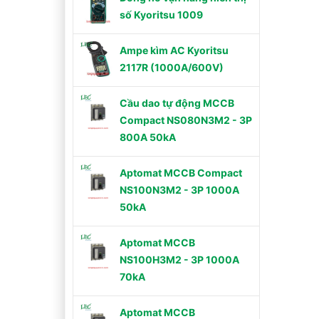
số Kyoritsu 1009
Ampe kìm AC Kyoritsu
2117R (1000A/600V)
Cầu dao tự động MCCB
Compact NS080N3M2 - 3P
800A 50kA
Aptomat MCCB Compact
NS100N3M2 - 3P 1000A
50kA
Aptomat MCCB
NS100H3M2 - 3P 1000A
70kA
Aptomat MCCB