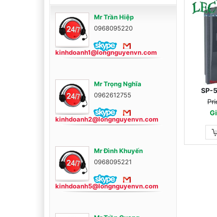
3
Mr Trần Hiệp
0968095220
kinhdoanh1@longnguyenvn.com
Mr Trọng Nghĩa
SP-
0962612755
Pri
Gi
kinhdoanh2@longnguyenvn.com
Mr Đình Khuyến
0968095221
kinhdoanh5@longnguyenvn.com