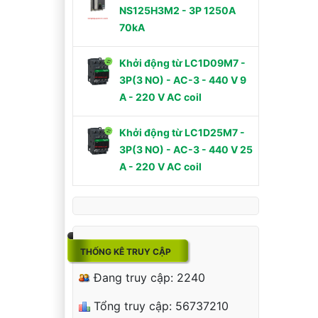
NS125H3M2 - 3P 1250A
70kA
Khởi động từ LC1D09M7 -
3P(3 NO) - AC-3 - 440 V 9
A - 220 V AC coil
Khởi động từ LC1D25M7 -
3P(3 NO) - AC-3 - 440 V 25
A - 220 V AC coil
THỐNG KÊ TRUY CẬP
Đang truy cập: 2240
Tổng truy cập: 56737210