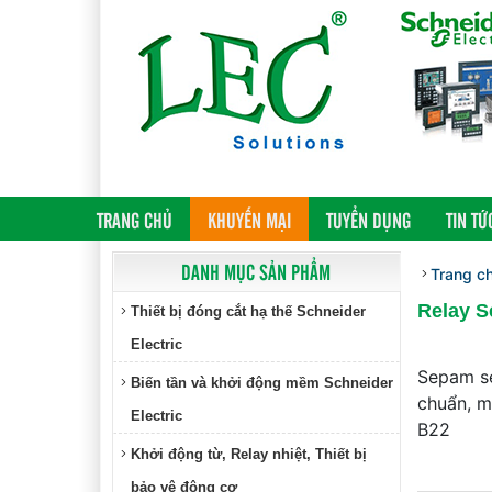
(CURRENT)
TRANG CHỦ
KHUYẾN MẠI
TUYỂN DỤNG
TIN TỨ
DANH MỤC SẢN PHẨM
Trang c
Relay S
Thiết bị đóng cắt hạ thế Schneider
Electric
Sepam se
Biến tần và khởi động mềm Schneider
chuẩn, m
Electric
B22
Khởi động từ, Relay nhiệt, Thiết bị
bảo vệ động cơ