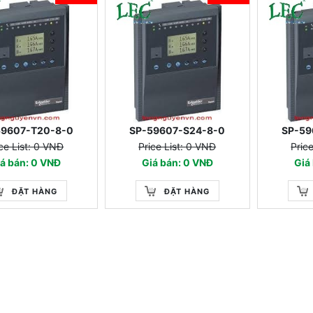
8/49T, 23/63
50N/51N, 46, 79,50B
59607-T20-8-0
SP-59607-S24-8-0
SP-59
ce List: 0 VNĐ
Price List: 0 VNĐ
Pric
á bán: 0 VNĐ
Giá bán: 0 VNĐ
Giá
ĐẶT HÀNG
ĐẶT HÀNG