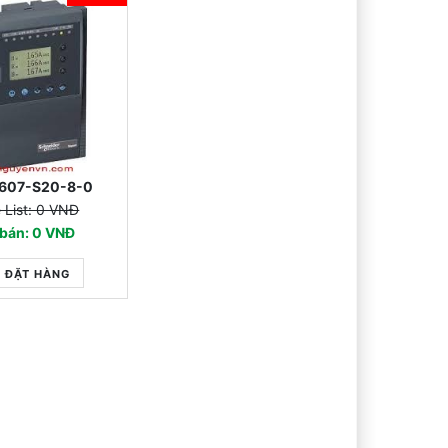
607-S20-8-0
e List: 0 VNĐ
 bán: 0 VNĐ
ĐẶT HÀNG