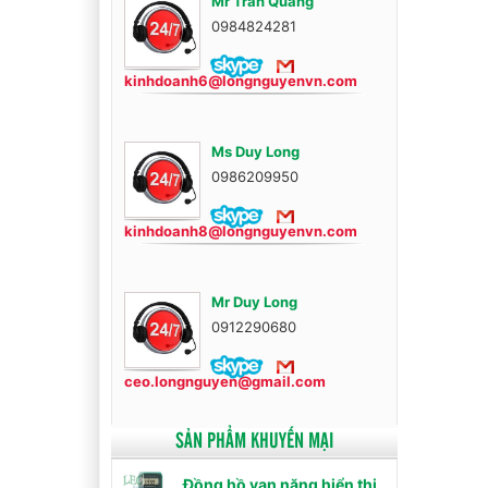
Mr Trần Quang
0984824281
kinhdoanh6@longnguyenvn.com
Ms Duy Long
0986209950
kinhdoanh8@longnguyenvn.com
Mr Duy Long
0912290680
ceo.longnguyen@gmail.com
SẢN PHẨM KHUYẾN MẠI
Đồng hồ vạn năng hiển thị