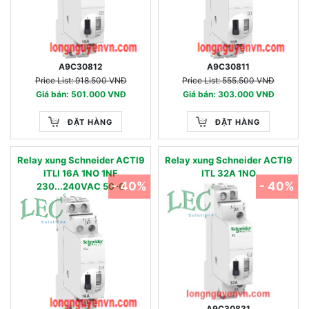
A9C30812
A9C30811
Price List: 918.500 VNĐ
Price List: 555.500 VNĐ
Giá bán: 501.000 VNĐ
Giá bán: 303.000 VNĐ
ĐẶT HÀNG
ĐẶT HÀNG
Relay xung Schneider ACTI9
Relay xung Schneider ACTI9
ITLI 16A 1NO 1NF
ITL 32A 1NO
- 40%
- 40%
230...240VAC 50-6
A9C30831