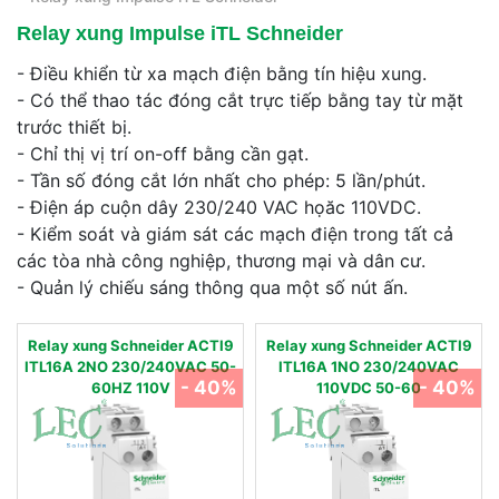
Relay xung Impulse iTL Schneider
- Điều khiển từ xa mạch điện bằng tín hiệu xung.
- Có thể thao tác đóng cắt trực tiếp bằng tay từ mặt
trước thiết bị.
- Chỉ thị vị trí on-off bằng cần gạt.
- Tần số đóng cắt lớn nhất cho phép: 5 lần/phút.
- Điện áp cuộn dây 230/240 VAC họăc 110VDC.
- Kiểm soát và giám sát các mạch điện trong tất cả
các tòa nhà công nghiệp, thương mại và dân cư.
- Quản lý chiếu sáng thông qua một số nút ấn.
Relay xung Schneider ACTI9
Relay xung Schneider ACTI9
ITL16A 2NO 230/240VAC 50-
ITL16A 1NO 230/240VAC
- 40%
- 40%
60HZ 110V
110VDC 50-60