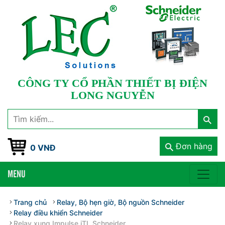
CÔNG TY CỔ PHẦN THIẾT BỊ ĐIỆN
LONG NGUYỄN
Đơn hàng
0 VNĐ
MENU
Trang chủ
Relay, Bộ hẹn giờ, Bộ nguồn Schneider
Relay điều khiển Schneider
Relay xung Impulse iTL Schneider