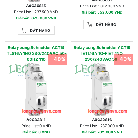
A9C30815
Price List: 1.012.000 VNĐ
Price List: 1.237.500 VNĐ
Giá bán: 552.000 VNĐ
Giá bán: 675.000 VNĐ
ĐẶT HÀNG
ĐẶT HÀNG
Relay xung Schneider ACTI9
Relay xung Schneider ACTI9
ITLS16A 1NO 230/240VAC 50-
IETL16A 1O-F ET 1NO
- 40%
- 40%
60HZ 110
230/240VAC 50-
A9C32811
A9C32816
Price List: 0 VNĐ
Price List: 1.287.000 VNĐ
Giá bán: 0 VNĐ
Giá bán: 702.000 VNĐ