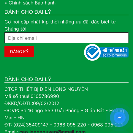
» Chính sách Bảo hành
DÀNH CHO ĐẠI LÝ
Cơ hội cập nhật kịp thời những ưu đãi đặc biệt từ
Chúng tôi
DÀNH CHO ĐẠI LÝ
CTCP THIẾT BỊ ĐIỆN LONG NGUYỄN
Mã số thuế:0105786990
ĐKKD/QĐTL:09/02/2012
ĐCVP: Số 16 ngõ 553 Giải Phóng - Giáp Bát - Hoàng
Mai - HN
ĐT: (024)35409147 - 0968 095 220 - 0968 095 221
Email:
ceo.longnguyen@gmail.com