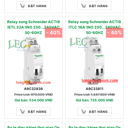
ĐẶT HÀNG
ĐẶT HÀNG
Relay xung Schneider ACTI9
Relay xung Schneider ACTI9
IETL 32A 1NO 230...240VAC
ITLC 16A 1NO 230...240VAC
- 40%
- 40%
50-60HZ
50-60HZ
A9C32836
A9C33811
Price List: 979.000 VNĐ
Price List: 1.347.500 VNĐ
Giá bán: 534.000 VNĐ
Giá bán: 735.000 VNĐ
ĐẶT HÀNG
ĐẶT HÀNG
Ro le dieu khien thoi gian On
Ro le dieu khien thoi gian On