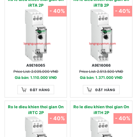
iRTA 2P
iRTB 2P
- 40%
- 40%
A9E16065
A9E16066
Price List: 2.035.000 VNĐ
Price List: 2.513.500 VNĐ
Giá bán: 1.110.000 VNĐ
Giá bán: 1.371.000 VNĐ
ĐẶT HÀNG
ĐẶT HÀNG
Ro le dieu khien thoi gian On
Ro le dieu khien thoi gian On
iRTC 2P
iRTH 2P
- 40%
- 40%