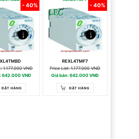
- 40%
- 40%
XL4TMBD
REXL4TMF7
st: 1.177.000 VNĐ
Price List: 1.177.000 VNĐ
n: 642.000 VNĐ
Giá bán: 642.000 VNĐ
ĐẶT HÀNG
ĐẶT HÀNG