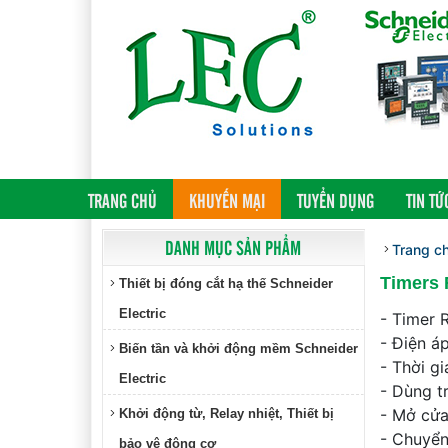
(CURRENT)
TRANG CHỦ
KHUYẾN MẠI
TUYỂN DỤNG
TIN TỨ
DANH MỤC SẢN PHẨM
Trang c
Timers 
Thiết bị đóng cắt hạ thế Schneider
Electric
- Timer 
- Điện á
Biến tần và khởi động mềm Schneider
- Thời gi
Electric
- Dùng t
- Mở cửa
Khởi động từ, Relay nhiệt, Thiết bị
- Chuyển
bảo vệ động cơ