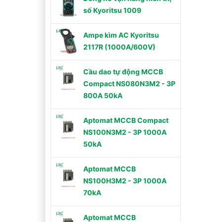
số Kyoritsu 1009
Ampe kìm AC Kyoritsu
2117R (1000A/600V)
Cầu dao tự động MCCB
Compact NS080N3M2 - 3P
800A 50kA
Aptomat MCCB Compact
NS100N3M2 - 3P 1000A
50kA
Aptomat MCCB
NS100H3M2 - 3P 1000A
70kA
Aptomat MCCB