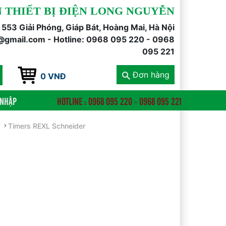
 THIẾT BỊ ĐIỆN LONG NGUYỄN
õ 553 Giải Phóng, Giáp Bát, Hoàng Mai, Hà Nội
@gmail.com - Hotline: 0968 095 220 - 0968
095 221
Đơn hàng
0 VNĐ
 NHẬP
HOTLINE : 0968 095 220 - 0968 095 221
Timers REXL Schneider