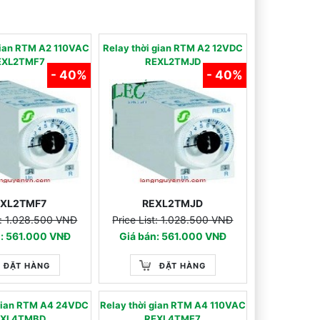
gian RTM A2 110VAC
Relay thời gian RTM A2 12VDC
EXL2TMF7
REXL2TMJD
- 40%
- 40%
EXL2TMF7
REXL2TMJD
st: 1.028.500 VNĐ
Price List: 1.028.500 VNĐ
n: 561.000 VNĐ
Giá bán: 561.000 VNĐ
ĐẶT HÀNG
ĐẶT HÀNG
 gian RTM A4 24VDC
Relay thời gian RTM A4 110VAC
EXL4TMBD
REXL4TMF7