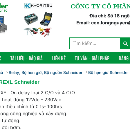
CÔNG TY CỔ PHẦN
Địa chỉ: Số 16 ng
Email: ceo.longnguyen
C
TÀI LIỆU - BÁO GIÁ
LIÊN HỆ
TƯ VẤN - GIẢI PHÁP
ĐĂNG
hủ
Relay, Bộ hẹn giờ, Bộ nguồn Schneider
Bộ hẹn giờ Schneider
REXL Schneider
RXEL On delay loại 2 C/O và 4 C/O.
p hoạt động 12Vdc - 230Vac.
an điều chỉnh từ 0.1s- 100hrs.
rong công nghiệp và xây dựng.
 tự động.
 đổi bơm.