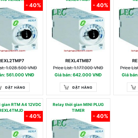
- 40%
- 40%
REXL2TMP7
REXL4TMB7
RE
ist: 1.028.500 VNĐ
Price List: 1.177.000 VNĐ
Price Li
án: 561.000 VNĐ
Giá bán: 642.000 VNĐ
Giá bá
ĐẶT HÀNG
ĐẶT HÀNG
ời gian RTM A4 12VDC
Relay thời gian MINI PLUG
REXL4TMJD
TIMER
- 40%
- 40%