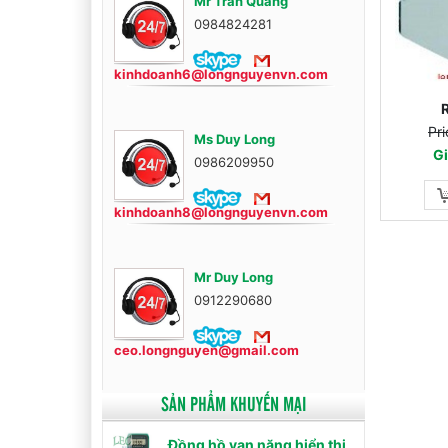
Mr Trần Quang
0984824281
kinhdoanh6@longnguyenvn.com
Pri
Ms Duy Long
Gi
0986209950
kinhdoanh8@longnguyenvn.com
Mr Duy Long
0912290680
ceo.longnguyen@gmail.com
SẢN PHẨM KHUYẾN MẠI
Đồng hồ vạn năng hiển thị