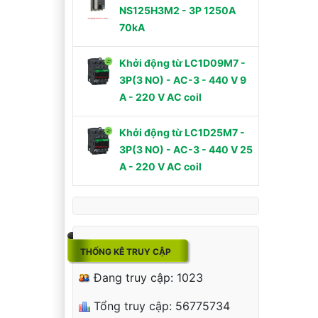
NS125H3M2 - 3P 1250A
70kA
Khởi động từ LC1D09M7 -
3P(3 NO) - AC-3 - 440 V 9
A - 220 V AC coil
Khởi động từ LC1D25M7 -
3P(3 NO) - AC-3 - 440 V 25
A - 220 V AC coil
THỐNG KÊ TRUY CẬP
Đang truy cập: 1023
Tổng truy cập: 56775734