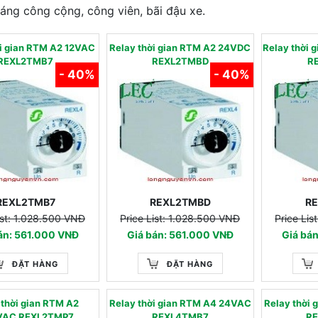
sáng công cộng, công viên, bãi đậu xe.
ời gian RTM A2 12VAC
Relay thời gian RTM A2 24VDC
Relay thời 
REXL2TMB7
REXL2TMBD
R
- 40%
- 40%
REXL2TMB7
REXL2TMBD
R
ist: 1.028.500 VNĐ
Price List: 1.028.500 VNĐ
Price Li
án: 561.000 VNĐ
Giá bán: 561.000 VNĐ
Giá bá
ĐẶT HÀNG
ĐẶT HÀNG
 thời gian RTM A2
Relay thời gian RTM A4 24VAC
Relay thời
VAC REXL2TMP7
REXL4TMB7
R