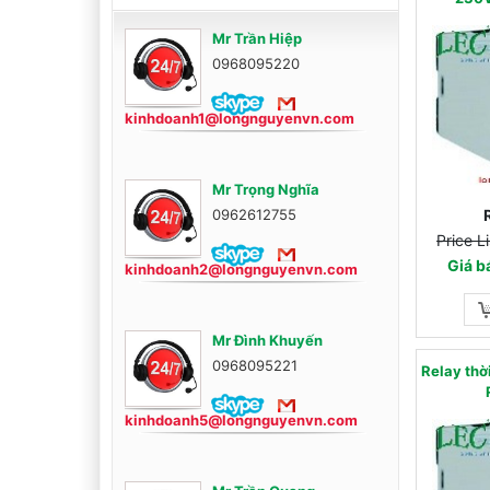
Mr Trần Hiệp
0968095220
kinhdoanh1@longnguyenvn.com
Mr Trọng Nghĩa
0962612755
Price L
Giá b
kinhdoanh2@longnguyenvn.com
Mr Đình Khuyến
0968095221
Relay th
kinhdoanh5@longnguyenvn.com