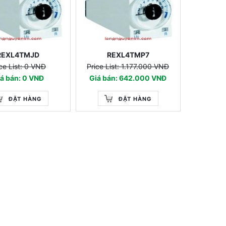
REXL4TMJD
REXL4TMP7
ce List: 0 VNĐ
Price List: 1.177.000 VNĐ
á bán: 0 VNĐ
Giá bán: 642.000 VNĐ
ĐẶT HÀNG
ĐẶT HÀNG