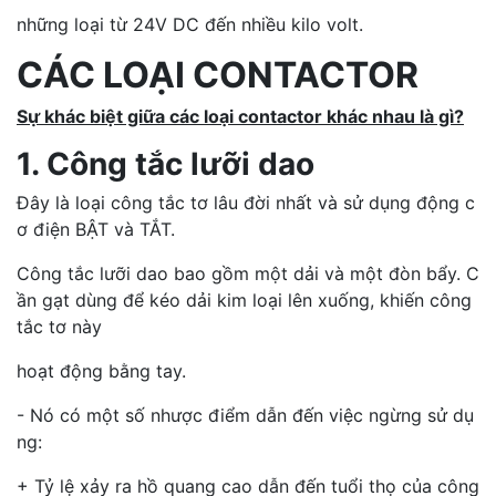
những loại từ 24V DC đến nhiều kilo volt.
CÁC LOẠI CONTACTOR
Sự khác biệt giữa các loại contactor khác nhau là gì?​
1. Công tắc lưỡi dao
Đây là loại công tắc tơ lâu đời nhất và sử dụng động c
ơ điện BẬT và TẮT.
Công tắc lưỡi dao bao gồm một dải và một đòn bẩy. C
ần gạt dùng để kéo dải kim loại lên xuống, khiến công
tắc tơ này
hoạt động bằng tay.
- Nó có một số nhược điểm dẫn đến việc ngừng sử dụ
ng:
+ Tỷ lệ xảy ra hồ quang cao dẫn đến tuổi thọ của công