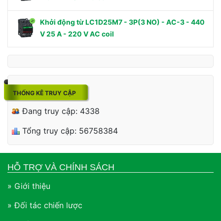
Khởi động từ LC1D25M7 - 3P(3 NO) - AC-3 - 440
V 25 A - 220 V AC coil
THỐNG KÊ TRUY CẬP
Đang truy cập: 4338
Tổng truy cập: 56758384
HỖ TRỢ VÀ CHÍNH SÁCH
» Giới thiệu
» Đối tác chiến lược