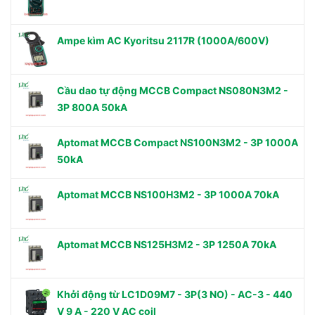
Ampe kìm AC Kyoritsu 2117R (1000A/600V)
Cầu dao tự động MCCB Compact NS080N3M2 -
3P 800A 50kA
Aptomat MCCB Compact NS100N3M2 - 3P 1000A
50kA
Aptomat MCCB NS100H3M2 - 3P 1000A 70kA
Aptomat MCCB NS125H3M2 - 3P 1250A 70kA
Khởi động từ LC1D09M7 - 3P(3 NO) - AC-3 - 440
V 9 A - 220 V AC coil