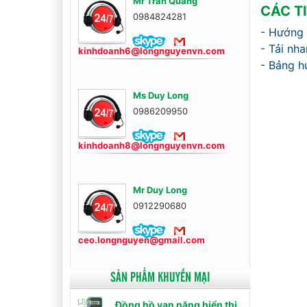
Mr Trần Quang
CÁC T
0984824281
- Hướng 
- Tải nh
kinhdoanh6@longnguyenvn.com
- Bảng h
Ms Duy Long
0986209950
kinhdoanh8@longnguyenvn.com
Mr Duy Long
0912290680
ceo.longnguyen@gmail.com
SẢN PHẨM KHUYẾN MẠI
Đồng hồ vạn năng hiển thị