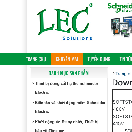
(CURRENT)
TRANG CHỦ
KHUYẾN MẠI
TUYỂN DỤNG
TIN TỨ
DANH MỤC SẢN PHẨM
Trang c
Down
Thiết bị đóng cắt hạ thế Schneider
Electric
SOFTST
Biến tần và khởi động mềm Schneider
48
Electric
SOFTST
Khởi động từ, Relay nhiệt, Thiết bị
41
SO
bảo vệ động cơ