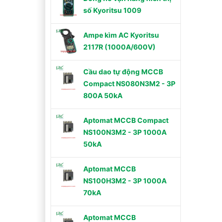
số Kyoritsu 1009
Ampe kìm AC Kyoritsu
2117R (1000A/600V)
Cầu dao tự động MCCB
Compact NS080N3M2 - 3P
800A 50kA
Aptomat MCCB Compact
NS100N3M2 - 3P 1000A
50kA
Aptomat MCCB
NS100H3M2 - 3P 1000A
70kA
Aptomat MCCB