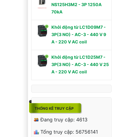
NS125H3M2 - 3P 1250A
70kA
Khởi động từ LC1D09M7 -
3P(3 NO) - AC-3 - 440 V 9
A - 220 V AC coil
Khởi động từ LC1D25M7 -
3P(3 NO) - AC-3 - 440 V 25
A - 220 V AC coil
THỐNG KÊ TRUY CẬP
Đang truy cập: 4613
Tổng truy cập: 56756141