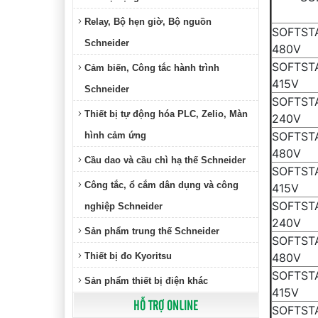
Relay, Bộ hẹn giờ, Bộ nguồn
SOFTST
Schneider
48
SOFTST
Cảm biến, Công tắc hành trình
41
Schneider
SOFTST
Thiết bị tự động hóa PLC, Zelio, Màn
24
SOFTSTA
hình cảm ứng
48
Cầu dao và cầu chì hạ thế Schneider
SOFTSTA
Công tắc, ổ cắm dân dụng và công
41
SOFTSTA
nghiệp Schneider
24
Sản phẩm trung thế Schneider
SOFTST
Thiết bị đo Kyoritsu
48
SOFTST
Sản phẩm thiết bị điện khác
41
HỖ TRỢ ONLINE
SOFTST