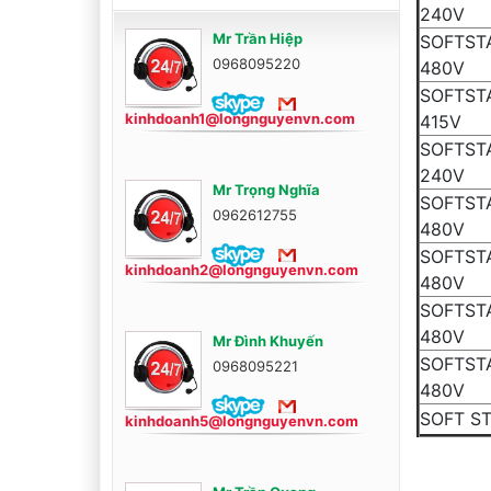
24
Mr Trần Hiệp
SOFTST
0968095220
48
SOFTST
kinhdoanh1@longnguyenvn.com
41
SOFTST
24
Mr Trọng Nghĩa
SOFTST
0962612755
48
SOFTSTA
kinhdoanh2@longnguyenvn.com
48
SOFTSTA
4
Mr Đình Khuyến
SOFTSTA
0968095221
4
SOFT ST
kinhdoanh5@longnguyenvn.com