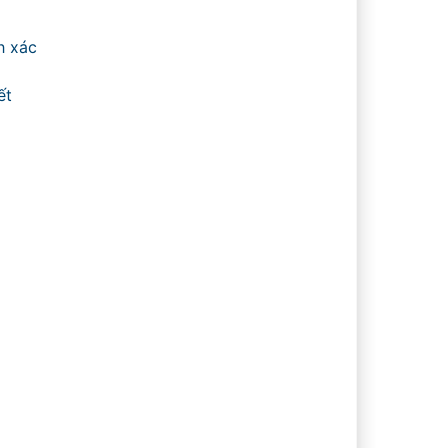
h xác
ết