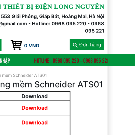
 THIẾT BỊ ĐIỆN LONG NGUYỄN
õ 553 Giải Phóng, Giáp Bát, Hoàng Mai, Hà Nội
@gmail.com - Hotline: 0968 095 220 - 0968
095 221
Đơn hàng
0 VNĐ
 NHẬP
HOTLINE : 0968 095 220 - 0968 095 221
g mềm Schneider ATS01
ộng mềm Schneider ATS01
Download
Download
Download