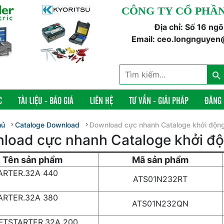
CÔNG TY CỔ PHẦN
Địa chỉ: Số 16 ng
Email: ceo.longnguyen
C
TÀI LIỆU - BÁO GIÁ
LIÊN HỆ
TƯ VẤN - GIẢI PHÁP
ĐĂNG
hủ
Cataloge Download
Download cực nhanh Cataloge khởi độn
load cực nhanh Cataloge khởi đ
Tên sản phẩm
Mã sản phẩm
ARTER.32A 440
ATS01N232RT
0V
ARTER.32A 380
ATS01N232QN
5V
FTSTARTER.32A 200