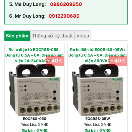
5.
Ms Duy Long:
0986209950
6.
Mr Duy Long:
0912290680
Sản phẩm
Thông số kỹ thuật
Video
Rơ le điện tử EOCRSS-05S :
Rơ le điện tử EOCR-SS-05W :
Dòng từ 0.5A – 6A, Điện áp làm
Dòng từ 0.5A – 6A, Điện áp làm
- 40%
- 40%
việc 24-240VAC/DC
việc 380VAC
EOCRSS-05S
EOCRSS-05W
Price List: 0 VNĐ
Price List: 0 VNĐ
Giá bán: 0 VNĐ
Giá bán: 0 VNĐ