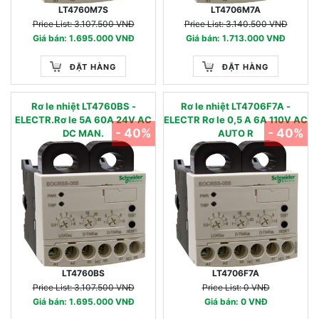
LT4760M7S
LT4706M7A
Price List: 3.107.500 VNĐ
Price List: 3.140.500 VNĐ
Giá bán: 1.695.000 VNĐ
Giá bán: 1.713.000 VNĐ
ĐẶT HÀNG
ĐẶT HÀNG
Rơ le nhiệt LT4760BS -
Rơ le nhiệt LT4706F7A -
ELECTR.Rơ le 5A 60A 24V AC
ELECTR Rơ le 0,5 A 6A 110V AC
- 40%
- 40%
DC MAN.
AUTO R
LT4760BS
LT4706F7A
Price List: 3.107.500 VNĐ
Price List: 0 VNĐ
Giá bán: 1.695.000 VNĐ
Giá bán: 0 VNĐ