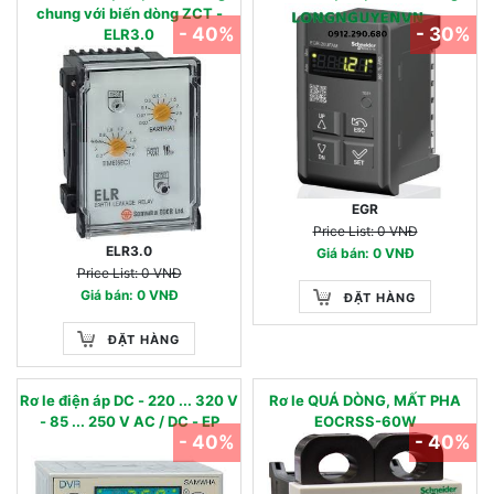
chung với biến dòng ZCT -
- 40%
- 30%
ELR3.0
EGR
Price List: 0 VNĐ
ELR3.0
Giá bán: 0 VNĐ
Price List: 0 VNĐ
Giá bán: 0 VNĐ
ĐẶT HÀNG
ĐẶT HÀNG
Rơ le điện áp DC - 220 ... 320 V
Rơ le QUÁ DÒNG, MẤT PHA
- 85 ... 250 V AC / DC - EP
EOCRSS-60W
- 40%
- 40%