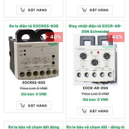
ĐẶT HÀNG
ĐẶT HÀNG
Rơ le điện tử EOCRSS-60S
Rlay nhiệt điện tử EOCR-AR-
05N Schneider
- 40%
- 40%
EOCRSS-60S
EOCR-AR-05N
Price List: 0 VNĐ
Price List: 0 VNĐ
Giá bán: 0 VNĐ
Giá bán: 0 VNĐ
ĐẶT HÀNG
ĐẶT HÀNG
Rơ le bảo vệ chạm đất dùng
Rơ le bảo vệ chạm đất - dòng rò