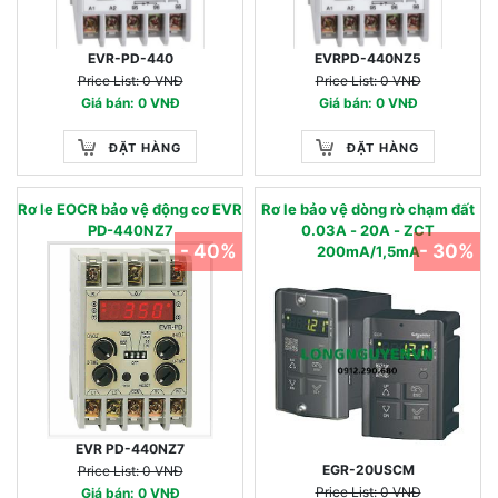
EVR-PD-440
EVRPD-440NZ5
Price List: 0 VNĐ
Price List: 0 VNĐ
Giá bán: 0 VNĐ
Giá bán: 0 VNĐ
ĐẶT HÀNG
ĐẶT HÀNG
Rơ le EOCR bảo vệ động cơ EVR
Rơ le bảo vệ dòng rò chạm đất
PD-440NZ7
0.03A - 20A - ZCT
- 40%
- 30%
200mA/1,5mA
EVR PD-440NZ7
EGR-20USCM
Price List: 0 VNĐ
Price List: 0 VNĐ
Giá bán: 0 VNĐ