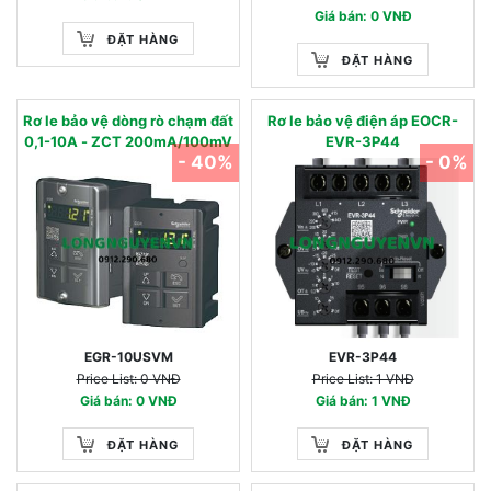
Giá bán: 0 VNĐ
ĐẶT HÀNG
ĐẶT HÀNG
Rơ le bảo vệ dòng rò chạm đất
Rơ le bảo vệ điện áp EOCR-
0,1-10A - ZCT 200mA/100mV
EVR-3P44
- 40%
- 0%
EGR-10USVM
EVR-3P44
Price List: 0 VNĐ
Price List: 1 VNĐ
Giá bán: 0 VNĐ
Giá bán: 1 VNĐ
ĐẶT HÀNG
ĐẶT HÀNG