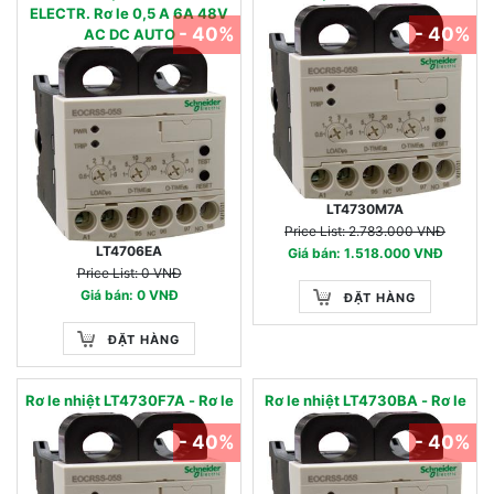
ELECTR. Rơ le 0,5 A 6A 48V
- 40%
- 40%
AC DC AUTO
LT4730M7A
Price List: 2.783.000 VNĐ
LT4706EA
Giá bán: 1.518.000 VNĐ
Price List: 0 VNĐ
Giá bán: 0 VNĐ
ĐẶT HÀNG
ĐẶT HÀNG
Rơ le nhiệt LT4730F7A - Rơ le
Rơ le nhiệt LT4730BA - Rơ le
- 40%
- 40%