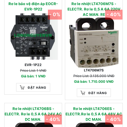
Rơ le bảo vệ điện áp EOCR-
Rơ le nhiệt LT4706M7S -
EVR-1P22
ELECTR. Rơ le 0,5 A 6A 220V
- 0%
- 40%
AC MAN. RE
EVR-1P22
LT4706M7S
Price List: 1 VNĐ
Price List: 3.135.000 VNĐ
Giá bán: 1 VNĐ
Giá bán: 1.710.000 VNĐ
ĐẶT HÀNG
ĐẶT HÀNG
Rơ le nhiệt LT4706BS -
Rơ le nhiệt LT4706ES -
ELECTR. Rơ le 0,5 A 6A 24V AC
ELECTR.Rơ le 0,5 A 6A 48V AC
- 40%
- 40%
DC MAN.
DC MAN.