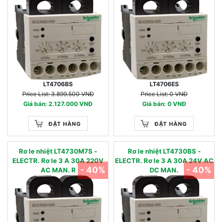
LT4706BS
LT4706ES
Price List: 3.899.500 VNĐ
Price List: 0 VNĐ
Giá bán: 2.127.000 VNĐ
Giá bán: 0 VNĐ
ĐẶT HÀNG
ĐẶT HÀNG
Rơ le nhiệt LT4730M7S -
Rơ le nhiệt LT4730BS -
ELECTR. Rơ le 3 A 30A 220V
ELECTR. Rơ le 3 A 30A 24V AC
- 40%
- 40%
AC MAN. R
DC MAN.