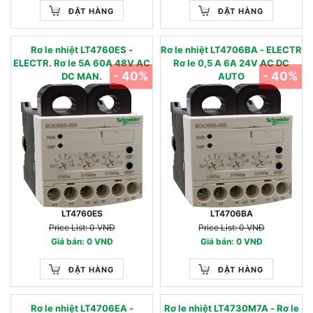
ĐẶT HÀNG
ĐẶT HÀNG
Rơ le nhiệt LT4760ES -
Rơ le nhiệt LT4706BA - ELECTR
ELECTR. Rơ le 5A 60A 48V AC
Rơ le 0,5 A 6A 24V AC DC
- 40%
- 40%
DC MAN.
AUTO
LT4760ES
LT4706BA
Price List: 0 VNĐ
Price List: 0 VNĐ
Giá bán: 0 VNĐ
Giá bán: 0 VNĐ
ĐẶT HÀNG
ĐẶT HÀNG
Rơ le nhiệt LT4706EA -
Rơ le nhiệt LT4730M7A - Rơ le