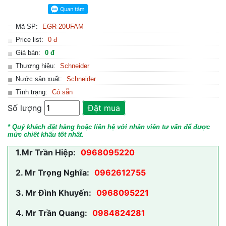
Mã SP:
EGR-20UFAM
Price list:
0 đ
Giá bán:
0 đ
Thương hiệu:
Schneider
Nước sản xuất:
Schneider
Tình trạng:
Có sẵn
Số lượng
Đặt mua
* Quý khách đặt hàng hoặc liên hệ với nhân viên tư vấn để được
mức chiết khấu tốt nhất.
1.
Mr Trần Hiệp:
0968095220
2.
Mr Trọng Nghĩa:
0962612755
3.
Mr Đình Khuyến:
0968095221
4.
Mr Trần Quang:
0984824281