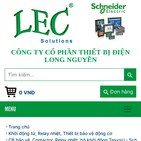
CÔNG TY CỔ PHẦN THIẾT BỊ ĐIỆN
LONG NGUYỄN
Đơn hàng
0 VNĐ
MENU
Trang chủ
Khởi động từ, Relay nhiệt, Thiết bị bảo vệ động cơ
CB bảo vệ, Contactor, Relay nhiệt, bộ khởi động TesysU - Schnei