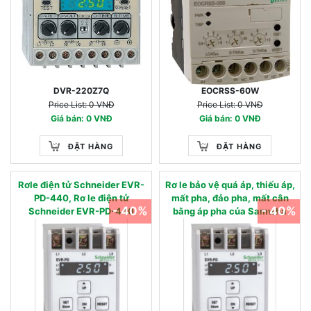
DVR-220Z7Q
EOCRSS-60W
Price List: 0 VNĐ
Price List: 0 VNĐ
Giá bán: 0 VNĐ
Giá bán: 0 VNĐ
ĐẶT HÀNG
ĐẶT HÀNG
Rơle điện tử Schneider EVR-
Rơ le bảo vệ quá áp, thiếu áp,
PD-440, Rơ le điện tử
mất pha, đảo pha, mất cân
- 40%
- 40%
Schneider EVR-PD-440
bằng áp pha của Samwha