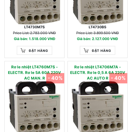
LT4730M7S
LT4730BS
Price List: 2.783.000 VNĐ
Price List: 3.899.500 VNĐ
Giá bán: 1.518.000 VNĐ
Giá bán: 2.127.000 VNĐ
ĐẶT HÀNG
ĐẶT HÀNG
Rơ le nhiệt LT4760M7S -
Rơ le nhiệt LT4706M7A -
ELECTR. Rơ le 5A 60A 220V
ELECTR. Rơ le 0,5 A 6A 220V
- 40%
- 40%
AC MAN. R
AC AUTO R