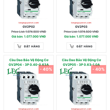
GV2P02
GV2P03
Price List: 1.974.500 VNĐ
Price List: 1.974.500 VNĐ
Giá bán: 1.077.000 VNĐ
Giá bán: 1.077.000 VNĐ
ĐẶT HÀNG
ĐẶT HÀNG
Cầu Dao Bảo Vệ Động Cơ
Cầu Dao Bảo Vệ Động Cơ
GV2P04 - 3P 0.40-0.63A
GV2P05 - 3P 0.63-1.0A
- 40%
- 40%