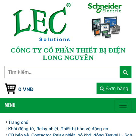
CÔNG TY CỔ PHẦN THIẾT BỊ ĐIỆN
LONG NGUYỄN
Đơn hàng
0 VNĐ
MENU
Trang chủ
Khởi động từ, Relay nhiệt, Thiết bị bảo vệ động cơ
CB bảo vệ, Contactor, Relay nhiệt, bộ khởi động TesysU - Schnei