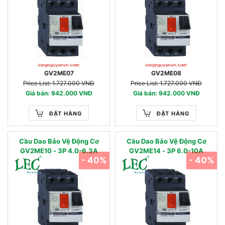
GV2ME07
GV2ME08
Price List: 1.727.000 VNĐ
Price List: 1.727.000 VNĐ
Giá bán: 942.000 VNĐ
Giá bán: 942.000 VNĐ
ĐẶT HÀNG
ĐẶT HÀNG
Cầu Dao Bảo Vệ Động Cơ
Cầu Dao Bảo Vệ Động Cơ
GV2ME10 - 3P 4.0-6.3A
GV2ME14 - 3P 6.0-10A
- 40%
- 40%