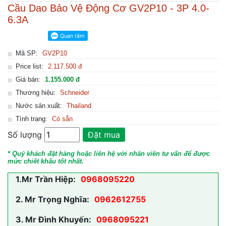
Cầu Dao Bảo Vệ Động Cơ GV2P10 - 3P 4.0-
6.3A
Mã SP:
GV2P10
Price list:
2.117.500 đ
Giá bán:
1.155.000 đ
Thương hiệu:
Schneider
Nước sản xuất:
Thailand
Tình trạng:
Có sẵn
Số lượng
Đặt mua
* Quý khách đặt hàng hoặc liên hệ với nhân viên tư vấn để được
mức chiết khấu tốt nhất.
1.
Mr Trần Hiệp:
0968095220
2.
Mr Trọng Nghĩa:
0962612755
3.
Mr Đình Khuyến:
0968095221