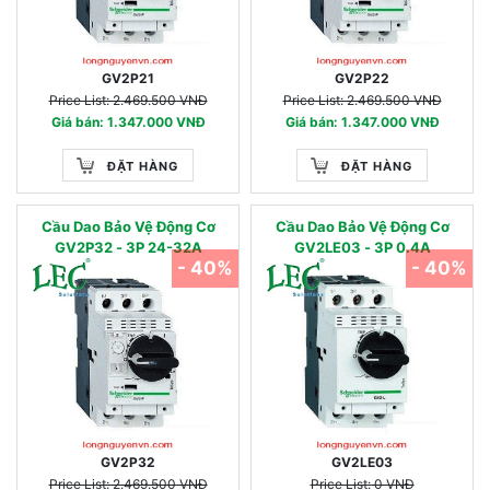
GV2P21
GV2P22
Price List: 2.469.500 VNĐ
Price List: 2.469.500 VNĐ
Giá bán: 1.347.000 VNĐ
Giá bán: 1.347.000 VNĐ
ĐẶT HÀNG
ĐẶT HÀNG
Cầu Dao Bảo Vệ Động Cơ
Cầu Dao Bảo Vệ Động Cơ
GV2P32 - 3P 24-32A
GV2LE03 - 3P 0.4A
- 40%
- 40%
GV2P32
GV2LE03
Price List: 2.469.500 VNĐ
Price List: 0 VNĐ