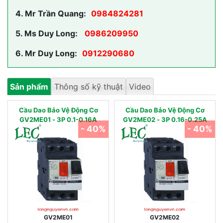
4.
Mr Trần Quang:
0984824281
5.
Ms Duy Long:
0986209950
6.
Mr Duy Long:
0912290680
Sản phẩm
Thông số kỹ thuật
Video
Cầu Dao Bảo Vệ Động Cơ
Cầu Dao Bảo Vệ Động Cơ
GV2ME01 - 3P 0.1-0.16A
GV2ME02 - 3P 0.16-0.25A
- 40%
- 40%
GV2ME01
GV2ME02