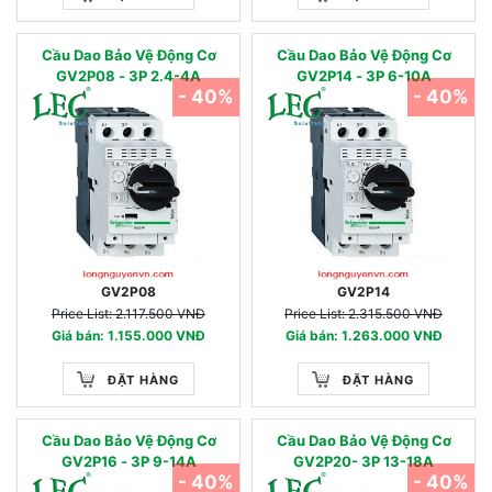
Cầu Dao Bảo Vệ Động Cơ
Cầu Dao Bảo Vệ Động Cơ
GV2P08 - 3P 2.4-4A
GV2P14 - 3P 6-10A
- 40%
- 40%
GV2P08
GV2P14
Price List: 2.117.500 VNĐ
Price List: 2.315.500 VNĐ
Giá bán: 1.155.000 VNĐ
Giá bán: 1.263.000 VNĐ
ĐẶT HÀNG
ĐẶT HÀNG
Cầu Dao Bảo Vệ Động Cơ
Cầu Dao Bảo Vệ Động Cơ
GV2P16 - 3P 9-14A
GV2P20- 3P 13-18A
- 40%
- 40%