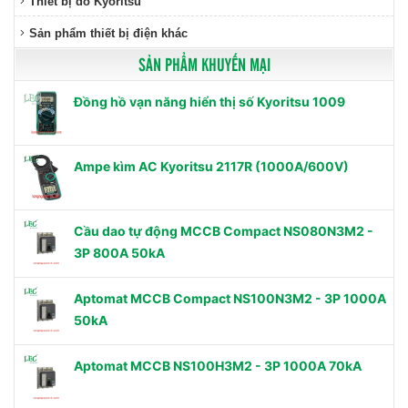
Thiết bị đo Kyoritsu
Sản phẩm thiết bị điện khác
SẢN PHẨM KHUYẾN MẠI
Đồng hồ vạn năng hiển thị số Kyoritsu 1009
Ampe kìm AC Kyoritsu 2117R (1000A/600V)
Cầu dao tự động MCCB Compact NS080N3M2 -
3P 800A 50kA
Aptomat MCCB Compact NS100N3M2 - 3P 1000A
50kA
Aptomat MCCB NS100H3M2 - 3P 1000A 70kA