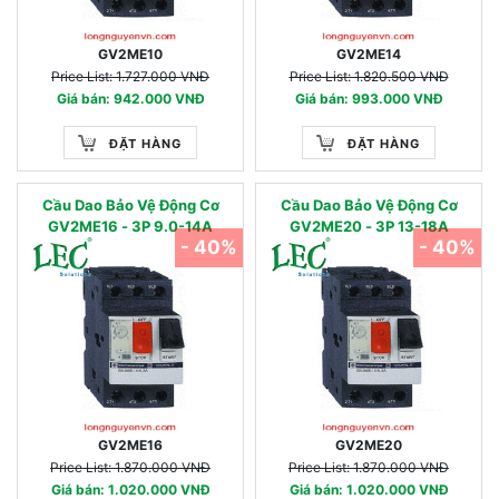
GV2ME10
GV2ME14
Price List: 1.727.000 VNĐ
Price List: 1.820.500 VNĐ
Giá bán: 942.000 VNĐ
Giá bán: 993.000 VNĐ
ĐẶT HÀNG
ĐẶT HÀNG
Cầu Dao Bảo Vệ Động Cơ
Cầu Dao Bảo Vệ Động Cơ
GV2ME16 - 3P 9.0-14A
GV2ME20 - 3P 13-18A
- 40%
- 40%
GV2ME16
GV2ME20
Price List: 1.870.000 VNĐ
Price List: 1.870.000 VNĐ
Giá bán: 1.020.000 VNĐ
Giá bán: 1.020.000 VNĐ