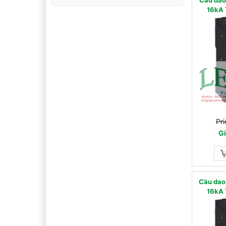
16kA 
Pri
Gi
Cầu dao
16kA 