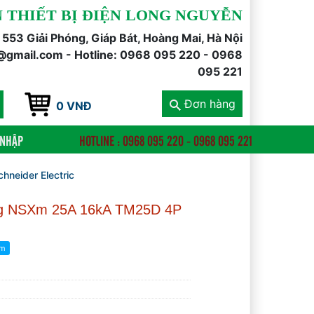
 THIẾT BỊ ĐIỆN LONG NGUYỄN
õ 553 Giải Phóng, Giáp Bát, Hoàng Mai, Hà Nội
@gmail.com - Hotline: 0968 095 220 - 0968
095 221
Đơn hàng
0 VNĐ
 NHẬP
HOTLINE : 0968 095 220 - 0968 095 221
neider Electric
ng NSXm 25A 16kA TM25D 4P