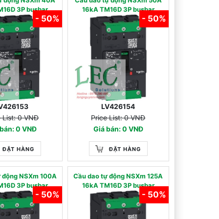
M16D 3P busbar
16kA TM16D 3P busbar
- 50%
- 50%
V426153
LV426154
e List: 0 VNĐ
Price List: 0 VNĐ
 bán: 0 VNĐ
Giá bán: 0 VNĐ
ĐẶT HÀNG
ĐẶT HÀNG
ự động NSXm 100A
Cầu dao tự động NSXm 125A
M16D 3P busbar
16kA TM16D 3P busbar
- 50%
- 50%