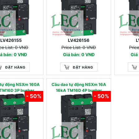
LV426155
LV426156
L
ce List: 0 VNĐ
Price List: 0 VNĐ
Pric
á bán: 0 VNĐ
Giá bán: 0 VNĐ
Giá
ĐẶT HÀNG
ĐẶT HÀNG
 tự động NSXm 160A
Cầu dao tự động NSXm 16A
TM16D 3P busbar
16kA TM16D 4P busbar
- 50%
- 50%