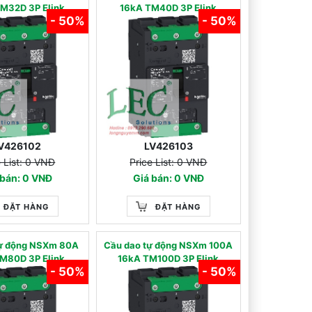
M32D 3P Elink
16kA TM40D 3P Elink
- 50%
- 50%
V426102
LV426103
e List: 0 VNĐ
Price List: 0 VNĐ
 bán: 0 VNĐ
Giá bán: 0 VNĐ
ĐẶT HÀNG
ĐẶT HÀNG
tự động NSXm 80A
Cầu dao tự động NSXm 100A
M80D 3P Elink
16kA TM100D 3P Elink
- 50%
- 50%