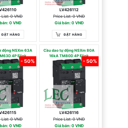
V426110
LV426112
e List: 0 VNĐ
Price List: 0 VNĐ
 bán: 0 VNĐ
Giá bán: 0 VNĐ
ĐẶT HÀNG
ĐẶT HÀNG
tự động NSXm 63A
Cầu dao tự động NSXm 80A
M63D 4P Elink
16kA TM80D 4P Elink
- 50%
- 50%
V426115
LV426116
e List: 0 VNĐ
Price List: 0 VNĐ
 bán: 0 VNĐ
Giá bán: 0 VNĐ