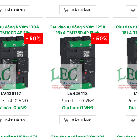
ĐẶT HÀNG
ĐẶT HÀNG
 tự động NSXm 100A
Cầu dao tự động NSXm 125A
Cầu dao t
TM100D 4P Elink
16kA TM125D 4P Elink
16kA T
- 50%
- 50%
LV426117
LV426118
L
ce List: 0 VNĐ
Price List: 0 VNĐ
Pric
á bán: 0 VNĐ
Giá bán: 0 VNĐ
Giá
ĐẶT HÀNG
ĐẶT HÀNG
 tự động NSXm 25A
Cầu dao tự động NSXm 32A
Cầu dao 