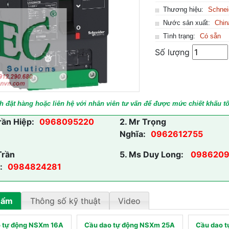
Thương hiệu:
Schnei
Nước sản xuất:
Chin
Tình trạng:
Có sẵn
Số lượng
h đặt hàng hoặc liên hệ với nhân viên tư vấn để được mức chiết khấu tố
rần Hiệp:
0968095220
2.
Mr Trọng
Nghĩa:
0962612755
Trần
5.
Ms Duy Long:
0986209
:
0984824281
hẩm
Thông số kỹ thuật
Video
 tự động NSXm 16A
Cầu dao tự động NSXm 25A
Cầu dao 