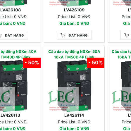
LV426108
LV426109
L
ce List: 0 VNĐ
Price List: 0 VNĐ
Pric
á bán: 0 VNĐ
Giá bán: 0 VNĐ
Giá
ĐẶT HÀNG
ĐẶT HÀNG
 tự động NSXm 40A
Cầu dao tự động NSXm 50A
Cầu dao 
 TM40D 4P Elink
16kA TM50D 4P Elink
16kA T
- 50%
- 50%
LV426113
LV426114
L
ce List: 0 VNĐ
Price List: 0 VNĐ
Pric
á bán: 0 VNĐ
Giá bán: 0 VNĐ
Giá