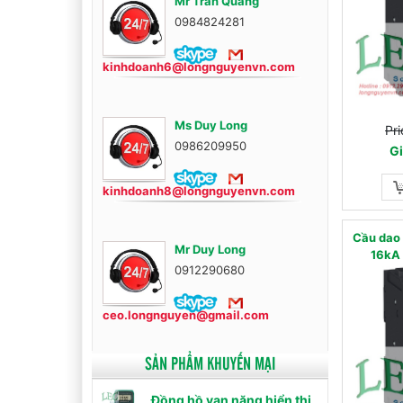
Mr Trần Quang
0984824281
kinhdoanh6@longnguyenvn.com
Ms Duy Long
Pri
0986209950
Gi
kinhdoanh8@longnguyenvn.com
Cầu dao
Mr Duy Long
16kA 
0912290680
ceo.longnguyen@gmail.com
SẢN PHẨM KHUYẾN MẠI
Đồng hồ vạn năng hiển thị