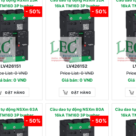
TM16D 3P busbar
16kA TM16D 3P busbar
16kA T
- 50%
- 50%
LV426151
LV426152
L
ce List: 0 VNĐ
Price List: 0 VNĐ
Pric
á bán: 0 VNĐ
Giá bán: 0 VNĐ
Giá
ĐẶT HÀNG
ĐẶT HÀNG
 tự động NSXm 63A
Cầu dao tự động NSXm 80A
Cầu dao t
TM16D 3P busbar
16kA TM16D 3P busbar
16kA T
- 50%
- 50%