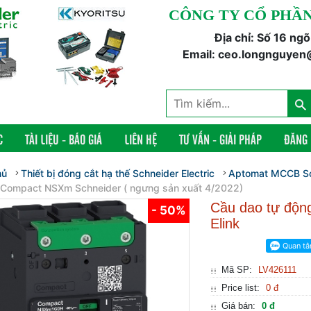
CÔNG TY CỔ PHẦN
Địa chỉ: Số 16 ng
Email: ceo.longnguyen
C
TÀI LIỆU - BÁO GIÁ
LIÊN HỆ
TƯ VẤN - GIẢI PHÁP
ĐĂNG
hủ
Thiết bị đóng cắt hạ thế Schneider Electric
Aptomat MCCB Sch
Compact NSXm Schneider ( ngưng sản xuất 4/2022)
Cầu dao tự độ
- 50%
Elink
Mã SP:
LV426111
Price list:
0 đ
Giá bán:
0 đ