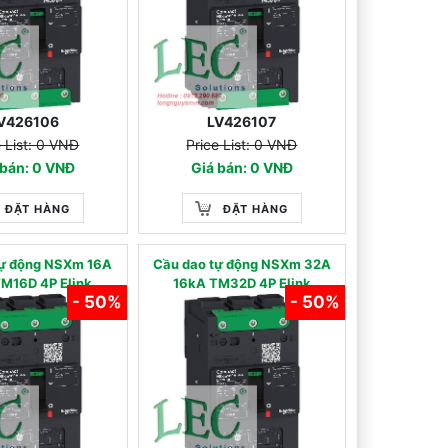
V426106
LV426107
e List: 0 VNĐ
Price List: 0 VNĐ
 bán: 0 VNĐ
Giá bán: 0 VNĐ
ĐẶT HÀNG
ĐẶT HÀNG
tự động NSXm 16A
Cầu dao tự động NSXm 32A
M16D 4P Elink
16kA TM32D 4P Elink
- 50%
- 50%