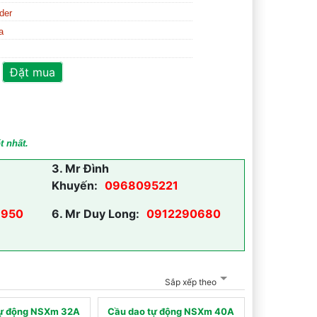
der
a
Đặt mua
t nhất.
3.
Mr Đình
Khuyến:
0968095221
950
6.
Mr Duy Long:
0912290680
Sắp xếp theo
tự động NSXm 32A
Cầu dao tự động NSXm 40A