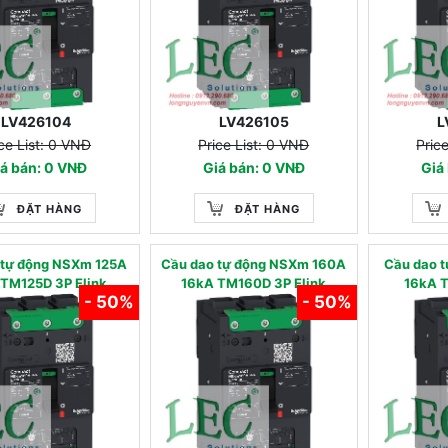
LV426104
LV426105
L
ce List: 0 VNĐ
Price List: 0 VNĐ
Pric
á bán: 0 VNĐ
Giá bán: 0 VNĐ
Giá
ĐẶT HÀNG
ĐẶT HÀNG
 tự động NSXm 125A
Cầu dao tự động NSXm 160A
Cầu dao 
TM125D 3P Elink
16kA TM160D 3P Elink
16kA T
- 50%
- 50%