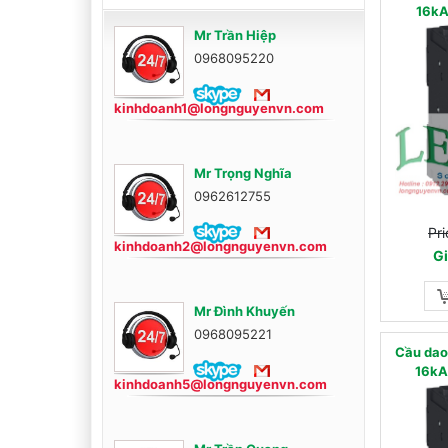
16kA
Mr Trần Hiệp
0968095220
kinhdoanh1@longnguyenvn.com
Mr Trọng Nghĩa
0962612755
Pri
kinhdoanh2@longnguyenvn.com
Gi
Mr Đình Khuyến
0968095221
Cầu dao
16kA
kinhdoanh5@longnguyenvn.com