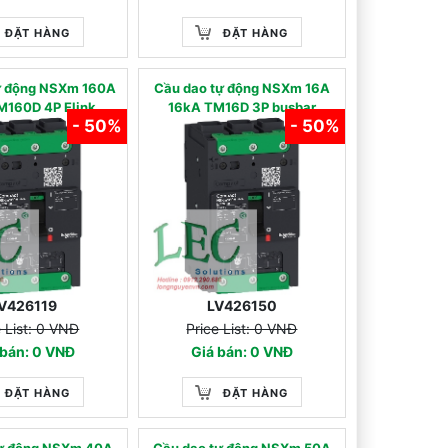
ĐẶT HÀNG
ĐẶT HÀNG
ự động NSXm 160A
Cầu dao tự động NSXm 16A
M160D 4P Elink
16kA TM16D 3P busbar
- 50%
- 50%
V426119
LV426150
e List: 0 VNĐ
Price List: 0 VNĐ
 bán: 0 VNĐ
Giá bán: 0 VNĐ
ĐẶT HÀNG
ĐẶT HÀNG
tự động NSXm 40A
Cầu dao tự động NSXm 50A