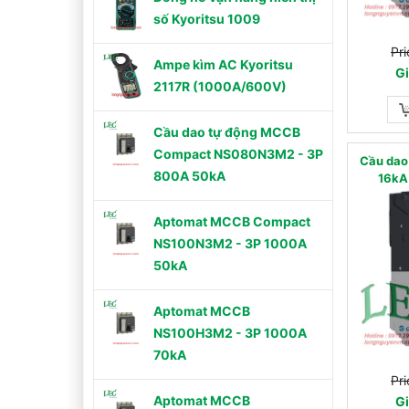
số Kyoritsu 1009
Pri
Ampe kìm AC Kyoritsu
Gi
2117R (1000A/600V)
Cầu dao tự động MCCB
Compact NS080N3M2 - 3P
Cầu dao
800A 50kA
16kA
Aptomat MCCB Compact
NS100N3M2 - 3P 1000A
50kA
Aptomat MCCB
NS100H3M2 - 3P 1000A
70kA
Pri
Aptomat MCCB
Gi