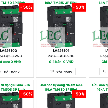
 TM16D 3P Elink
16kA TM25D 3P Elink
16kA T
- 50%
- 50%
LV426100
LV426101
L
ce List: 0 VNĐ
Price List: 0 VNĐ
Pric
á bán: 0 VNĐ
Giá bán: 0 VNĐ
Giá
ĐẶT HÀNG
ĐẶT HÀNG
 tự động NSXm 50A
Cầu dao tự động NSXm 63A
Cầu dao 
 TM50D 3P Elink
16kA TM63D 3P Elink
16kA T
- 50%
- 50%