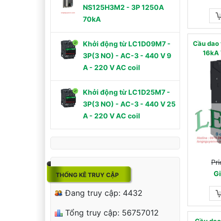
NS125H3M2 - 3P 1250A
70kA
Cầu dao
Khởi động từ LC1D09M7 -
16kA 
3P(3 NO) - AC-3 - 440 V 9
A - 220 V AC coil
Khởi động từ LC1D25M7 -
3P(3 NO) - AC-3 - 440 V 25
A - 220 V AC coil
Pri
Gi
THỐNG KÊ TRUY CẬP
Đang truy cập: 4432
Tổng truy cập: 56757012
Cầu dao