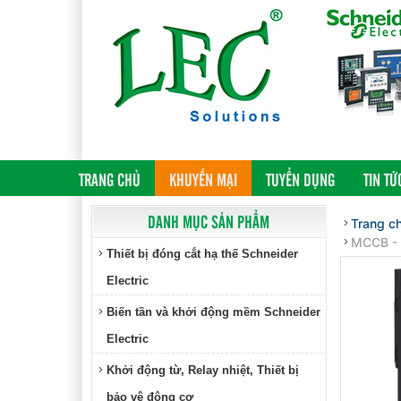
(CURRENT)
TRANG CHỦ
KHUYẾN MẠI
TUYỂN DỤNG
TIN TỨ
DANH MỤC SẢN PHẨM
Trang c
MCCB - 
Thiết bị đóng cắt hạ thế Schneider
Electric
Biến tần và khởi động mềm Schneider
Electric
Khởi động từ, Relay nhiệt, Thiết bị
bảo vệ động cơ