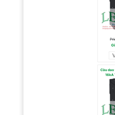
Pri
Gi
Cầu dao
16kA 