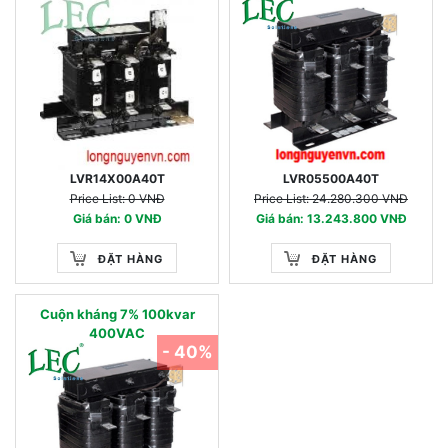
LVR14X00A40T
LVR05500A40T
Price List: 0 VNĐ
Price List: 24.280.300 VNĐ
Giá bán: 0 VNĐ
Giá bán: 13.243.800 VNĐ
ĐẶT HÀNG
ĐẶT HÀNG
Cuộn kháng 7% 100kvar
400VAC
- 40%