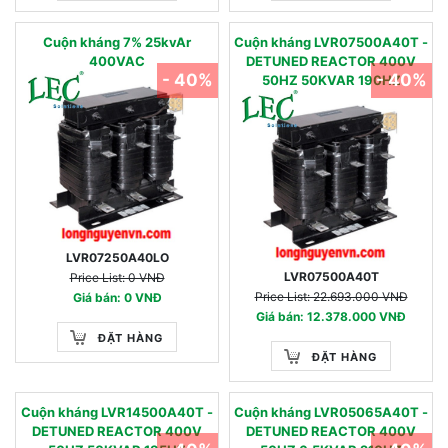
Cuộn kháng 7% 25kvAr
Cuộn kháng LVR07500A40T -
400VAC
DETUNED REACTOR 400V
- 40%
- 40%
50HZ 50KVAR 190HZ
LVR07250A40LO
LVR07500A40T
Price List: 0 VNĐ
Price List: 22.693.000 VNĐ
Giá bán: 0 VNĐ
Giá bán: 12.378.000 VNĐ
ĐẶT HÀNG
ĐẶT HÀNG
Cuộn kháng LVR14500A40T -
Cuộn kháng LVR05065A40T -
DETUNED REACTOR 400V
DETUNED REACTOR 400V