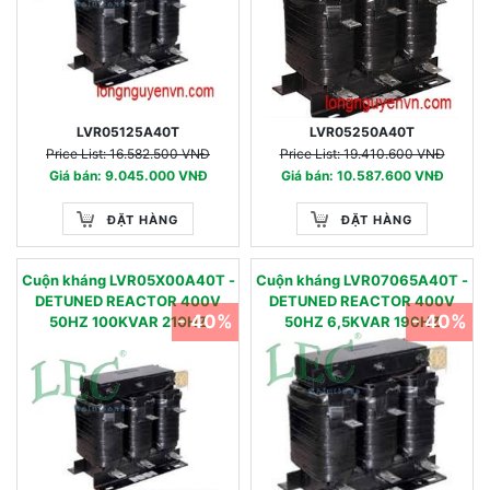
LVR05125A40T
LVR05250A40T
Price List: 16.582.500 VNĐ
Price List: 19.410.600 VNĐ
Giá bán: 9.045.000 VNĐ
Giá bán: 10.587.600 VNĐ
ĐẶT HÀNG
ĐẶT HÀNG
Cuộn kháng LVR05X00A40T -
Cuộn kháng LVR07065A40T -
DETUNED REACTOR 400V
DETUNED REACTOR 400V
- 40%
- 40%
50HZ 100KVAR 210HZ
50HZ 6,5KVAR 190HZ