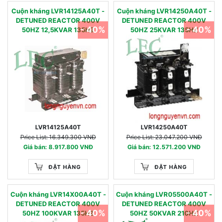
Cuộn kháng LVR14125A40T -
Cuộn kháng LVR14250A40T -
DETUNED REACTOR 400V
DETUNED REACTOR 400V
- 40%
- 40%
50HZ 12,5KVAR 135HZ
50HZ 25KVAR 135HZ
LVR14125A40T
LVR14250A40T
Price List: 16.349.300 VNĐ
Price List: 23.047.200 VNĐ
Giá bán: 8.917.800 VNĐ
Giá bán: 12.571.200 VNĐ
ĐẶT HÀNG
ĐẶT HÀNG
Cuộn kháng LVR14X00A40T -
Cuộn kháng LVR05500A40T -
DETUNED REACTOR 400V
DETUNED REACTOR 400V
- 40%
- 40%
50HZ 100KVAR 135HZ
50HZ 50KVAR 210HZ