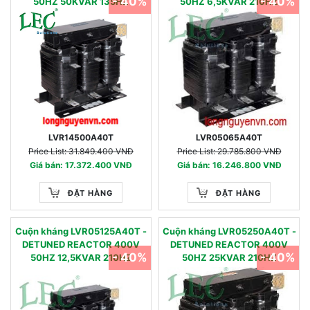
- 40%
- 40%
50HZ 50KVAR 135HZ
50HZ 6,5KVAR 210HZ
LVR14500A40T
LVR05065A40T
Price List: 31.849.400 VNĐ
Price List: 29.785.800 VNĐ
Giá bán: 17.372.400 VNĐ
Giá bán: 16.246.800 VNĐ
ĐẶT HÀNG
ĐẶT HÀNG
Cuộn kháng LVR05125A40T -
Cuộn kháng LVR05250A40T -
DETUNED REACTOR 400V
DETUNED REACTOR 400V
- 40%
- 40%
50HZ 12,5KVAR 210HZ
50HZ 25KVAR 210HZ