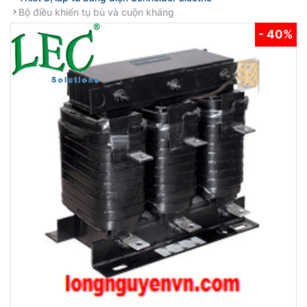
Bộ điều khiển tụ bù và cuộn kháng
- 40%