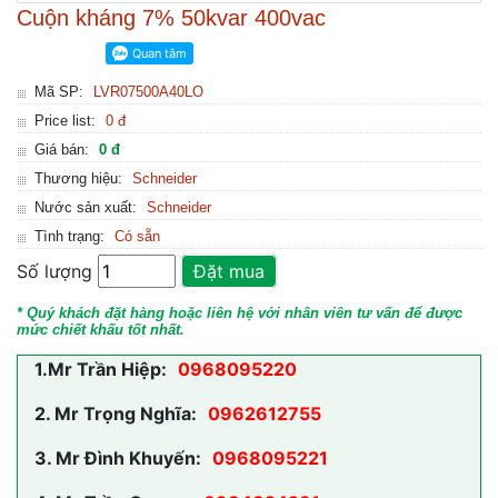
Cuộn kháng 7% 50kvar 400vac
Mã SP:
LVR07500A40LO
Price list:
0 đ
Giá bán:
0 đ
Thương hiệu:
Schneider
Nước sản xuất:
Schneider
Tình trạng:
Có sẵn
Số lượng
Đặt mua
* Quý khách đặt hàng hoặc liên hệ với nhân viên tư vấn để được
mức chiết khấu tốt nhất.
1.
Mr Trần Hiệp:
0968095220
2.
Mr Trọng Nghĩa:
0962612755
3.
Mr Đình Khuyến:
0968095221