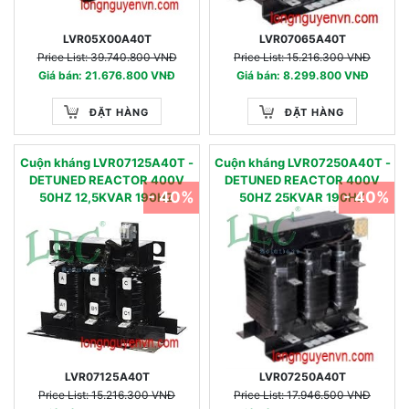
LVR05X00A40T
LVR07065A40T
Price List: 39.740.800 VNĐ
Price List: 15.216.300 VNĐ
Giá bán: 21.676.800 VNĐ
Giá bán: 8.299.800 VNĐ
ĐẶT HÀNG
ĐẶT HÀNG
Cuộn kháng LVR07125A40T -
Cuộn kháng LVR07250A40T -
DETUNED REACTOR 400V
DETUNED REACTOR 400V
- 40%
- 40%
50HZ 12,5KVAR 190HZ
50HZ 25KVAR 190HZ
LVR07125A40T
LVR07250A40T
Price List: 15.216.300 VNĐ
Price List: 17.946.500 VNĐ