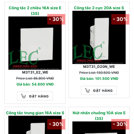
Công tắc 2 chiều 16A size E
Công tắc 2 cực 20A size S
(3S)
- 30%
- 30%
M3T31_D20N_WE
M3T31_E2_WE
Price List: 159.500 VNĐ
Price List: 85.800 VNĐ
Giá bán: 101.500 VNĐ
Giá bán: 54.600 VNĐ
ĐẶT HÀNG
ĐẶT HÀNG
Công tắc trung gian 16A size S
Nút nhấn chuông 10A size E
(3S)
- 30%
- 30%