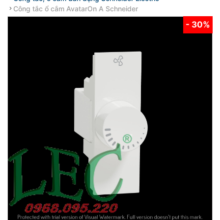
Công tắc ổ cắm AvatarOn A Schneider
- 30%