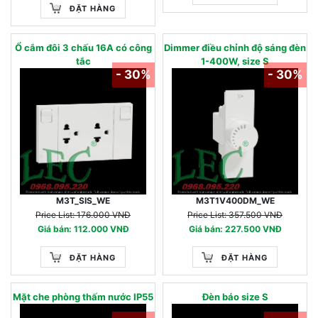
ĐẶT HÀNG
Ổ cắm đôi 3 chấu 16A có công
Dimmer điều chỉnh độ sáng đèn
tắc
1-400W, size S
- 30%
- 30%
M3T_SIS_WE
M3T1V400DM_WE
Price List: 176.000 VNĐ
Price List: 357.500 VNĐ
Giá bán: 112.000 VNĐ
Giá bán: 227.500 VNĐ
ĐẶT HÀNG
ĐẶT HÀNG
Mặt che phòng thấm nước IP55
Đèn báo size S