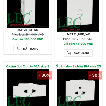
M3T31_IM_WE
M3T31_HBP_WE
Price List: 264.000 VNĐ
Price List: 73.700 VNĐ
Giá bán: 168.000 VNĐ
Giá bán: 46.900 VNĐ
ĐẶT HÀNG
ĐẶT HÀNG
Ổ cắm đơn 2 chấu 16A size S
Ổ cắm đơn 3 chấu 16A size 2S
- 30%
- 30%