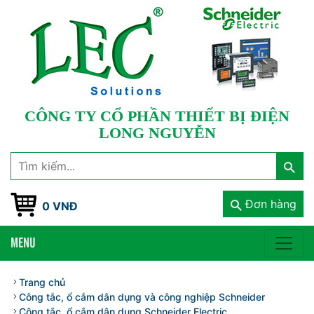
CÔNG TY CỔ PHẦN THIẾT BỊ ĐIỆN
LONG NGUYỄN
Đơn hàng
0 VNĐ
MENU
Trang chủ
Công tắc, ổ cắm dân dụng và công nghiệp Schneider
Công tắc, ổ cắm dân dụng Schneider Electric