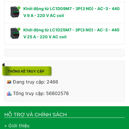
Khởi động từ LC1D09M7 - 3P(3 NO) - AC-3 - 440
V 9 A - 220 V AC coil
Khởi động từ LC1D25M7 - 3P(3 NO) - AC-3 - 440
V 25 A - 220 V AC coil
THỐNG KÊ TRUY CẬP
Đang truy cập: 2466
Tổng truy cập: 56802578
HỖ TRỢ VÀ CHÍNH SÁCH
» Giới thiệu