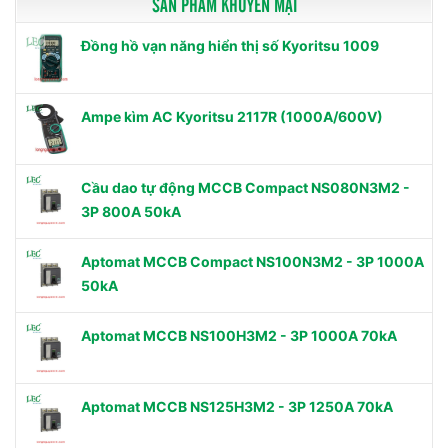
SẢN PHẨM KHUYẾN MẠI
Đồng hồ vạn năng hiển thị số Kyoritsu 1009
Ampe kìm AC Kyoritsu 2117R (1000A/600V)
Cầu dao tự động MCCB Compact NS080N3M2 -
3P 800A 50kA
Aptomat MCCB Compact NS100N3M2 - 3P 1000A
50kA
Aptomat MCCB NS100H3M2 - 3P 1000A 70kA
Aptomat MCCB NS125H3M2 - 3P 1250A 70kA