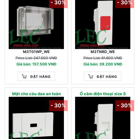
- 30%
- 30%
M3T01WP_WE
M3TNRD_WE
Price List: 247.500 VNĐ
Price List: 61.600 VNĐ
Giá bán: 157.500 VNĐ
Giá bán: 39.200 VNĐ
ĐẶT HÀNG
ĐẶT HÀNG
Mặt cho cầu dao an toàn
Ổ cắm điện thoại size S
- 30%
- 30%