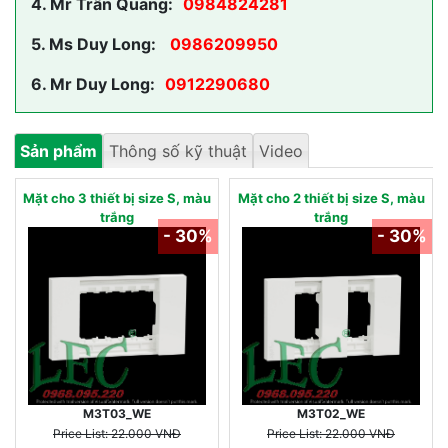
4.
Mr Trần Quang:
0984824281
5.
Ms Duy Long:
0986209950
6.
Mr Duy Long:
0912290680
Sản phẩm
Thông số kỹ thuật
Video
Mặt cho 3 thiết bị size S, màu
Mặt cho 2 thiết bị size S, màu
trắng
trắng
- 30%
- 30%
M3T03_WE
M3T02_WE
Price List: 22.000 VNĐ
Price List: 22.000 VNĐ