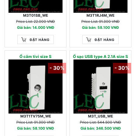
M3T01SB_WE
M3T1RJ4M_WE
Price List: 22.000 VNĐ
Price List: 91.300 VNĐ
Giá bán: 14.000 VNĐ
Giá bán: 58.100 VNĐ
ĐẶT HÀNG
ĐẶT HÀNG
Ổ cắm tivi size S
Ổ sạc USB type A 2.1A size S
- 30%
- 30%
M3T1TV75M_WE
M3T_USB_WE
Price List: 91.300 VNĐ
Price List: 544.500 VNĐ
Giá bán: 58.100 VNĐ
Giá bán: 346.500 VNĐ