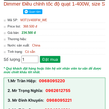
Dimmer Điều chỉnh tốc độ quạt 1-400W, size S
Mã SP:
M3T1V400FM_WE
Price list:
368.500 đ
Giá bán:
234.500 đ
Thương hiệu:
Nước sản xuất:
China
Tình trạng:
Có sẵn
Số lượng
Đặt mua
* Quý khách đặt hàng hoặc liên hệ với nhân viên tư vấn để được
mức chiết khấu tốt nhất.
1.
Mr Trần Hiệp:
0968095220
2.
Mr Trọng Nghĩa:
0962612755
3.
Mr Đình Khuyến:
0968095221