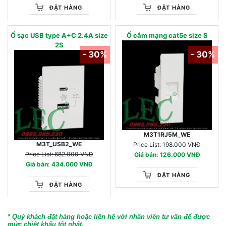
ĐẶT HÀNG
ĐẶT HÀNG
Ổ sạc USB type A+C 2.4A size
Ổ cắm mạng cat5e size S
2S
- 30%
- 30%
M3T1RJ5M_WE
M3T_USB2_WE
Price List: 198.000 VNĐ
Price List: 682.000 VNĐ
Giá bán: 126.000 VNĐ
Giá bán: 434.000 VNĐ
ĐẶT HÀNG
ĐẶT HÀNG
* Quý khách đặt hàng hoặc liên hệ với nhân viên tư vấn để được
mức chiết khấu tốt nhất.