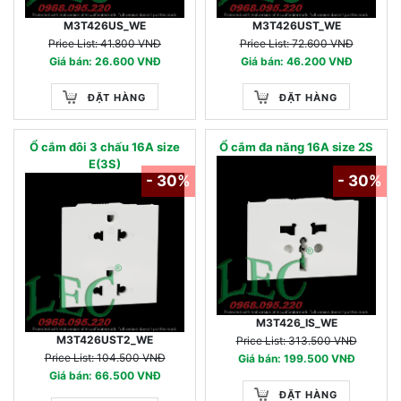
M3T426US_WE
M3T426UST_WE
Price List: 41.800 VNĐ
Price List: 72.600 VNĐ
Giá bán: 26.600 VNĐ
Giá bán: 46.200 VNĐ
ĐẶT HÀNG
ĐẶT HÀNG
Ổ cắm đôi 3 chấu 16A size
Ổ cắm đa năng 16A size 2S
E(3S)
- 30%
- 30%
M3T426_IS_WE
M3T426UST2_WE
Price List: 313.500 VNĐ
Price List: 104.500 VNĐ
Giá bán: 199.500 VNĐ
Giá bán: 66.500 VNĐ
ĐẶT HÀNG