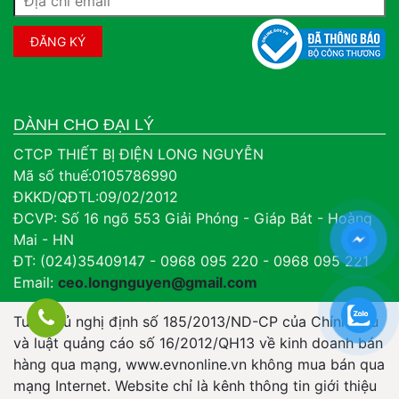
DÀNH CHO ĐẠI LÝ
CTCP THIẾT BỊ ĐIỆN LONG NGUYỄN
Mã số thuế:0105786990
ĐKKD/QĐTL:09/02/2012
ĐCVP: Số 16 ngõ 553 Giải Phóng - Giáp Bát - Hoàng
Mai - HN
ĐT: (024)35409147 - 0968 095 220 - 0968 095 221
Email:
ceo.longnguyen@gmail.com
Tuân thủ nghị định số 185/2013/ND-CP của Chính Phủ
và luật quảng cáo số 16/2012/QH13 về kinh doanh bán
hàng qua mạng, www.evnonline.vn không mua bán qua
mạng Internet. Website chỉ là kênh thông tin giới thiệu