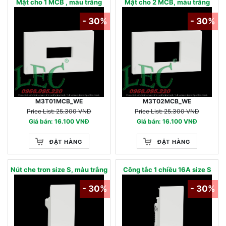
Mặt cho 1 MCB , màu trắng
Mặt cho 2 MCB, màu trắng
- 30%
- 30%
M3T01MCB_WE
M3T02MCB_WE
Price List: 25.300 VNĐ
Price List: 25.300 VNĐ
Giá bán: 16.100 VNĐ
Giá bán: 16.100 VNĐ
ĐẶT HÀNG
ĐẶT HÀNG
Nút che trơn size S, màu trắng
Công tắc 1 chiều 16A size S
- 30%
- 30%