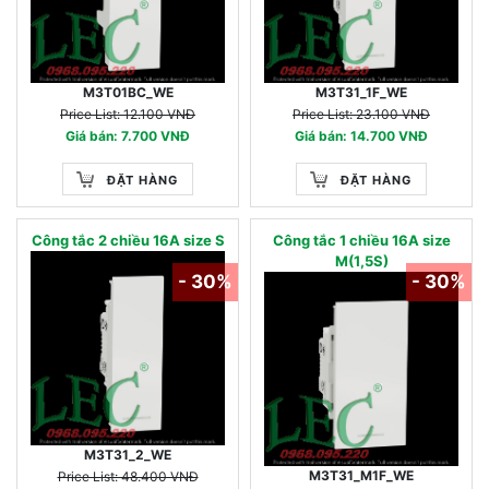
M3T01BC_WE
M3T31_1F_WE
Price List: 12.100 VNĐ
Price List: 23.100 VNĐ
Giá bán: 7.700 VNĐ
Giá bán: 14.700 VNĐ
ĐẶT HÀNG
ĐẶT HÀNG
Công tắc 2 chiều 16A size S
Công tắc 1 chiều 16A size
M(1,5S)
- 30%
- 30%
M3T31_2_WE
M3T31_M1F_WE
Price List: 48.400 VNĐ