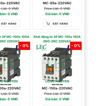
50a-220VAC
MC-65a-220VAC
e List: 0 VNĐ
Price List: 0 VNĐ
 bán: 0 VNĐ
Giá bán: 0 VNĐ
ĐẶT HÀNG
ĐẶT HÀNG
từ 3P MC-100a 100A
Khởi động từ 3P MC-150a 150A
2NC 220VAC
2NO-2NC 220VAC
- 0%
- 0%
00a-220VAC
MC-150a-220VAC
e List: 0 VNĐ
Price List: 0 VNĐ
 bán: 0 VNĐ
Giá bán: 0 VNĐ