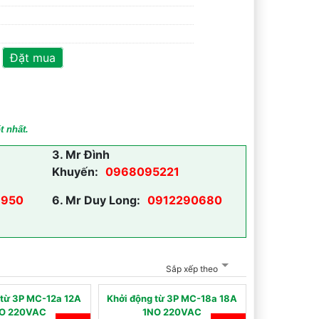
Đặt mua
t nhất.
3.
Mr Đình
Khuyến:
0968095221
950
6.
Mr Duy Long:
0912290680
Sắp xếp theo
 từ 3P MC-12a 12A
Khởi động từ 3P MC-18a 18A
O 220VAC
1NO 220VAC