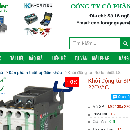
CÔNG TY CỔ PHẦN
Địa chỉ: Số 16 ng
Email: ceo.longnguyen
C
TÀI LIỆU - BÁO GIÁ
LIÊN HỆ
TƯ VẤN - GIẢI PHÁP
ĐĂNG
hủ
Sản phẩm thiết bị điện khác
Khởi động từ, Rơ le nhiệt LS
Khởi động từ 
- 0%
220VAC
Mã SP:
MC-130a-22
Price list:
0 đ
Giá bán:
0 đ
Thương hiệu:
LS