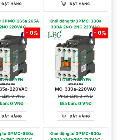
ĐẶT HÀNG
ĐẶT HÀNG
từ 3P MC-265a 265A
Khởi động từ 3P MC-330a
2NC 220VAC
330A 2NO-2NC 220VAC
- 0%
- 0%
65a-220VAC
MC-330a-220VAC
e List: 0 VNĐ
Price List: 0 VNĐ
 bán: 0 VNĐ
Giá bán: 0 VNĐ
ĐẶT HÀNG
ĐẶT HÀNG
g từ 3P MC-630a
Khởi động từ 3P MC-800a
NO-2NC 220VAC
800A 2NO-2NC 220VAC