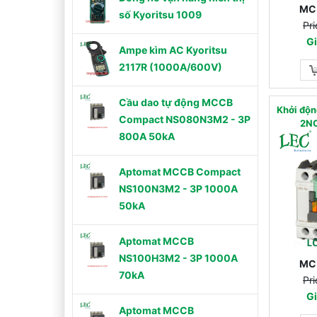
MC
số Kyoritsu 1009
Pri
Gi
Ampe kìm AC Kyoritsu
2117R (1000A/600V)
Cầu dao tự động MCCB
Khởi độn
Compact NS080N3M2 - 3P
2N
800A 50kA
Aptomat MCCB Compact
NS100N3M2 - 3P 1000A
50kA
Aptomat MCCB
NS100H3M2 - 3P 1000A
MC
70kA
Pri
Gi
Aptomat MCCB