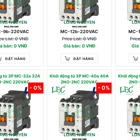
-9b-220VAC
MC-12b-220VAC
MC-
ce List: 0 VNĐ
Price List: 0 VNĐ
Pric
á bán: 0 VNĐ
Giá bán: 0 VNĐ
Giá
ĐẶT HÀNG
ĐẶT HÀNG
g từ 3P MC-32a 32A
Khởi động từ 3P MC-40a 40A
Khởi động
O-2NC 220VAC
2NO-2NC 220VAC
2NO-
- 0%
- 0%