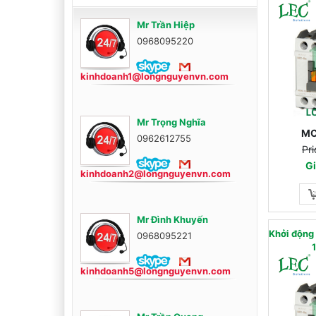
Mr Trần Hiệp
0968095220
kinhdoanh1@longnguyenvn.com
Mr Trọng Nghĩa
MC
0962612755
Pri
Gi
kinhdoanh2@longnguyenvn.com
Mr Đình Khuyến
Khởi động
0968095221
kinhdoanh5@longnguyenvn.com