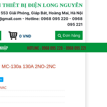
 THIẾT BỊ ĐIỆN LONG NGUYỄN
õ 553 Giải Phóng, Giáp Bát, Hoàng Mai, Hà Nội
@gmail.com - Hotline: 0968 095 220 - 0968
095 221
Đơn hàng
0 VNĐ
 NHẬP
HOTLINE : 0968 095 220 - 0968 095 221
3P MC-130a 130A 2NO-2NC
0VAC