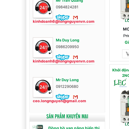
Mr Trần Quang
0984824281
kinhdoanh6@longnguyenvn.com
MC
Pri
Ms Duy Long
Gi
0986209950
kinhdoanh8@longnguyenvn.com
Khởi độn
2N
Mr Duy Long
0912290680
ceo.longnguyen@gmail.com
SẢN PHẨM KHUYẾN MẠI
Đồng hồ vạn năng hiển thị