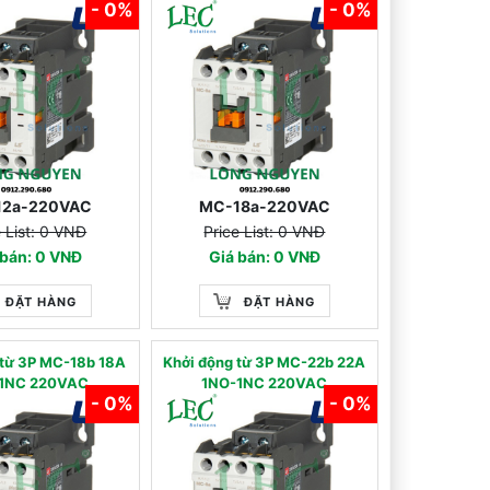
- 0%
- 0%
12a-220VAC
MC-18a-220VAC
e List: 0 VNĐ
Price List: 0 VNĐ
 bán: 0 VNĐ
Giá bán: 0 VNĐ
ĐẶT HÀNG
ĐẶT HÀNG
 từ 3P MC-18b 18A
Khởi động từ 3P MC-22b 22A
1NC 220VAC
1NO-1NC 220VAC
- 0%
- 0%