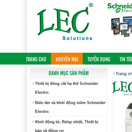
(CURRENT)
TRANG CHỦ
KHUYẾN MẠI
TUYỂN DỤNG
TIN TỨ
DANH MỤC SẢN PHẨM
Trang c
Thiết bị đóng cắt hạ thế Schneider
Electric
Biến tần và khởi động mềm Schneider
Electric
Khởi động từ, Relay nhiệt, Thiết bị
bảo vệ động cơ