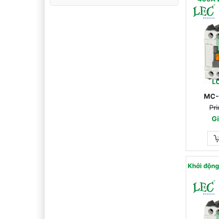
MC-
Pri
Gi
Khởi động