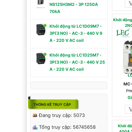
NS125H3M2 - 3P 1250A
70kA
Khởi độn
2N
Khởi động từ LC1D09M7 -
3P(3 NO) - AC-3 - 440 V 9
A - 220 V AC coil
Khởi động từ LC1D25M7 -
3P(3 NO) - AC-3 - 440 V 25
A - 220 V AC coil
MC-
Pri
Gi
THỐNG KÊ TRUY CẬP
Đang truy cập: 5073
Khởi đ
Tổng truy cập: 56745658
400A 