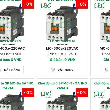
- 0%
- 0%
400a-220VAC
MC-500a-220VAC
MC-6
ce List: 0 VNĐ
Price List: 0 VNĐ
Pric
á bán: 0 VNĐ
Giá bán: 0 VNĐ
Giá
ĐẶT HÀNG
ĐẶT HÀNG
 từ 3P MC-6a 6A 1NO
Khởi động từ 3P MC-9a 9A 1NO
Khởi động
24VAC
24VAC
1
- 0%
- 0%