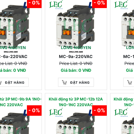
- 0%
- 0%
-6a-220VAC
MC-9a-220VAC
MC-
ce List: 0 VNĐ
Price List: 0 VNĐ
Pric
á bán: 0 VNĐ
Giá bán: 0 VNĐ
Giá
ĐẶT HÀNG
ĐẶT HÀNG
 từ 3P MC-9b 9A 1NO-
Khởi động từ 3P MC-12b 12A
Khởi động
1NC 220VAC
1NO-1NC 220VAC
1NO-
- 0%
- 0%