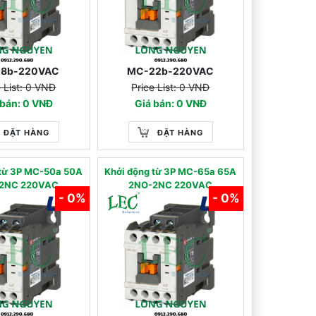
18b-220VAC
MC-22b-220VAC
e List: 0 VNĐ
Price List: 0 VNĐ
 bán: 0 VNĐ
Giá bán: 0 VNĐ
ĐẶT HÀNG
ĐẶT HÀNG
 từ 3P MC-50a 50A
Khởi động từ 3P MC-65a 65A
2NC 220VAC
2NO-2NC 220VAC
- 0%
- 0%