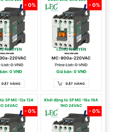
- 0%
- 0%
30a-220VAC
MC-800a-220VAC
e List: 0 VNĐ
Price List: 0 VNĐ
 bán: 0 VNĐ
Giá bán: 0 VNĐ
ĐẶT HÀNG
ĐẶT HÀNG
 từ 3P MC-12a 12A
Khởi động từ 3P MC-18a 18A
NO 24VAC
1NO 24VAC
- 0%
- 0%