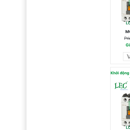
M
Pri
Gi
Khởi động