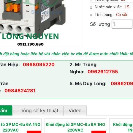
Nước sản xuất:
LS
Tình trạng:
Có sẵn
Số lượng
h đặt hàng hoặc liên hệ với nhân viên tư vấn để được mức chiết khấu tố
rần Hiệp:
0968095220
2.
Mr Trọng
Nghĩa:
0962612755
Trần
5.
Ms Duy Long:
0986209
:
0984824281
hẩm
Thông số kỹ thuật
Video
 từ 3P MC-6a 6A 1NO
Khởi động từ 3P MC-9a 9A 1NO
Khởi động
220VAC
220VAC
1N