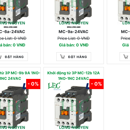
C-6a-24VAC
MC-9a-24VAC
MC-
ce List: 0 VNĐ
Price List: 0 VNĐ
Pric
á bán: 0 VNĐ
Giá bán: 0 VNĐ
Giá
ĐẶT HÀNG
ĐẶT HÀNG
 từ 3P MC-9b 9A 1NO-
Khởi động từ 3P MC-12b 12A
1NC 24VAC
1NO-1NC 24VAC
- 0%
- 0%