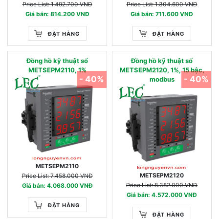
Price List: 1.492.700 VNĐ
Price List: 1.304.600 VNĐ
Giá bán: 814.200 VNĐ
Giá bán: 711.600 VNĐ
ĐẶT HÀNG
ĐẶT HÀNG
Đồng hồ kỹ thuật số
Đồng hồ kỹ thuật số
METSEPM2110, 1%
METSEPM2120, 1%, 15 bậc,
- 40%
- 40%
modbus
METSEPM2110
METSEPM2120
Price List: 7.458.000 VNĐ
Price List: 8.382.000 VNĐ
Giá bán: 4.068.000 VNĐ
Giá bán: 4.572.000 VNĐ
ĐẶT HÀNG
ĐẶT HÀNG