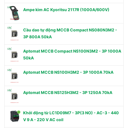
Ampe kìm AC Kyoritsu 2117R (1000A/600V)
Cầu dao tự động MCCB Compact NS080N3M2 -
3P 800A 50kA
Aptomat MCCB Compact NS100N3M2 - 3P 1000A
50kA
Aptomat MCCB NS100H3M2 - 3P 1000A 70kA
Aptomat MCCB NS125H3M2 - 3P 1250A 70kA
Khởi động từ LC1D09M7 - 3P(3 NO) - AC-3 - 440
V 9 A - 220 V AC coil