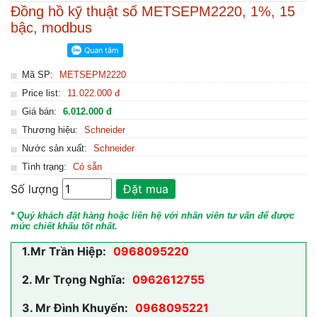
Đồng hồ kỹ thuật số METSEPM2220, 1%, 15
bậc, modbus
Mã SP:
METSEPM2220
Price list:
11.022.000 đ
Giá bán:
6.012.000 đ
Thương hiệu:
Schneider
Nước sản xuất:
Schneider
Tình trạng:
Có sẵn
Số lượng
Đặt mua
* Quý khách đặt hàng hoặc liên hệ với nhân viên tư vấn để được
mức chiết khấu tốt nhất.
1.
Mr Trần Hiệp:
0968095220
2.
Mr Trọng Nghĩa:
0962612755
3.
Mr Đình Khuyến:
0968095221