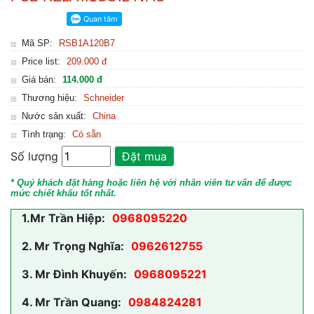
Mã SP:
RSB1A120B7
Price list:
209.000 đ
Giá bán:
114.000 đ
Thương hiệu:
Schneider
Nước sản xuất:
China
Tình trạng:
Có sẵn
Số lượng
Đặt mua
* Quý khách đặt hàng hoặc liên hệ với nhân viên tư vấn để được
mức chiết khấu tốt nhất.
1.
Mr Trần Hiệp:
0968095220
2.
Mr Trọng Nghĩa:
0962612755
3.
Mr Đình Khuyến:
0968095221
4.
Mr Trần Quang:
0984824281