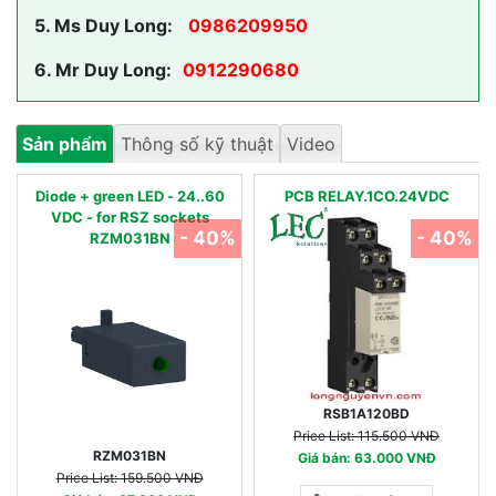
5.
Ms Duy Long:
0986209950
6.
Mr Duy Long:
0912290680
Sản phẩm
Thông số kỹ thuật
Video
Diode + green LED - 24..60
PCB RELAY.1CO.24VDC
VDC - for RSZ sockets
- 40%
- 40%
RZM031BN
RSB1A120BD
Price List: 115.500 VNĐ
RZM031BN
Giá bán: 63.000 VNĐ
Price List: 159.500 VNĐ