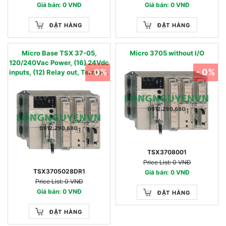
Giá bán: 0 VNĐ
Giá bán: 0 VNĐ
ĐẶT HÀNG
ĐẶT HÀNG
Micro Base TSX 37-05,
Micro 3705 without I/O
120/240Vac Power, (16) 24Vdc
- 0%
- 0%
inputs, (12) Relay out, Terminal
Block
TSX3708001
Price List: 0 VNĐ
TSX3705028DR1
Giá bán: 0 VNĐ
Price List: 0 VNĐ
Giá bán: 0 VNĐ
ĐẶT HÀNG
ĐẶT HÀNG