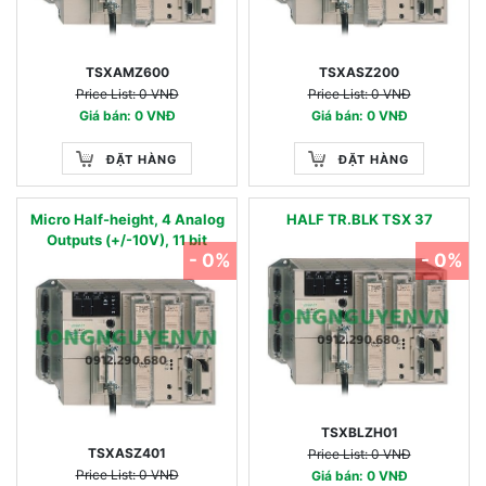
V5.0
TSXAMZ600
TSXASZ200
Price List: 0 VNĐ
Price List: 0 VNĐ
Giá bán: 0 VNĐ
Giá bán: 0 VNĐ
ĐẶT HÀNG
ĐẶT HÀNG
Micro Half-height, 4 Analog
HALF TR.BLK TSX 37
Outputs (+/-10V), 11 bit
- 0%
- 0%
TSXBLZH01
TSXASZ401
Price List: 0 VNĐ
Price List: 0 VNĐ
Giá bán: 0 VNĐ