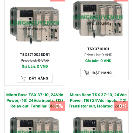
Block
TSX3710101
TSX3710028DR1
Price List: 0 VNĐ
Price List: 0 VNĐ
Giá bán: 0 VNĐ
Giá bán: 0 VNĐ
ĐẶT HÀNG
ĐẶT HÀNG
Micro Base TSX 37-10, 24Vdc
Micro Base TSX 37-10, 24Vdc
Power, (16) 24Vdc inputs, (12)
Power, (16) 24Vdc inputs, (12)
- 0%
- 0%
Relay out, Terminal Block
Transistor out, Isolated, 24Vdc,
0.5A, Terminal Block