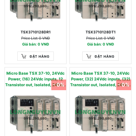
TSX3710128DR1
TSX3710128DT1
Price List: 0 VNĐ
Price List: 0 VNĐ
Giá bán: 0 VNĐ
Giá bán: 0 VNĐ
ĐẶT HÀNG
ĐẶT HÀNG
Micro Base TSX 37-10, 24Vdc
Micro Base TSX 37-10, 24Vdc
Power, (16) 24Vdc inputs, 12
Power, (32) 24Vdc inputs, (32)
- 0%
- 0%
Transistor out, Isolated, 24Vdc,
Transistor out, Isolated, 24Vdc,
0.5A, (2) HE10 Connectors.
0.1A, (4) HE10 Connectors.