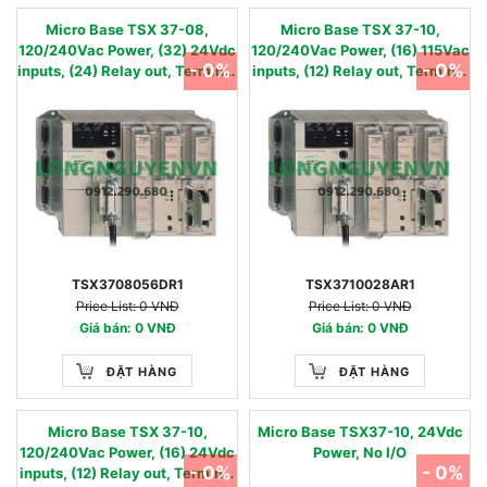
Micro Base TSX 37-08,
Micro Base TSX 37-10,
120/240Vac Power, (32) 24Vdc
120/240Vac Power, (16) 115Vac
- 0%
- 0%
inputs, (24) Relay out, Terminal
inputs, (12) Relay out, Terminal
Block
Block
TSX3708056DR1
TSX3710028AR1
Price List: 0 VNĐ
Price List: 0 VNĐ
Giá bán: 0 VNĐ
Giá bán: 0 VNĐ
ĐẶT HÀNG
ĐẶT HÀNG
Micro Base TSX 37-10,
Micro Base TSX37-10, 24Vdc
120/240Vac Power, (16) 24Vdc
Power, No I/O
- 0%
- 0%
inputs, (12) Relay out, Terminal