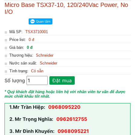
Micro Base TSX37-10, 120/240Vac Power, No
I/O
Mã SP:
TSX3710001
Price list:
0 đ
Giá bán:
0 đ
Thương hiệu:
Schneider
Nước sản xuất:
Schneider
Tình trạng:
Có sẵn
Số lượng
Đặt mua
* Quý khách đặt hàng hoặc liên hệ với nhân viên tư vấn để được
mức chiết khấu tốt nhất.
1.
Mr Trần Hiệp:
0968095220
2.
Mr Trọng Nghĩa:
0962612755
3.
Mr Đình Khuyến:
0968095221