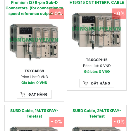
Premium (2) 9-pin Sub-D
H15/S15 CNT INTERF. CABLE
Connectors. (for connection to
- 0%
- 0%
speed reference outputs on
CAY module)
TSXCCPH15
Price List: 0 VNĐ
TSXCAPS9
Giá bán: 0 VNĐ
Price List: 0 VNĐ
Giá bán: 0 VNĐ
ĐẶT HÀNG
ĐẶT HÀNG
SUBD Cable, 1M:TSXPAY-
SUBD Cable, 2M:TSXPAY-
Telefast
Telefast
- 0%
- 0%