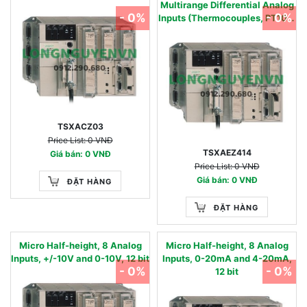
Multirange Differential Analog
- 0%
- 0%
Inputs (Thermocouples, PT100,
NI1000), 16bit
TSXACZ03
Price List: 0 VNĐ
TSXAEZ414
Giá bán: 0 VNĐ
Price List: 0 VNĐ
Giá bán: 0 VNĐ
ĐẶT HÀNG
ĐẶT HÀNG
Micro Half-height, 8 Analog
Micro Half-height, 8 Analog
Inputs, +/-10V and 0-10V, 12 bit
Inputs, 0-20mA and 4-20mA,
- 0%
- 0%
12 bit