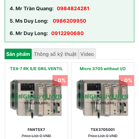
4.
Mr Trần Quang:
0984824281
5.
Ms Duy Long:
0986209950
6.
Mr Duy Long:
0912290680
Sản phẩm
Thông số kỹ thuật
Video
TSX-7 RK S/E GRIL VENTIL
Micro 3705 without I/O
- 0%
- 0%
FANTSX7
TSX3705001
Price List: 0 VNĐ
Price List: 0 VNĐ