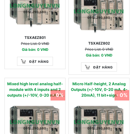
TSXAEZ801
TSXAEZ802
Price List: 0 VNĐ
Price List: 0 VNĐ
Giá bán: 0 VNĐ
Giá bán: 0 VNĐ
ĐẶT HÀNG
ĐẶT HÀNG
Mixed high level analog half-
Micro Half-height, 2 Analog
module with 4 inputs and 2
Outputs (+/-10V, 0-20 mA, 4-
- 0%
- 0%
outputs (+/-10V, 0-20 mA, 4-
20mA), 11 bit+sign
20mA) and terminal block. 11
bits + sign. Not isolated
between channels but isolated
from the ground. Usable with
the complete TSX Micro
product range including the