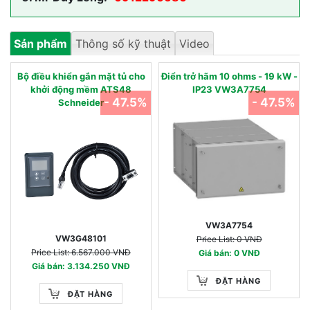
Sản phẩm
Thông số kỹ thuật
Video
Bộ điều khiển gắn mặt tủ cho
Điển trở hãm 10 ohms - 19 kW -
khởi động mềm ATS48
IP23 VW3A7754
- 47.5%
- 47.5%
Schneider
VW3A7754
VW3G48101
Price List: 0 VNĐ
Price List: 6.567.000 VNĐ
Giá bán: 0 VNĐ
Giá bán: 3.134.250 VNĐ
ĐẶT HÀNG
ĐẶT HÀNG