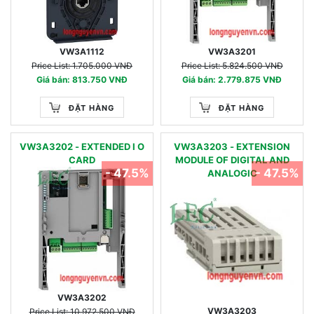
VW3A1112
VW3A3201
Price List: 1.705.000 VNĐ
Price List: 5.824.500 VNĐ
Giá bán: 813.750 VNĐ
Giá bán: 2.779.875 VNĐ
ĐẶT HÀNG
ĐẶT HÀNG
VW3A3202 - EXTENDED I O
VW3A3203 - EXTENSION
CARD
MODULE OF DIGITAL AND
- 47.5%
- 47.5%
ANALOGIC
VW3A3202
VW3A3203
Price List: 10.972.500 VNĐ