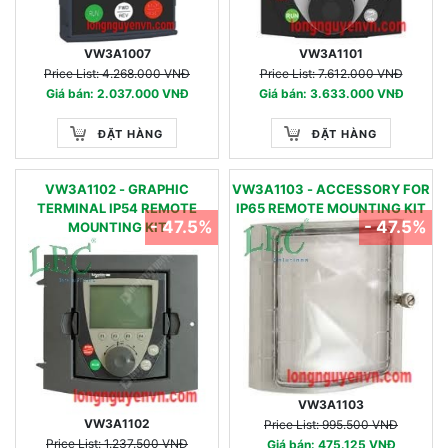
VW3A1007
VW3A1101
Price List: 4.268.000 VNĐ
Price List: 7.612.000 VNĐ
Giá bán: 2.037.000 VNĐ
Giá bán: 3.633.000 VNĐ
ĐẶT HÀNG
ĐẶT HÀNG
VW3A1102 - GRAPHIC
VW3A1103 - ACCESSORY FOR
TERMINAL IP54 REMOTE
IP65 REMOTE MOUNTING KIT
- 47.5%
- 47.5%
MOUNTING KIT
VW3A1103
VW3A1102
Price List: 995.500 VNĐ
Price List: 1.237.500 VNĐ
Giá bán: 475.125 VNĐ