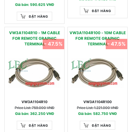
Giá bán: 590.625 VNĐ
ĐẶT HÀNG
ĐẶT HÀNG
VW3A1104R10 - 1M CABLE
VW3A1104R100 - 10M CABLE
FOR REMOTE GRAPHIC
FOR REMOTE GRAPHIC
- 47.5%
- 47.5%
TERMINAL
TERMINAL
VW3A1104R10
VW3A1104R100
Price List: 759.000 VNĐ
Price List: 1.221.000 VNĐ
Giá bán: 362.250 VNĐ
Giá bán: 582.750 VNĐ
ĐẶT HÀNG
ĐẶT HÀNG