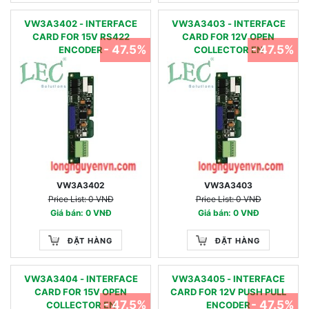
VW3A3402 - INTERFACE
VW3A3403 - INTERFACE
CARD FOR 15V RS422
CARD FOR 12V OPEN
- 47.5%
- 47.5%
ENCODER
COLLECTOR EN
VW3A3402
VW3A3403
Price List: 0 VNĐ
Price List: 0 VNĐ
Giá bán: 0 VNĐ
Giá bán: 0 VNĐ
ĐẶT HÀNG
ĐẶT HÀNG
VW3A3404 - INTERFACE
VW3A3405 - INTERFACE
CARD FOR 15V OPEN
CARD FOR 12V PUSH PULL
- 47.5%
- 47.5%
COLLECTOR EN
ENCODER