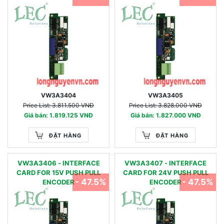
VW3A3404
VW3A3405
Price List: 3.811.500 VNĐ
Price List: 3.828.000 VNĐ
Giá bán: 1.819.125 VNĐ
Giá bán: 1.827.000 VNĐ
ĐẶT HÀNG
ĐẶT HÀNG
VW3A3406 - INTERFACE
VW3A3407 - INTERFACE
CARD FOR 15V PUSH PULL
CARD FOR 24V PUSH PULL
- 47.5%
- 47.5%
ENCODER
ENCODER