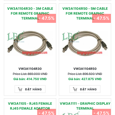
VW3A1104R30 - 3M CABLE
VW3A1104R50 - 5M CABLE
FOR REMOTE GRAPHIC
FOR REMOTE GRAPHIC
- 47.5%
- 47.5%
TERMINAL
TERMINAL
VW3A1104R30
VW3A1104R50
Price List: 869.000 VNĐ
Price List: 896.500 VNĐ
Giá bán: 414.750 VNĐ
Giá bán: 427.875 VNĐ
ĐẶT HÀNG
ĐẶT HÀNG
VW3A1105 - RJ45 FEMALE
VW3A1111 - GRAPHIC DISPLAY
RJ45 FEMALE ADAPTOR
TERMINAL
- 47.5%
- 47.5%