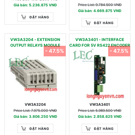
Price List: 9.784.500 VNĐ
Giá bán: 5.236.875 VNĐ
Giá bán: 4.669.875 VNĐ
ĐẶT HÀNG
ĐẶT HÀNG
VW3A3204 - EXTENSION
VW3A3401 - INTERFACE
OUTPUT RELAYS MODULE
CARD FOR 5V RS422 ENCODER
- 47.5%
- 47.5%
VW3A3204
VW3A3401
Price List: 7.975.000 VNĐ
Price List: 5.989.500 VNĐ
Giá bán: 3.806.250 VNĐ
Giá bán: 2.858.625 VNĐ
ĐẶT HÀNG
ĐẶT HÀNG