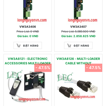
VW3A3406
VW3A3407
Price List: 0 VNĐ
Price List: 5.989.500 VNĐ
Giá bán: 0 VNĐ
Giá bán: 2.858.625 VNĐ
ĐẶT HÀNG
ĐẶT HÀNG
VW3A8121 - ELECTRONIC
VW3A8126 - MULTI-LOADER
ACCESSORIES MULTI LOADER
CABLE WITHOUT
- 47.5%
- 47.5%