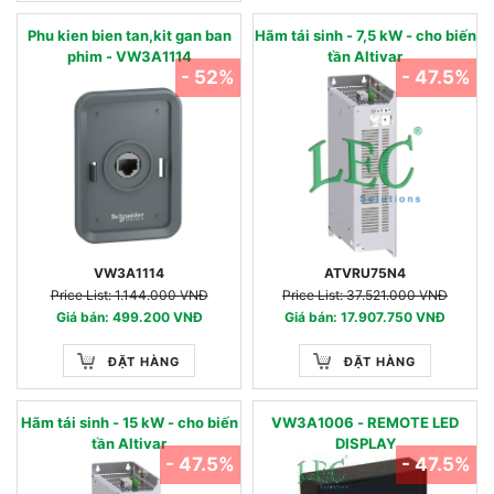
Phu kien bien tan,kit gan ban
Hãm tái sinh - 7,5 kW - cho biến
phim - VW3A1114
tần Altivar
- 52%
- 47.5%
VW3A1114
ATVRU75N4
Price List: 1.144.000 VNĐ
Price List: 37.521.000 VNĐ
Giá bán: 499.200 VNĐ
Giá bán: 17.907.750 VNĐ
ĐẶT HÀNG
ĐẶT HÀNG
Hãm tái sinh - 15 kW - cho biến
VW3A1006 - REMOTE LED
tần Altivar
DISPLAY
- 47.5%
- 47.5%