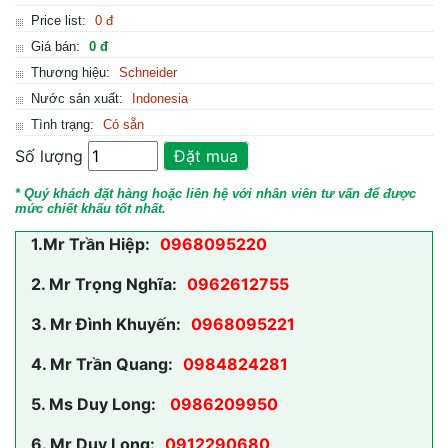
Price list:
0 đ
Giá bán:
0 đ
Thương hiệu:
Schneider
Nước sản xuất:
Indonesia
Tình trạng:
Có sẵn
Số lượng
Đặt mua
* Quý khách đặt hàng hoặc liên hệ với nhân viên tư vấn để được
mức chiết khấu tốt nhất.
1.
Mr Trần Hiệp:
0968095220
2.
Mr Trọng Nghĩa:
0962612755
3.
Mr Đình Khuyến:
0968095221
4.
Mr Trần Quang:
0984824281
5.
Ms Duy Long:
0986209950
6.
Mr Duy Long:
0912290680