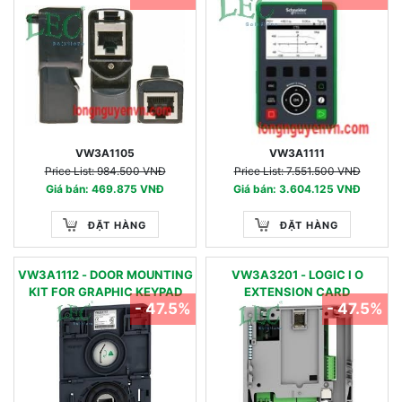
VW3A1105
VW3A1111
Price List: 984.500 VNĐ
Price List: 7.551.500 VNĐ
Giá bán: 469.875 VNĐ
Giá bán: 3.604.125 VNĐ
ĐẶT HÀNG
ĐẶT HÀNG
VW3A1112 - DOOR MOUNTING
VW3A3201 - LOGIC I O
KIT FOR GRAPHIC KEYPAD
EXTENSION CARD
- 47.5%
- 47.5%