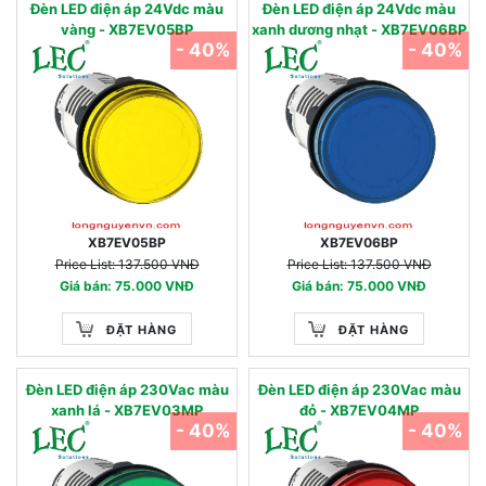
Đèn LED điện áp 24Vdc màu
Đèn LED điện áp 24Vdc màu
vàng - XB7EV05BP
xanh dương nhạt - XB7EV06BP
- 40%
- 40%
XB7EV05BP
XB7EV06BP
Price List: 137.500 VNĐ
Price List: 137.500 VNĐ
Giá bán: 75.000 VNĐ
Giá bán: 75.000 VNĐ
ĐẶT HÀNG
ĐẶT HÀNG
Đèn LED điện áp 230Vac màu
Đèn LED điện áp 230Vac màu
xanh lá - XB7EV03MP
đỏ - XB7EV04MP
- 40%
- 40%