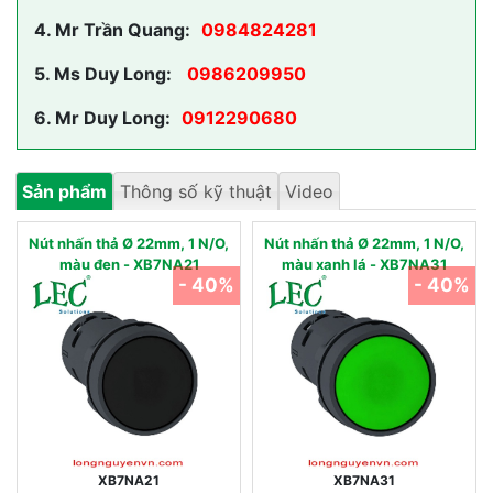
4.
Mr Trần Quang:
0984824281
5.
Ms Duy Long:
0986209950
6.
Mr Duy Long:
0912290680
Sản phẩm
Thông số kỹ thuật
Video
Nút nhấn thả Ø 22mm, 1 N/O,
Nút nhấn thả Ø 22mm, 1 N/O,
màu đen - XB7NA21
màu xanh lá - XB7NA31
- 40%
- 40%
XB7NA21
XB7NA31