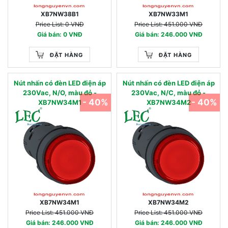
XB7NW38B1
XB7NW33M1
Price List: 0 VNĐ
Price List: 451.000 VNĐ
Giá bán: 0 VNĐ
Giá bán: 246.000 VNĐ
ĐẶT HÀNG
ĐẶT HÀNG
Nút nhấn có đèn LED điện áp
Nút nhấn có đèn LED điện áp
230Vac, N/O, màu đỏ -
230Vac, N/C, màu đỏ -
- 40%
- 40%
XB7NW34M1
XB7NW34M2
XB7NW34M1
XB7NW34M2
Price List: 451.000 VNĐ
Price List: 451.000 VNĐ
Giá bán: 246.000 VNĐ
Giá bán: 246.000 VNĐ