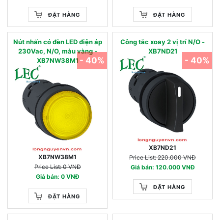
ĐẶT HÀNG
ĐẶT HÀNG
Nút nhấn có đèn LED điện áp
Công tắc xoay 2 vị trí N/O -
230Vac, N/O, màu vàng -
XB7ND21
- 40%
- 40%
XB7NW38M1
XB7ND21
XB7NW38M1
Price List: 220.000 VNĐ
Price List: 0 VNĐ
Giá bán: 120.000 VNĐ
Giá bán: 0 VNĐ
ĐẶT HÀNG
ĐẶT HÀNG