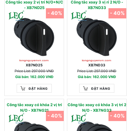
Công tắc xoay 2 vị trí N/O+N/C
Công tắc xoay 3 vị rí 2 N/O -
- XB7ND25
XB7ND33
- 40%
- 40%
XB7ND25
XB7ND33
Price List: 297.000 VNĐ
Price List: 297.000 VNĐ
Giá bán: 162.000 VNĐ
Giá bán: 162.000 VNĐ
ĐẶT HÀNG
ĐẶT HÀNG
Công tắc xoay có khóa 2 vị trí
Công tắc xoay có khóa 3 vị trí 2
N/O - XB7NG21
N/O - XB7NG33
- 40%
- 40%