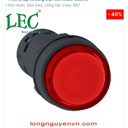
Nút nhấn, đèn báo, công tắc xoay XB7
- 40%