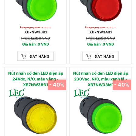
XB7NW33B1
XB7NW34B1
Price List: 0 VNĐ
Price List: 0 VNĐ
Giá bán: 0 VNĐ
Giá bán: 0 VNĐ
ĐẶT HÀNG
ĐẶT HÀNG
Nút nhấn có đèn LED điện áp
Nút nhấn có đèn LED điện áp
24Vdc, N/O, màu vàng -
230Vac, N/O, màu xanh lá -
- 40%
- 40%
XB7NW38B1
XB7NW33M1