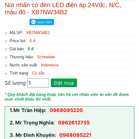
Nút nhấn có đèn LED điện áp 24Vdc, N/C,
màu đỏ - XB7NW34B2
Mã SP:
XB7NW34B2
Price list:
0 đ
Giá bán:
0 đ
Thương hiệu:
Schneider
Nước sản xuất:
Indonesia
Tình trạng:
Có sẵn
Số lượng
Đặt mua
* Quý khách đặt hàng hoặc liên hệ với nhân viên tư vấn để được
mức chiết khấu tốt nhất.
1.
Mr Trần Hiệp:
0968095220
2.
Mr Trọng Nghĩa:
0962612755
3.
Mr Đình Khuyến:
0968095221