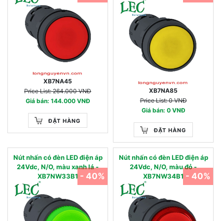
XB7NA45
XB7NA85
Price List: 264.000 VNĐ
Price List: 0 VNĐ
Giá bán: 144.000 VNĐ
Giá bán: 0 VNĐ
ĐẶT HÀNG
ĐẶT HÀNG
Nút nhấn có đèn LED điện áp
Nút nhấn có đèn LED điện áp
24Vdc, N/O, màu xanh lá -
24Vdc, N/O, màu đỏ -
- 40%
- 40%
XB7NW33B1
XB7NW34B1