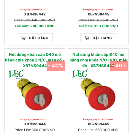
XB7NS8442
XB7NS8445
Price List: 440.000 VNĐ
Price List: 610.500 VNĐ
Giá bán: 240.000 VNĐ
Giá bán: 333.000 VNĐ
ĐẶT HÀNG
ĐẶT HÀNG
Nút dừng khẩn cấp Ø40 mở
Nút dừng khẩn cấp Ø40 mở
bằng chìa khóa 2 N/C, màu đỏ -
bằng chìa khóa N/O+N/C, màu
- 40%
- 40%
XB7NS9444
đỏ - XB7NS9445
XB7NS9444
XB7NS9445
Price List: 660.000 VNĐ
Price List: 660.000 VNĐ