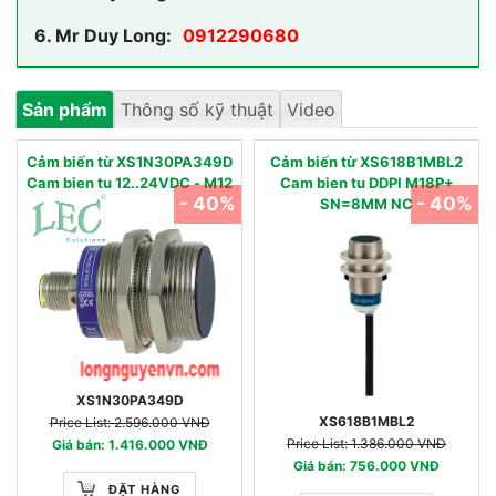
6.
Mr Duy Long:
0912290680
Sản phẩm
Thông số kỹ thuật
Video
Cảm biến từ XS1N30PA349D
Cảm biến từ XS618B1MBL2
Cam bien tu 12..24VDC - M12
Cam bien tu DDPI M18P+
- 40%
- 40%
SN=8MM NC
XS1N30PA349D
XS618B1MBL2
Price List: 2.596.000 VNĐ
Price List: 1.386.000 VNĐ
Giá bán: 1.416.000 VNĐ
Giá bán: 756.000 VNĐ
ĐẶT HÀNG