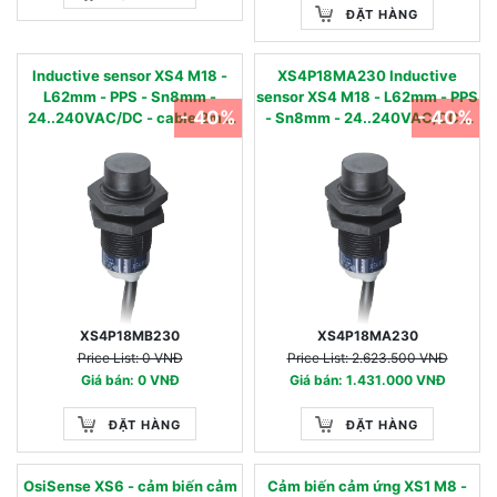
ĐẶT HÀNG
Inductive sensor XS4 M18 -
XS4P18MA230 Inductive
L62mm - PPS - Sn8mm -
sensor XS4 M18 - L62mm - PPS
- 40%
- 40%
24..240VAC/DC - cable 2m -
- Sn8mm - 24..240VAC/DC -
XS4P18MB230
cable 2m
XS4P18MB230
XS4P18MA230
Price List: 0 VNĐ
Price List: 2.623.500 VNĐ
Giá bán: 0 VNĐ
Giá bán: 1.431.000 VNĐ
ĐẶT HÀNG
ĐẶT HÀNG
OsiSense XS6 - cảm biến cảm
Cảm biến cảm ứng XS1 M8 -