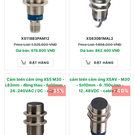
XS118B3PAM12
XS630B1MAL2
Price List: 1.325.500 VNĐ
Price List: 1.694.000 VNĐ
Giá bán: 674.800 VNĐ
Giá bán: 862.400 VNĐ
ĐẶT HÀNG
ĐẶT HÀNG
Cảm biến cảm ứng XS5 M30 -
cảm biến cảm ứng XSAV - M30
L62mm - đồng thau - Sn10mm -
- Sn10mm - 6..150c/mn -
- 35%
- 40%
24..240VAC / DC - cáp 2m
12..48VDC - cable 2m
XS530B1MAL2