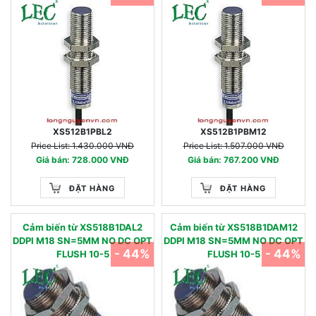
XS512B1PBL2
XS512B1PBM12
Price List: 1.430.000 VNĐ
Price List: 1.507.000 VNĐ
Giá bán: 728.000 VNĐ
Giá bán: 767.200 VNĐ
ĐẶT HÀNG
ĐẶT HÀNG
Cảm biến từ XS518B1DAL2
Cảm biến từ XS518B1DAM12
DDPI M18 SN=5MM NO DC OPT
DDPI M18 SN=5MM NO DC OPT
- 44%
- 44%
FLUSH 10-5
FLUSH 10-5