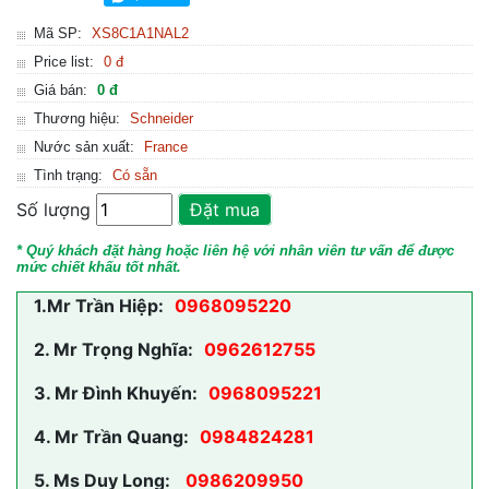
Mã SP:
XS8C1A1NAL2
Price list:
0 đ
Giá bán:
0 đ
Thương hiệu:
Schneider
Nước sản xuất:
France
Tình trạng:
Có sẵn
Số lượng
Đặt mua
* Quý khách đặt hàng hoặc liên hệ với nhân viên tư vấn để được
mức chiết khấu tốt nhất.
1.
Mr Trần Hiệp:
0968095220
2.
Mr Trọng Nghĩa:
0962612755
3.
Mr Đình Khuyến:
0968095221
4.
Mr Trần Quang:
0984824281
5.
Ms Duy Long:
0986209950