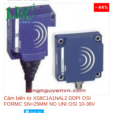
- 44%
Cảm biến từ XS8C1A1NAL2 DDPI OSI
FORMC SN=25MM NO UNI OSI 10-36V