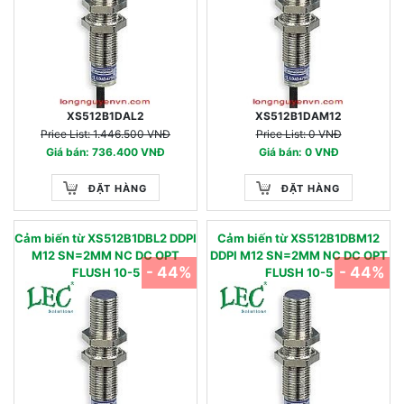
XS512B1DAL2
XS512B1DAM12
Price List: 1.446.500 VNĐ
Price List: 0 VNĐ
Giá bán: 736.400 VNĐ
Giá bán: 0 VNĐ
ĐẶT HÀNG
ĐẶT HÀNG
Cảm biến từ XS512B1DBL2 DDPI
Cảm biến từ XS512B1DBM12
M12 SN=2MM NC DC OPT
DDPI M12 SN=2MM NC DC OPT
- 44%
- 44%
FLUSH 10-5
FLUSH 10-5