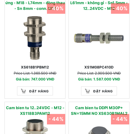
ứng - M18 - L74mm - đồng thau
L61mm - không gỉ - Sn1.5mm -
- 40%
- 40%
- Sn 8mm - conn. M12
12..24VDC - M12
XS618B1PBM12
XS1M08PC410D
Price List: 1.369.500 VNĐ
Price List: 2.909.500 VNĐ
Giá bán: 747.000 VNĐ
Giá bán: 1.587.000 VNĐ
ĐẶT HÀNG
ĐẶT HÀNG
Cam bien tu 12..24VDC - M12 -
Cam bien tu DDPI M30P+
XS118B3PAM12
SN=15MM NO XS630B1MAL2
- 44%
- 44%