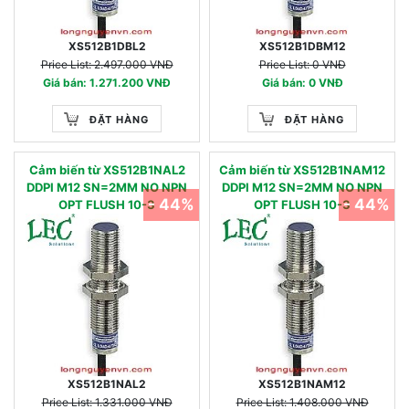
XS512B1DBL2
XS512B1DBM12
Price List: 2.497.000 VNĐ
Price List: 0 VNĐ
Giá bán: 1.271.200 VNĐ
Giá bán: 0 VNĐ
ĐẶT HÀNG
ĐẶT HÀNG
Cảm biến từ XS512B1NAL2
Cảm biến từ XS512B1NAM12
DDPI M12 SN=2MM NO NPN
DDPI M12 SN=2MM NO NPN
- 44%
- 44%
OPT FLUSH 10-3
OPT FLUSH 10-3
XS512B1NAL2
XS512B1NAM12
Price List: 1.331.000 VNĐ
Price List: 1.408.000 VNĐ