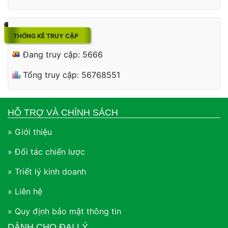
THỐNG KÊ TRUY CẬP
Đang truy cập: 5666
Tổng truy cập: 56768551
HỖ TRỢ VÀ CHÍNH SÁCH
» Giới thiệu
» Đối tác chiến lược
» Triết lý kinh doanh
» Liên hệ
» Quy định bảo mật thông tin
DÀNH CHO ĐẠI LÝ