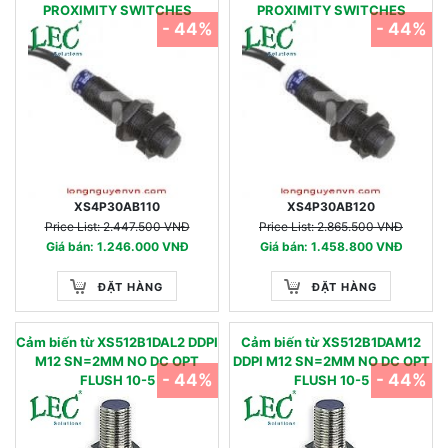
PROXIMITY SWITCHES
PROXIMITY SWITCHES
- 44%
- 44%
XS4P30AB110
XS4P30AB120
Price List: 2.447.500 VNĐ
Price List: 2.865.500 VNĐ
Giá bán: 1.246.000 VNĐ
Giá bán: 1.458.800 VNĐ
ĐẶT HÀNG
ĐẶT HÀNG
Cảm biến từ XS512B1DAL2 DDPI
Cảm biến từ XS512B1DAM12
M12 SN=2MM NO DC OPT
DDPI M12 SN=2MM NO DC OPT
- 44%
- 44%
FLUSH 10-5
FLUSH 10-5