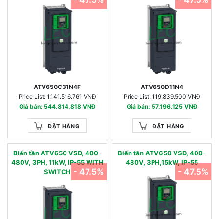
- 47.5%
- 47.5%
ATV650C31N4F
ATV650D11N4
Price List: 1.141.516.761 VNĐ
Price List: 119.839.500 VNĐ
Giá bán: 544.814.818 VNĐ
Giá bán: 57.196.125 VNĐ
ĐẶT HÀNG
ĐẶT HÀNG
Biến tần ATV650 VSD, 400-
Biến tần ATV650 VSD, 400-
480V, 3PH, 11kW, IP-55 WITH
480V, 3PH,15kW, IP-55
- 47.5%
- 47.5%
SWITCH