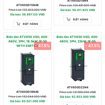
ATV650D18N4
ATV650D15N4E
Price List: 124.481.500 VNĐ
Price List: 123.403.500 VNĐ
Giá bán: 59.411.625 VNĐ
Giá bán: 58.897.125 VNĐ
ĐẶT HÀNG
ĐẶT HÀNG
Biến tần ATV650 VSD, 400-
Biến tần ATV650 VSD, 400-
480V, 3PH, 18.5kW, IP-55
480V, 3PH, 22kW, IP-55
- 47.5%
- 47.5%
WITH SWITCH
ATV650D22N4
ATV650D18N4E
Price List: 131.692.000 VNĐ
Price List: 132.044.000 VNĐ
Giá bán: 62.853.000 VNĐ
Giá bán: 63.021.000 VNĐ