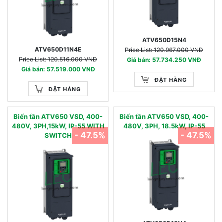
ATV650D15N4
ATV650D11N4E
Price List: 120.967.000 VNĐ
Price List: 120.516.000 VNĐ
Giá bán: 57.734.250 VNĐ
Giá bán: 57.519.000 VNĐ
ĐẶT HÀNG
ĐẶT HÀNG
Biến tần ATV650 VSD, 400-
Biến tần ATV650 VSD, 400-
480V, 3PH,15kW, IP-55 WITH
480V, 3PH, 18.5kW, IP-55
- 47.5%
- 47.5%
SWITCH