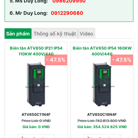
5.
Ms Duy Long:
0986209950
6.
Mr Duy Long:
0912290680
Sản phẩm
Thông số kỹ thuật
Video
Biến tần ATV650 IP21 IP54
Biến tần ATV650 IP54 160KW
110KW 400V/440
400V/440
- 47.5%
- 47.5%
ATV650C11N4F
ATV650C16N4F
Price List: 0 VNĐ
Price List: 742.813.500 VNĐ
Giá bán: 0 VNĐ
Giá bán: 354.524.625 VNĐ