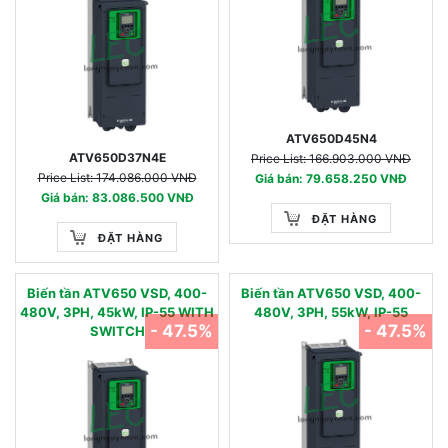
ATV650D45N4
ATV650D37N4E
Price List: 166.903.000 VNĐ
Price List: 174.086.000 VNĐ
Giá bán: 79.658.250 VNĐ
Giá bán: 83.086.500 VNĐ
ĐẶT HÀNG
ĐẶT HÀNG
Biến tần ATV650 VSD, 400-
Biến tần ATV650 VSD, 400-
480V, 3PH, 45kW, IP-55 WITH
480V, 3PH, 55kW, IP-55
- 47.5%
- 47.5%
SWITCH