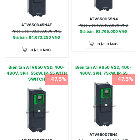
ATV650D55N4
ATV650D45N4E
Price List: 196.460.000 VNĐ
Price List: 198.363.000 VNĐ
Giá bán: 93.765.000 VNĐ
Giá bán: 94.673.250 VNĐ
ĐẶT HÀNG
ĐẶT HÀNG
Biến tần ATV650 VSD, 400-
Biến tần ATV650 VSD, 400-
480V, 3PH, 55kW, IP-55 WITH
480V, 3PH, 75kW, IP-55
- 47.5%
- 47.5%
SWITCH
ATV650D75N4