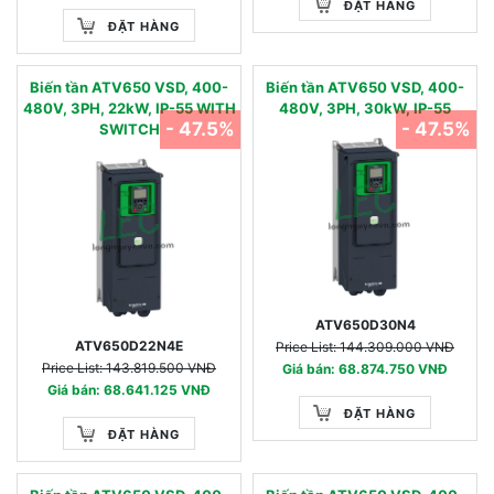
ĐẶT HÀNG
ĐẶT HÀNG
Biến tần ATV650 VSD, 400-
Biến tần ATV650 VSD, 400-
480V, 3PH, 22kW, IP-55 WITH
480V, 3PH, 30kW, IP-55
- 47.5%
- 47.5%
SWITCH
ATV650D30N4
ATV650D22N4E
Price List: 144.309.000 VNĐ
Price List: 143.819.500 VNĐ
Giá bán: 68.874.750 VNĐ
Giá bán: 68.641.125 VNĐ
ĐẶT HÀNG
ĐẶT HÀNG