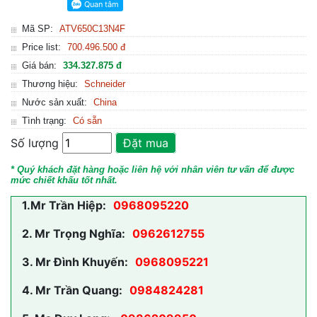
Mã SP:
ATV650C13N4F
Price list:
700.496.500 đ
Giá bán:
334.327.875 đ
Thương hiệu:
Schneider
Nước sản xuất:
China
Tình trạng:
Có sẵn
Số lượng
Đặt mua
* Quý khách đặt hàng hoặc liên hệ với nhân viên tư vấn để được
mức chiết khấu tốt nhất.
1.
Mr Trần Hiệp:
0968095220
2.
Mr Trọng Nghĩa:
0962612755
3.
Mr Đình Khuyến:
0968095221
4.
Mr Trần Quang:
0984824281