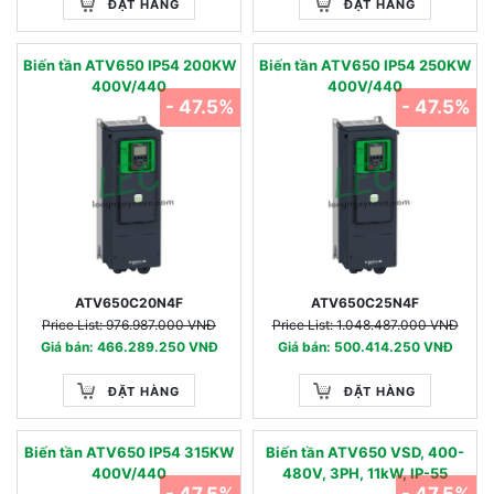
ĐẶT HÀNG
ĐẶT HÀNG
Biến tần ATV650 IP54 200KW
Biến tần ATV650 IP54 250KW
400V/440
400V/440
- 47.5%
- 47.5%
ATV650C20N4F
ATV650C25N4F
Price List: 976.987.000 VNĐ
Price List: 1.048.487.000 VNĐ
Giá bán: 466.289.250 VNĐ
Giá bán: 500.414.250 VNĐ
ĐẶT HÀNG
ĐẶT HÀNG
Biến tần ATV650 IP54 315KW
Biến tần ATV650 VSD, 400-
400V/440
480V, 3PH, 11kW, IP-55