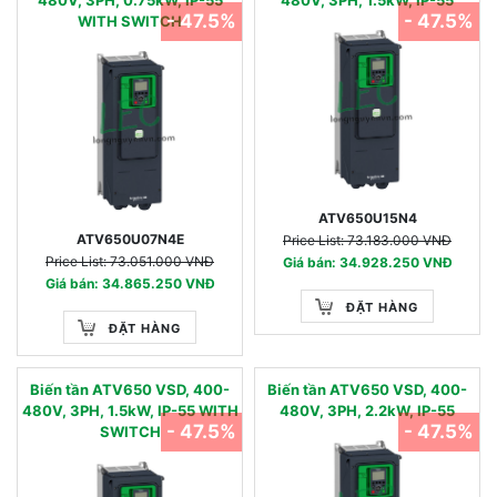
480V, 3PH, 0.75kW, IP-55
480V, 3PH, 1.5kW, IP-55
- 47.5%
- 47.5%
WITH SWITCH
ATV650U15N4
ATV650U07N4E
Price List: 73.183.000 VNĐ
Price List: 73.051.000 VNĐ
Giá bán: 34.928.250 VNĐ
Giá bán: 34.865.250 VNĐ
ĐẶT HÀNG
ĐẶT HÀNG
Biến tần ATV650 VSD, 400-
Biến tần ATV650 VSD, 400-
480V, 3PH, 1.5kW, IP-55 WITH
480V, 3PH, 2.2kW, IP-55
- 47.5%
- 47.5%
SWITCH