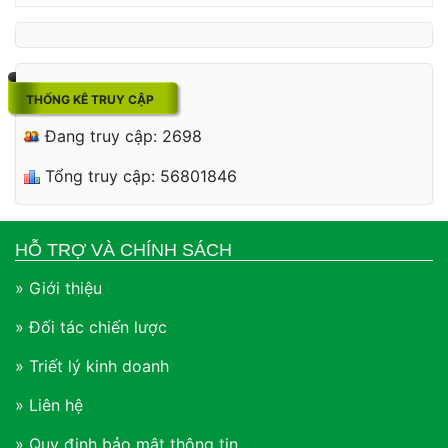
THỐNG KÊ TRUY CẬP
Đang truy cập: 2698
Tổng truy cập: 56801846
HỖ TRỢ VÀ CHÍNH SÁCH
» Giới thiệu
» Đối tác chiến lược
» Triết lý kinh doanh
» Liên hệ
» Quy định bảo mật thông tin