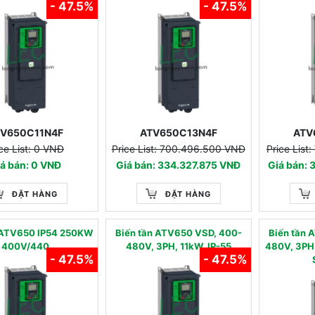
- 47.5%
- 47.5%
V650C11N4F
ATV650C13N4F
ATV
ce List: 0 VNĐ
Price List: 700.496.500 VNĐ
Price List
á bán: 0 VNĐ
Giá bán: 334.327.875 VNĐ
Giá bán:
ĐẶT HÀNG
ĐẶT HÀNG
 ATV650 IP54 250KW
Biến tần ATV650 VSD, 400-
Biến tần 
400V/440
480V, 3PH, 11kW, IP-55
480V, 3PH,
- 47.5%
- 47.5%