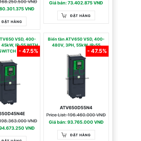
: 168.250.500 VNĐ
Giá bán: 73.402.875 VNĐ
 80.301.375 VNĐ
ĐẶT HÀNG
ĐẶT HÀNG
ATV650 VSD, 400-
Biến tần ATV650 VSD, 400-
 45kW, IP-55 WITH
480V, 3PH, 55kW, IP-55
- 47.5%
- 47.5%
SWITCH
ATV650D55N4
650D45N4E
Price List: 196.460.000 VNĐ
: 198.363.000 VNĐ
Giá bán: 93.765.000 VNĐ
 94.673.250 VNĐ
ĐẶT HÀNG
ĐẶT HÀNG