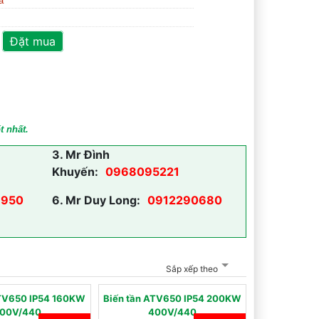
a
Đặt mua
t nhất.
3.
Mr Đình
Khuyến:
0968095221
950
6.
Mr Duy Long:
0912290680
Sắp xếp theo
ATV650 IP54 160KW
Biến tần ATV650 IP54 200KW
00V/440
400V/440