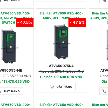
n ATV650 VSD, 400-
Biến tần ATV650 VSD, 400-
Biến tần 
H, 55kW, IP-55 WITH
480V, 3PH, 75kW, IP-55
480V, 3PH,
- 47.5%
- 47.5%
SWITCH
ATV650D75N4
V650D55N4E
ATV
Price List: 208.472.000 VNĐ
st: 233.557.500 VNĐ
Pric
Giá bán: 99.498.000 VNĐ
: 111.470.625 VNĐ
Giá
ĐẶT HÀNG
ĐẶT HÀNG
n ATV650 VSD, 400-
Biến tần ATV650 VSD, 400-
Biến tần 