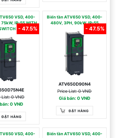
ATV650 VSD, 400-
Biến tần ATV650 VSD, 400-
 75kW, IP-55 WITH
480V, 3PH, 90kW, IP-55
- 47.5%
- 47.5%
SWITCH
ATV650D90N4
650D75N4E
Price List: 0 VNĐ
e List: 0 VNĐ
Giá bán: 0 VNĐ
 bán: 0 VNĐ
ĐẶT HÀNG
ĐẶT HÀNG
ATV650 VSD, 400-
Biến tần ATV650 VSD, 400-