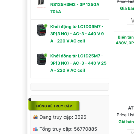
Price Li
NS125H3M2 - 3P 1250A
Giá bá
70kA
Khởi động từ LC1D09M7 -
3P(3 NO) - AC-3 - 440 V 9
Biến tầ
A - 220 V AC coil
480V, 3P
Khởi động từ LC1D25M7 -
3P(3 NO) - AC-3 - 440 V 25
A - 220 V AC coil
THỐNG KÊ TRUY CẬP
AT
Price Li
Đang truy cập: 3695
Giá bá
Tổng truy cập: 56770885