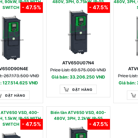
H, 90kW, IP-55 WITH
480V, 3PH, 0.75kW, IP-55
480V, 3PH, 
- 47.5%
- 47.5%
SWITCH
ATV650U07N4
V650D90N4E
ATV
Price List: 69.575.000 VNĐ
st: 267.173.500 VNĐ
Price Lis
Giá bán: 33.206.250 VNĐ
: 127.514.625 VNĐ
Giá bán:
ĐẶT HÀNG
ĐẶT HÀNG
n ATV650 VSD, 400-
Biến tần ATV650 VSD, 400-
H, 1.5kW, IP-55 WITH
480V, 3PH, 2.2kW, IP-55
- 47.5%
- 47.5%
SWITCH