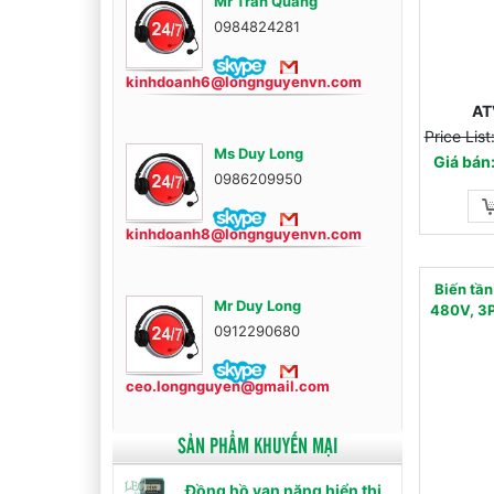
Mr Trần Quang
0984824281
kinhdoanh6@longnguyenvn.com
AT
Price Lis
Ms Duy Long
Giá bán
0986209950
kinhdoanh8@longnguyenvn.com
Biến tầ
Mr Duy Long
480V, 3P
0912290680
ceo.longnguyen@gmail.com
SẢN PHẨM KHUYẾN MẠI
Đồng hồ vạn năng hiển thị