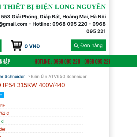
 THIẾT BỊ ĐIỆN LONG NGUYỄN
õ 553 Giải Phóng, Giáp Bát, Hoàng Mai, Hà Nội
@gmail.com - Hotline: 0968 095 220 - 0968
095 221
Đơn hàng
0 VNĐ
 NHẬP
HOTLINE : 0968 095 220 - 0968 095 221
ter Schneider
Biến tần ATV650 Schneider
0 IP54 315KW 400V/440
N4F
761 đ
 đ
der