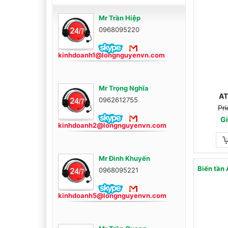
Mr Trần Hiệp
0968095220
kinhdoanh1@longnguyenvn.com
Mr Trọng Nghĩa
AT
0962612755
Pri
Gi
kinhdoanh2@longnguyenvn.com
Mr Đình Khuyến
Biến tần
0968095221
kinhdoanh5@longnguyenvn.com