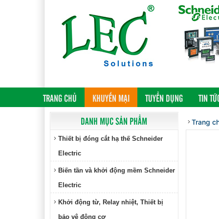
(CURRENT)
TRANG CHỦ
KHUYẾN MẠI
TUYỂN DỤNG
TIN TỨ
DANH MỤC SẢN PHẨM
Trang c
Thiết bị đóng cắt hạ thế Schneider
Electric
Biến tần và khởi động mềm Schneider
Electric
Khởi động từ, Relay nhiệt, Thiết bị
bảo vệ động cơ