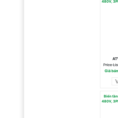
480V, 3P
AT
Price Li
Giá bán
Biến tầ
480V, 3P