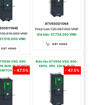
ATV650D15N4
650D11N4E
Price List: 120.967.000 VNĐ
: 120.516.000 VNĐ
Giá bán: 57.734.250 VNĐ
 57.519.000 VNĐ
ĐẶT HÀNG
ĐẶT HÀNG
ATV650 VSD, 400-
Biến tần ATV650 VSD, 400-
18.5kW, IP-55 WITH
480V, 3PH, 22kW, IP-55
- 47.5%
- 47.5%
SWITCH