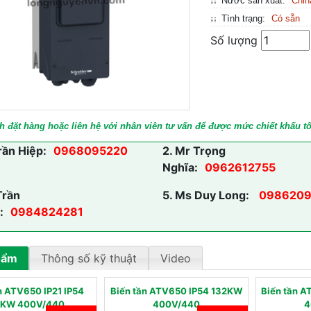
Nước sản xuất:
Chin
Tình trạng:
Có sẵn
Số lượng
h đặt hàng hoặc liên hệ với nhân viên tư vấn để được mức chiết khấu tố
rần Hiệp:
0968095220
2.
Mr Trọng
Nghĩa:
0962612755
Trần
5.
Ms Duy Long:
0986209
:
0984824281
hẩm
Thông số kỹ thuật
Video
n ATV650 IP21 IP54
Biến tần ATV650 IP54 132KW
Biến tần 
0KW 400V/440
400V/440
4