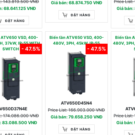
st: 143.819.500 VNĐ
Price List
Giá bán: 68.874.750 VNĐ
n: 68.641.125 VNĐ
Giá bán:
ĐẶT HÀNG
ĐẶT HÀNG
n ATV650 VSD, 400-
Biến tần ATV650 VSD, 400-
Biến tần 
H, 37kW, IP-55 WITH
480V, 3PH, 45kW, IP-55
480V, 3PH,
- 47.5%
- 47.5%
SWITCH
ATV650D45N4
V650D37N4E
ATV
Price List: 166.903.000 VNĐ
st: 174.086.000 VNĐ
Price List
Giá bán: 79.658.250 VNĐ
n: 83.086.500 VNĐ
Giá bán:
ĐẶT HÀNG
ĐẶT HÀNG