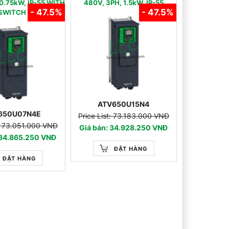
0.75kW, IP-55 WITH
480V, 3PH, 1.5kW, IP-55
- 47.5%
- 47.5%
SWITCH
ATV650U15N4
650U07N4E
Price List: 73.183.000 VNĐ
t: 73.051.000 VNĐ
Giá bán: 34.928.250 VNĐ
 34.865.250 VNĐ
ĐẶT HÀNG
ĐẶT HÀNG