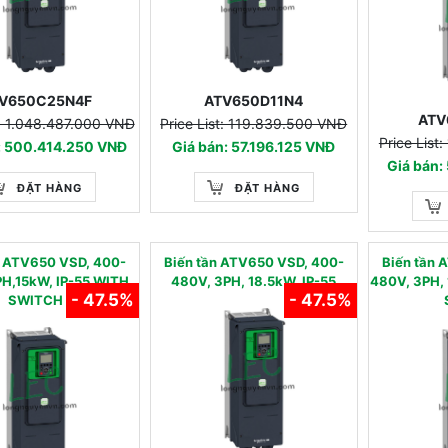
V650C25N4F
ATV650D11N4
ATV
t: 1.048.487.000 VNĐ
Price List: 119.839.500 VNĐ
Price List
: 500.414.250 VNĐ
Giá bán: 57.196.125 VNĐ
Giá bán:
ĐẶT HÀNG
ĐẶT HÀNG
n ATV650 VSD, 400-
Biến tần ATV650 VSD, 400-
Biến tần 
H,15kW, IP-55 WITH
480V, 3PH, 18.5kW, IP-55
480V, 3PH, 
- 47.5%
- 47.5%
SWITCH