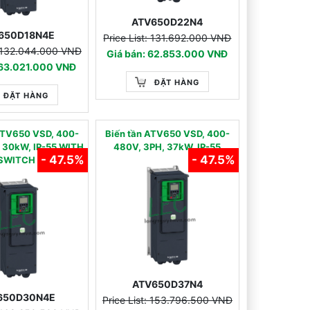
ATV650D22N4
650D18N4E
Price List: 131.692.000 VNĐ
: 132.044.000 VNĐ
Giá bán: 62.853.000 VNĐ
 63.021.000 VNĐ
ĐẶT HÀNG
ĐẶT HÀNG
ATV650 VSD, 400-
Biến tần ATV650 VSD, 400-
 30kW, IP-55 WITH
480V, 3PH, 37kW, IP-55
- 47.5%
- 47.5%
SWITCH
ATV650D37N4
650D30N4E
Price List: 153.796.500 VNĐ