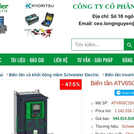
CÔNG TY CỔ PHẦN
Địa chỉ: Số 16 ng
Email: ceo.longnguyen
C
TÀI LIỆU - BÁO GIÁ
LIÊN HỆ
TƯ VẤN - GIẢI PHÁP
ĐĂNG
hủ
Biến tần và khởi động mềm Schneider Electric
Biến tần Inver
Biến tần ATV65
- 47.5%
Mã SP:
ATV650C31
Price list:
1.141.516.
Giá bán:
544.814.818
Thương hiệu:
Schnei