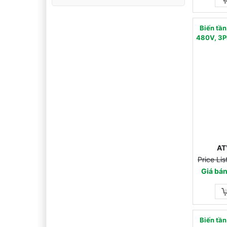
Biến tầ
480V, 3P
AT
Price Li
Giá bán
Biến tầ