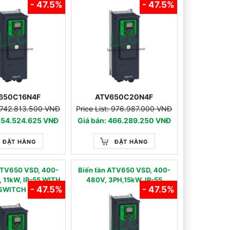
- 47.5%
- 47.5%
650C16N4F
ATV650C20N4F
: 742.813.500 VNĐ
Price List: 976.987.000 VNĐ
 354.524.625 VNĐ
Giá bán: 466.289.250 VNĐ
ĐẶT HÀNG
ĐẶT HÀNG
ATV650 VSD, 400-
Biến tần ATV650 VSD, 400-
 11kW, IP-55 WITH
480V, 3PH,15kW, IP-55
- 47.5%
- 47.5%
SWITCH