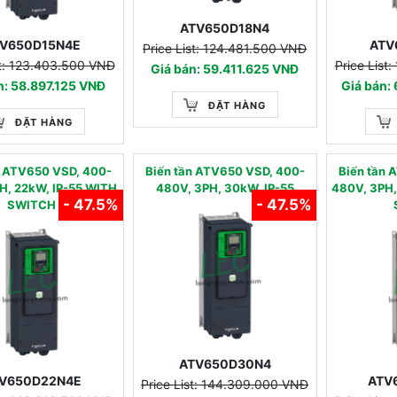
ATV650D18N4
V650D15N4E
ATV
Price List: 124.481.500 VNĐ
st: 123.403.500 VNĐ
Price List
Giá bán: 59.411.625 VNĐ
n: 58.897.125 VNĐ
Giá bán:
ĐẶT HÀNG
ĐẶT HÀNG
n ATV650 VSD, 400-
Biến tần ATV650 VSD, 400-
Biến tần 
H, 22kW, IP-55 WITH
480V, 3PH, 30kW, IP-55
480V, 3PH,
- 47.5%
- 47.5%
SWITCH
ATV650D30N4
V650D22N4E
ATV
Price List: 144.309.000 VNĐ