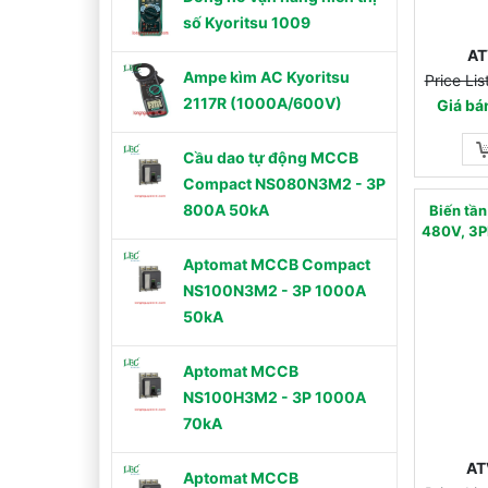
số Kyoritsu 1009
AT
Ampe kìm AC Kyoritsu
Price Li
2117R (1000A/600V)
Giá bá
Cầu dao tự động MCCB
Compact NS080N3M2 - 3P
800A 50kA
Biến tầ
480V, 3P
Aptomat MCCB Compact
NS100N3M2 - 3P 1000A
50kA
Aptomat MCCB
NS100H3M2 - 3P 1000A
70kA
AT
Aptomat MCCB