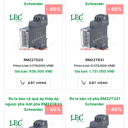
Schneider
Schneider
- 40%
- 40%
RM22TG20
RM22TR31
Price List: 1.716.000 VNĐ
Price List: 3.173.500 VNĐ
Giá bán: 936.000 VNĐ
Giá bán: 1.731.000 VNĐ
ĐẶT HÀNG
ĐẶT HÀNG
Rơ le bảo vệ quá áp thấp áp
Rơ le bảo vệ pha RM22TU21
ngược pha mất pha RM22TR33
Schneider
- 40%
- 40%
Schneider