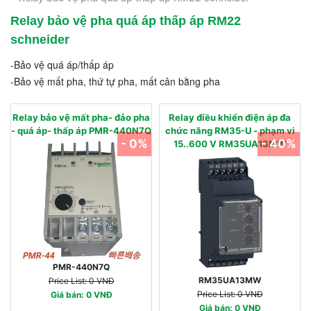
Relay bảo vệ pha quá áp thấp áp RM22
schneider
-Bảo vệ quá áp/thấp áp
-Bảo vệ mất pha, thứ tự pha, mất cân bằng pha
Relay bảo vệ mất pha- đảo pha
Relay điều khiển điện áp đa
- quá áp- thấp áp PMR-440N7Q
chức năng RM35-U - phạm vi
- 0%
- 40%
15..600 V RM35UA13MW
PMR-440N7Q
RM35UA13MW
Price List: 0 VNĐ
Price List: 0 VNĐ
Giá bán: 0 VNĐ
Giá bán: 0 VNĐ