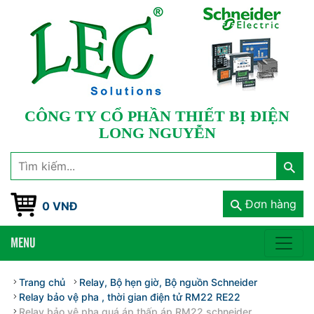
CÔNG TY CỔ PHẦN THIẾT BỊ ĐIỆN
LONG NGUYỄN
Đơn hàng
0 VNĐ
MENU
Trang chủ
Relay, Bộ hẹn giờ, Bộ nguồn Schneider
Relay bảo vệ pha , thời gian điện tử RM22 RE22
Relay bảo vệ pha quá áp thấp áp RM22 schneider