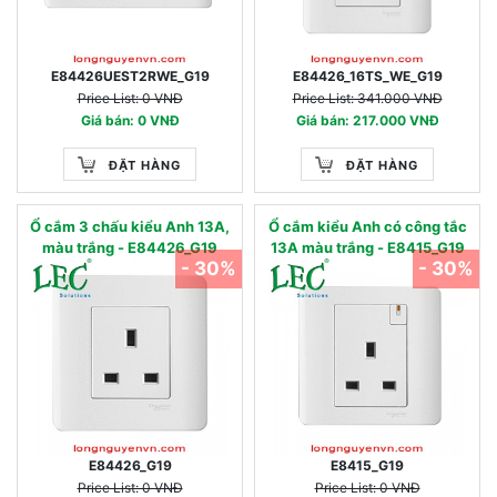
E84426UEST2RWE_G19
E84426_16TS_WE_G19
Price List: 0 VNĐ
Price List: 341.000 VNĐ
Giá bán: 0 VNĐ
Giá bán: 217.000 VNĐ
ĐẶT HÀNG
ĐẶT HÀNG
Ổ cắm 3 chấu kiểu Anh 13A,
Ổ cắm kiểu Anh có công tắc
màu trắng - E84426_G19
13A màu trắng - E8415_G19
- 30%
- 30%
E84426_G19
E8415_G19
Price List: 0 VNĐ
Price List: 0 VNĐ