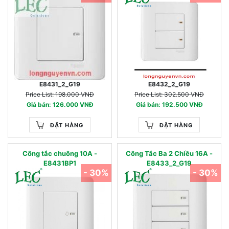
E8431_2_G19
E8432_2_G19
Price List: 198.000 VNĐ
Price List: 302.500 VNĐ
Giá bán: 126.000 VNĐ
Giá bán: 192.500 VNĐ
ĐẶT HÀNG
ĐẶT HÀNG
Công tắc chuông 10A -
Công Tắc Ba 2 Chiều 16A -
E8431BP1
E8433_2_G19
- 30%
- 30%