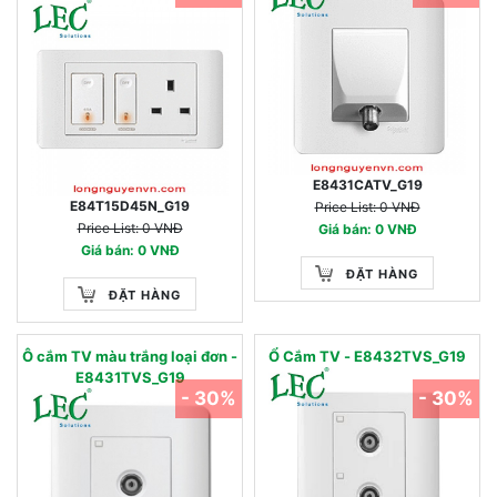
E8431CATV_G19
E84T15D45N_G19
Price List: 0 VNĐ
Price List: 0 VNĐ
Giá bán: 0 VNĐ
Giá bán: 0 VNĐ
ĐẶT HÀNG
ĐẶT HÀNG
Ô cắm TV màu trắng loại đơn -
Ổ Cắm TV - E8432TVS_G19
E8431TVS_G19
- 30%
- 30%