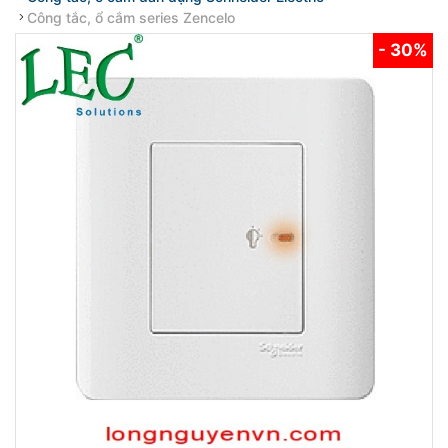
Công tắc, ổ cắm series Zencelo
- 30%