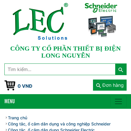
CÔNG TY CỔ PHẦN THIẾT BỊ ĐIỆN
LONG NGUYỄN
Đơn hàng
0 VNĐ
MENU
Trang chủ
Công tắc, ổ cắm dân dụng và công nghiệp Schneider
Công tắc, ổ cắm dân dụng Schneider Electric