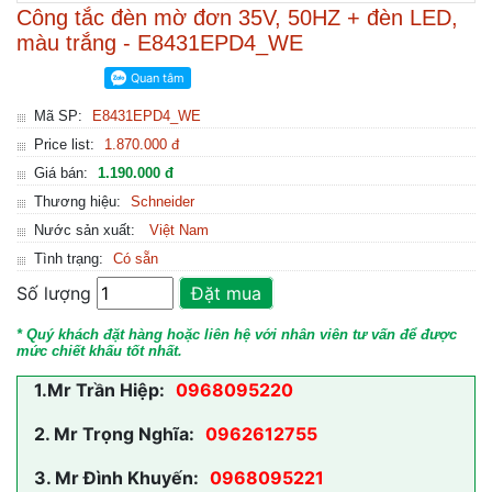
Công tắc đèn mờ đơn 35V, 50HZ + đèn LED,
màu trắng - E8431EPD4_WE
Mã SP:
E8431EPD4_WE
Price list:
1.870.000 đ
Giá bán:
1.190.000 đ
Thương hiệu:
Schneider
Nước sản xuất:
Việt Nam
Tình trạng:
Có sẵn
Số lượng
Đặt mua
* Quý khách đặt hàng hoặc liên hệ với nhân viên tư vấn để được
mức chiết khấu tốt nhất.
1.
Mr Trần Hiệp:
0968095220
2.
Mr Trọng Nghĩa:
0962612755
3.
Mr Đình Khuyến:
0968095221