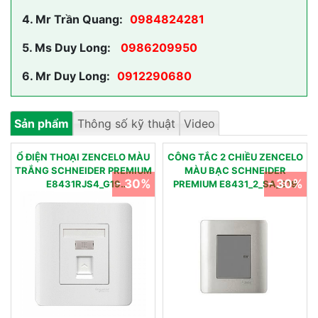
4.
Mr Trần Quang:
0984824281
5.
Ms Duy Long:
0986209950
6.
Mr Duy Long:
0912290680
Sản phẩm
Thông số kỹ thuật
Video
Ổ ĐIỆN THOẠI ZENCELO MÀU
CÔNG TẮC 2 CHIỀU ZENCELO
TRẮNG SCHNEIDER PREMIUM
MÀU BẠC SCHNEIDER
- 30%
- 30%
E8431RJS4_G19
PREMIUM E8431_2_SA_G19
E8431RJS4_G19