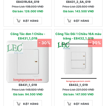
E8431RJS4_G19
E8431_2_SA_G19
Price List: 198.000 VNĐ
Price List: 225.500 VNĐ
Giá bán: 126.000 VNĐ
Giá bán: 143.500 VNĐ
ĐẶT HÀNG
ĐẶT HÀNG
Công Tắc đơn 1 Chiều -
Công Tắc Đôi 1 Chiều 16A màu
E8431_1_G19
trắng - E8432_1_G19
- 30%
- 30%
E8431_1_G19
E8432_1_G19
Price List: 148.500 VNĐ
Price List: 231.000 VNĐ
Giá bán: 94.500 VNĐ
Giá bán: 147.000 VNĐ
ĐẶT HÀNG
ĐẶT HÀNG