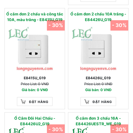
Ổ cắm đơn 2 chấu và công tắc
Ổ cắm đơn 2 chấu 10A trắng -
10A, màu trắng - E8415U_G19
E84426U_G19
- 30%
- 30%
E8415U_G19
E84426U_G19
Price List: 0 VNĐ
Price List: 0 VNĐ
Giá bán: 0 VNĐ
Giá bán: 0 VNĐ
ĐẶT HÀNG
ĐẶT HÀNG
Ổ Cắm Đôi Hai Chấu -
Ổ cắm đơn 3 chấu 16A -
E84426U2_G19
E84426UESTR_WE_G19
- 30%
- 30%