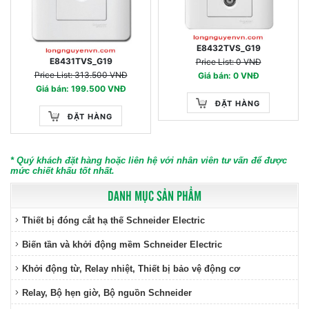
E8432TVS_G19
E8431TVS_G19
Price List: 0 VNĐ
Price List: 313.500 VNĐ
Giá bán: 0 VNĐ
Giá bán: 199.500 VNĐ
ĐẶT HÀNG
ĐẶT HÀNG
* Quý khách đặt hàng hoặc liên hệ với nhân viên tư vấn để được
mức chiết khấu tốt nhất.
DANH MỤC SẢN PHẨM
Thiết bị đóng cắt hạ thế Schneider Electric
Biến tần và khởi động mềm Schneider Electric
Khởi động từ, Relay nhiệt, Thiết bị bảo vệ động cơ
Relay, Bộ hẹn giờ, Bộ nguồn Schneider