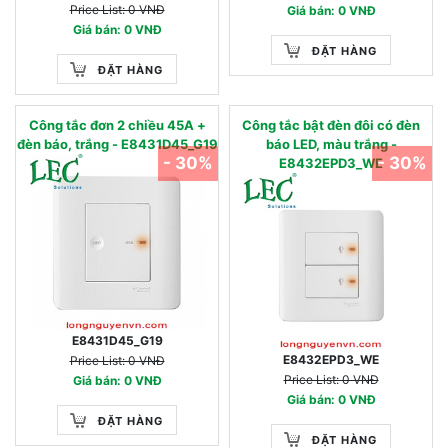
Price List: 0 VNĐ
Giá bán: 0 VNĐ
Giá bán: 0 VNĐ
ĐẶT HÀNG
ĐẶT HÀNG
Công tắc đơn 2 chiều 45A +
Công tắc bật đèn đôi có đèn
đèn báo, trắng - E8431D45_G19
báo LED, màu trắng -
- 30%
- 30%
E8432EPD3_WE
E8431D45_G19
E8432EPD3_WE
Price List: 0 VNĐ
Price List: 0 VNĐ
Giá bán: 0 VNĐ
Giá bán: 0 VNĐ
ĐẶT HÀNG
ĐẶT HÀNG