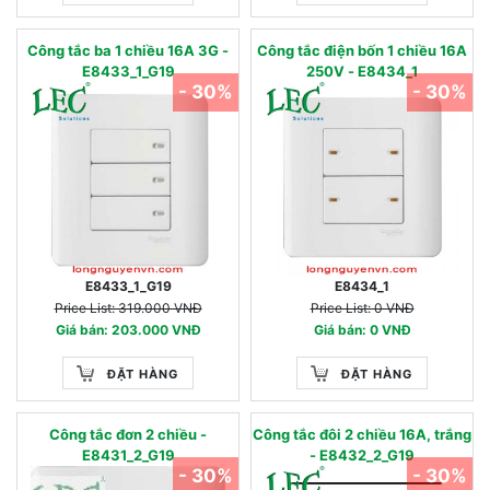
Công tắc ba 1 chiều 16A 3G -
Công tắc điện bốn 1 chiều 16A
E8433_1_G19
250V - E8434_1
- 30%
- 30%
E8433_1_G19
E8434_1
Price List: 319.000 VNĐ
Price List: 0 VNĐ
Giá bán: 203.000 VNĐ
Giá bán: 0 VNĐ
ĐẶT HÀNG
ĐẶT HÀNG
Công tắc đơn 2 chiều -
Công tắc đôi 2 chiều 16A, trắng
E8431_2_G19
- E8432_2_G19
- 30%
- 30%