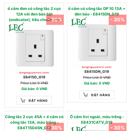
ổ cắm đơn có công tắc 2 cực
ổ cắm có công tắc DP 1G 13A +
12A với đen báo bật
đèn báo - E8415DN_G19
- 30%
- 30%
(ondicator), tiêu chuẩn anh
quốc - E8415D_G19
E8415DN_G19
E8415D_G19
Price List: 0 VNĐ
Price List: 0 VNĐ
Giá bán: 0 VNĐ
Giá bán: 0 VNĐ
ĐẶT HÀNG
ĐẶT HÀNG
Công tắc 2 cực 45A + ổ cắm có
Ổ cắm tivi ngoài, màu trắng -
công tắc 13A, màu trắng -
E8431CATV_G19
- 30%
- 30%
E84T15D45N_G19