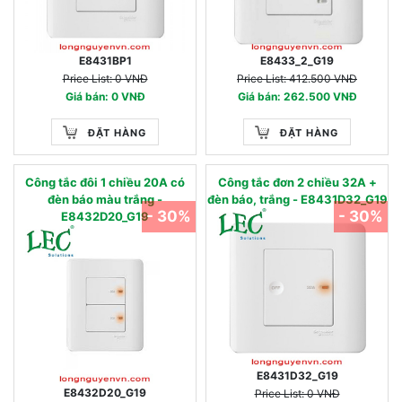
E8431BP1
E8433_2_G19
Price List: 0 VNĐ
Price List: 412.500 VNĐ
Giá bán: 0 VNĐ
Giá bán: 262.500 VNĐ
ĐẶT HÀNG
ĐẶT HÀNG
Công tắc đôi 1 chiều 20A có
Công tắc đơn 2 chiều 32A +
đèn báo màu trắng -
đèn báo, trắng - E8431D32_G19
- 30%
- 30%
E8432D20_G19
E8431D32_G19
E8432D20_G19
Price List: 0 VNĐ