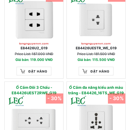
E84426U2_G19
E84426UESTR_WE_G19
Price List: 187.000 VNĐ
Price List: 181.500 VNĐ
Giá bán: 119.000 VNĐ
Giá bán: 115.500 VNĐ
ĐẶT HÀNG
ĐẶT HÀNG
Ổ Cắm Đôi 3 Chấu -
Ổ Cắm đa năng kiểu anh màu
E84426UEST2RWE_G19
trắng - E84426_16TS_WE_G19
- 30%
- 30%