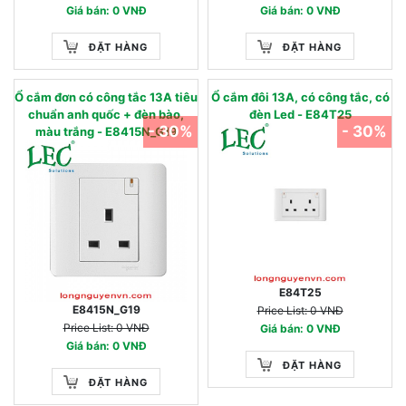
Giá bán: 0 VNĐ
Giá bán: 0 VNĐ
ĐẶT HÀNG
ĐẶT HÀNG
Ổ cắm đơn có công tắc 13A tiêu
Ổ cắm đôi 13A, có công tắc, có
chuẩn anh quốc + đèn bào,
đèn Led - E84T25
- 30%
- 30%
màu trắng - E8415N_G19
E84T25
E8415N_G19
Price List: 0 VNĐ
Price List: 0 VNĐ
Giá bán: 0 VNĐ
Giá bán: 0 VNĐ
ĐẶT HÀNG
ĐẶT HÀNG