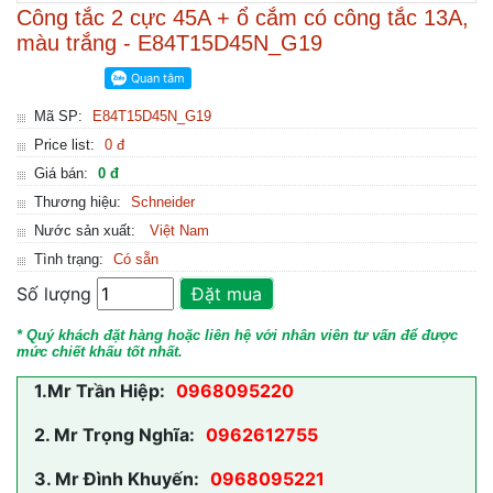
Công tắc 2 cực 45A + ổ cắm có công tắc 13A,
màu trắng - E84T15D45N_G19
Mã SP:
E84T15D45N_G19
Price list:
0 đ
Giá bán:
0 đ
Thương hiệu:
Schneider
Nước sản xuất:
Việt Nam
Tình trạng:
Có sẵn
Số lượng
Đặt mua
* Quý khách đặt hàng hoặc liên hệ với nhân viên tư vấn để được
mức chiết khấu tốt nhất.
1.
Mr Trần Hiệp:
0968095220
2.
Mr Trọng Nghĩa:
0962612755
3.
Mr Đình Khuyến:
0968095221