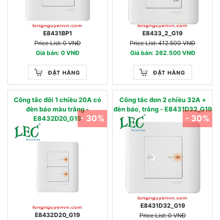
E8431BP1
E8433_2_G19
Price List: 0 VNĐ
Price List: 412.500 VNĐ
Giá bán: 0 VNĐ
Giá bán: 262.500 VNĐ
ĐẶT HÀNG
ĐẶT HÀNG
Công tắc đôi 1 chiều 20A có
Công tắc đơn 2 chiều 32A +
đèn báo màu trắng -
đèn báo, trắng - E8431D32_G19
- 30%
- 30%
E8432D20_G19
E8431D32_G19
E8432D20_G19
Price List: 0 VNĐ