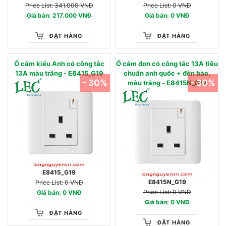
Price List: 341.000 VNĐ
Price List: 0 VNĐ
Giá bán: 217.000 VNĐ
Giá bán: 0 VNĐ
ĐẶT HÀNG
ĐẶT HÀNG
Ổ cắm kiểu Anh có công tắc
Ổ cắm đơn có công tắc 13A tiêu
13A màu trắng - E8415_G19
chuẩn anh quốc + đèn bào,
- 30%
- 30%
màu trắng - E8415N_G19
E8415_G19
E8415N_G19
Price List: 0 VNĐ
Price List: 0 VNĐ
Giá bán: 0 VNĐ
Giá bán: 0 VNĐ
ĐẶT HÀNG
ĐẶT HÀNG