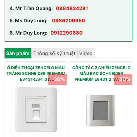
4.
Mr Trần Quang:
0984824281
5.
Ms Duy Long:
0986209950
6.
Mr Duy Long:
0912290680
Sản phẩm
Thông số kỹ thuật
Video
Ổ ĐIỆN THOẠI ZENCELO MÀU
CÔNG TẮC 2 CHIỀU ZENCELO
TRẮNG SCHNEIDER PREMIUM
MÀU BẠC SCHNEIDER
- 30%
- 30%
E8431RJS4_G19
PREMIUM E8431_2_SA_G19
E8431RJS4_G19