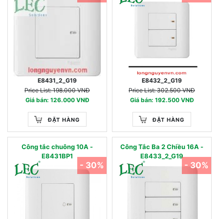
E8431_2_G19
E8432_2_G19
Price List: 198.000 VNĐ
Price List: 302.500 VNĐ
Giá bán: 126.000 VNĐ
Giá bán: 192.500 VNĐ
ĐẶT HÀNG
ĐẶT HÀNG
Công tắc chuông 10A -
Công Tắc Ba 2 Chiều 16A -
E8431BP1
E8433_2_G19
- 30%
- 30%