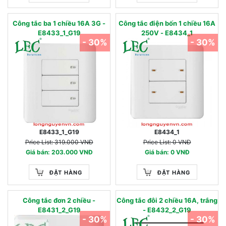
Công tắc ba 1 chiều 16A 3G -
Công tắc điện bốn 1 chiều 16A
E8433_1_G19
250V - E8434_1
- 30%
- 30%
E8433_1_G19
E8434_1
Price List: 319.000 VNĐ
Price List: 0 VNĐ
Giá bán: 203.000 VNĐ
Giá bán: 0 VNĐ
ĐẶT HÀNG
ĐẶT HÀNG
Công tắc đơn 2 chiều -
Công tắc đôi 2 chiều 16A, trắng
E8431_2_G19
- E8432_2_G19
- 30%
- 30%