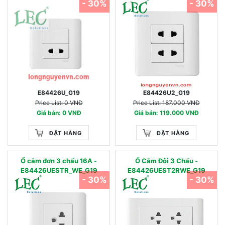
- 30%
- 30%
E84426U_G19
E84426U2_G19
Price List: 0 VNĐ
Price List: 187.000 VNĐ
Giá bán: 0 VNĐ
Giá bán: 119.000 VNĐ
ĐẶT HÀNG
ĐẶT HÀNG
Ổ cắm đơn 3 chấu 16A -
Ổ Cắm Đôi 3 Chấu -
E84426UESTR_WE_G19
E84426UEST2RWE_G19
- 30%
- 30%