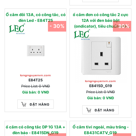
Ổ cắm đôi 13A, có công tắc, có
ổ cắm đơn có công tắc 2 cực
đèn Led - E84T25
12A với đen báo bật
- 30%
- 30%
(ondicator), tiêu chuẩn anh
quốc - E8415D_G19
E84T25
E8415D_G19
Price List: 0 VNĐ
Price List: 0 VNĐ
Giá bán: 0 VNĐ
Giá bán: 0 VNĐ
ĐẶT HÀNG
ĐẶT HÀNG
ổ cắm có công tắc DP 1G 13A +
Ổ cắm tivi ngoài, màu trắng -
đèn báo - E8415DN_G19
E8431CATV_G19