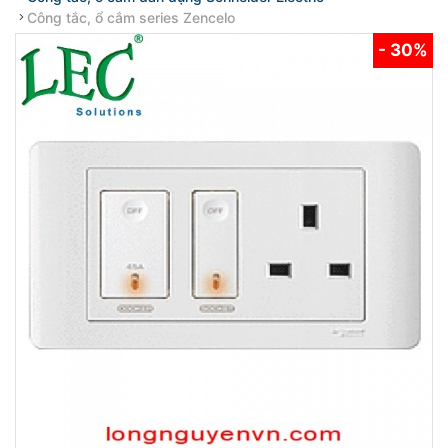
Công tắc, ổ cắm series Zencelo
- 30%