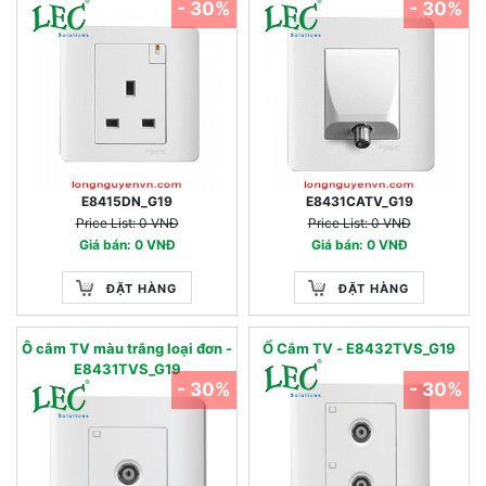
- 30%
- 30%
E8415DN_G19
E8431CATV_G19
Price List: 0 VNĐ
Price List: 0 VNĐ
Giá bán: 0 VNĐ
Giá bán: 0 VNĐ
ĐẶT HÀNG
ĐẶT HÀNG
Ô cắm TV màu trắng loại đơn -
Ổ Cắm TV - E8432TVS_G19
E8431TVS_G19
- 30%
- 30%