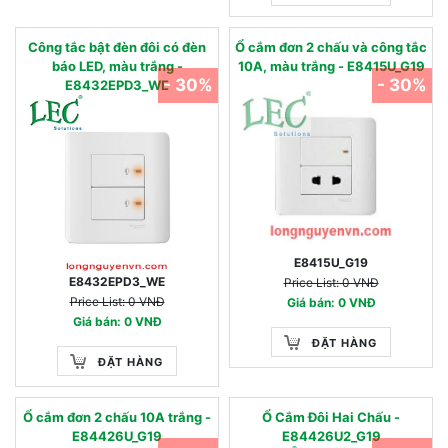
Công tắc bật đèn đôi có đèn
Ổ cắm đơn 2 chấu và công tắc
báo LED, màu trắng -
10A, màu trắng - E8415U_G19
- 30%
- 30%
E8432EPD3_WE
E8415U_G19
E8432EPD3_WE
Price List: 0 VNĐ
Price List: 0 VNĐ
Giá bán: 0 VNĐ
Giá bán: 0 VNĐ
ĐẶT HÀNG
ĐẶT HÀNG
Ổ cắm đơn 2 chấu 10A trắng -
Ổ Cắm Đôi Hai Chấu -
E84426U_G19
E84426U2_G19