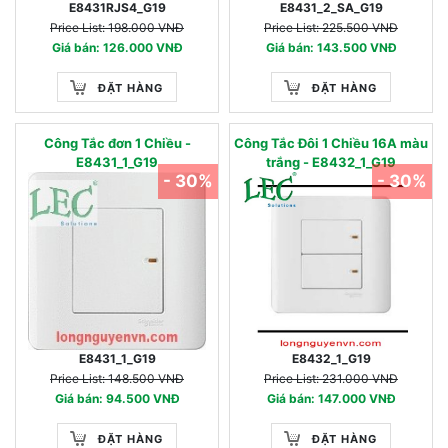
E8431RJS4_G19
E8431_2_SA_G19
Price List: 198.000 VNĐ
Price List: 225.500 VNĐ
Giá bán: 126.000 VNĐ
Giá bán: 143.500 VNĐ
ĐẶT HÀNG
ĐẶT HÀNG
Công Tắc đơn 1 Chiều -
Công Tắc Đôi 1 Chiều 16A màu
E8431_1_G19
trắng - E8432_1_G19
- 30%
- 30%
E8431_1_G19
E8432_1_G19
Price List: 148.500 VNĐ
Price List: 231.000 VNĐ
Giá bán: 94.500 VNĐ
Giá bán: 147.000 VNĐ
ĐẶT HÀNG
ĐẶT HÀNG