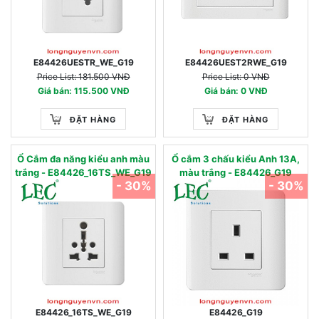
E84426UESTR_WE_G19
E84426UEST2RWE_G19
Price List: 181.500 VNĐ
Price List: 0 VNĐ
Giá bán: 115.500 VNĐ
Giá bán: 0 VNĐ
ĐẶT HÀNG
ĐẶT HÀNG
Ổ Cắm đa năng kiểu anh màu
Ổ cắm 3 chấu kiểu Anh 13A,
trắng - E84426_16TS_WE_G19
màu trắng - E84426_G19
- 30%
- 30%
E84426_16TS_WE_G19
E84426_G19