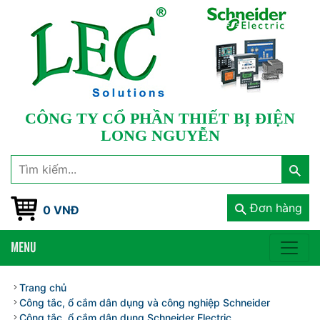
CÔNG TY CỔ PHẦN THIẾT BỊ ĐIỆN
LONG NGUYỄN
Đơn hàng
0 VNĐ
MENU
Trang chủ
Công tắc, ổ cắm dân dụng và công nghiệp Schneider
Công tắc, ổ cắm dân dụng Schneider Electric