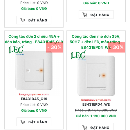
Price List: 0 VNĐ
Giá bán: 0 VNĐ
Giá bán: 0 VNĐ
ĐẶT HÀNG
ĐẶT HÀNG
Công tắc đơn 2 chiều 45A +
Công tắc đèn mờ đơn 35V,
đèn báo, trắng - E8431D45_G19
50HZ + đèn LED, màu trắng -
- 30%
- 30%
E8431EPD4_WE
E8431D45_G19
E8431EPD4_WE
Price List: 0 VNĐ
Price List: 1.870.000 VNĐ
Giá bán: 0 VNĐ
Giá bán: 1.190.000 VNĐ
ĐẶT HÀNG
ĐẶT HÀNG