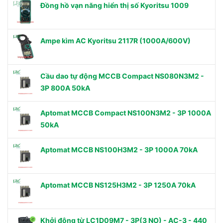
Đồng hồ vạn năng hiển thị số Kyoritsu 1009
Ampe kìm AC Kyoritsu 2117R (1000A/600V)
Cầu dao tự động MCCB Compact NS080N3M2 -
3P 800A 50kA
Aptomat MCCB Compact NS100N3M2 - 3P 1000A
50kA
Aptomat MCCB NS100H3M2 - 3P 1000A 70kA
Aptomat MCCB NS125H3M2 - 3P 1250A 70kA
Khởi động từ LC1D09M7 - 3P(3 NO) - AC-3 - 440