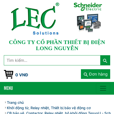
CÔNG TY CỔ PHẦN THIẾT BỊ ĐIỆN
LONG NGUYỄN
Đơn hàng
0 VNĐ
MENU
Trang chủ
Khởi động từ, Relay nhiệt, Thiết bị bảo vệ động cơ
CB bảo vệ, Contactor, Relay nhiệt, bộ khởi động TesysU - Schnei