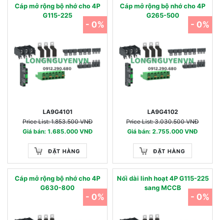
Cáp mở rộng bộ nhớ cho 4P
Cáp mở rộng bộ nhớ cho 4P
G115-225
G265-500
- 0%
- 0%
LA9G4101
LA9G4102
Price List: 1.853.500 VNĐ
Price List: 3.030.500 VNĐ
Giá bán: 1.685.000 VNĐ
Giá bán: 2.755.000 VNĐ
ĐẶT HÀNG
ĐẶT HÀNG
Cáp mở rộng bộ nhớ cho 4P
Nối dài linh hoạt 4P G115-225
G630-800
sang MCCB
- 0%
- 0%