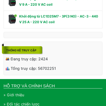
V 9 A - 220 V AC coil
Khởi động từ LC1D25M7 - 3P(3 NO) - AC-3 - 440
V 25 A - 220 V AC coil
THỐNG KÊ TRUY CẬP
Đang truy cập: 2424
Tổng truy cập: 56702251
HỖ TRỢ VÀ CHÍNH SÁCH
» Giới thiệu
» Đối tác chiến lược