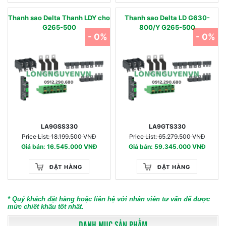
Thanh sao Delta Thanh LDY cho
Thanh sao Delta LD G630-
G265-500
800/Y G265-500
- 0%
- 0%
LA9GSS330
LA9GTS330
Price List: 18.199.500 VNĐ
Price List: 65.279.500 VNĐ
Giá bán: 16.545.000 VNĐ
Giá bán: 59.345.000 VNĐ
ĐẶT HÀNG
ĐẶT HÀNG
* Quý khách đặt hàng hoặc liên hệ với nhân viên tư vấn để được
mức chiết khấu tốt nhất.
DANH MỤC SẢN PHẨM