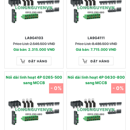
LA9G4103
LA9G4111
Price List: 2.546.500 VNĐ
Price List: 8.486.500 VNĐ
Giá bán: 2.315.000 VNĐ
Giá bán: 7.715.000 VNĐ
ĐẶT HÀNG
ĐẶT HÀNG
Nối dài linh hoạt 4P G265-500
Nối dài linh hoạt 4P G630-800
sang MCCB
sang MCCB
- 0%
- 0%