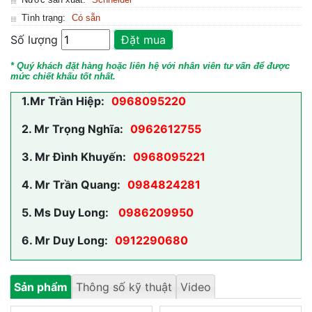
Tình trạng:
Có sẵn
Số lượng
Đặt mua
* Quý khách đặt hàng hoặc liên hệ với nhân viên tư vấn để được
mức chiết khấu tốt nhất.
1.
Mr Trần Hiệp:
0968095220
2.
Mr Trọng Nghĩa:
0962612755
3.
Mr Đình Khuyến:
0968095221
4.
Mr Trần Quang:
0984824281
5.
Ms Duy Long:
0986209950
6.
Mr Duy Long:
0912290680
Sản phẩm
Thông số kỹ thuật
Video