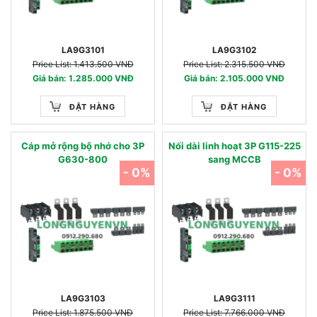
LA9G3101
LA9G3102
Price List: 1.413.500 VNĐ
Price List: 2.315.500 VNĐ
Giá bán: 1.285.000 VNĐ
Giá bán: 2.105.000 VNĐ
ĐẶT HÀNG
ĐẶT HÀNG
Cáp mở rộng bộ nhớ cho 3P
Nối dài linh hoạt 3P G115-225
G630-800
sang MCCB
- 0%
- 0%
LA9G3103
LA9G3111
Price List: 1.875.500 VNĐ
Price List: 7.766.000 VNĐ