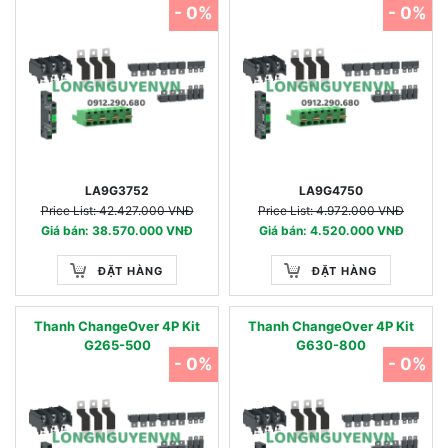
- 0%
- 0%
LA9G3752
LA9G4750
Price List: 42.427.000 VNĐ
Price List: 4.972.000 VNĐ
Giá bán: 38.570.000 VNĐ
Giá bán: 4.520.000 VNĐ
ĐẶT HÀNG
ĐẶT HÀNG
Thanh ChangeOver 4P Kit
Thanh ChangeOver 4P Kit
G265-500
G630-800
- 0%
- 0%