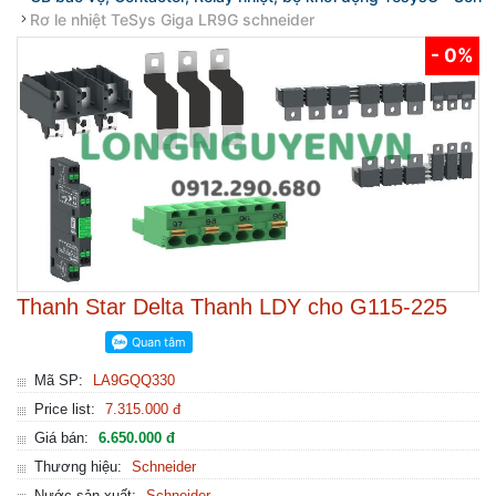
Rơ le nhiệt TeSys Giga LR9G schneider
- 0%
Thanh Star Delta Thanh LDY cho G115-225
Mã SP:
LA9GQQ330
Price list:
7.315.000 đ
Giá bán:
6.650.000 đ
Thương hiệu:
Schneider
Nước sản xuất:
Schneider