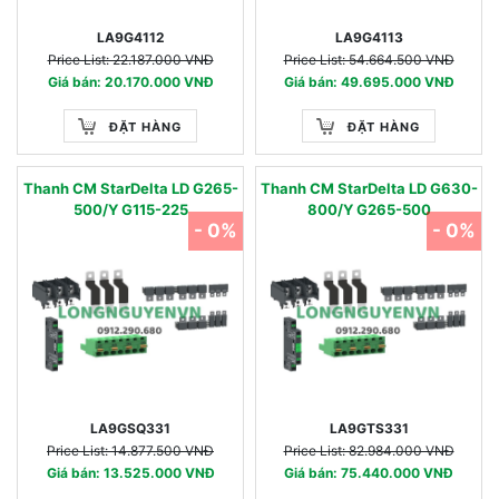
LA9G4112
LA9G4113
Price List: 22.187.000 VNĐ
Price List: 54.664.500 VNĐ
Giá bán: 20.170.000 VNĐ
Giá bán: 49.695.000 VNĐ
ĐẶT HÀNG
ĐẶT HÀNG
Thanh CM StarDelta LD G265-
Thanh CM StarDelta LD G630-
500/Y G115-225
800/Y G265-500
- 0%
- 0%
LA9GSQ331
LA9GTS331
Price List: 14.877.500 VNĐ
Price List: 82.984.000 VNĐ
Giá bán: 13.525.000 VNĐ
Giá bán: 75.440.000 VNĐ