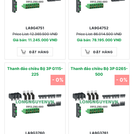
LA9G4751
LA9G4752
Price List: 12.369.500 VNĐ
Price List: 86.014.500 VNĐ
Giá bán: 11.245.000 VNĐ
Giá bán: 78.195.000 VNĐ
ĐẶT HÀNG
ĐẶT HÀNG
Thanh đảo chiều Bộ 3P G115-
Thanh đảo chiều Bộ 3P G265-
225
500
- 0%
- 0%
LA9G3760
LA9G3761