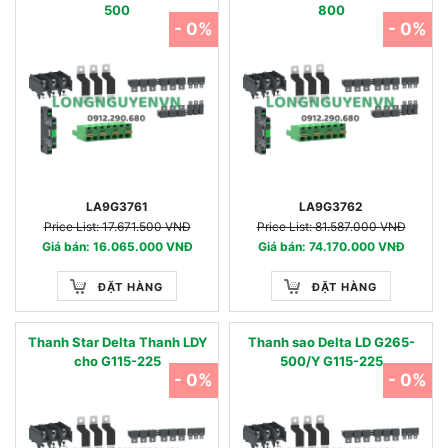
500
800
- 0%
- 0%
LA9G3761
LA9G3762
Price List: 17.671.500 VNĐ
Price List: 81.587.000 VNĐ
Giá bán: 16.065.000 VNĐ
Giá bán: 74.170.000 VNĐ
ĐẶT HÀNG
ĐẶT HÀNG
Thanh Star Delta Thanh LDY
Thanh sao Delta LD G265-
cho G115-225
500/Y G115-225
- 0%
- 0%