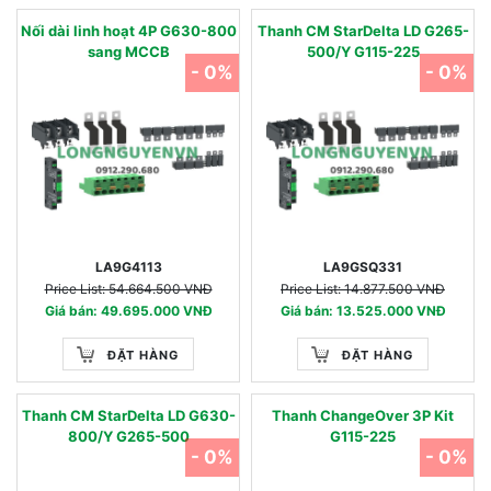
Nối dài linh hoạt 4P G630-800
Thanh CM StarDelta LD G265-
sang MCCB
500/Y G115-225
- 0%
- 0%
LA9G4113
LA9GSQ331
Price List: 54.664.500 VNĐ
Price List: 14.877.500 VNĐ
Giá bán: 49.695.000 VNĐ
Giá bán: 13.525.000 VNĐ
ĐẶT HÀNG
ĐẶT HÀNG
Thanh CM StarDelta LD G630-
Thanh ChangeOver 3P Kit
800/Y G265-500
G115-225
- 0%
- 0%