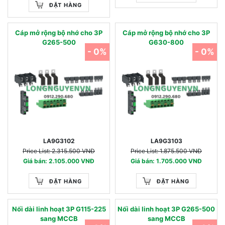
ĐẶT HÀNG
Cáp mở rộng bộ nhớ cho 3P
Cáp mở rộng bộ nhớ cho 3P
G265-500
G630-800
- 0%
- 0%
LA9G3102
LA9G3103
Price List: 2.315.500 VNĐ
Price List: 1.875.500 VNĐ
Giá bán: 2.105.000 VNĐ
Giá bán: 1.705.000 VNĐ
ĐẶT HÀNG
ĐẶT HÀNG
Nối dài linh hoạt 3P G115-225
Nối dài linh hoạt 3P G265-500
sang MCCB
sang MCCB