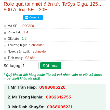
Rơle quá tải nhiệt điện tử, TeSys Giga, 125…
500 A, loại 5E…30E,
Mã SP:
LR9G500
Price list:
1 đ
Giá bán:
1 đ
Thương hiệu:
Schneider
Nước sản xuất:
Schneider
Tình trạng:
Có sẵn
Số lượng
Đặt mua
* Quý khách đặt hàng hoặc liên hệ với nhân viên tư vấn để được
mức chiết khấu tốt nhất.
1.
Mr Trần Hiệp:
0968095220
2.
Mr Trọng Nghĩa:
0962612755
3.
Mr Đình Khuyến:
0968095221