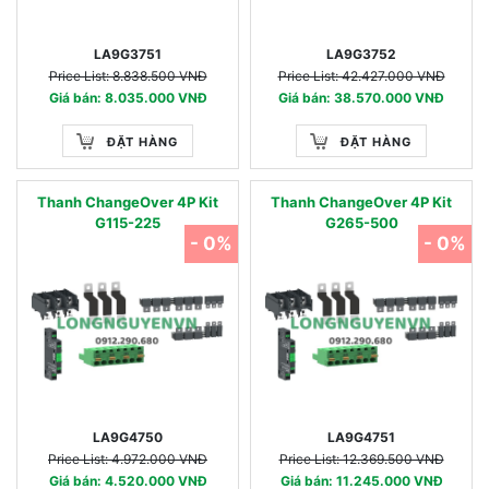
LA9G3751
LA9G3752
Price List: 8.838.500 VNĐ
Price List: 42.427.000 VNĐ
Giá bán: 8.035.000 VNĐ
Giá bán: 38.570.000 VNĐ
ĐẶT HÀNG
ĐẶT HÀNG
Thanh ChangeOver 4P Kit
Thanh ChangeOver 4P Kit
G115-225
G265-500
- 0%
- 0%
LA9G4750
LA9G4751
Price List: 4.972.000 VNĐ
Price List: 12.369.500 VNĐ
Giá bán: 4.520.000 VNĐ
Giá bán: 11.245.000 VNĐ