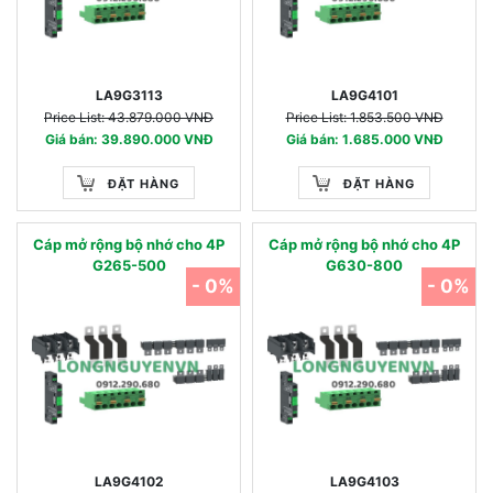
LA9G3113
LA9G4101
Price List: 43.879.000 VNĐ
Price List: 1.853.500 VNĐ
Giá bán: 39.890.000 VNĐ
Giá bán: 1.685.000 VNĐ
ĐẶT HÀNG
ĐẶT HÀNG
Cáp mở rộng bộ nhớ cho 4P
Cáp mở rộng bộ nhớ cho 4P
G265-500
G630-800
- 0%
- 0%
LA9G4102
LA9G4103