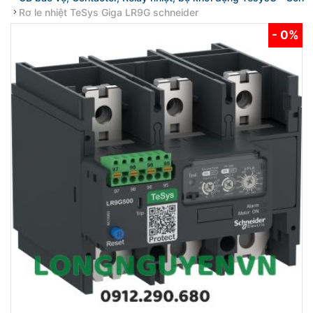
Rơ le nhiệt TeSys Giga LR9G schneider
- 0%