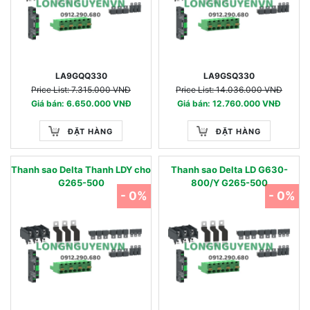
LA9GQQ330
LA9GSQ330
Price List: 7.315.000 VNĐ
Price List: 14.036.000 VNĐ
Giá bán: 6.650.000 VNĐ
Giá bán: 12.760.000 VNĐ
ĐẶT HÀNG
ĐẶT HÀNG
Thanh sao Delta Thanh LDY cho
Thanh sao Delta LD G630-
G265-500
800/Y G265-500
- 0%
- 0%