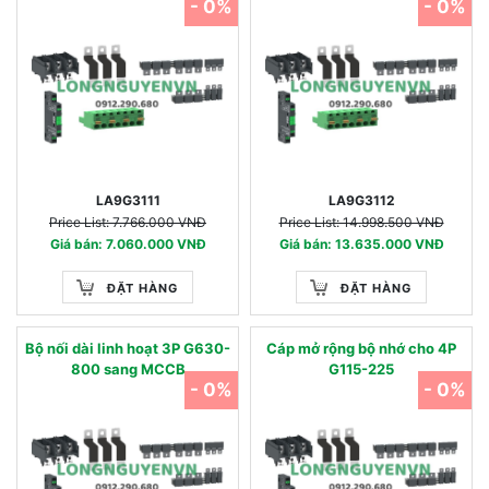
- 0%
- 0%
LA9G3111
LA9G3112
Price List: 7.766.000 VNĐ
Price List: 14.998.500 VNĐ
Giá bán: 7.060.000 VNĐ
Giá bán: 13.635.000 VNĐ
ĐẶT HÀNG
ĐẶT HÀNG
Bộ nối dài linh hoạt 3P G630-
Cáp mở rộng bộ nhớ cho 4P
800 sang MCCB
G115-225
- 0%
- 0%