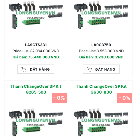
LA9GTS331
LA9G3750
Price List: 82.984.000 VNĐ
Price List: 3.553.000 VNĐ
Giá bán: 75.440.000 VNĐ
Giá bán: 3.230.000 VNĐ
ĐẶT HÀNG
ĐẶT HÀNG
Thanh ChangeOver 3P Kit
Thanh ChangeOver 3P Kit
G265-500
G630-800
- 0%
- 0%