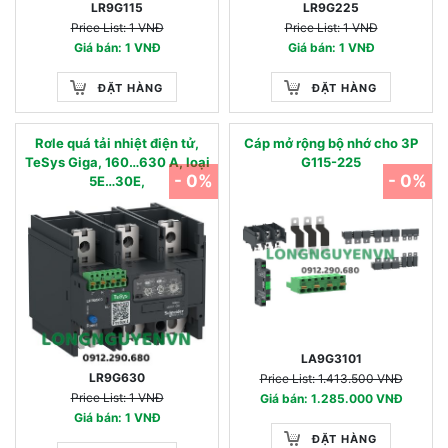
LR9G115
LR9G225
Price List: 1 VNĐ
Price List: 1 VNĐ
Giá bán: 1 VNĐ
Giá bán: 1 VNĐ
ĐẶT HÀNG
ĐẶT HÀNG
Rơle quá tải nhiệt điện tử,
Cáp mở rộng bộ nhớ cho 3P
TeSys Giga, 160…630 A, loại
G115-225
- 0%
- 0%
5E…30E,
LA9G3101
LR9G630
Price List: 1.413.500 VNĐ
Price List: 1 VNĐ
Giá bán: 1.285.000 VNĐ
Giá bán: 1 VNĐ
ĐẶT HÀNG