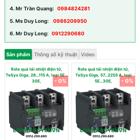
4.
Mr Trần Quang:
0984824281
5.
Ms Duy Long:
0986209950
6.
Mr Duy Long:
0912290680
Sản phẩm
Thông số kỹ thuật
Video
Rơle quá tải nhiệt điện tử,
Rơle quá tải nhiệt điện tử,
TeSys Giga, 28…115 A, loại 5E…
TeSys Giga, 57…2255 A, loại
- 0%
- 0%
30E,
5E…30E,