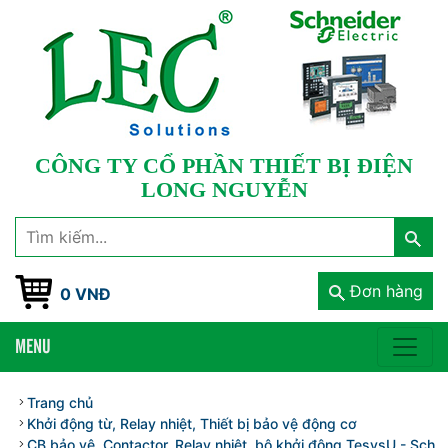
CÔNG TY CỔ PHẦN THIẾT BỊ ĐIỆN
LONG NGUYỄN
Đơn hàng
0 VNĐ
MENU
Trang chủ
Khởi động từ, Relay nhiệt, Thiết bị bảo vệ động cơ
CB bảo vệ, Contactor, Relay nhiệt, bộ khởi động TesysU - Schnei