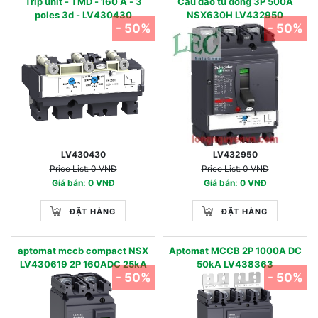
Trip unit - TMD - 160 A - 3
Cau dao tu dong 3P 500A
poles 3d - LV430430
NSX630H LV432950
- 50%
- 50%
LV430430
LV432950
Price List: 0 VNĐ
Price List: 0 VNĐ
Giá bán: 0 VNĐ
Giá bán: 0 VNĐ
ĐẶT HÀNG
ĐẶT HÀNG
aptomat mccb compact NSX
Aptomat MCCB 2P 1000A DC
LV430619 2P 160ADC 25kA
50kA LV438363
- 50%
- 50%