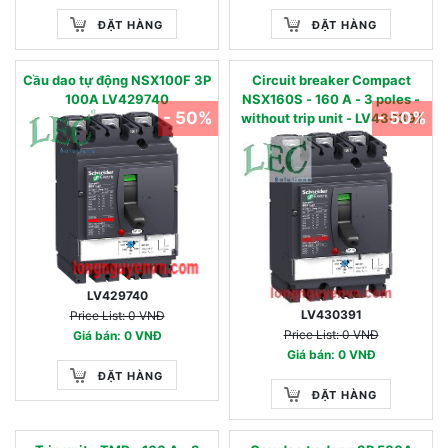
ĐẶT HÀNG
ĐẶT HÀNG
Cầu dao tự động NSX100F 3P
Circuit breaker Compact
100A LV429740
NSX160S - 160 A - 3 poles -
- 50%
- 50%
without trip unit - LV430391
LV429740
LV430391
Price List: 0 VNĐ
Price List: 0 VNĐ
Giá bán: 0 VNĐ
Giá bán: 0 VNĐ
ĐẶT HÀNG
ĐẶT HÀNG