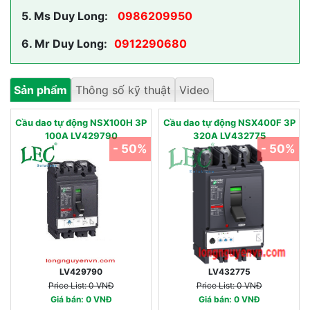
5.
Ms Duy Long:
0986209950
6.
Mr Duy Long:
0912290680
Sản phẩm
Thông số kỹ thuật
Video
Cầu dao tự động NSX100H 3P
Cầu dao tự động NSX400F 3P
100A LV429790
320A LV432775
- 50%
- 50%
LV429790
LV432775
Price List: 0 VNĐ
Price List: 0 VNĐ
Giá bán: 0 VNĐ
Giá bán: 0 VNĐ