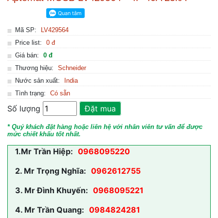
Mã SP:
LV429564
Price list:
0 đ
Giá bán:
0 đ
Thương hiệu:
Schneider
Nước sản xuất:
India
Tình trạng:
Có sẵn
Số lượng
Đặt mua
* Quý khách đặt hàng hoặc liên hệ với nhân viên tư vấn để được
mức chiết khấu tốt nhất.
1.
Mr Trần Hiệp:
0968095220
2.
Mr Trọng Nghĩa:
0962612755
3.
Mr Đình Khuyến:
0968095221
4.
Mr Trần Quang:
0984824281