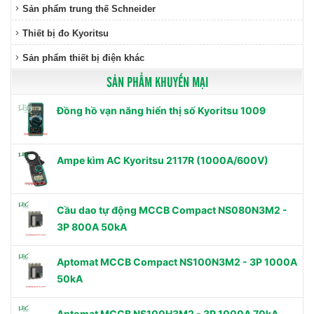
Sản phẩm trung thế Schneider
Thiết bị đo Kyoritsu
Sản phẩm thiết bị điện khác
SẢN PHẨM KHUYẾN MẠI
Đồng hồ vạn năng hiển thị số Kyoritsu 1009
Ampe kìm AC Kyoritsu 2117R (1000A/600V)
Cầu dao tự động MCCB Compact NS080N3M2 -
3P 800A 50kA
Aptomat MCCB Compact NS100N3M2 - 3P 1000A
50kA
Aptomat MCCB NS100H3M2 - 3P 1000A 70kA