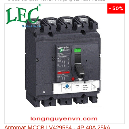
- 50%
Aptomat MCCB LV429564 - 4P 40A 25kA