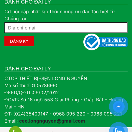
DÀNH CHO ĐẠI LÝ
Cơ hội cập nhật kịp thời những ưu đãi đặc biệt từ
Chúng tôi
DÀNH CHO ĐẠI LÝ
CTCP THIẾT BỊ ĐIỆN LONG NGUYỄN
Mã số thuế:0105786990
ĐKKD/QĐTL:09/02/2012
ĐCVP: Số 16 ngõ 553 Giải Phóng - Giáp Bát - Hoàng
Mai - HN
ĐT: (024)35409147 - 0968 095 220 - 0968 095 221
Email:
ceo.longnguyen@gmail.com