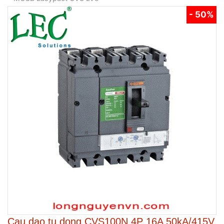
- 50%
Cau dao tu dong CVS100N 4P 16A 50kA/415V