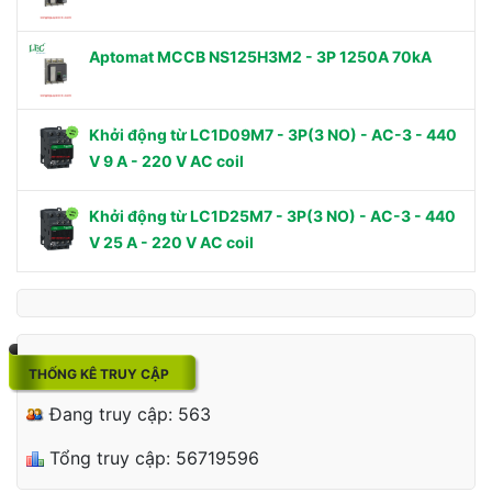
Aptomat MCCB NS125H3M2 - 3P 1250A 70kA
Khởi động từ LC1D09M7 - 3P(3 NO) - AC-3 - 440
V 9 A - 220 V AC coil
Khởi động từ LC1D25M7 - 3P(3 NO) - AC-3 - 440
V 25 A - 220 V AC coil
THỐNG KÊ TRUY CẬP
Đang truy cập: 563
Tổng truy cập: 56719596