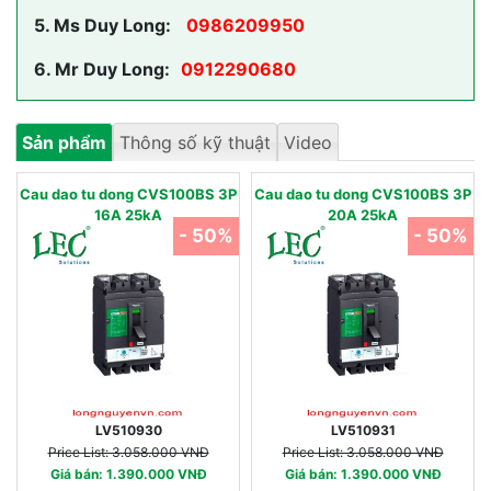
5.
Ms Duy Long:
0986209950
6.
Mr Duy Long:
0912290680
Sản phẩm
Thông số kỹ thuật
Video
Cau dao tu dong CVS100BS 3P
Cau dao tu dong CVS100BS 3P
16A 25kA
20A 25kA
- 50%
- 50%
LV510930
LV510931
Price List: 3.058.000 VNĐ
Price List: 3.058.000 VNĐ
Giá bán: 1.390.000 VNĐ
Giá bán: 1.390.000 VNĐ