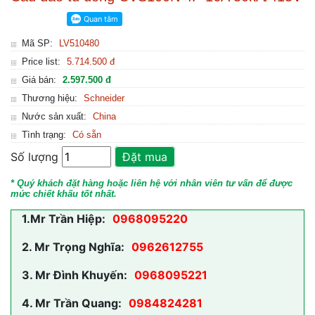
Mã SP:
LV510480
Price list:
5.714.500 đ
Giá bán:
2.597.500 đ
Thương hiệu:
Schneider
Nước sản xuất:
China
Tình trạng:
Có sẵn
Số lượng
Đặt mua
* Quý khách đặt hàng hoặc liên hệ với nhân viên tư vấn để được
mức chiết khấu tốt nhất.
1.
Mr Trần Hiệp:
0968095220
2.
Mr Trọng Nghĩa:
0962612755
3.
Mr Đình Khuyến:
0968095221
4.
Mr Trần Quang:
0984824281