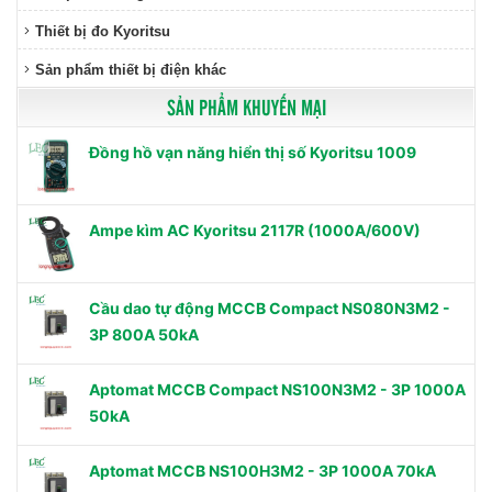
Thiết bị đo Kyoritsu
Sản phẩm thiết bị điện khác
SẢN PHẨM KHUYẾN MẠI
Đồng hồ vạn năng hiển thị số Kyoritsu 1009
Ampe kìm AC Kyoritsu 2117R (1000A/600V)
Cầu dao tự động MCCB Compact NS080N3M2 -
3P 800A 50kA
Aptomat MCCB Compact NS100N3M2 - 3P 1000A
50kA
Aptomat MCCB NS100H3M2 - 3P 1000A 70kA