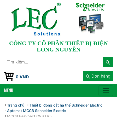
CÔNG TY CỔ PHẦN THIẾT BỊ ĐIỆN
LONG NGUYỄN
Đơn hàng
0 VNĐ
MENU
Trang chủ
Thiết bị đóng cắt hạ thế Schneider Electric
Aptomat MCCB Schneider Electric
MCCB Easypact CVS LV5