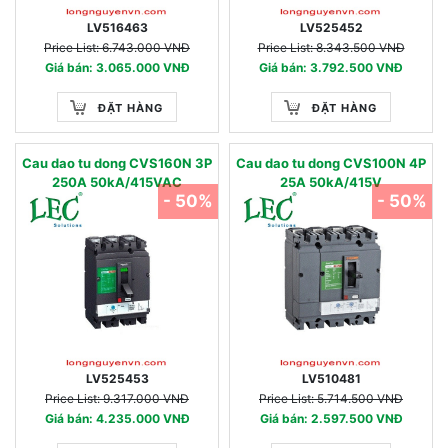
LV516463
LV525452
Price List: 6.743.000 VNĐ
Price List: 8.343.500 VNĐ
Giá bán: 3.065.000 VNĐ
Giá bán: 3.792.500 VNĐ
ĐẶT HÀNG
ĐẶT HÀNG
Cau dao tu dong CVS160N 3P
Cau dao tu dong CVS100N 4P
250A 50kA/415VAC
25A 50kA/415V
- 50%
- 50%
LV525453
LV510481
Price List: 9.317.000 VNĐ
Price List: 5.714.500 VNĐ
Giá bán: 4.235.000 VNĐ
Giá bán: 2.597.500 VNĐ