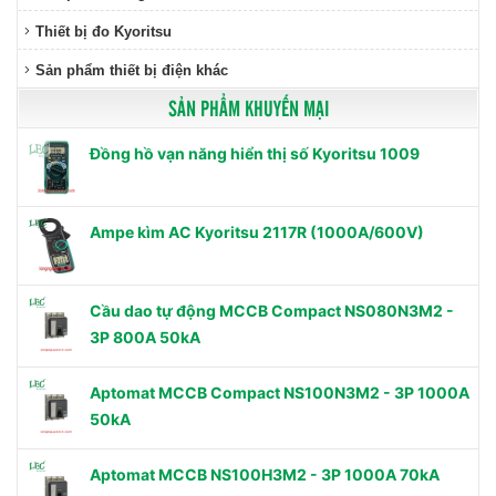
Thiết bị đo Kyoritsu
Sản phẩm thiết bị điện khác
SẢN PHẨM KHUYẾN MẠI
Đồng hồ vạn năng hiển thị số Kyoritsu 1009
Ampe kìm AC Kyoritsu 2117R (1000A/600V)
Cầu dao tự động MCCB Compact NS080N3M2 -
3P 800A 50kA
Aptomat MCCB Compact NS100N3M2 - 3P 1000A
50kA
Aptomat MCCB NS100H3M2 - 3P 1000A 70kA