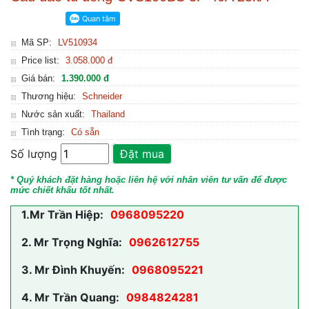
Mã SP:
LV510934
Price list:
3.058.000 đ
Giá bán:
1.390.000 đ
Thương hiệu:
Schneider
Nước sản xuất:
Thailand
Tình trạng:
Có sẵn
Số lượng
Đặt mua
* Quý khách đặt hàng hoặc liên hệ với nhân viên tư vấn để được
mức chiết khấu tốt nhất.
1.
Mr Trần Hiệp:
0968095220
2.
Mr Trọng Nghĩa:
0962612755
3.
Mr Đình Khuyến:
0968095221
4.
Mr Trần Quang:
0984824281