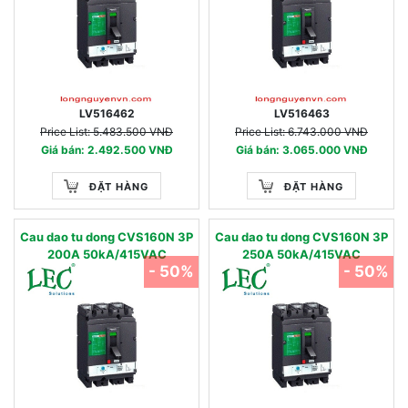
LV516462
LV516463
Price List: 5.483.500 VNĐ
Price List: 6.743.000 VNĐ
Giá bán: 2.492.500 VNĐ
Giá bán: 3.065.000 VNĐ
ĐẶT HÀNG
ĐẶT HÀNG
Cau dao tu dong CVS160N 3P
Cau dao tu dong CVS160N 3P
200A 50kA/415VAC
250A 50kA/415VAC
- 50%
- 50%