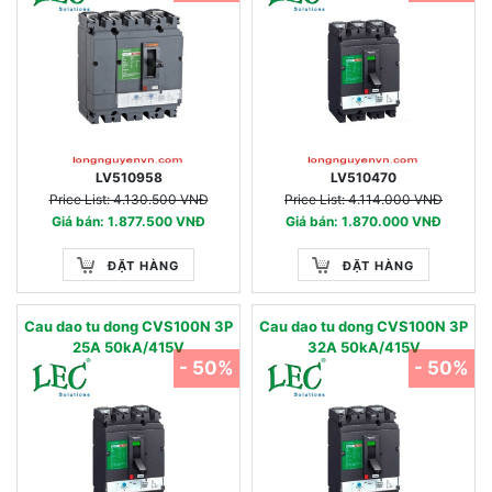
LV510958
LV510470
Price List: 4.130.500 VNĐ
Price List: 4.114.000 VNĐ
Giá bán: 1.877.500 VNĐ
Giá bán: 1.870.000 VNĐ
ĐẶT HÀNG
ĐẶT HÀNG
Cau dao tu dong CVS100N 3P
Cau dao tu dong CVS100N 3P
25A 50kA/415V
32A 50kA/415V
- 50%
- 50%