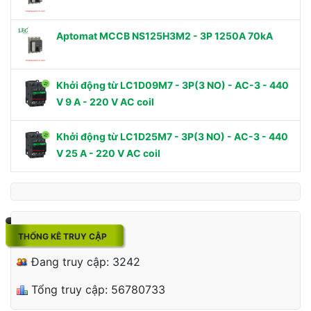
Aptomat MCCB NS125H3M2 - 3P 1250A 70kA
Khởi động từ LC1D09M7 - 3P(3 NO) - AC-3 - 440
V 9 A - 220 V AC coil
Khởi động từ LC1D25M7 - 3P(3 NO) - AC-3 - 440
V 25 A - 220 V AC coil
THỐNG KÊ TRUY CẬP
Đang truy cập: 3242
Tổng truy cập: 56780733