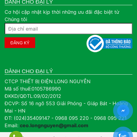
DÀNH CHO ĐẠI LÝ
Cơ hội cập nhật kịp thời những ưu đãi đặc biệt từ
Chúng tôi
DÀNH CHO ĐẠI LÝ
CTCP THIẾT BỊ ĐIỆN LONG NGUYỄN
Mã số thuế:0105786990
ĐKKD/QĐTL:09/02/2012
ĐCVP: Số 16 ngõ 553 Giải Phóng - Giáp Bát - Hoàng
Mai - HN
ĐT: (024)35409147 - 0968 095 220 - 0968 095 221
Email:
ceo.longnguyen@gmail.com