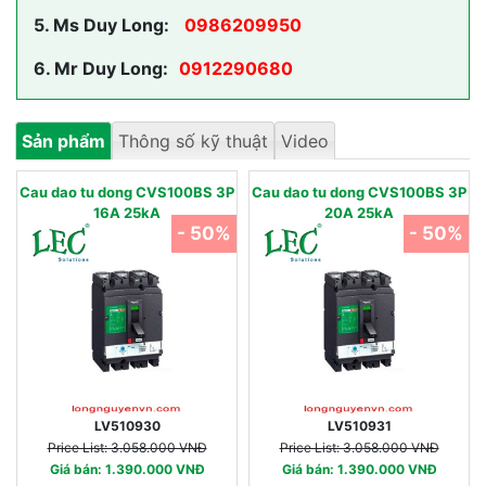
5.
Ms Duy Long:
0986209950
6.
Mr Duy Long:
0912290680
Sản phẩm
Thông số kỹ thuật
Video
Cau dao tu dong CVS100BS 3P
Cau dao tu dong CVS100BS 3P
16A 25kA
20A 25kA
- 50%
- 50%
LV510930
LV510931
Price List: 3.058.000 VNĐ
Price List: 3.058.000 VNĐ
Giá bán: 1.390.000 VNĐ
Giá bán: 1.390.000 VNĐ