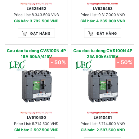
LV525452
LV525453
Price List: 8.343.500 VNĐ
Price List: 9.317.000 VNĐ
Giá bán: 3.792.500 VNĐ
Giá bán: 4.235.000 VNĐ
ĐẶT HÀNG
ĐẶT HÀNG
Cau dao tu dong CVS100N 4P
Cau dao tu dong CVS100N 4P
16A 50kA/415V
25A 50kA/415V
- 50%
- 50%
LV510480
LV510481
Price List: 5.714.500 VNĐ
Price List: 5.714.500 VNĐ
Giá bán: 2.597.500 VNĐ
Giá bán: 2.597.500 VNĐ