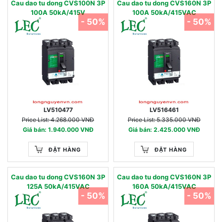
Cau dao tu dong CVS100N 3P
Cau dao tu dong CVS160N 3P
100A 50kA/415V
100A 50kA/415VAC
- 50%
- 50%
LV510477
LV516461
Price List: 4.268.000 VNĐ
Price List: 5.335.000 VNĐ
Giá bán: 1.940.000 VNĐ
Giá bán: 2.425.000 VNĐ
ĐẶT HÀNG
ĐẶT HÀNG
Cau dao tu dong CVS160N 3P
Cau dao tu dong CVS160N 3P
125A 50kA/415VAC
160A 50kA/415VAC
- 50%
- 50%