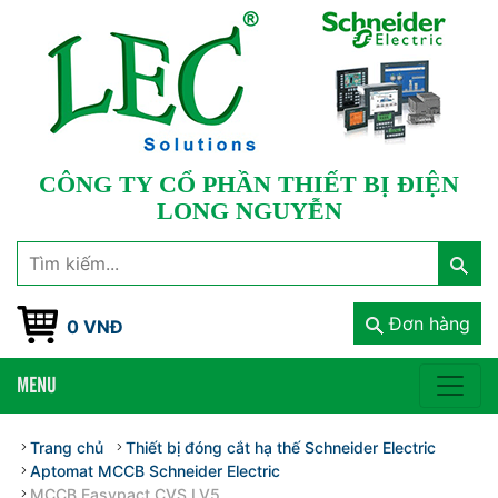
CÔNG TY CỔ PHẦN THIẾT BỊ ĐIỆN
LONG NGUYỄN
Đơn hàng
0 VNĐ
MENU
Trang chủ
Thiết bị đóng cắt hạ thế Schneider Electric
Aptomat MCCB Schneider Electric
MCCB Easypact CVS LV5