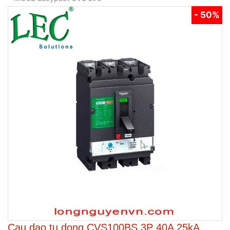
- 50%
Cau dao tu dong CVS100BS 3P 40A 25kA