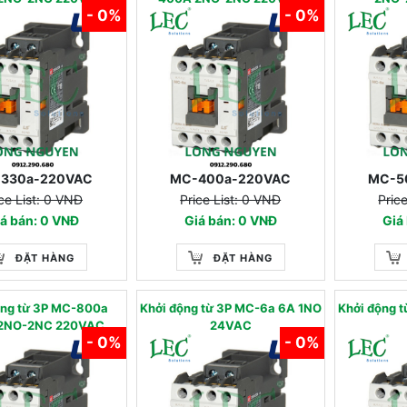
- 0%
- 0%
330a-220VAC
MC-400a-220VAC
MC-5
ce List: 0 VNĐ
Price List: 0 VNĐ
Pric
á bán: 0 VNĐ
Giá bán: 0 VNĐ
Giá
ĐẶT HÀNG
ĐẶT HÀNG
ộng từ 3P MC-800a
Khởi động từ 3P MC-6a 6A 1NO
Khởi động 
2NO-2NC 220VAC
24VAC
- 0%
- 0%