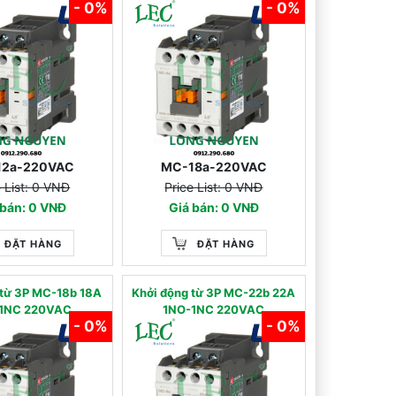
- 0%
- 0%
12a-220VAC
MC-18a-220VAC
e List: 0 VNĐ
Price List: 0 VNĐ
 bán: 0 VNĐ
Giá bán: 0 VNĐ
ĐẶT HÀNG
ĐẶT HÀNG
 từ 3P MC-18b 18A
Khởi động từ 3P MC-22b 22A
1NC 220VAC
1NO-1NC 220VAC
- 0%
- 0%