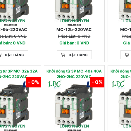
-9b-220VAC
MC-12b-220VAC
MC-
ce List: 0 VNĐ
Price List: 0 VNĐ
Pric
á bán: 0 VNĐ
Giá bán: 0 VNĐ
Giá
ĐẶT HÀNG
ĐẶT HÀNG
g từ 3P MC-32a 32A
Khởi động từ 3P MC-40a 40A
Khởi động
O-2NC 220VAC
2NO-2NC 220VAC
2NO-
- 0%
- 0%