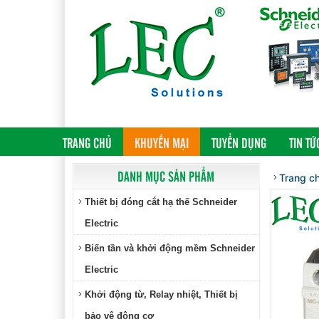
(CURRENT)
TRANG CHỦ
KHUYẾN MẠI
TUYỂN DỤNG
TIN TỨ
DANH MỤC SẢN PHẨM
Trang c
Thiết bị đóng cắt hạ thế Schneider
Electric
Biến tần và khởi động mềm Schneider
Electric
Khởi động từ, Relay nhiệt, Thiết bị
bảo vệ động cơ