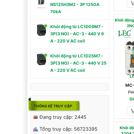
NS125H3M2 - 3P 1250A
70kA
Khởi độn
2N
Khởi động từ LC1D09M7 -
3P(3 NO) - AC-3 - 440 V 9
A - 220 V AC coil
Khởi động từ LC1D25M7 -
3P(3 NO) - AC-3 - 440 V 25
A - 220 V AC coil
MC-
Pri
Gi
THỐNG KÊ TRUY CẬP
Đang truy cập: 2445
Khởi đ
Tổng truy cập: 56723395
330A 