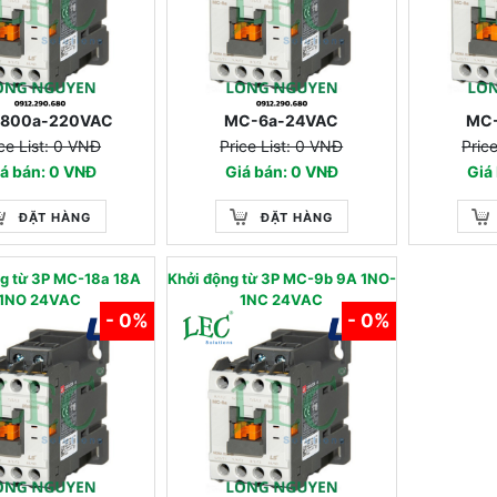
800a-220VAC
MC-6a-24VAC
MC
ce List: 0 VNĐ
Price List: 0 VNĐ
Pric
á bán: 0 VNĐ
Giá bán: 0 VNĐ
Giá
ĐẶT HÀNG
ĐẶT HÀNG
ng từ 3P MC-18a 18A
Khởi động từ 3P MC-9b 9A 1NO-
1NO 24VAC
1NC 24VAC
- 0%
- 0%