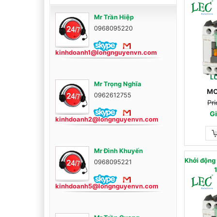
Mr Trần Hiệp
0968095220
kinhdoanh1@longnguyenvn.com
Mr Trọng Nghĩa
MC
0962612755
Pri
Gi
kinhdoanh2@longnguyenvn.com
Mr Đình Khuyến
Khởi động
0968095221
kinhdoanh5@longnguyenvn.com