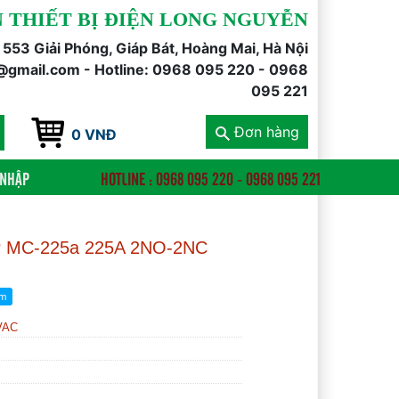
 THIẾT BỊ ĐIỆN LONG NGUYỄN
õ 553 Giải Phóng, Giáp Bát, Hoàng Mai, Hà Nội
@gmail.com - Hotline: 0968 095 220 - 0968
095 221
Đơn hàng
0 VNĐ
 NHẬP
HOTLINE : 0968 095 220 - 0968 095 221
3P MC-225a 225A 2NO-2NC
VAC