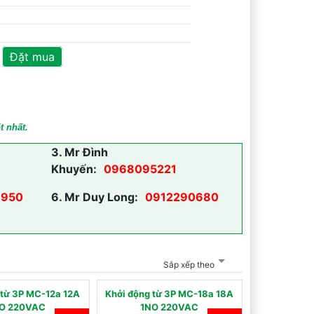
Đặt mua
t nhất.
3.
Mr Đình
Khuyến:
0968095221
950
6.
Mr Duy Long:
0912290680
Sắp xếp theo
 từ 3P MC-12a 12A
Khởi động từ 3P MC-18a 18A
O 220VAC
1NO 220VAC