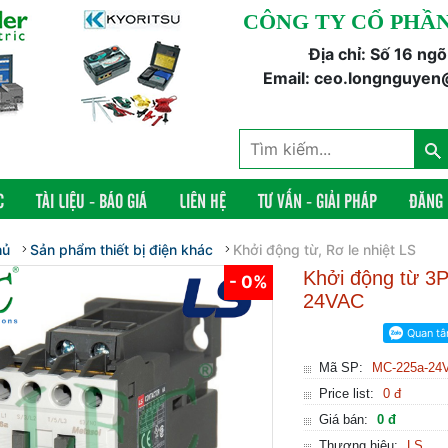
CÔNG TY CỔ PHẦN
Địa chỉ: Số 16 ng
Email: ceo.longnguyen
C
TÀI LIỆU - BÁO GIÁ
LIÊN HỆ
TƯ VẤN - GIẢI PHÁP
ĐĂNG
hủ
Sản phẩm thiết bị điện khác
Khởi động từ, Rơ le nhiệt LS
Khởi động từ 
- 0%
24VAC
Mã SP:
MC-225a-24
Price list:
0 đ
Giá bán:
0 đ
Thương hiệu:
LS