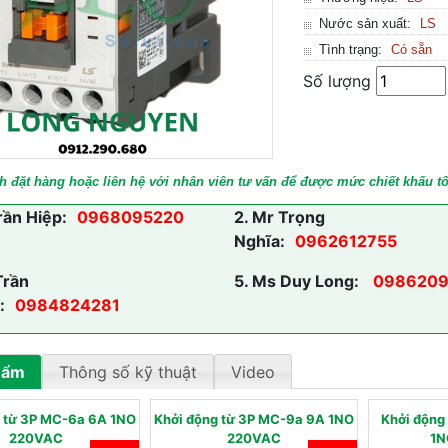
Nước sản xuất:
LS
Tình trạng:
Có sẵn
Số lượng
h đặt hàng hoặc liên hệ với nhân viên tư vấn để được mức chiết khấu tố
rần Hiệp:
0968095220
2.
Mr Trọng
Nghĩa:
0962612755
Trần
5.
Ms Duy Long:
0986209
:
0984824281
hẩm
Thông số kỹ thuật
Video
 từ 3P MC-6a 6A 1NO
Khởi động từ 3P MC-9a 9A 1NO
Khởi động
220VAC
220VAC
1N