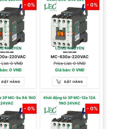
- 0%
- 0%
00a-220VAC
MC-630a-220VAC
e List: 0 VNĐ
Price List: 0 VNĐ
 bán: 0 VNĐ
Giá bán: 0 VNĐ
ĐẶT HÀNG
ĐẶT HÀNG
từ 3P MC-9a 9A 1NO
Khởi động từ 3P MC-12a 12A
24VAC
1NO 24VAC
- 0%
- 0%