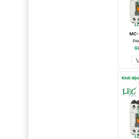
MC-
Pri
Gi
Khởi độ