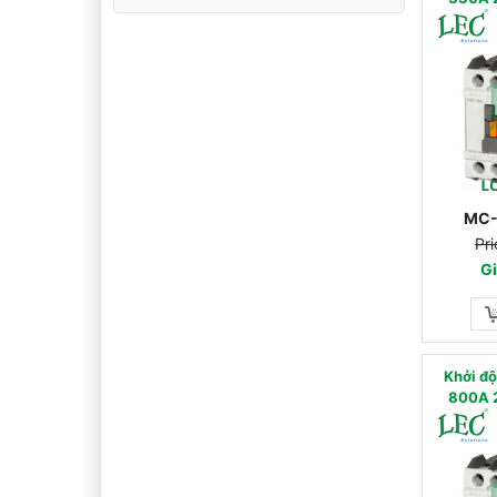
MC-
Pri
Gi
Khởi đ
800A 