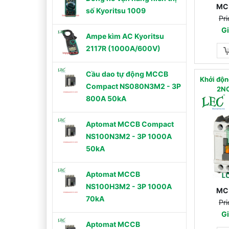
MC
số Kyoritsu 1009
Pri
Gi
Ampe kìm AC Kyoritsu
2117R (1000A/600V)
Cầu dao tự động MCCB
Khởi độn
Compact NS080N3M2 - 3P
2N
800A 50kA
Aptomat MCCB Compact
NS100N3M2 - 3P 1000A
50kA
Aptomat MCCB
NS100H3M2 - 3P 1000A
MC
70kA
Pri
Gi
Aptomat MCCB