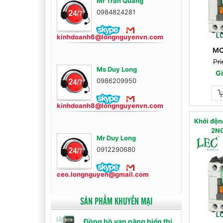
Mr Trần Quang
0984824281
kinhdoanh6@longnguyenvn.com
MC
Pri
Ms Duy Long
Gi
0986209950
kinhdoanh8@longnguyenvn.com
Khởi độn
2N
Mr Duy Long
0912290680
ceo.longnguyen@gmail.com
SẢN PHẨM KHUYẾN MẠI
Đồng hồ vạn năng hiển thị