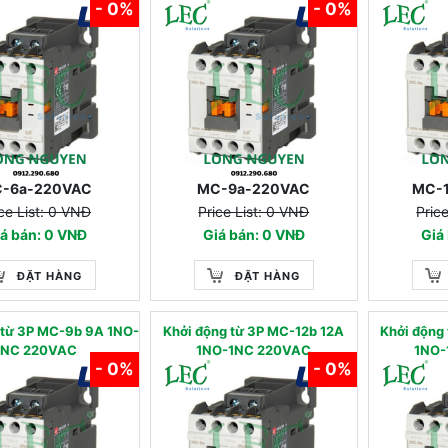
- 0%
- 0%
-6a-220VAC
MC-9a-220VAC
MC-
ce List: 0 VNĐ
Price List: 0 VNĐ
Pric
á bán: 0 VNĐ
Giá bán: 0 VNĐ
Giá
ĐẶT HÀNG
ĐẶT HÀNG
 từ 3P MC-9b 9A 1NO-
Khởi động từ 3P MC-12b 12A
Khởi động
1NC 220VAC
1NO-1NC 220VAC
1NO-
- 0%
- 0%