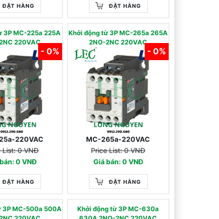
ĐẶT HÀNG
ĐẶT HÀNG
từ 3P MC-225a 225A
Khởi động từ 3P MC-265a 265A
2NC 220VAC
2NO-2NC 220VAC
- 0%
- 0%
25a-220VAC
MC-265a-220VAC
e List: 0 VNĐ
Price List: 0 VNĐ
 bán: 0 VNĐ
Giá bán: 0 VNĐ
ĐẶT HÀNG
ĐẶT HÀNG
từ 3P MC-500a 500A
Khởi động từ 3P MC-630a
2NC 220VAC
630A 2NO-2NC 220VAC