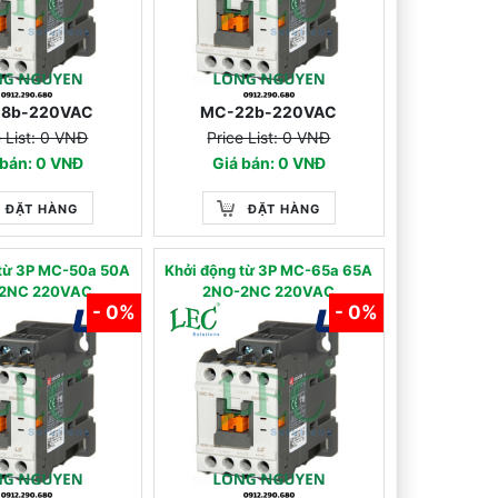
18b-220VAC
MC-22b-220VAC
e List: 0 VNĐ
Price List: 0 VNĐ
 bán: 0 VNĐ
Giá bán: 0 VNĐ
ĐẶT HÀNG
ĐẶT HÀNG
 từ 3P MC-50a 50A
Khởi động từ 3P MC-65a 65A
2NC 220VAC
2NO-2NC 220VAC
- 0%
- 0%