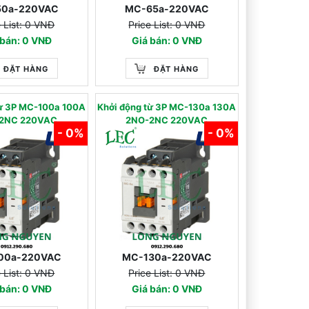
50a-220VAC
MC-65a-220VAC
e List: 0 VNĐ
Price List: 0 VNĐ
 bán: 0 VNĐ
Giá bán: 0 VNĐ
ĐẶT HÀNG
ĐẶT HÀNG
từ 3P MC-100a 100A
Khởi động từ 3P MC-130a 130A
2NC 220VAC
2NO-2NC 220VAC
- 0%
- 0%
00a-220VAC
MC-130a-220VAC
e List: 0 VNĐ
Price List: 0 VNĐ
 bán: 0 VNĐ
Giá bán: 0 VNĐ