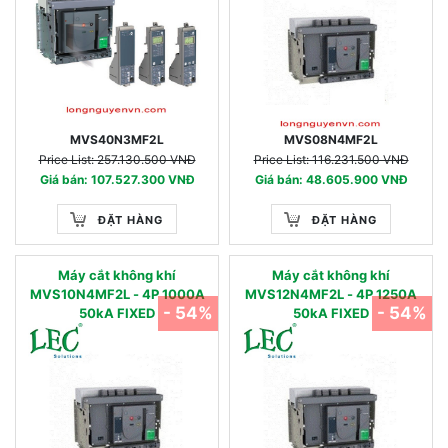
MVS40N3MF2L
MVS08N4MF2L
Price List: 257.130.500 VNĐ
Price List: 116.231.500 VNĐ
Giá bán: 107.527.300 VNĐ
Giá bán: 48.605.900 VNĐ
ĐẶT HÀNG
ĐẶT HÀNG
Máy cắt không khí
Máy cắt không khí
MVS10N4MF2L - 4P 1000A
MVS12N4MF2L - 4P 1250A
- 54%
- 54%
50kA FIXED
50kA FIXED