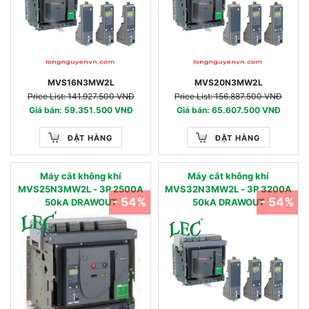
MVS16N3MW2L
MVS20N3MW2L
Price List: 141.927.500 VNĐ
Price List: 156.887.500 VNĐ
Giá bán: 59.351.500 VNĐ
Giá bán: 65.607.500 VNĐ
ĐẶT HÀNG
ĐẶT HÀNG
Máy cắt không khí
Máy cắt không khí
MVS25N3MW2L - 3P 2500A
MVS32N3MW2L - 3P 3200A
- 54%
- 54%
50kA DRAWOUT
50kA DRAWOUT