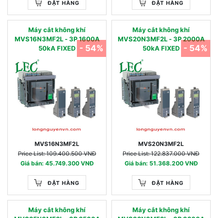
ĐẶT HÀNG
ĐẶT HÀNG
Máy cắt không khí
Máy cắt không khí
MVS16N3MF2L - 3P 1600A
MVS20N3MF2L - 3P 2000A
- 54%
- 54%
50kA FIXED
50kA FIXED
MVS16N3MF2L
MVS20N3MF2L
Price List: 109.400.500 VNĐ
Price List: 122.837.000 VNĐ
Giá bán: 45.749.300 VNĐ
Giá bán: 51.368.200 VNĐ
ĐẶT HÀNG
ĐẶT HÀNG
Máy cắt không khí
Máy cắt không khí