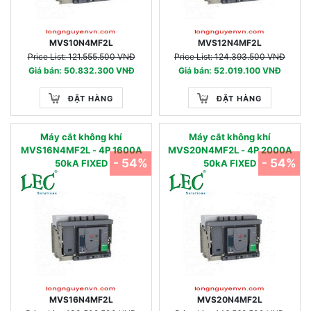
MVS10N4MF2L
MVS12N4MF2L
Price List: 121.555.500 VNĐ
Price List: 124.393.500 VNĐ
Giá bán: 50.832.300 VNĐ
Giá bán: 52.019.100 VNĐ
ĐẶT HÀNG
ĐẶT HÀNG
Máy cắt không khí
Máy cắt không khí
MVS16N4MF2L - 4P 1600A
MVS20N4MF2L - 4P 2000A
- 54%
- 54%
50kA FIXED
50kA FIXED
MVS16N4MF2L
MVS20N4MF2L