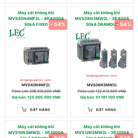
Máy cắt không khí
Máy cắt không khí
MVS40N4MF2L - 4P 4000A
MVS08N3MW2L - 3P 800A
- 54%
- 54%
50kA FIXED
50kA DRAWOUT
MVS40N4MF2L
MVS08N3MW2L
Price List: 298.925.000 VNĐ
Price List: 122.413.500 VNĐ
Giá bán: 125.005.000 VNĐ
Giá bán: 51.191.100 VNĐ
ĐẶT HÀNG
ĐẶT HÀNG
Máy cắt không khí
Máy cắt không khí
MVS10N3MW2L - 3P 1000A
MVS12N3MW2L - 3P 1250A