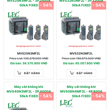
MVS25N3MF2L - 3P 2500A
MVS32N3MF2L - 3P 3200A
- 54%
- 54%
50kA FIXED
50kA FIXED
MVS25N3MF2L
MVS32N3MF2L
Price List: 135.278.000 VNĐ
Price List: 155.573.000 VNĐ
Giá bán: 56.570.800 VNĐ
Giá bán: 65.057.800 VNĐ
ĐẶT HÀNG
ĐẶT HÀNG
Máy cắt không khí
Máy cắt không khí
MVS40N3MF2L - 3P 4000A
MVS08N4MF2L - 4P 800A
- 54%
- 54%
55kA FIXED
50kA FIXED