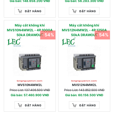
Giá bán: 148.658.200 VNĐ
Giá bán: 56.283.300 VNĐ
ĐẶT HÀNG
ĐẶT HÀNG
Máy cắt không khí
Máy cắt không khí
MVS10N4MW2L - 4P 1000A
MVS12N4MW2L - 4P 1250A
- 54%
- 54%
50kA DRAWOUT
50kA DRAWOUT
MVS10N4MW2L
MVS12N4MW2L
Price List: 137.406.500 VNĐ
Price List: 143.852.500 VNĐ
Giá bán: 57.460.900 VNĐ
Giá bán: 60.156.500 VNĐ
ĐẶT HÀNG
ĐẶT HÀNG