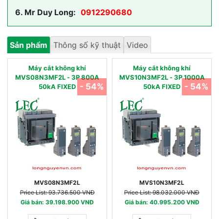
6.
Mr Duy Long:
0912290680
Sản phẩm
Thông số kỹ thuật
Video
Máy cắt không khí
Máy cắt không khí
MVS08N3MF2L - 3P 800A
MVS10N3MF2L - 3P 1000A
- 54%
- 54%
50kA FIXED
50kA FIXED
MVS08N3MF2L
MVS10N3MF2L
Price List: 93.736.500 VNĐ
Price List: 98.032.000 VNĐ
Giá bán: 39.198.900 VNĐ
Giá bán: 40.995.200 VNĐ