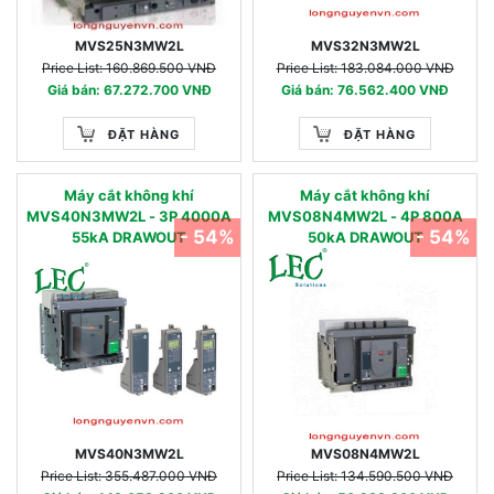
MVS25N3MW2L
MVS32N3MW2L
Price List: 160.869.500 VNĐ
Price List: 183.084.000 VNĐ
Giá bán: 67.272.700 VNĐ
Giá bán: 76.562.400 VNĐ
ĐẶT HÀNG
ĐẶT HÀNG
Máy cắt không khí
Máy cắt không khí
MVS40N3MW2L - 3P 4000A
MVS08N4MW2L - 4P 800A
- 54%
- 54%
55kA DRAWOUT
50kA DRAWOUT
MVS40N3MW2L
MVS08N4MW2L
Price List: 355.487.000 VNĐ
Price List: 134.590.500 VNĐ