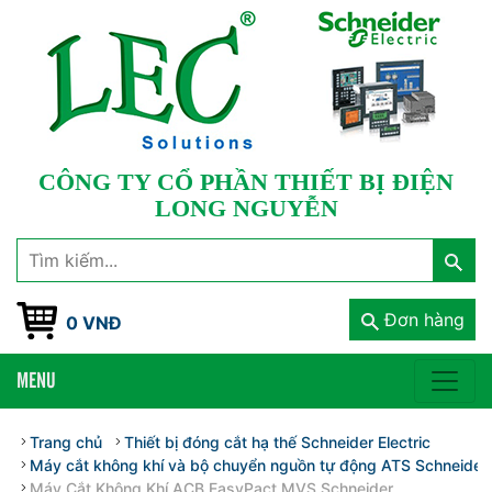
CÔNG TY CỔ PHẦN THIẾT BỊ ĐIỆN
LONG NGUYỄN
Đơn hàng
0 VNĐ
MENU
Trang chủ
Thiết bị đóng cắt hạ thế Schneider Electric
Máy cắt không khí và bộ chuyển nguồn tự động ATS Schneider E
Máy Cắt Không Khí ACB EasyPact MVS Schneider