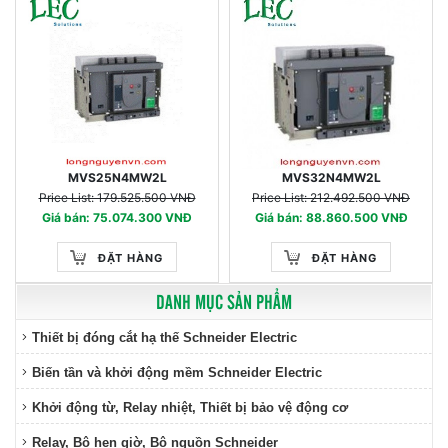
MVS25N4MW2L
MVS32N4MW2L
Price List: 179.525.500 VNĐ
Price List: 212.492.500 VNĐ
Giá bán: 75.074.300 VNĐ
Giá bán: 88.860.500 VNĐ
ĐẶT HÀNG
ĐẶT HÀNG
DANH MỤC SẢN PHẨM
Thiết bị đóng cắt hạ thế Schneider Electric
Biến tần và khởi động mềm Schneider Electric
Khởi động từ, Relay nhiệt, Thiết bị bảo vệ động cơ
Relay, Bộ hẹn giờ, Bộ nguồn Schneider