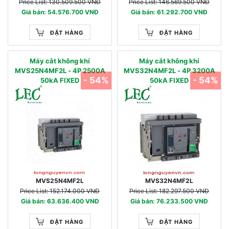
Price List: 130.509.500 VNĐ
Price List: 146.569.500 VNĐ
Giá bán: 54.576.700 VNĐ
Giá bán: 61.292.700 VNĐ
ĐẶT HÀNG
ĐẶT HÀNG
Máy cắt không khí
Máy cắt không khí
MVS25N4MF2L - 4P 2500A
MVS32N4MF2L - 4P 3200A
- 54%
- 54%
50kA FIXED
50kA FIXED
MVS25N4MF2L
MVS32N4MF2L
Price List: 152.174.000 VNĐ
Price List: 182.297.500 VNĐ
Giá bán: 63.636.400 VNĐ
Giá bán: 76.233.500 VNĐ
ĐẶT HÀNG
ĐẶT HÀNG