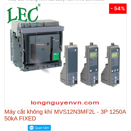
- 54%
Máy cắt không khí MVS12N3MF2L - 3P 1250A
50kA FIXED