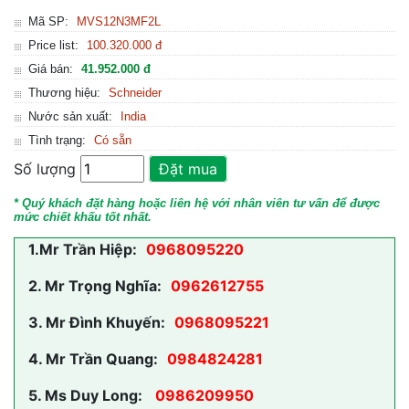
Mã SP:
MVS12N3MF2L
Price list:
100.320.000 đ
Giá bán:
41.952.000 đ
Thương hiệu:
Schneider
Nước sản xuất:
India
Tình trạng:
Có sẵn
Số lượng
Đặt mua
* Quý khách đặt hàng hoặc liên hệ với nhân viên tư vấn để được
mức chiết khấu tốt nhất.
1.
Mr Trần Hiệp:
0968095220
2.
Mr Trọng Nghĩa:
0962612755
3.
Mr Đình Khuyến:
0968095221
4.
Mr Trần Quang:
0984824281
5.
Ms Duy Long:
0986209950