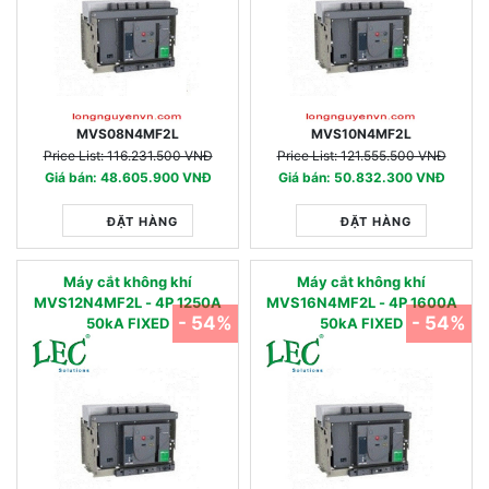
MVS08N4MF2L
MVS10N4MF2L
Price List: 116.231.500 VNĐ
Price List: 121.555.500 VNĐ
Giá bán: 48.605.900 VNĐ
Giá bán: 50.832.300 VNĐ
ĐẶT HÀNG
ĐẶT HÀNG
Máy cắt không khí
Máy cắt không khí
MVS12N4MF2L - 4P 1250A
MVS16N4MF2L - 4P 1600A
- 54%
- 54%
50kA FIXED
50kA FIXED