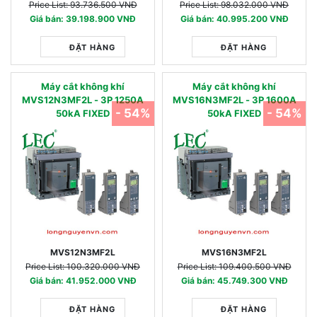
Price List: 93.736.500 VNĐ
Price List: 98.032.000 VNĐ
Giá bán: 39.198.900 VNĐ
Giá bán: 40.995.200 VNĐ
ĐẶT HÀNG
ĐẶT HÀNG
Máy cắt không khí
Máy cắt không khí
MVS12N3MF2L - 3P 1250A
MVS16N3MF2L - 3P 1600A
- 54%
- 54%
50kA FIXED
50kA FIXED
MVS12N3MF2L
MVS16N3MF2L
Price List: 100.320.000 VNĐ
Price List: 109.400.500 VNĐ
Giá bán: 41.952.000 VNĐ
Giá bán: 45.749.300 VNĐ
ĐẶT HÀNG
ĐẶT HÀNG