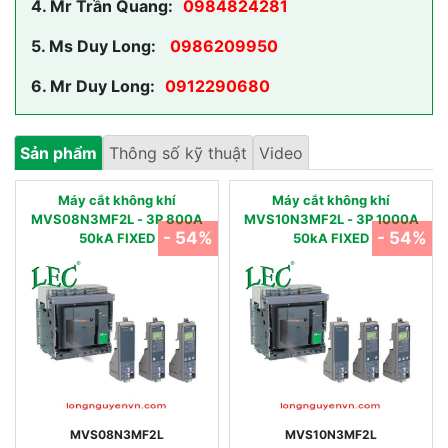
4.
Mr Trần Quang:
0984824281
5.
Ms Duy Long:
0986209950
6.
Mr Duy Long:
0912290680
Sản phẩm
Thông số kỹ thuật
Video
Máy cắt không khí
Máy cắt không khí
MVS08N3MF2L - 3P 800A
MVS10N3MF2L - 3P 1000A
- 54%
- 54%
50kA FIXED
50kA FIXED
MVS08N3MF2L
MVS10N3MF2L