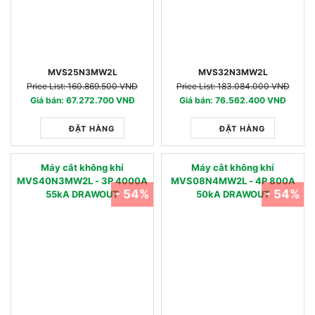
MVS25N3MW2L
MVS32N3MW2L
Price List: 160.869.500 VNĐ
Price List: 183.084.000 VNĐ
Giá bán: 67.272.700 VNĐ
Giá bán: 76.562.400 VNĐ
ĐẶT HÀNG
ĐẶT HÀNG
Máy cắt không khí
Máy cắt không khí
MVS40N3MW2L - 3P 4000A
MVS08N4MW2L - 4P 800A
- 54%
- 54%
55kA DRAWOUT
50kA DRAWOUT