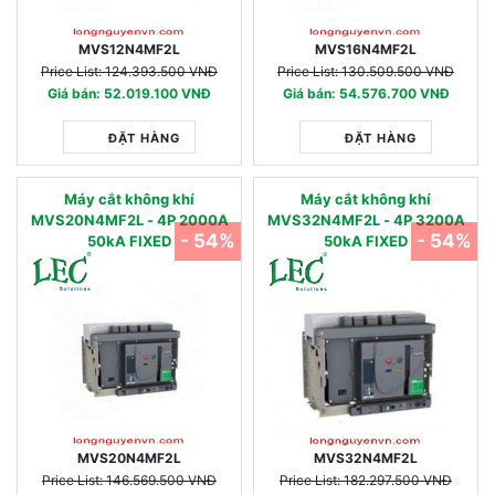
MVS12N4MF2L
MVS16N4MF2L
Price List: 124.393.500 VNĐ
Price List: 130.509.500 VNĐ
Giá bán: 52.019.100 VNĐ
Giá bán: 54.576.700 VNĐ
ĐẶT HÀNG
ĐẶT HÀNG
Máy cắt không khí
Máy cắt không khí
MVS20N4MF2L - 4P 2000A
MVS32N4MF2L - 4P 3200A
- 54%
- 54%
50kA FIXED
50kA FIXED
MVS20N4MF2L
MVS32N4MF2L
Price List: 146.569.500 VNĐ
Price List: 182.297.500 VNĐ