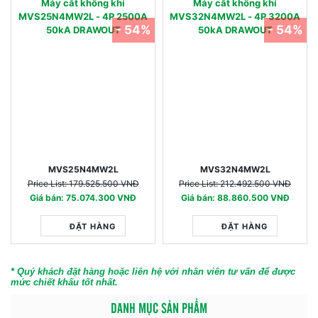
Máy cắt không khí
Máy cắt không khí
MVS25N4MW2L - 4P 2500A
MVS32N4MW2L - 4P 3200A
- 54%
- 54%
50kA DRAWOUT
50kA DRAWOUT
MVS25N4MW2L
MVS32N4MW2L
Price List: 179.525.500 VNĐ
Price List: 212.492.500 VNĐ
Giá bán: 75.074.300 VNĐ
Giá bán: 88.860.500 VNĐ
ĐẶT HÀNG
ĐẶT HÀNG
* Quý khách đặt hàng hoặc liên hệ với nhân viên tư vấn để được
mức chiết khấu tốt nhất.
DANH MỤC SẢN PHẨM