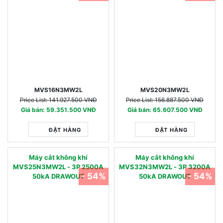
MVS16N3MW2L
MVS20N3MW2L
Price List: 141.927.500 VNĐ
Price List: 156.887.500 VNĐ
Giá bán: 59.351.500 VNĐ
Giá bán: 65.607.500 VNĐ
ĐẶT HÀNG
ĐẶT HÀNG
Máy cắt không khí
Máy cắt không khí
MVS25N3MW2L - 3P 2500A
MVS32N3MW2L - 3P 3200A
- 54%
- 54%
50kA DRAWOUT
50kA DRAWOUT