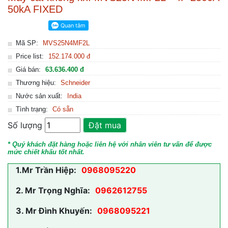
50kA FIXED
Mã SP:
MVS25N4MF2L
Price list:
152.174.000 đ
Giá bán:
63.636.400 đ
Thương hiệu:
Schneider
Nước sản xuất:
India
Tình trạng:
Có sẵn
Số lượng
Đặt mua
* Quý khách đặt hàng hoặc liên hệ với nhân viên tư vấn để được
mức chiết khấu tốt nhất.
1.
Mr Trần Hiệp:
0968095220
2.
Mr Trọng Nghĩa:
0962612755
3.
Mr Đình Khuyến:
0968095221