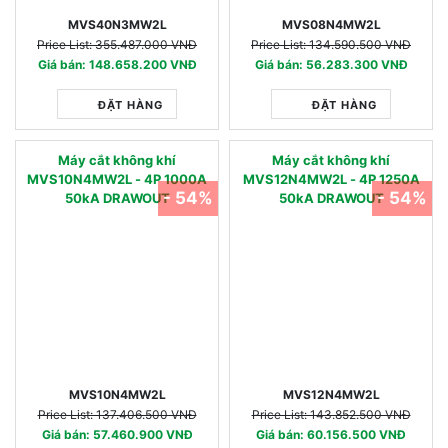
MVS40N3MW2L
MVS08N4MW2L
Price List: 355.487.000 VNĐ
Price List: 134.590.500 VNĐ
Giá bán: 148.658.200 VNĐ
Giá bán: 56.283.300 VNĐ
ĐẶT HÀNG
ĐẶT HÀNG
Máy cắt không khí
Máy cắt không khí
MVS10N4MW2L - 4P 1000A
MVS12N4MW2L - 4P 1250A
- 54%
- 54%
50kA DRAWOUT
50kA DRAWOUT
MVS10N4MW2L
MVS12N4MW2L
Price List: 137.406.500 VNĐ
Price List: 143.852.500 VNĐ
Giá bán: 57.460.900 VNĐ
Giá bán: 60.156.500 VNĐ