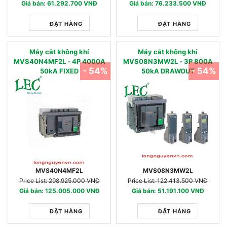
Giá bán: 61.292.700 VNĐ
Giá bán: 76.233.500 VNĐ
ĐẶT HÀNG
ĐẶT HÀNG
Máy cắt không khí
Máy cắt không khí
MVS40N4MF2L - 4P 4000A
MVS08N3MW2L - 3P 800A
- 54%
- 54%
50kA FIXED
50kA DRAWOUT
MVS40N4MF2L
MVS08N3MW2L
Price List: 298.925.000 VNĐ
Price List: 122.413.500 VNĐ
Giá bán: 125.005.000 VNĐ
Giá bán: 51.191.100 VNĐ
ĐẶT HÀNG
ĐẶT HÀNG