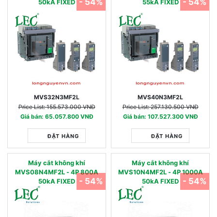
- 54%
- 54%
50kA FIXED
55kA FIXED
MVS32N3MF2L
MVS40N3MF2L
Price List: 155.573.000 VNĐ
Price List: 257.130.500 VNĐ
Giá bán: 65.057.800 VNĐ
Giá bán: 107.527.300 VNĐ
ĐẶT HÀNG
ĐẶT HÀNG
Máy cắt không khí
Máy cắt không khí
MVS08N4MF2L - 4P 800A
MVS10N4MF2L - 4P 1000A
- 54%
- 54%
50kA FIXED
50kA FIXED