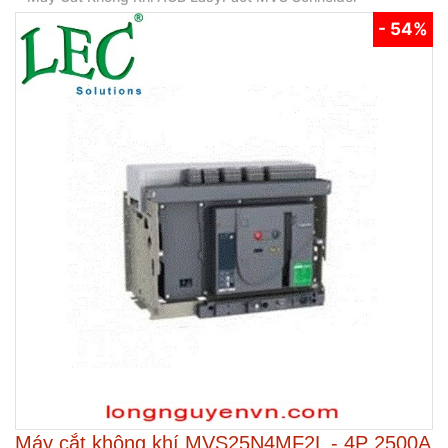
- 54%
Máy cắt không khí MVS25N4MF2L - 4P 2500A