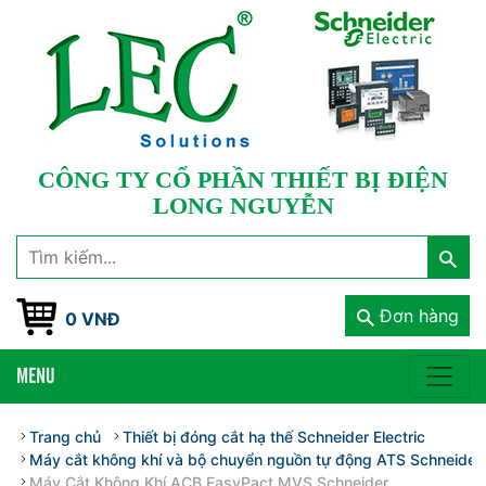
CÔNG TY CỔ PHẦN THIẾT BỊ ĐIỆN
LONG NGUYỄN
Đơn hàng
0 VNĐ
MENU
Trang chủ
Thiết bị đóng cắt hạ thế Schneider Electric
Máy cắt không khí và bộ chuyển nguồn tự động ATS Schneider E
Máy Cắt Không Khí ACB EasyPact MVS Schneider