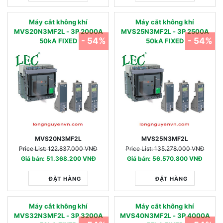
Máy cắt không khí
Máy cắt không khí
MVS20N3MF2L - 3P 2000A
MVS25N3MF2L - 3P 2500A
- 54%
- 54%
50kA FIXED
50kA FIXED
MVS20N3MF2L
MVS25N3MF2L
Price List: 122.837.000 VNĐ
Price List: 135.278.000 VNĐ
Giá bán: 51.368.200 VNĐ
Giá bán: 56.570.800 VNĐ
ĐẶT HÀNG
ĐẶT HÀNG
Máy cắt không khí
Máy cắt không khí
MVS32N3MF2L - 3P 3200A
MVS40N3MF2L - 3P 4000A