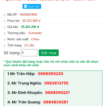
Mã SP:
NS06bH3M2
Price list:
60.412.000 đ
Giá bán:
25.263.200 đ
Thương hiệu:
Schneider
Nước sản xuất:
China
Tình trạng:
Có sẵn
Số lượng
Đặt mua
* Quý khách đặt hàng hoặc liên hệ với nhân viên tư vấn để được
mức chiết khấu tốt nhất.
1.
Mr Trần Hiệp:
0968095220
2.
Mr Trọng Nghĩa:
0962612755
3.
Mr Đình Khuyến:
0968095221
4.
Mr Trần Quang:
0984824281