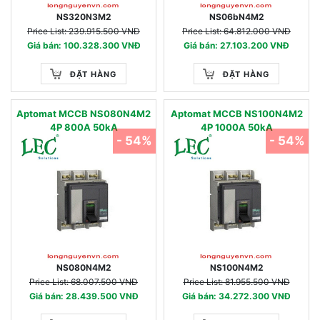
NS320N3M2
NS06bN4M2
Price List: 239.915.500 VNĐ
Price List: 64.812.000 VNĐ
Giá bán: 100.328.300 VNĐ
Giá bán: 27.103.200 VNĐ
ĐẶT HÀNG
ĐẶT HÀNG
Aptomat MCCB NS080N4M2
Aptomat MCCB NS100N4M2
4P 800A 50kA
4P 1000A 50kA
- 54%
- 54%
NS080N4M2
NS100N4M2
Price List: 68.007.500 VNĐ
Price List: 81.955.500 VNĐ
Giá bán: 28.439.500 VNĐ
Giá bán: 34.272.300 VNĐ