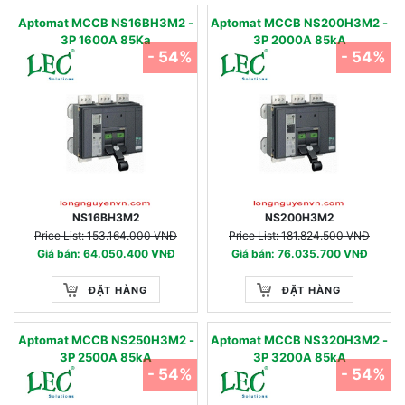
Aptomat MCCB NS16BH3M2 -
Aptomat MCCB NS200H3M2 -
3P 1600A 85Ka
3P 2000A 85kA
- 54%
- 54%
NS16BH3M2
NS200H3M2
Price List: 153.164.000 VNĐ
Price List: 181.824.500 VNĐ
Giá bán: 64.050.400 VNĐ
Giá bán: 76.035.700 VNĐ
ĐẶT HÀNG
ĐẶT HÀNG
Aptomat MCCB NS250H3M2 -
Aptomat MCCB NS320H3M2 -
3P 2500A 85kA
3P 3200A 85kA
- 54%
- 54%