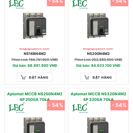
- 54%
- 54%
NS16BN4M2
NS200N4M2
Price List: 164.741.500 VNĐ
Price List: 202.383.500 VNĐ
Giá bán: 68.891.900 VNĐ
Giá bán: 84.633.100 VNĐ
ĐẶT HÀNG
ĐẶT HÀNG
Aptomat MCCB NS250N4M2
Aptomat MCCB NS320N4M2
4P 2500A 70kA
4P 3200A 70kA
- 54%
- 54%