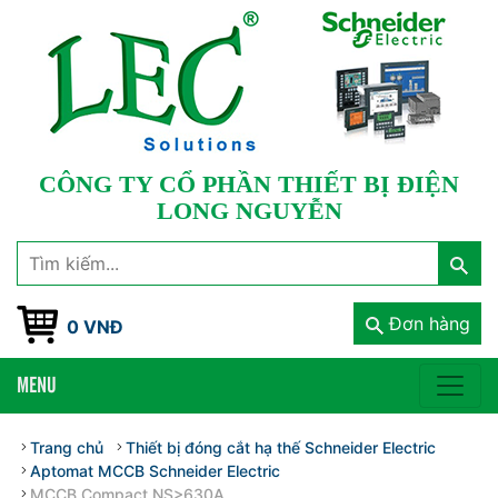
CÔNG TY CỔ PHẦN THIẾT BỊ ĐIỆN
LONG NGUYỄN
Đơn hàng
0 VNĐ
MENU
Trang chủ
Thiết bị đóng cắt hạ thế Schneider Electric
Aptomat MCCB Schneider Electric
MCCB Compact NS>630A