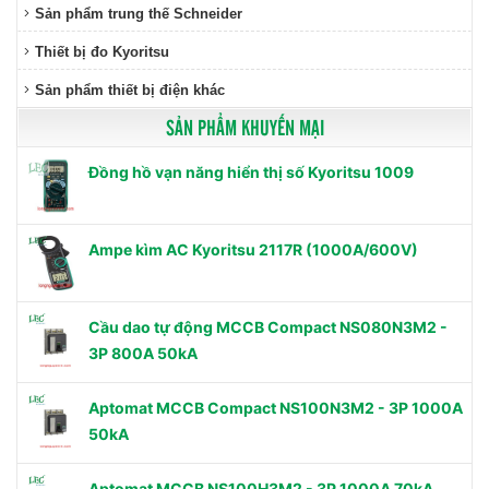
Sản phẩm trung thế Schneider
Thiết bị đo Kyoritsu
Sản phẩm thiết bị điện khác
SẢN PHẨM KHUYẾN MẠI
Đồng hồ vạn năng hiển thị số Kyoritsu 1009
Ampe kìm AC Kyoritsu 2117R (1000A/600V)
Cầu dao tự động MCCB Compact NS080N3M2 -
3P 800A 50kA
Aptomat MCCB Compact NS100N3M2 - 3P 1000A
50kA
Aptomat MCCB NS100H3M2 - 3P 1000A 70kA