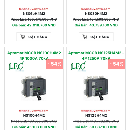
NS06bH4M2
NS080H4M2
Price List: 100.479.500 VNĐ
Price List: 104.593.500 VNĐ
Giá bán: 42.018.700 VNĐ
Giá bán: 43.739.100 VNĐ
ĐẶT HÀNG
ĐẶT HÀNG
Aptomat MCCB NS100H4M2
Aptomat MCCB NS125H4M2 -
4P 1000A 70kA
4P 1250A 70kA
- 54%
- 54%
NS100H4M2
NS125H4M2
Price List: 107.855.000 VNĐ
Price List: 119.773.500 VNĐ
Giá bán: 45.103.000 VNĐ
Giá bán: 50.087.100 VNĐ