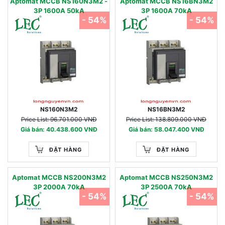
Aptomat MCCB NS160N3M2 -
Aptomat MCCB NS16BN3M2
3P 1600A 50kA
3P 1600A 70kA
- 54%
- 54%
NS160N3M2
NS16BN3M2
Price List: 96.701.000 VNĐ
Price List: 138.809.000 VNĐ
Giá bán: 40.438.600 VNĐ
Giá bán: 58.047.400 VNĐ
ĐẶT HÀNG
ĐẶT HÀNG
Aptomat MCCB NS200N3M2
Aptomat MCCB NS250N3M2
3P 2000A 70kA
3P 2500A 70kA
- 54%
- 54%