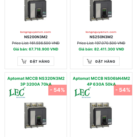
NS200N3M2
NS250N3M2
Price List: 161.936.500 VNĐ
Price List: 197.070.500 VNĐ
Giá bán: 67.718.900 VNĐ
Giá bán: 82.411.300 VNĐ
ĐẶT HÀNG
ĐẶT HÀNG
Aptomat MCCB NS320N3M2
Aptomat MCCB NS06bN4M2
3P 3200A 70kA
4P 630A 50kA
- 54%
- 54%