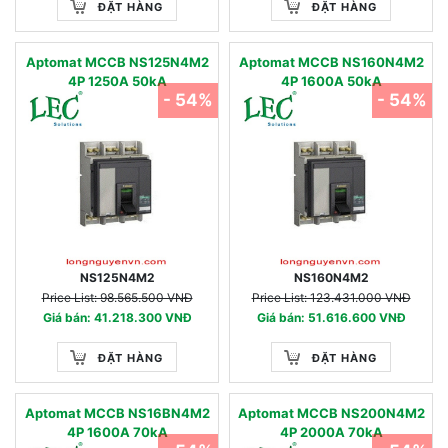
ĐẶT HÀNG
ĐẶT HÀNG
Aptomat MCCB NS125N4M2
Aptomat MCCB NS160N4M2
4P 1250A 50kA
4P 1600A 50kA
- 54%
- 54%
NS125N4M2
NS160N4M2
Price List: 98.565.500 VNĐ
Price List: 123.431.000 VNĐ
Giá bán: 41.218.300 VNĐ
Giá bán: 51.616.600 VNĐ
ĐẶT HÀNG
ĐẶT HÀNG
Aptomat MCCB NS16BN4M2
Aptomat MCCB NS200N4M2
4P 1600A 70kA
4P 2000A 70kA