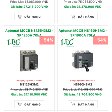
Price List: 65.087.000 VNĐ
Price List: 75.036.500 VNĐ
Giá bán: 27.218.200 VNĐ
Giá bán: 31.378.900 VNĐ
ĐẶT HÀNG
ĐẶT HÀNG
Aptomat MCCB NS125H3M2 -
Aptomat MCCB NS160H3M2 -
3P 1250A 70kA
3P 1600A 70kA
- 54%
- 54%
NS125H3M2
NS160H3M2
Price List: 88.742.500 VNĐ
Price List: 116.468.000 VNĐ
Giá bán: 37.110.500 VNĐ
Giá bán: 48.704.800 VNĐ
ĐẶT HÀNG
ĐẶT HÀNG