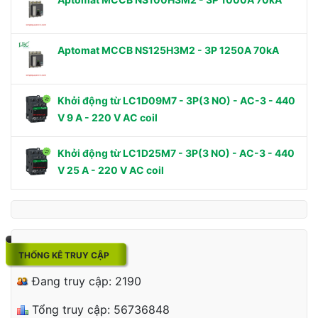
Aptomat MCCB NS125H3M2 - 3P 1250A 70kA
Khởi động từ LC1D09M7 - 3P(3 NO) - AC-3 - 440
V 9 A - 220 V AC coil
Khởi động từ LC1D25M7 - 3P(3 NO) - AC-3 - 440
V 25 A - 220 V AC coil
THỐNG KÊ TRUY CẬP
Đang truy cập: 2190
Tổng truy cập: 56736848