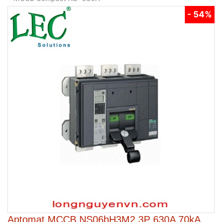
- 54%
Aptomat MCCB NS06bH3M2 3P 630A 70kA