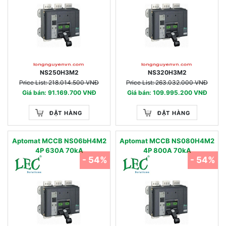
NS250H3M2
NS320H3M2
Price List: 218.014.500 VNĐ
Price List: 263.032.000 VNĐ
Giá bán: 91.169.700 VNĐ
Giá bán: 109.995.200 VNĐ
ĐẶT HÀNG
ĐẶT HÀNG
Aptomat MCCB NS06bH4M2
Aptomat MCCB NS080H4M2
4P 630A 70kA
4P 800A 70kA
- 54%
- 54%