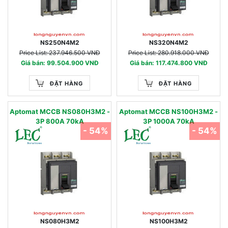
NS250N4M2
NS320N4M2
Price List: 237.946.500 VNĐ
Price List: 280.918.000 VNĐ
Giá bán: 99.504.900 VNĐ
Giá bán: 117.474.800 VNĐ
ĐẶT HÀNG
ĐẶT HÀNG
Aptomat MCCB NS080H3M2 -
Aptomat MCCB NS100H3M2 -
3P 800A 70kA
3P 1000A 70kA
- 54%
- 54%
NS080H3M2
NS100H3M2