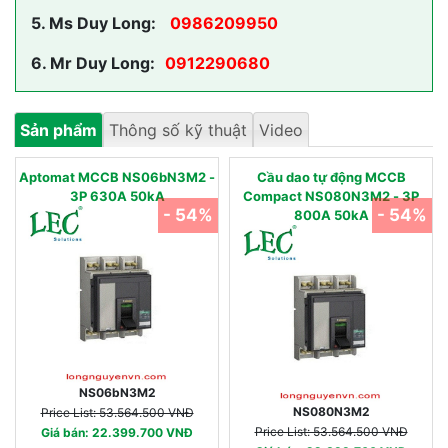
5.
Ms Duy Long:
0986209950
6.
Mr Duy Long:
0912290680
Sản phẩm
Thông số kỹ thuật
Video
Aptomat MCCB NS06bN3M2 -
Cầu dao tự động MCCB
3P 630A 50kA
Compact NS080N3M2 - 3P
- 54%
- 54%
800A 50kA
NS06bN3M2
NS080N3M2
Price List: 53.564.500 VNĐ
Price List: 53.564.500 VNĐ
Giá bán: 22.399.700 VNĐ