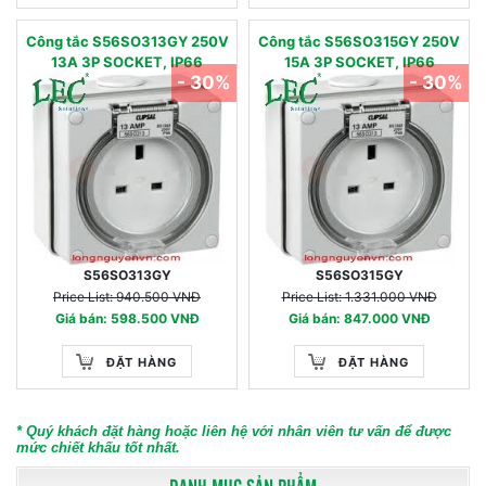
Công tắc S56SO313GY 250V
Công tắc S56SO315GY 250V
13A 3P SOCKET, IP66
15A 3P SOCKET, IP66
- 30%
- 30%
S56SO313GY
S56SO315GY
Price List: 940.500 VNĐ
Price List: 1.331.000 VNĐ
Giá bán: 598.500 VNĐ
Giá bán: 847.000 VNĐ
ĐẶT HÀNG
ĐẶT HÀNG
* Quý khách đặt hàng hoặc liên hệ với nhân viên tư vấn để được
mức chiết khấu tốt nhất.