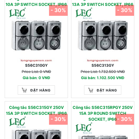
10A 3P SWITCH SOCKET, IP66
13A 3P SWITCH SOCKET, IP66
- 30%
- 30%
S56C310GY
S56C313GY
Price List: 0 VNĐ
Price List: 1.732.500 VNĐ
Giá bán: 0 VNĐ
Giá bán: 1.102.500 VNĐ
ĐẶT HÀNG
ĐẶT HÀNG
Công tắc S56C315GY 250V
Công tắc S56C315RPGY 250V
15A 3P SWITCH SOCKET, IP66
15A 3P ROUND SWITCH
- 30%
- 30%
SOCKET, IP66