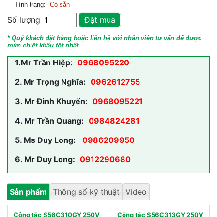
Tình trạng:
Có sẵn
Số lượng
Đặt mua
* Quý khách đặt hàng hoặc liên hệ với nhân viên tư vấn để được
mức chiết khấu tốt nhất.
1.
Mr Trần Hiệp:
0968095220
2.
Mr Trọng Nghĩa:
0962612755
3.
Mr Đình Khuyến:
0968095221
4.
Mr Trần Quang:
0984824281
5.
Ms Duy Long:
0986209950
6.
Mr Duy Long:
0912290680
Sản phẩm
Thông số kỹ thuật
Video
Công tắc S56C310GY 250V
Công tắc S56C313GY 250V