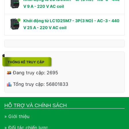
V 9 A - 220 V AC coil
Khởi động từ LC1D25M7 - 3P(3 NO) - AC-3 - 440
V 25 A - 220 V AC coil
THỐNG KÊ TRUY CẬP
Đang truy cập: 2695
Tổng truy cập: 56801833
HỖ TRỢ VÀ CHÍNH SÁCH
» Giới thiệu
» Đối tác chiến lược