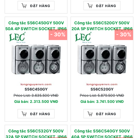
ĐẶT HÀNG
ĐẶT HÀNG
Công tắc S56C450GY 500V
Công tắc S56C520GY 500V
50A 4P SWITCH SOCKET, IP66
20A 5P SWITCH SOCKET, IP66
- 30%
- 30%
S56C450GY
S56C520GY
Price List: 3.635.500 VNĐ
Price List: 5.879.500 VNĐ
Giá bán: 2.313.500 VNĐ
Giá bán: 3.741.500 VNĐ
ĐẶT HÀNG
ĐẶT HÀNG
Công tắc S56C532GY 500V
Công tắc S56C540GY 500V
32A 5P SWITCH SOCKET, IP66
40A 5P SWITCH SOCKET, IP66