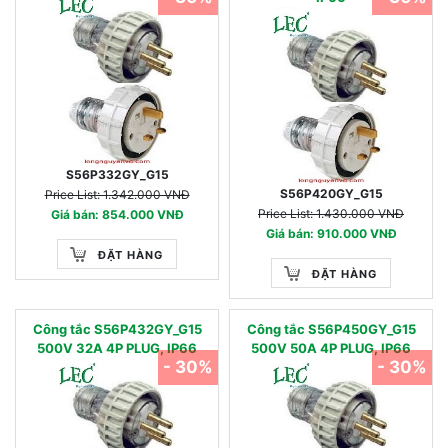
S56P332GY_G15
S56P420GY_G15
Price List: 1.342.000 VNĐ
Price List: 1.430.000 VNĐ
Giá bán: 854.000 VNĐ
Giá bán: 910.000 VNĐ
ĐẶT HÀNG
ĐẶT HÀNG
Công tắc S56P432GY_G15
Công tắc S56P450GY_G15
500V 32A 4P PLUG, IP66
500V 50A 4P PLUG, IP66
- 30%
- 30%