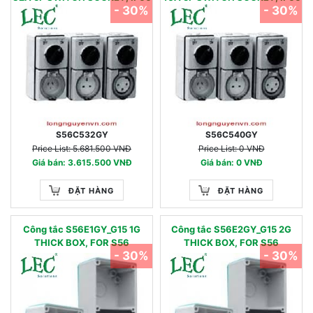
- 30%
- 30%
S56C532GY
S56C540GY
Price List: 5.681.500 VNĐ
Price List: 0 VNĐ
Giá bán: 3.615.500 VNĐ
Giá bán: 0 VNĐ
ĐẶT HÀNG
ĐẶT HÀNG
Công tắc S56E1GY_G15 1G
Công tắc S56E2GY_G15 2G
THICK BOX, FOR S56
THICK BOX, FOR S56
- 30%
- 30%