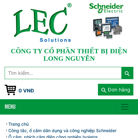
CÔNG TY CỔ PHẦN THIẾT BỊ ĐIỆN
LONG NGUYỄN
Đơn hàng
0 VNĐ
MENU
Trang chủ
Công tắc, ổ cắm dân dụng và công nghiệp Schneider
Ổ cắm, phích cắm điện công nghiệp Isolator