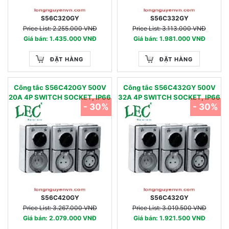
S56C320GY
S56C332GY
Price List: 2.255.000 VNĐ
Price List: 3.113.000 VNĐ
Giá bán: 1.435.000 VNĐ
Giá bán: 1.981.000 VNĐ
ĐẶT HÀNG
ĐẶT HÀNG
Công tắc S56C420GY 500V
Công tắc S56C432GY 500V
20A 4P SWITCH SOCKET, IP66
32A 4P SWITCH SOCKET, IP66
- 30%
- 30%
S56C420GY
S56C432GY
Price List: 3.267.000 VNĐ
Price List: 3.019.500 VNĐ
Giá bán: 2.079.000 VNĐ
Giá bán: 1.921.500 VNĐ