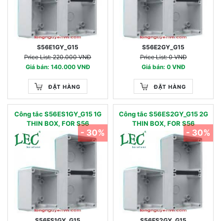
S56E1GY_G15
S56E2GY_G15
Price List: 220.000 VNĐ
Price List: 0 VNĐ
Giá bán: 140.000 VNĐ
Giá bán: 0 VNĐ
ĐẶT HÀNG
ĐẶT HÀNG
Công tắc S56ES1GY_G15 1G
Công tắc S56ES2GY_G15 2G
THIN BOX, FOR S56
THIN BOX, FOR S56
- 30%
- 30%
S56ES1GY_G15
S56ES2GY_G15