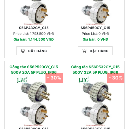
S56P432GY_G15
S56P450GY_G15
Price List: 1.798.500 VNĐ
Price List: 0 VNĐ
Giá bán: 1.144.500 VNĐ
Giá bán: 0 VNĐ
ĐẶT HÀNG
ĐẶT HÀNG
Công tắc S56P520GY_G15
Công tắc S56P532GY_G15
500V 20A 5P PLUG, IP66
500V 32A 5P PLUG, IP66
- 30%
- 30%
S56P520GY_G15
S56P532GY_G15