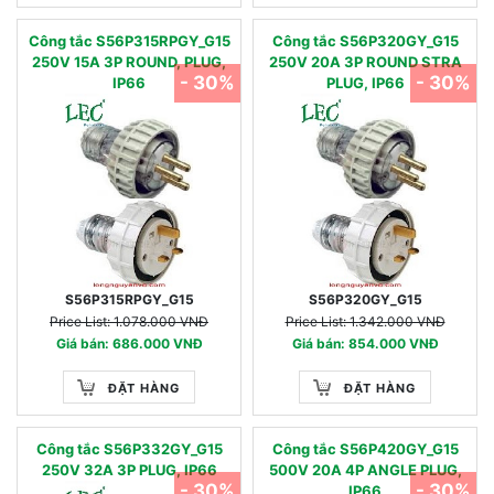
Công tắc S56P315RPGY_G15
Công tắc S56P320GY_G15
250V 15A 3P ROUND, PLUG,
250V 20A 3P ROUND STRA
- 30%
- 30%
IP66
PLUG, IP66
S56P315RPGY_G15
S56P320GY_G15
Price List: 1.078.000 VNĐ
Price List: 1.342.000 VNĐ
Giá bán: 686.000 VNĐ
Giá bán: 854.000 VNĐ
ĐẶT HÀNG
ĐẶT HÀNG
Công tắc S56P332GY_G15
Công tắc S56P420GY_G15
250V 32A 3P PLUG, IP66
500V 20A 4P ANGLE PLUG,
- 30%
- 30%
IP66