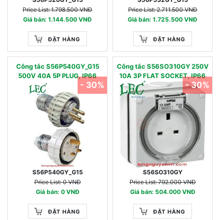
Price List: 1.798.500 VNĐ
Price List: 2.711.500 VNĐ
Giá bán: 1.144.500 VNĐ
Giá bán: 1.725.500 VNĐ
ĐẶT HÀNG
ĐẶT HÀNG
Công tắc S56P540GY_G15
Công tắc S56SO310GY 250V
500V 40A 5P PLUG, IP66
10A 3P FLAT SOCKET, IP66
- 30%
- 30%
S56P540GY_G15
S56SO310GY
Price List: 0 VNĐ
Price List: 792.000 VNĐ
Giá bán: 0 VNĐ
Giá bán: 504.000 VNĐ
ĐẶT HÀNG
ĐẶT HÀNG