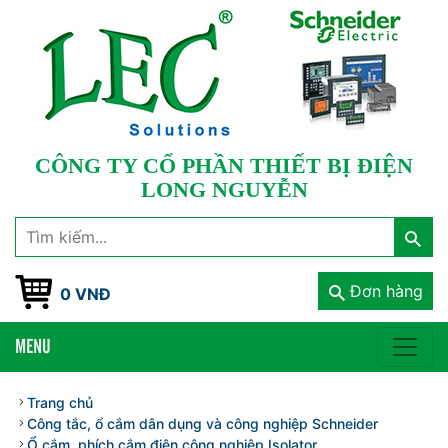
CÔNG TY CỔ PHẦN THIẾT BỊ ĐIỆN
LONG NGUYỄN
Đơn hàng
0 VNĐ
MENU
Trang chủ
Công tắc, ổ cắm dân dụng và công nghiệp Schneider
Ổ cắm, phích cắm điện công nghiệp Isolator