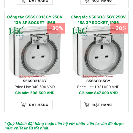
ĐẶT HÀNG
ĐẶT HÀNG
Công tắc S56SO313GY 250V
Công tắc S56SO315GY 250V
13A 3P SOCKET, IP66
15A 3P SOCKET, IP66
- 30%
- 30%
S56SO313GY
S56SO315GY
Price List: 940.500 VNĐ
Price List: 1.331.000 VNĐ
Giá bán: 598.500 VNĐ
Giá bán: 847.000 VNĐ
ĐẶT HÀNG
ĐẶT HÀNG
* Quý khách đặt hàng hoặc liên hệ với nhân viên tư vấn để được
mức chiết khấu tốt nhất.