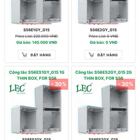
S56E1GY_G15
S56E2GY_G15
Price List: 220.000 VNĐ
Price List: 0 VNĐ
Giá bán: 140.000 VNĐ
Giá bán: 0 VNĐ
ĐẶT HÀNG
ĐẶT HÀNG
Công tắc S56ES1GY_G15 1G
Công tắc S56ES2GY_G15 2G
THIN BOX, FOR S56
THIN BOX, FOR S56
- 30%
- 30%
S56ES1GY_G15
S56ES2GY_G15