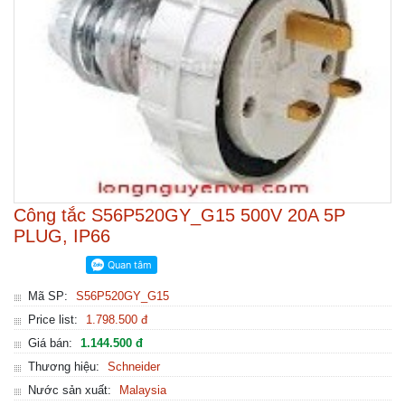
Công tắc S56P520GY_G15 500V 20A 5P
PLUG, IP66
Mã SP:
S56P520GY_G15
Price list:
1.798.500 đ
Giá bán:
1.144.500 đ
Thương hiệu:
Schneider
Nước sản xuất:
Malaysia