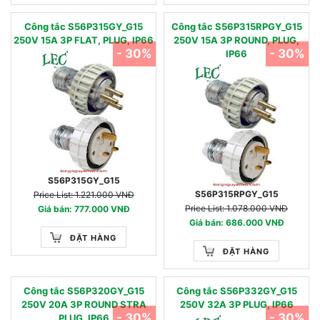
Công tắc S56P315GY_G15
Công tắc S56P315RPGY_G15
250V 15A 3P FLAT, PLUG, IP66
250V 15A 3P ROUND, PLUG,
- 30%
- 30%
IP66
S56P315GY_G15
S56P315RPGY_G15
Price List: 1.221.000 VNĐ
Price List: 1.078.000 VNĐ
Giá bán: 777.000 VNĐ
Giá bán: 686.000 VNĐ
ĐẶT HÀNG
ĐẶT HÀNG
Công tắc S56P320GY_G15
Công tắc S56P332GY_G15
250V 20A 3P ROUND STRA
250V 32A 3P PLUG, IP66
- 30%
- 30%
PLUG, IP66