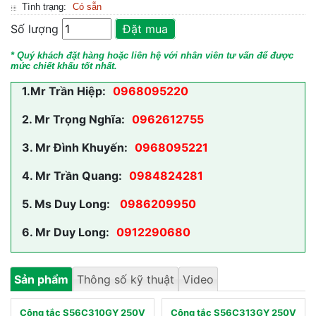
Tình trạng:
Có sẵn
Số lượng
Đặt mua
* Quý khách đặt hàng hoặc liên hệ với nhân viên tư vấn để được
mức chiết khấu tốt nhất.
1.
Mr Trần Hiệp:
0968095220
2.
Mr Trọng Nghĩa:
0962612755
3.
Mr Đình Khuyến:
0968095221
4.
Mr Trần Quang:
0984824281
5.
Ms Duy Long:
0986209950
6.
Mr Duy Long:
0912290680
Sản phẩm
Thông số kỹ thuật
Video
Công tắc S56C310GY 250V
Công tắc S56C313GY 250V