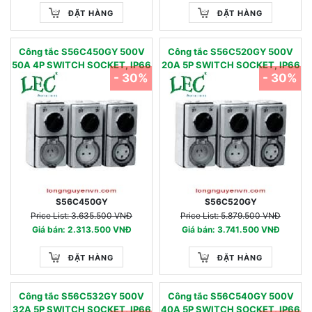
ĐẶT HÀNG
ĐẶT HÀNG
Công tắc S56C450GY 500V
Công tắc S56C520GY 500V
50A 4P SWITCH SOCKET, IP66
20A 5P SWITCH SOCKET, IP66
- 30%
- 30%
S56C450GY
S56C520GY
Price List: 3.635.500 VNĐ
Price List: 5.879.500 VNĐ
Giá bán: 2.313.500 VNĐ
Giá bán: 3.741.500 VNĐ
ĐẶT HÀNG
ĐẶT HÀNG
Công tắc S56C532GY 500V
Công tắc S56C540GY 500V
32A 5P SWITCH SOCKET, IP66
40A 5P SWITCH SOCKET, IP66