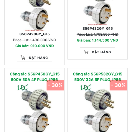
S56P432GY_G15
S56P420GY_G15
Price List: 1.798.500 VNĐ
Price List: 1.430.000 VNĐ
Giá bán: 1.144.500 VNĐ
Giá bán: 910.000 VNĐ
ĐẶT HÀNG
ĐẶT HÀNG
Công tắc S56P450GY_G15
Công tắc S56P532GY_G15
500V 50A 4P PLUG, IP66
500V 32A 5P PLUG, IP66
- 30%
- 30%