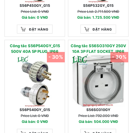
S56P450GY_G15
S56P532GY_G15
Price List: 0 VNĐ
Price List: 2.711.500 VNĐ
Giá bán: 0 VNĐ
Giá bán: 1.725.500 VNĐ
ĐẶT HÀNG
ĐẶT HÀNG
Công tắc S56P540GY_G15
Công tắc S56SO310GY 250V
500V 40A 5P PLUG, IP66
10A 3P FLAT SOCKET, IP66
- 30%
- 30%
S56P540GY_G15
S56SO310GY
Price List: 0 VNĐ
Price List: 792.000 VNĐ
Giá bán: 0 VNĐ
Giá bán: 504.000 VNĐ