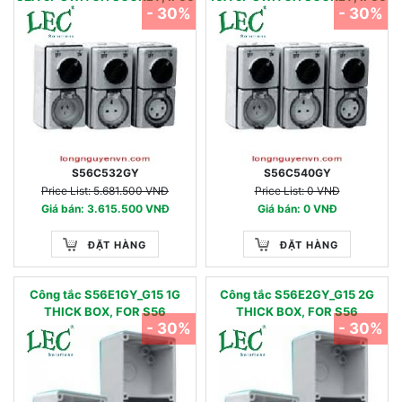
- 30%
- 30%
S56C532GY
S56C540GY
Price List: 5.681.500 VNĐ
Price List: 0 VNĐ
Giá bán: 3.615.500 VNĐ
Giá bán: 0 VNĐ
ĐẶT HÀNG
ĐẶT HÀNG
Công tắc S56E1GY_G15 1G
Công tắc S56E2GY_G15 2G
THICK BOX, FOR S56
THICK BOX, FOR S56
- 30%
- 30%