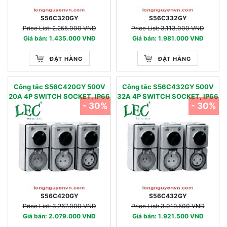
S56C320GY
S56C332GY
Price List: 2.255.000 VNĐ
Price List: 3.113.000 VNĐ
Giá bán: 1.435.000 VNĐ
Giá bán: 1.981.000 VNĐ
ĐẶT HÀNG
ĐẶT HÀNG
Công tắc S56C420GY 500V
Công tắc S56C432GY 500V
20A 4P SWITCH SOCKET, IP66
32A 4P SWITCH SOCKET, IP66
- 30%
- 30%
S56C420GY
S56C432GY
Price List: 3.267.000 VNĐ
Price List: 3.019.500 VNĐ
Giá bán: 2.079.000 VNĐ
Giá bán: 1.921.500 VNĐ