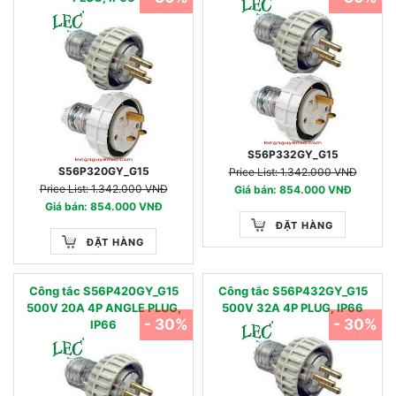
S56P332GY_G15
S56P320GY_G15
Price List: 1.342.000 VNĐ
Price List: 1.342.000 VNĐ
Giá bán: 854.000 VNĐ
Giá bán: 854.000 VNĐ
ĐẶT HÀNG
ĐẶT HÀNG
Công tắc S56P420GY_G15
Công tắc S56P432GY_G15
500V 20A 4P ANGLE PLUG,
500V 32A 4P PLUG, IP66
- 30%
- 30%
IP66