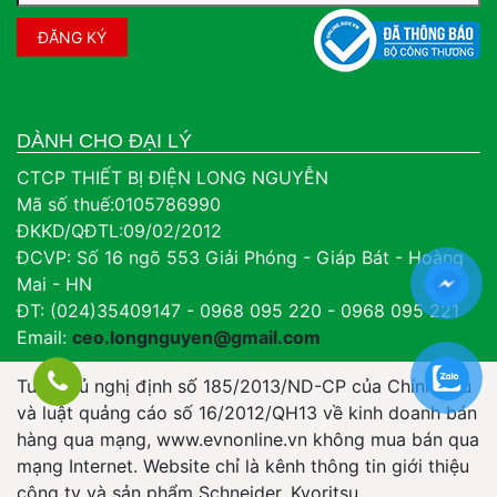
DÀNH CHO ĐẠI LÝ
CTCP THIẾT BỊ ĐIỆN LONG NGUYỄN
Mã số thuế:0105786990
ĐKKD/QĐTL:09/02/2012
ĐCVP: Số 16 ngõ 553 Giải Phóng - Giáp Bát - Hoàng
Mai - HN
ĐT: (024)35409147 - 0968 095 220 - 0968 095 221
Email:
ceo.longnguyen@gmail.com
Tuân thủ nghị định số 185/2013/ND-CP của Chính Phủ
và luật quảng cáo số 16/2012/QH13 về kinh doanh bán
hàng qua mạng, www.evnonline.vn không mua bán qua
mạng Internet. Website chỉ là kênh thông tin giới thiệu
công ty và sản phẩm Schneider, Kyoritsu