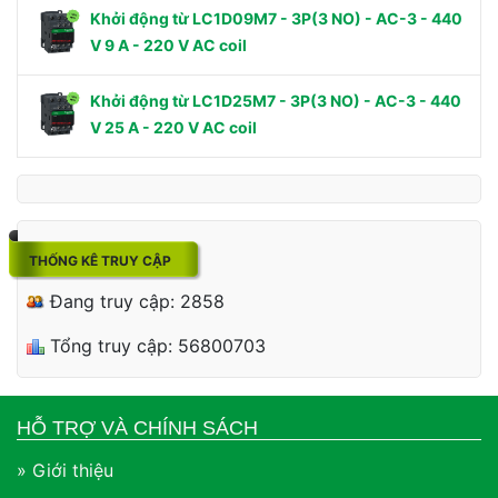
Khởi động từ LC1D09M7 - 3P(3 NO) - AC-3 - 440
V 9 A - 220 V AC coil
Khởi động từ LC1D25M7 - 3P(3 NO) - AC-3 - 440
V 25 A - 220 V AC coil
THỐNG KÊ TRUY CẬP
Đang truy cập: 2858
Tổng truy cập: 56800703
HỖ TRỢ VÀ CHÍNH SÁCH
» Giới thiệu