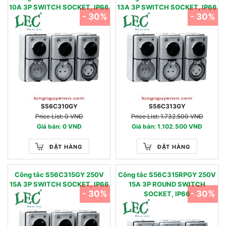
10A 3P SWITCH SOCKET, IP66
13A 3P SWITCH SOCKET, IP66
- 30%
- 30%
S56C310GY
S56C313GY
Price List: 0 VNĐ
Price List: 1.732.500 VNĐ
Giá bán: 0 VNĐ
Giá bán: 1.102.500 VNĐ
ĐẶT HÀNG
ĐẶT HÀNG
Công tắc S56C315GY 250V
Công tắc S56C315RPGY 250V
15A 3P SWITCH SOCKET, IP66
15A 3P ROUND SWITCH
- 30%
- 30%
SOCKET, IP66