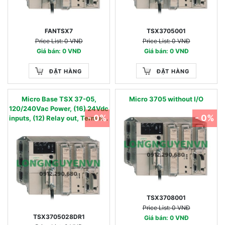
FANTSX7
TSX3705001
Price List: 0 VNĐ
Price List: 0 VNĐ
Giá bán: 0 VNĐ
Giá bán: 0 VNĐ
ĐẶT HÀNG
ĐẶT HÀNG
Micro Base TSX 37-05,
Micro 3705 without I/O
120/240Vac Power, (16) 24Vdc
- 0%
- 0%
inputs, (12) Relay out, Terminal
Block
TSX3708001
Price List: 0 VNĐ
TSX3705028DR1
Giá bán: 0 VNĐ