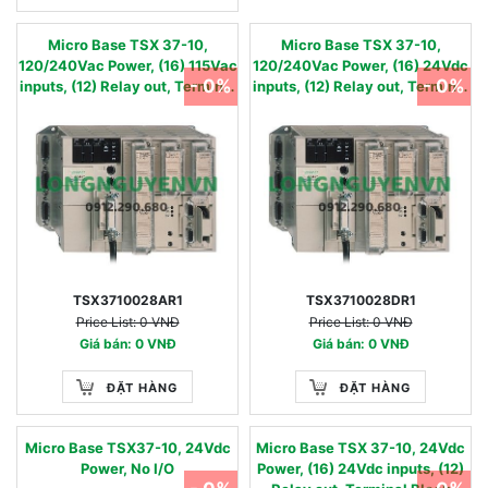
Micro Base TSX 37-10,
Micro Base TSX 37-10,
120/240Vac Power, (16) 115Vac
120/240Vac Power, (16) 24Vdc
- 0%
- 0%
inputs, (12) Relay out, Terminal
inputs, (12) Relay out, Terminal
Block
Block
TSX3710028AR1
TSX3710028DR1
Price List: 0 VNĐ
Price List: 0 VNĐ
Giá bán: 0 VNĐ
Giá bán: 0 VNĐ
ĐẶT HÀNG
ĐẶT HÀNG
Micro Base TSX37-10, 24Vdc
Micro Base TSX 37-10, 24Vdc
Power, No I/O
Power, (16) 24Vdc inputs, (12)