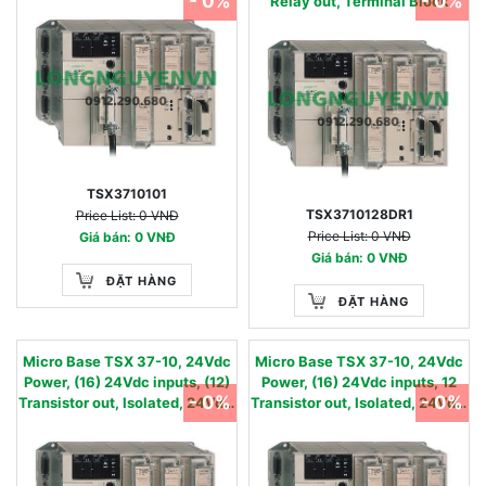
- 0%
- 0%
Relay out, Terminal Block
TSX3710101
TSX3710128DR1
Price List: 0 VNĐ
Price List: 0 VNĐ
Giá bán: 0 VNĐ
Giá bán: 0 VNĐ
ĐẶT HÀNG
ĐẶT HÀNG
Micro Base TSX 37-10, 24Vdc
Micro Base TSX 37-10, 24Vdc
Power, (16) 24Vdc inputs, (12)
Power, (16) 24Vdc inputs, 12
- 0%
- 0%
Transistor out, Isolated, 24Vdc,
Transistor out, Isolated, 24Vdc,
0.5A, Terminal Block
0.5A, (2) HE10 Connectors.