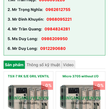
2.
Mr Trọng Nghĩa:
0962612755
3.
Mr Đình Khuyến:
0968095221
4.
Mr Trần Quang:
0984824281
5.
Ms Duy Long:
0986209950
6.
Mr Duy Long:
0912290680
Sản phẩm
Thông số kỹ thuật
Video
TSX-7 RK S/E GRIL VENTIL
Micro 3705 without I/O
- 0%
- 0%