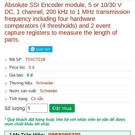
Absolute SSI Encoder module, 5 or 10/30 V
DC, 1 channel, 200 kHz to 1 MHz transmission
frequency including four hardware
comparators (4 thresholds) and 2 event
capture registers to measure the length of
parts.
Mã SP:
TSXCTZ1B
Price list:
0 đ
Giá bán:
0 đ
Thương hiệu:
Schneider
Nước sản xuất:
Schneider
Tình trạng:
Có sẵn
Số lượng
Đặt mua
* Quý khách đặt hàng hoặc liên hệ với nhân viên tư vấn để được
mức chiết khấu tốt nhất.
1.
Mr Trần Hiệp:
0968095220