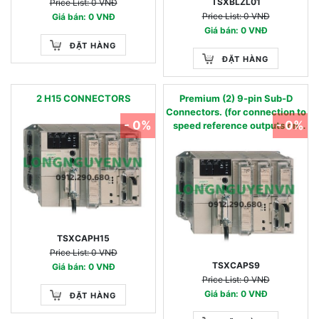
TSXBLZL01
Price List: 0 VNĐ
Price List: 0 VNĐ
Giá bán: 0 VNĐ
Giá bán: 0 VNĐ
ĐẶT HÀNG
ĐẶT HÀNG
2 H15 CONNECTORS
Premium (2) 9-pin Sub-D
Connectors. (for connection to
- 0%
- 0%
speed reference outputs on
CAY module)
TSXCAPH15
Price List: 0 VNĐ
TSXCAPS9
Giá bán: 0 VNĐ
Price List: 0 VNĐ
Giá bán: 0 VNĐ
ĐẶT HÀNG