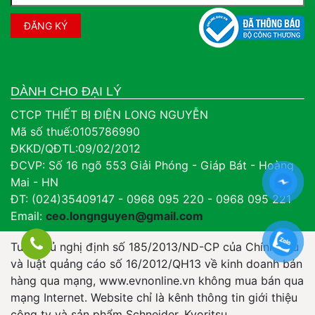
DÀNH CHO ĐẠI LÝ
CTCP THIẾT BỊ ĐIỆN LONG NGUYỄN
Mã số thuế:0105786990
ĐKKD/QĐTL:09/02/2012
ĐCVP: Số 16 ngõ 553 Giải Phóng - Giáp Bát - Hoàng
Mai - HN
ĐT: (024)35409147 - 0968 095 220 - 0968 095 221
Email:
ceo.longnguyen@gmail.com
Tuân thủ nghị định số 185/2013/ND-CP của Chính Phủ
và luật quảng cáo số 16/2012/QH13 về kinh doanh bán
hàng qua mạng, www.evnonline.vn không mua bán qua
mạng Internet. Website chỉ là kênh thông tin giới thiệu
công ty và sản phẩm Schneider, Kyoritsu