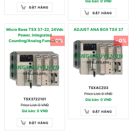
Giá bán: 0 VNĐ
ĐẶT HÀNG
ĐẶT HÀNG
Micro Base TSX 37-22, 24Vdc
ADJUST ANA BOX TSX 37
Power, Integrated
- 0%
- 0%
Counting/Analog Functions
TSXACZ03
Price List: 0 VNĐ
TSX3722101
Giá bán: 0 VNĐ
Price List: 0 VNĐ
Giá bán: 0 VNĐ
ĐẶT HÀNG
ĐẶT HÀNG