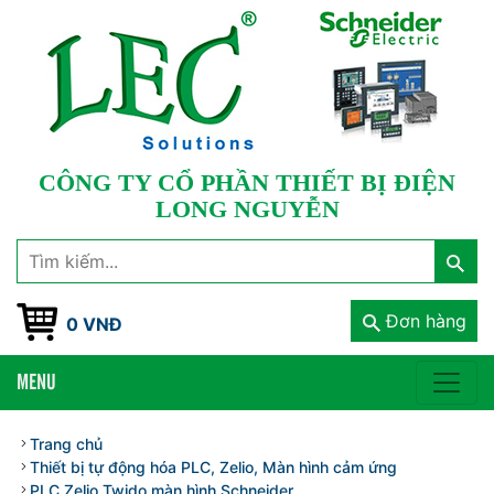
CÔNG TY CỔ PHẦN THIẾT BỊ ĐIỆN
LONG NGUYỄN
Đơn hàng
0 VNĐ
MENU
Trang chủ
Thiết bị tự động hóa PLC, Zelio, Màn hình cảm ứng
PLC Zelio Twido màn hình Schneider