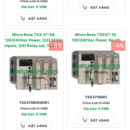
Price List: 0 VNĐ
Giá bán: 0 VNĐ
ĐẶT HÀNG
ĐẶT HÀNG
Micro Base TSX 37-08,
Micro Base TSX37-10,
120/240Vac Power, (32) 24Vdc
120/240Vac Power, No I/O
- 0%
- 0%
inputs, (24) Relay out, Terminal
Block
TSX3710001
TSX3708056DR1
Price List: 0 VNĐ
Price List: 0 VNĐ
Giá bán: 0 VNĐ
Giá bán: 0 VNĐ
ĐẶT HÀNG
ĐẶT HÀNG