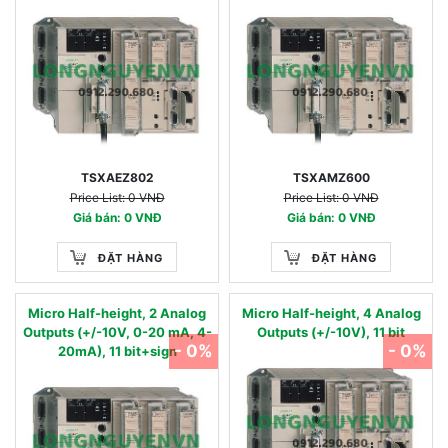
20mA) and terminal block. 11
bits + sign. Not isolated
between channels but isolated
from the ground. Usable with
the complete TSX Micro
product range including the
V5.0
TSXAEZ802
TSXAMZ600
Price List: 0 VNĐ
Price List: 0 VNĐ
Giá bán: 0 VNĐ
Giá bán: 0 VNĐ
ĐẶT HÀNG
ĐẶT HÀNG
Micro Half-height, 2 Analog
Micro Half-height, 4 Analog
Outputs (+/-10V, 0-20 mA, 4-
Outputs (+/-10V), 11 bit
- 0%
- 0%
20mA), 11 bit+sign