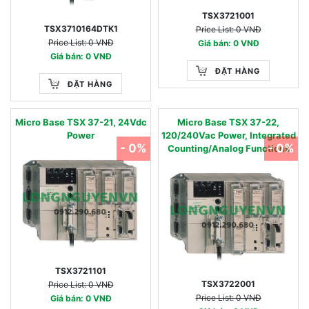
TSX3721001
TSX3710164DTK1
Price List: 0 VNĐ
Price List: 0 VNĐ
Giá bán: 0 VNĐ
Giá bán: 0 VNĐ
ĐẶT HÀNG
ĐẶT HÀNG
Micro Base TSX 37-21, 24Vdc
Micro Base TSX 37-22,
Power
120/240Vac Power, Integrated
- 0%
- 0%
Counting/Analog Functions
TSX3721101
TSX3722001
Price List: 0 VNĐ
Price List: 0 VNĐ
Giá bán: 0 VNĐ