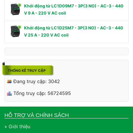
Khởi động từ LC1D09M7 - 3P(3 NO) - AC-3 - 440
V 9 A - 220 V AC coil
Khởi động từ LC1D25M7 - 3P(3 NO) - AC-3 - 440
V 25 A - 220 V AC coil
THỐNG KÊ TRUY CẬP
Đang truy cập: 3042
Tổng truy cập: 56724595
HỖ TRỢ VÀ CHÍNH SÁCH
» Giới thiệu