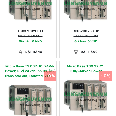
TSX3710128DT1
TSX3710128DTK1
Price List: 0 VNĐ
Price List: 0 VNĐ
Giá bán: 0 VNĐ
Giá bán: 0 VNĐ
ĐẶT HÀNG
ĐẶT HÀNG
Micro Base TSX 37-10, 24Vdc
Micro Base TSX 37-21,
Power, (32) 24Vdc inputs, (32)
100/240Vac Power
- 0%
- 0%
Transistor out, Isolated, 24Vdc,
0.1A, (4) HE10 Connectors.