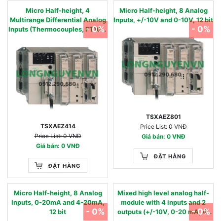
Micro Half-height, 4
Micro Half-height, 8 Analog
Multirange Differential Analog
Inputs, +/-10V and 0-10V, 12 bit
- 0%
- 0%
Inputs (Thermocouples, PT100,
NI1000), 16bit
TSXAEZ801
TSXAEZ414
Price List: 0 VNĐ
Price List: 0 VNĐ
Giá bán: 0 VNĐ
Giá bán: 0 VNĐ
ĐẶT HÀNG
ĐẶT HÀNG
Micro Half-height, 8 Analog
Mixed high level analog half-
Inputs, 0-20mA and 4-20mA,
module with 4 inputs and 2
- 0%
- 0%
12 bit
outputs (+/-10V, 0-20 mA, 4-