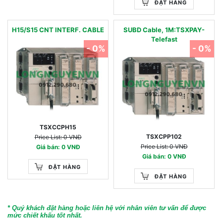
ĐẶT HÀNG
H15/S15 CNT INTERF. CABLE
SUBD Cable, 1M:TSXPAY-
Telefast
- 0%
- 0%
TSXCCPH15
TSXCPP102
Price List: 0 VNĐ
Price List: 0 VNĐ
Giá bán: 0 VNĐ
Giá bán: 0 VNĐ
ĐẶT HÀNG
ĐẶT HÀNG
* Quý khách đặt hàng hoặc liên hệ với nhân viên tư vấn để được
mức chiết khấu tốt nhất.