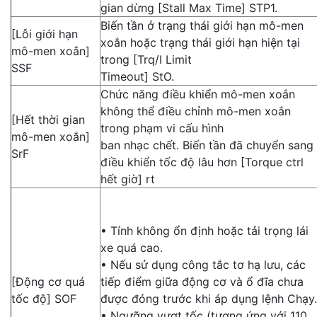
gian dừng [Stall Max Time] STP1.
Biến tần ở trạng thái giới hạn mô-men
[Lỗi giới hạn
xoắn hoặc trạng thái giới hạn hiện tại
mô-men xoắn]
trong [Trq/I Limit
SSF
Timeout] StO.
Chức năng điều khiển mô-men xoắn
không thể điều chỉnh mô-men xoắn
[Hết thời gian
trong phạm vi cấu hình
mô-men xoắn]
ban nhạc chết. Biến tần đã chuyển sang
SrF
điều khiển tốc độ lâu hơn [Torque ctrl
hết giờ] rt
• Tính không ổn định hoặc tải trọng lái
xe quá cao.
• Nếu sử dụng công tắc tơ hạ lưu, các
[Động cơ quá
tiếp điểm giữa động cơ và ổ đĩa chưa
tốc độ] SOF
được đóng trước khi áp dụng lệnh Chạy.
• Ngưỡng vượt tốc (tương ứng với 110