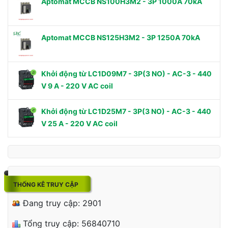
Aptomat MCCB NS100H3M2 - 3P 1000A 70kA
Aptomat MCCB NS125H3M2 - 3P 1250A 70kA
Khởi động từ LC1D09M7 - 3P(3 NO) - AC-3 - 440
V 9 A - 220 V AC coil
Khởi động từ LC1D25M7 - 3P(3 NO) - AC-3 - 440
V 25 A - 220 V AC coil
THỐNG KÊ TRUY CẬP
Đang truy cập: 2901
Tổng truy cập: 56840710