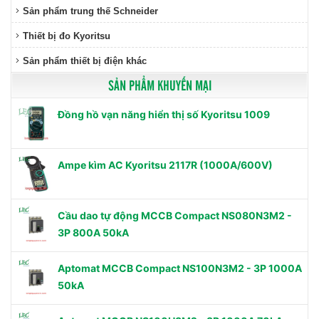
Sản phẩm trung thế Schneider
Thiết bị đo Kyoritsu
Sản phẩm thiết bị điện khác
SẢN PHẨM KHUYẾN MẠI
Đồng hồ vạn năng hiển thị số Kyoritsu 1009
Ampe kìm AC Kyoritsu 2117R (1000A/600V)
Cầu dao tự động MCCB Compact NS080N3M2 -
3P 800A 50kA
Aptomat MCCB Compact NS100N3M2 - 3P 1000A
50kA