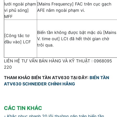
lưới ngoài phạm
[Mains Frequency] FAC trên cục gạch
vi phủ sóng]
AFE nằm ngoài phạm vi.
MFF
Biến tần không được bật mặc dù [Mains
[Công tắc tơ
V. time out] LCt đã hết thời gian chờ
đầu vào] LCF
trôi qua.
LIÊN HỆ TƯ VẤN BÁN HÀNG VÀ KỸ THUẬT : 0968095
220
THAM KHẢO BIẾN TẦN ATV630 TẠI ĐÂY:
BIẾN TẦN
ATV630 SCHNEIDER CHÍNH HÃNG
CÁC TIN KHÁC
- Khắc phục nhanh 20 lỗi thường gặp trên biến tần