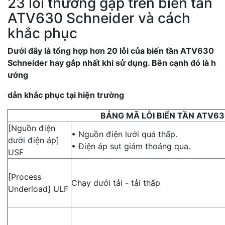
23 lỗi thường gặp trên biến tần
ATV630 Schneider và cách
khắc phục
Dưới đây là tổng hợp hơn 20 lỗi của biến tần ATV630
Schneider hay gắp nhất khi sử dụng. Bên cạnh đó là h
ướng
dẫn khắc phục tại hiện trường
BẢNG MÃ LỖI BIẾN TẦN ATV6
[Nguồn điện
• Nguồn điện lưới quá thấp.
dưới điện áp]
• Điện áp sụt giảm thoáng qua.
USF
[Process
Chạy dưới tải - tải thấp
Underload] ULF