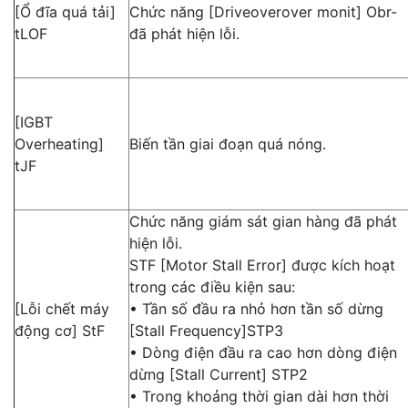
[Ổ đĩa quá tải]
Chức năng [Driveoverover monit] Obr-
tLOF
đã phát hiện lỗi.
[IGBT
Overheating]
Biến tần giai đoạn quá nóng.
tJF
Chức năng giám sát gian hàng đã phát
hiện lỗi.
STF [Motor Stall Error] được kích hoạt
trong các điều kiện sau:
[Lỗi chết máy
• Tần số đầu ra nhỏ hơn tần số dừng
động cơ] StF
[Stall Frequency]STP3
• Dòng điện đầu ra cao hơn dòng điện
dừng [Stall Current] STP2
• Trong khoảng thời gian dài hơn thời