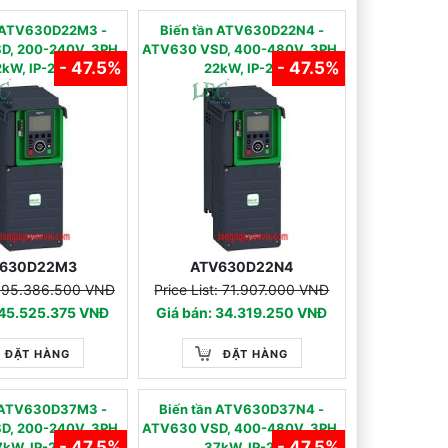
̀n ATV630D22M3 -
Biến tần ATV630D22N4 -
D, 200-240V, 3PH,
ATV630 VSD, 400-480V, 3PH,
- 47.5%
- 47.5%
kW, IP-21
22kW, IP-21
630D22M3
ATV630D22N4
t: 95.386.500 VNĐ
Price List: 71.907.000 VNĐ
 45.525.375 VNĐ
Giá bán: 34.319.250 VNĐ
ĐẶT HÀNG
ĐẶT HÀNG
̀n ATV630D37M3 -
Biến tần ATV630D37N4 -
D, 200-240V, 3PH,
ATV630 VSD, 400-480V, 3PH,
- 47.5%
- 47.5%
kW, IP-21
37kW, IP-21