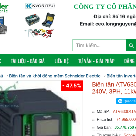
CÔNG TY CỔ PHẦN
Địa chỉ: Số 16 ng
Email: ceo.longnguyen
C
TÀI LIỆU - BÁO GIÁ
LIÊN HỆ
TƯ VẤN - GIẢI PHÁP
ĐĂNG
hủ
Biến tần và khởi động mềm Schneider Electric
Biến tần Inver
Biến tần ATV
- 47.5%
240V, 3PH, 11k
Mã SP:
ATV630D11
Price list:
74.965.000
Giá bán:
35.778.750 
Thương hiệu:
Schnei