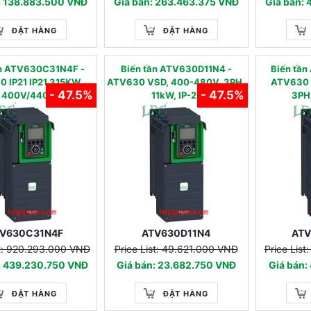
: 138.883.500 VNĐ
Giá bán: 263.463.375 VNĐ
Giá bán:
ĐẶT HÀNG
ĐẶT HÀNG
ần ATV630C31N4F -
Biến tần ATV630D11N4 -
Biến tâ
 IP21 IP21 315KW
ATV630 VSD, 400-480V, 3PH,
ATV630 
- 47.5%
- 47.5%
400V/440
11kW, IP-21
3PH,
V630C31N4F
ATV630D11N4
AT
st: 920.293.000 VNĐ
Price List: 49.621.000 VNĐ
Price Lis
: 439.230.750 VNĐ
Giá bán: 23.682.750 VNĐ
Giá bán:
ĐẶT HÀNG
ĐẶT HÀNG