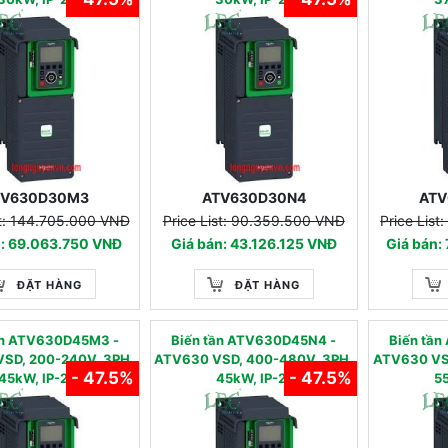
TV630D30M3
ATV630D30N4
ATV
st: 144.705.000 VNĐ
Price List: 90.359.500 VNĐ
Price Lis
n: 69.063.750 VNĐ
Giá bán: 43.126.125 VNĐ
Giá bán:
ĐẶT HÀNG
ĐẶT HÀNG
tần ATV630D45M3 -
Biến tần ATV630D45N4 -
Biến tâ
SD, 200-240V, 3PH,
ATV630 VSD, 400-480V, 3PH,
ATV630 VS
- 47.5%
- 47.5%
45kW, IP-21
45kW, IP-21
55