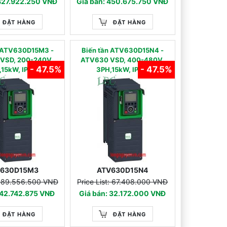
 427.922.250 VNĐ
Giá bán: 450.675.750 VNĐ
ĐẶT HÀNG
ĐẶT HÀNG
̀n ATV630D15M3 -
Biến tần ATV630D15N4 -
VSD, 200-240V,
ATV630 VSD, 400-480V,
- 47.5%
- 47.5%
15kW, IP-21
3PH,15kW, IP-21
V630D15M3
ATV630D15N4
t: 89.556.500 VNĐ
Price List: 67.408.000 VNĐ
 42.742.875 VNĐ
Giá bán: 32.172.000 VNĐ
ĐẶT HÀNG
ĐẶT HÀNG