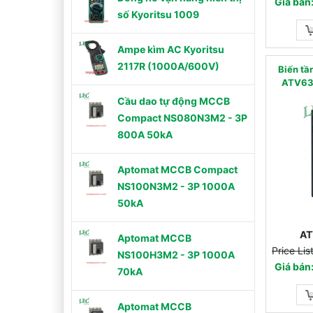
Giá bán
số Kyoritsu 1009
Ampe kìm AC Kyoritsu
2117R (1000A/600V)
Biến t
ATV630
Cầu dao tự động MCCB
Compact NS080N3M2 - 3P
800A 50kA
Aptomat MCCB Compact
NS100N3M2 - 3P 1000A
50kA
AT
Aptomat MCCB
Price Li
NS100H3M2 - 3P 1000A
Giá bán
70kA
Aptomat MCCB