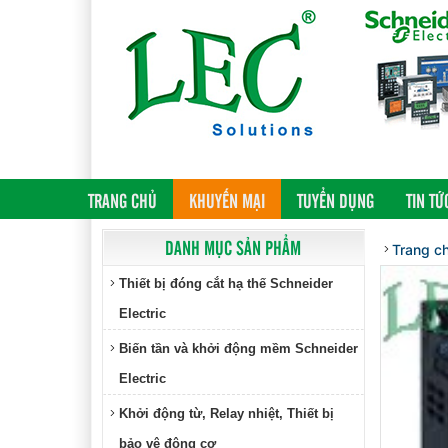
(CURRENT)
TRANG CHỦ
KHUYẾN MẠI
TUYỂN DỤNG
TIN TỨ
DANH MỤC SẢN PHẨM
Trang c
Thiết bị đóng cắt hạ thế Schneider
Electric
Biến tần và khởi động mềm Schneider
Electric
Khởi động từ, Relay nhiệt, Thiết bị
bảo vệ động cơ