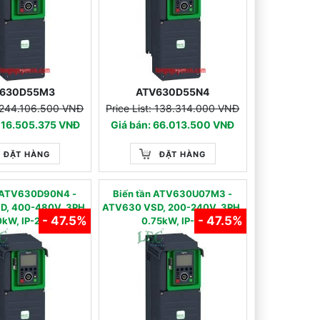
630D55M3
ATV630D55N4
: 244.106.500 VNĐ
Price List: 138.314.000 VNĐ
 116.505.375 VNĐ
Giá bán: 66.013.500 VNĐ
ĐẶT HÀNG
ĐẶT HÀNG
̀n ATV630D90N4 -
Biến tần ATV630U07M3 -
D, 400-480V, 3PH,
ATV630 VSD, 200-240V, 3PH,
- 47.5%
- 47.5%
kW, IP-21
0.75kW, IP-21