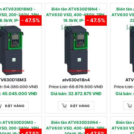
tần ATV630D18M3 -
Biến tần ATV630D18N4 -
Biến tâ
SD, 200-240V, 3PH,
ATV630 VSD, 400-480V, 3PH,
ATV630 VS
- 47.5%
- 47.5%
8.5kW, IP-21
18.5kW, IP-21
22
TV630D18M3
atv630d18n4
ATV
ist: 94.380.000 VNĐ
Price List: 68.876.500 VNĐ
Price Lis
n: 45.045.000 VNĐ
Giá bán: 32.872.875 VNĐ
Giá bán:
ĐẶT HÀNG
ĐẶT HÀNG
tần ATV630D30M3 -
Biến tần ATV630D30N4 -
Biến tâ
SD, 200-240V, 3PH,
ATV630 VSD, 400-480V, 3PH,
ATV630 VS
- 47.5%
- 47.5%
30kW, IP-21
30kW, IP-21
37