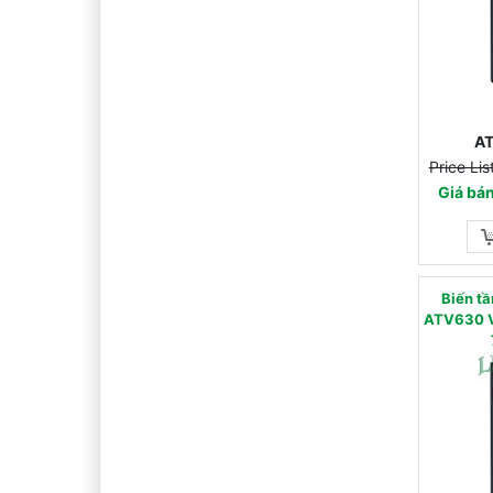
A
Price Li
Giá bá
Biến 
ATV630 V