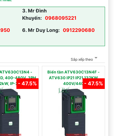
3.
Mr Đình
Khuyến:
0968095221
950
6.
Mr Duy Long:
0912290680
Sắp xếp theo
̀n ATV630C13N4 -
Biến tần ATV630C13N4F -
D, 400-480V, 3PH,
ATV630 IP21 IP21 132KW
- 47.5%
- 47.5%
2kW, IP-21
400V/440