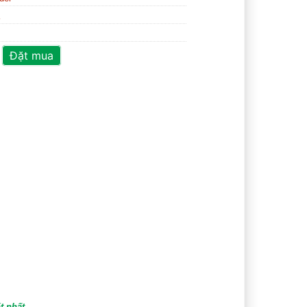
a
Đặt mua
t nhất.