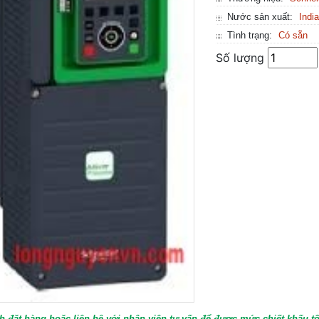
Nước sản xuất:
Indi
Tình trạng:
Có sẵn
Số lượng
h đặt hàng hoặc liên hệ với nhân viên tư vấn để được mức chiết khấu tố