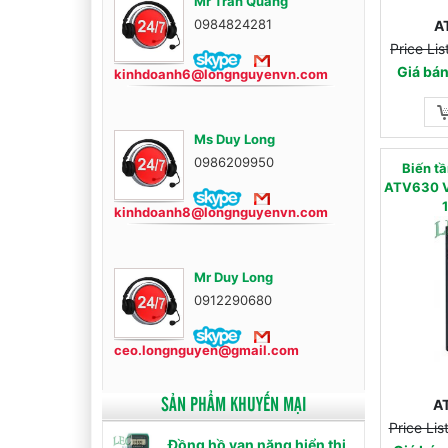
Mr Trần Quang
0984824281
A
Price Li
Giá bán
kinhdoanh6@longnguyenvn.com
Ms Duy Long
0986209950
Biến 
ATV630 V
kinhdoanh8@longnguyenvn.com
Mr Duy Long
0912290680
ceo.longnguyen@gmail.com
SẢN PHẨM KHUYẾN MẠI
A
Price Li
Đồng hồ vạn năng hiển thị