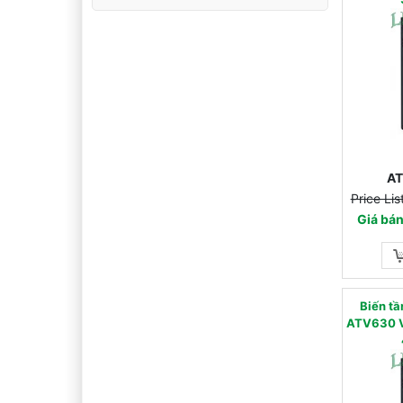
A
Price Li
Giá bá
Biến 
ATV630 V