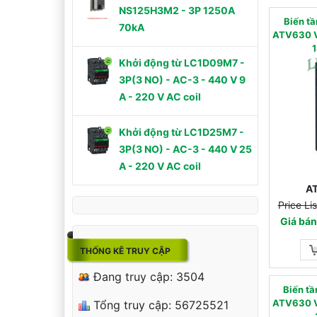
NS125H3M2 - 3P 1250A
Biến 
70kA
ATV630 V
1
Khởi động từ LC1D09M7 -
3P(3 NO) - AC-3 - 440 V 9
A - 220 V AC coil
Khởi động từ LC1D25M7 -
3P(3 NO) - AC-3 - 440 V 25
A - 220 V AC coil
A
Price L
Giá bá
THỐNG KÊ TRUY CẬP
Đang truy cập: 3504
Biến 
ATV630 V
Tổng truy cập: 56725521