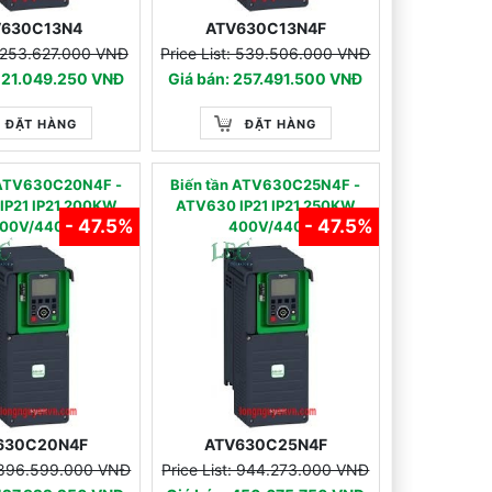
V630C13N4
ATV630C13N4F
: 253.627.000 VNĐ
Price List: 539.506.000 VNĐ
 121.049.250 VNĐ
Giá bán: 257.491.500 VNĐ
ĐẶT HÀNG
ĐẶT HÀNG
n ATV630C20N4F -
Biến tần ATV630C25N4F -
IP21 IP21 200KW
ATV630 IP21 IP21 250KW
- 47.5%
- 47.5%
00V/440
400V/440
630C20N4F
ATV630C25N4F
: 896.599.000 VNĐ
Price List: 944.273.000 VNĐ