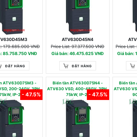
TV630D45M3
ATV630D45N4
ATV
st: 179.685.000 VNĐ
Price List: 97.377.500 VNĐ
Price List
n: 85.758.750 VNĐ
Giá bán: 46.475.625 VNĐ
Giá bán:
ĐẶT HÀNG
ĐẶT HÀNG
tần ATV630D75M3 -
Biến tần ATV630D75N4 -
Biến tâ
SD, 200-240V, 3PH,
ATV630 VSD, 400-480V, 3PH,
ATV630 VS
- 47.5%
- 47.5%
75kW, IP-21
75kW, IP-21
90