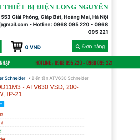
 THIẾT BỊ ĐIỆN LONG NGUYỄN
õ 553 Giải Phóng, Giáp Bát, Hoàng Mai, Hà Nội
@gmail.com - Hotline: 0968 095 220 - 0968
095 221
Đơn hàng
0 VNĐ
 NHẬP
HOTLINE : 0968 095 220 - 0968 095 221
ter Schneider
Biến tần ATV630 Schneider
630D11M3 - ATV630 VSD, 200-
W, IP-21
M3
 đ
đ
der