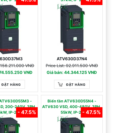
630D37M3
ATV630D37N4
t: 156.211.000 VNĐ
Price List: 92.911.500 VNĐ
 74.555.250 VNĐ
Giá bán: 44.344.125 VNĐ
ĐẶT HÀNG
ĐẶT HÀNG
̀n ATV630D55M3 -
Biến tần ATV630D55N4 -
D, 200-240V, 3PH,
ATV630 VSD, 400-480V, 3PH,
- 47.5%
- 47.5%
kW, IP-21
55kW, IP-21