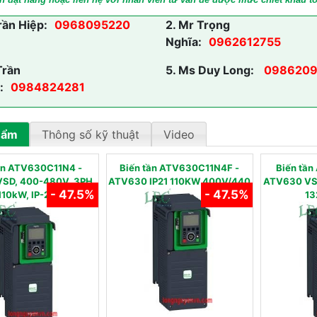
rần Hiệp:
0968095220
2.
Mr Trọng
Nghĩa:
0962612755
Trần
5.
Ms Duy Long:
0986209
:
0984824281
hẩm
Thông số kỹ thuật
Video
tần ATV630C11N4 -
Biến tần ATV630C11N4F -
Biến tâ
SD, 400-480V, 3PH,
ATV630 IP21 110KW 400V/440
ATV630 VS
- 47.5%
- 47.5%
110kW, IP-21
13