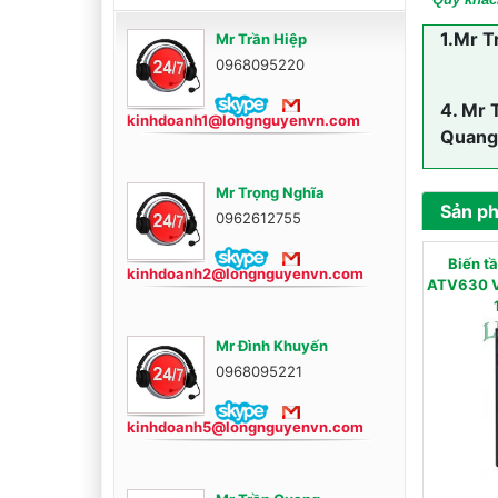
1.
Mr T
Mr Trần Hiệp
0968095220
4.
Mr 
kinhdoanh1@longnguyenvn.com
Quang
Mr Trọng Nghĩa
Sản p
0962612755
Biến 
kinhdoanh2@longnguyenvn.com
ATV630 V
Mr Đình Khuyến
0968095221
kinhdoanh5@longnguyenvn.com