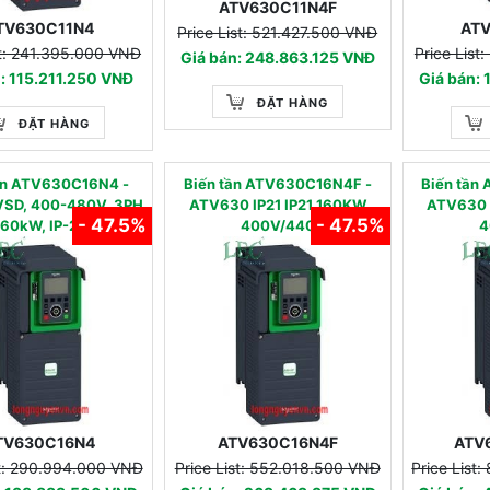
ATV630C11N4F
TV630C11N4
AT
Price List: 521.427.500 VNĐ
st: 241.395.000 VNĐ
Price List
Giá bán: 248.863.125 VNĐ
: 115.211.250 VNĐ
Giá bán:
ĐẶT HÀNG
ĐẶT HÀNG
tần ATV630C16N4 -
Biến tần ATV630C16N4F -
Biến tầ
SD, 400-480V, 3PH,
ATV630 IP21 IP21 160KW
ATV630 
- 47.5%
- 47.5%
160kW, IP-21
400V/440
4
TV630C16N4
ATV630C16N4F
ATV
st: 290.994.000 VNĐ
Price List: 552.018.500 VNĐ
Price List