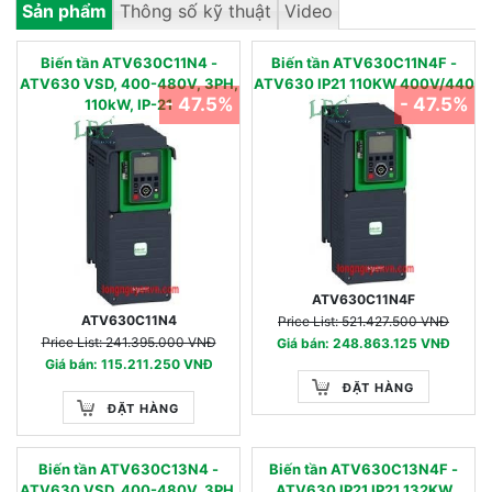
Sản phẩm
Thông số kỹ thuật
Video
Biến tần ATV630C11N4 -
Biến tần ATV630C11N4F -
ATV630 VSD, 400-480V, 3PH,
ATV630 IP21 110KW 400V/440
- 47.5%
- 47.5%
110kW, IP-21
ATV630C11N4F
ATV630C11N4
Price List: 521.427.500 VNĐ
Price List: 241.395.000 VNĐ
Giá bán: 248.863.125 VNĐ
Giá bán: 115.211.250 VNĐ
ĐẶT HÀNG
ĐẶT HÀNG
Biến tần ATV630C13N4 -
Biến tần ATV630C13N4F -
ATV630 VSD, 400-480V, 3PH,
ATV630 IP21 IP21 132KW