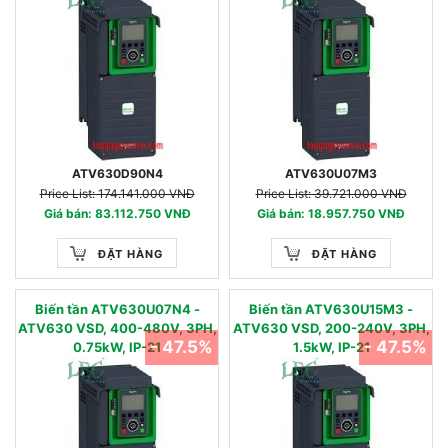
ATV630D90N4
ATV630U07M3
Price List: 174.141.000 VNĐ
Price List: 39.721.000 VNĐ
Giá bán: 83.112.750 VNĐ
Giá bán: 18.957.750 VNĐ
ĐẶT HÀNG
ĐẶT HÀNG
Biến tần ATV630U07N4 -
Biến tần ATV630U15M3 -
ATV630 VSD, 400-480V, 3PH,
ATV630 VSD, 200-240V, 3PH,
- 47.5%
- 47.5%
0.75kW, IP-21
1.5kW, IP-21