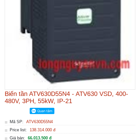
Biến tần ATV630D55N4 - ATV630 VSD, 400-
480V, 3PH, 55kW, IP-21
Mã SP:
ATV630D55N4
Price list:
138.314.000 đ
Giá bán:
66.013.500 đ