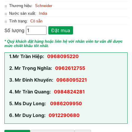
Thương hiệu:
Schneider
Nước sản xuất:
India
Tình trạng:
Có sẵn
Số lượng
Đặt mua
* Quý khách đặt hàng hoặc liên hệ với nhân viên tư vấn để được
mức chiết khấu tốt nhất.
1.
Mr Trần Hiệp:
0968095220
2.
Mr Trọng Nghĩa:
0962612755
3.
Mr Đình Khuyến:
0968095221
4.
Mr Trần Quang:
0984824281
5.
Ms Duy Long:
0986209950
6.
Mr Duy Long:
0912290680