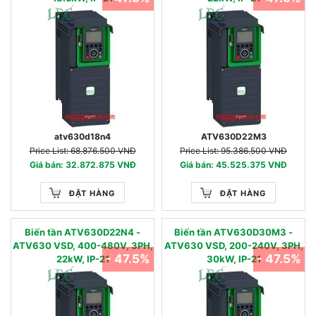
atv630d18n4
ATV630D22M3
Price List: 68.876.500 VNĐ
Price List: 95.386.500 VNĐ
Giá bán: 32.872.875 VNĐ
Giá bán: 45.525.375 VNĐ
ĐẶT HÀNG
ĐẶT HÀNG
Biến tần ATV630D22N4 -
Biến tần ATV630D30M3 -
ATV630 VSD, 400-480V, 3PH,
ATV630 VSD, 200-240V, 3PH,
- 47.5%
- 47.5%
22kW, IP-21
30kW, IP-21