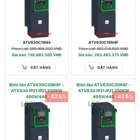
ATV630C16N4
ATV630C16N4F
Price List: 290.994.000 VNĐ
Price List: 552.018.500 VNĐ
Giá bán: 138.883.500 VNĐ
Giá bán: 263.463.375 VNĐ
ĐẶT HÀNG
ĐẶT HÀNG
Biến tần ATV630C20N4F -
Biến tần ATV630C25N4F -
ATV630 IP21 IP21 200KW
ATV630 IP21 IP21 250KW
- 47.5%
- 47.5%
400V/440
400V/440