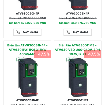
ATV630C20N4F
ATV630C25N4F
Price List: 896.599.000 VNĐ
Price List: 944.273.000 VNĐ
Giá bán: 427.922.250 VNĐ
Giá bán: 450.675.750 VNĐ
ĐẶT HÀNG
ĐẶT HÀNG
Biến tần ATV630C31N4F -
Biến tần ATV630D11M3 -
ATV630 IP21 IP21 315KW
ATV630 VSD, 200-240V, 3PH,
- 47.5%
- 47.5%
400V/440
11kW, IP-21
ATV630C31N4F
ATV630D11M3
Price List: 920.293.000 VNĐ
Price List: 74.965.000 VNĐ