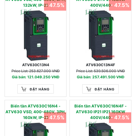
- 47.5%
- 47.5%
132kW, IP-21
400V/440
ATV630C13N4
ATV630C13N4F
Price List: 253.627.000 VNĐ
Price List: 539.506.000 VNĐ
Giá bán: 121.049.250 VNĐ
Giá bán: 257.491.500 VNĐ
ĐẶT HÀNG
ĐẶT HÀNG
Biến tần ATV630C16N4 -
Biến tần ATV630C16N4F -
ATV630 VSD, 400-480V, 3PH,
ATV630 IP21 IP21 160KW
- 47.5%
- 47.5%
160kW, IP-21
400V/440