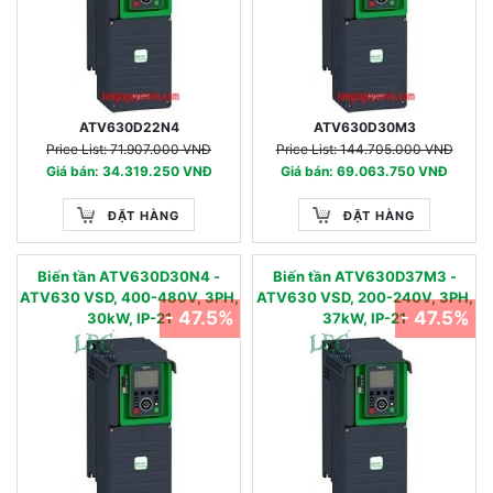
ATV630D22N4
ATV630D30M3
Price List: 71.907.000 VNĐ
Price List: 144.705.000 VNĐ
Giá bán: 34.319.250 VNĐ
Giá bán: 69.063.750 VNĐ
ĐẶT HÀNG
ĐẶT HÀNG
Biến tần ATV630D30N4 -
Biến tần ATV630D37M3 -
ATV630 VSD, 400-480V, 3PH,
ATV630 VSD, 200-240V, 3PH,
- 47.5%
- 47.5%
30kW, IP-21
37kW, IP-21