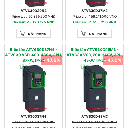
ATV630D30N4
ATV630D37M3
Price List: 90.359.500 VNĐ
Price List: 156.211.000 VNĐ
Giá bán: 43.126.125 VNĐ
Giá bán: 74.555.250 VNĐ
ĐẶT HÀNG
ĐẶT HÀNG
Biến tần ATV630D37N4 -
Biến tần ATV630D45M3 -
ATV630 VSD, 400-480V, 3PH,
ATV630 VSD, 200-240V, 3PH,
- 47.5%
- 47.5%
37kW, IP-21
45kW, IP-21
ATV630D37N4
ATV630D45M3
Price List: 92.911.500 VNĐ
Price List: 179.685.000 VNĐ
Giá bán: 44.344.125 VNĐ
Giá bán: 85.758.750 VNĐ