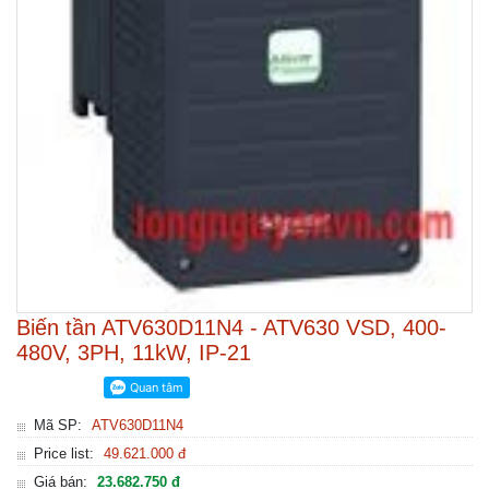
Biến tần ATV630D11N4 - ATV630 VSD, 400-
480V, 3PH, 11kW, IP-21
Mã SP:
ATV630D11N4
Price list:
49.621.000 đ
Giá bán:
23.682.750 đ