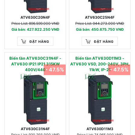
ATV630C20N4F
ATV630C25N4F
Price List: 896.599.000 VNĐ
Price List: 944.273.000 VNĐ
Giá bán: 427.922.250 VNĐ
Giá bán: 450.675.750 VNĐ
ĐẶT HÀNG
ĐẶT HÀNG
Biến tần ATV630C31N4F -
Biến tần ATV630D11M3 -
ATV630 IP21 IP21 315KW
ATV630 VSD, 200-240V, 3PH,
- 47.5%
- 47.5%
400V/440
11kW, IP-21
ATV630C31N4F
ATV630D11M3
Price List: 920.293.000 VNĐ
Price List: 74.965.000 VNĐ