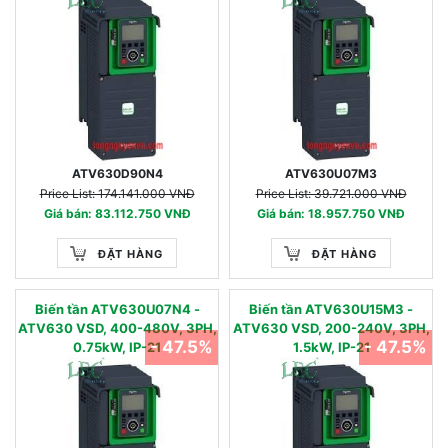
ATV630D90N4
ATV630U07M3
Price List: 174.141.000 VNĐ
Price List: 39.721.000 VNĐ
Giá bán: 83.112.750 VNĐ
Giá bán: 18.957.750 VNĐ
ĐẶT HÀNG
ĐẶT HÀNG
Biến tần ATV630U07N4 -
Biến tần ATV630U15M3 -
ATV630 VSD, 400-480V, 3PH,
ATV630 VSD, 200-240V, 3PH,
- 47.5%
- 47.5%
0.75kW, IP-21
1.5kW, IP-21