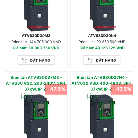
ATV630D30M3
ATV630D30N4
Price List: 144.705.000 VNĐ
Price List: 90.359.500 VNĐ
Giá bán: 69.063.750 VNĐ
Giá bán: 43.126.125 VNĐ
ĐẶT HÀNG
ĐẶT HÀNG
Biến tần ATV630D37M3 -
Biến tần ATV630D37N4 -
ATV630 VSD, 200-240V, 3PH,
ATV630 VSD, 400-480V, 3PH,
- 47.5%
- 47.5%
37kW, IP-21
37kW, IP-21