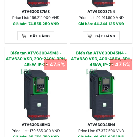
ATV630D37M3
ATV630D37N4
Price List: 156.211.000 VNĐ
Price List: 92.911.500 VNĐ
Giá bán: 74.555.250 VNĐ
Giá bán: 44.344.125 VNĐ
ĐẶT HÀNG
ĐẶT HÀNG
Biến tần ATV630D45M3 -
Biến tần ATV630D45N4 -
ATV630 VSD, 200-240V, 3PH,
ATV630 VSD, 400-480V, 3PH,
- 47.5%
- 47.5%
45kW, IP-21
45kW, IP-21
ATV630D45M3
ATV630D45N4
Price List: 179.685.000 VNĐ
Price List: 97.377.500 VNĐ
Giá bán: 85.758.750 VNĐ
Giá bán: 46.475.625 VNĐ