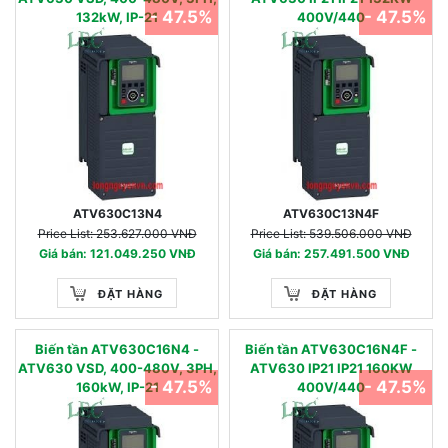
- 47.5%
- 47.5%
132kW, IP-21
400V/440
ATV630C13N4
ATV630C13N4F
Price List: 253.627.000 VNĐ
Price List: 539.506.000 VNĐ
Giá bán: 121.049.250 VNĐ
Giá bán: 257.491.500 VNĐ
ĐẶT HÀNG
ĐẶT HÀNG
Biến tần ATV630C16N4 -
Biến tần ATV630C16N4F -
ATV630 VSD, 400-480V, 3PH,
ATV630 IP21 IP21 160KW
- 47.5%
- 47.5%
160kW, IP-21
400V/440