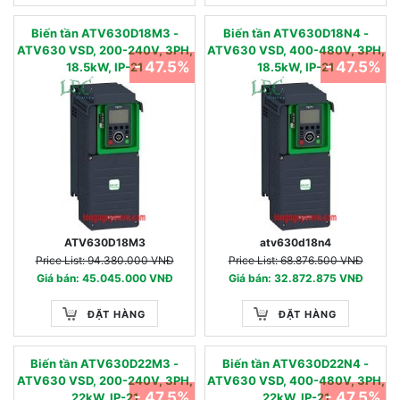
Biến tần ATV630D18M3 -
Biến tần ATV630D18N4 -
ATV630 VSD, 200-240V, 3PH,
ATV630 VSD, 400-480V, 3PH,
- 47.5%
- 47.5%
18.5kW, IP-21
18.5kW, IP-21
ATV630D18M3
atv630d18n4
Price List: 94.380.000 VNĐ
Price List: 68.876.500 VNĐ
Giá bán: 45.045.000 VNĐ
Giá bán: 32.872.875 VNĐ
ĐẶT HÀNG
ĐẶT HÀNG
Biến tần ATV630D22M3 -
Biến tần ATV630D22N4 -
ATV630 VSD, 200-240V, 3PH,
ATV630 VSD, 400-480V, 3PH,
- 47.5%
- 47.5%
22kW, IP-21
22kW, IP-21