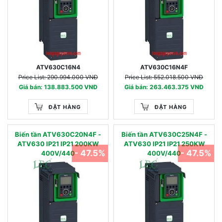
ATV630C16N4
ATV630C16N4F
Price List: 290.994.000 VNĐ
Price List: 552.018.500 VNĐ
Giá bán: 138.883.500 VNĐ
Giá bán: 263.463.375 VNĐ
ĐẶT HÀNG
ĐẶT HÀNG
Biến tần ATV630C20N4F -
Biến tần ATV630C25N4F -
ATV630 IP21 IP21 200KW
ATV630 IP21 IP21 250KW
- 47.5%
- 47.5%
400V/440
400V/440