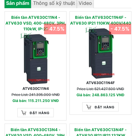
Sản phẩm
Thông số kỹ thuật
Video
Biến tần ATV630C11N4 -
Biến tần ATV630C11N4F -
ATV630 VSD, 400-480V, 3PH,
ATV630 IP21 110KW 400V/440
- 47.5%
- 47.5%
110kW, IP-21
ATV630C11N4F
ATV630C11N4
Price List: 521.427.500 VNĐ
Price List: 241.395.000 VNĐ
Giá bán: 248.863.125 VNĐ
Giá bán: 115.211.250 VNĐ
ĐẶT HÀNG
ĐẶT HÀNG
Biến tần ATV630C13N4 -
Biến tần ATV630C13N4F -
ATV630 VSD, 400-480V, 3PH,
ATV630 IP21 IP21 132KW