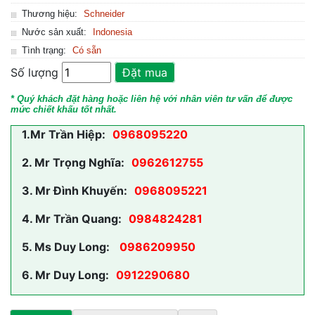
Thương hiệu:
Schneider
Nước sản xuất:
Indonesia
Tình trạng:
Có sẵn
Số lượng
Đặt mua
* Quý khách đặt hàng hoặc liên hệ với nhân viên tư vấn để được
mức chiết khấu tốt nhất.
1.
Mr Trần Hiệp:
0968095220
2.
Mr Trọng Nghĩa:
0962612755
3.
Mr Đình Khuyến:
0968095221
4.
Mr Trần Quang:
0984824281
5.
Ms Duy Long:
0986209950
6.
Mr Duy Long:
0912290680