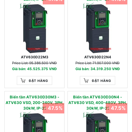
ATV630D22M3
ATV630D22N4
Price List: 95.386.500 VNĐ
Price List: 71.907.000 VNĐ
Giá bán: 45.525.375 VNĐ
Giá bán: 34.319.250 VNĐ
ĐẶT HÀNG
ĐẶT HÀNG
Biến tần ATV630D30M3 -
Biến tần ATV630D30N4 -
ATV630 VSD, 200-240V, 3PH,
ATV630 VSD, 400-480V, 3PH,
- 47.5%
- 47.5%
30kW, IP-21
30kW, IP-21