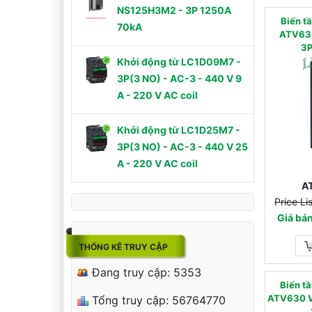
NS125H3M2 - 3P 1250A
Biến 
70kA
ATV63
3P
Khởi động từ LC1D09M7 -
3P(3 NO) - AC-3 - 440 V 9
A - 220 V AC coil
Khởi động từ LC1D25M7 -
3P(3 NO) - AC-3 - 440 V 25
A - 220 V AC coil
A
Price L
Giá bá
THỐNG KÊ TRUY CẬP
Đang truy cập: 5353
Biến 
ATV630 V
Tổng truy cập: 56764770