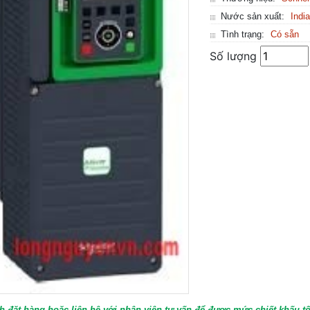
Nước sản xuất:
Indi
Tình trạng:
Có sẵn
Số lượng
h đặt hàng hoặc liên hệ với nhân viên tư vấn để được mức chiết khấu tố