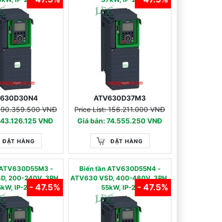
V630D30N4
ATV630D37M3
t: 90.359.500 VNĐ
Price List: 156.211.000 VNĐ
 43.126.125 VNĐ
Giá bán: 74.555.250 VNĐ
ĐẶT HÀNG
ĐẶT HÀNG
̀n ATV630D55M3 -
Biến tần ATV630D55N4 -
D, 200-240V, 3PH,
ATV630 VSD, 400-480V, 3PH,
- 47.5%
- 47.5%
kW, IP-21
55kW, IP-21