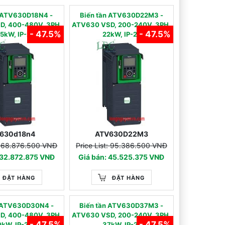
̀n ATV630D18N4 -
Biến tần ATV630D22M3 -
D, 400-480V, 3PH,
ATV630 VSD, 200-240V, 3PH,
- 47.5%
- 47.5%
.5kW, IP-21
22kW, IP-21
v630d18n4
ATV630D22M3
t: 68.876.500 VNĐ
Price List: 95.386.500 VNĐ
 32.872.875 VNĐ
Giá bán: 45.525.375 VNĐ
ĐẶT HÀNG
ĐẶT HÀNG
̀n ATV630D30N4 -
Biến tần ATV630D37M3 -
D, 400-480V, 3PH,
ATV630 VSD, 200-240V, 3PH,
- 47.5%
- 47.5%
kW, IP-21
37kW, IP-21