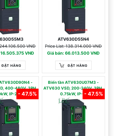
630D55M3
ATV630D55N4
: 244.106.500 VNĐ
Price List: 138.314.000 VNĐ
 116.505.375 VNĐ
Giá bán: 66.013.500 VNĐ
ĐẶT HÀNG
ĐẶT HÀNG
̀n ATV630D90N4 -
Biến tần ATV630U07M3 -
D, 400-480V, 3PH,
ATV630 VSD, 200-240V, 3PH,
- 47.5%
- 47.5%
kW, IP-21
0.75kW, IP-21