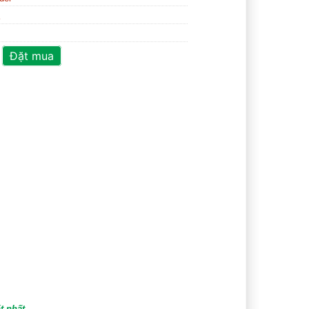
a
Đặt mua
t nhất.