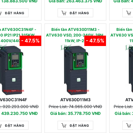
: 138.883.500 VNĐ
Giá bán: 263.463.375 VNĐ
Giá bán:
ĐẶT HÀNG
ĐẶT HÀNG
ần ATV630C31N4F -
Biến tần ATV630D11M3 -
Biến tâ
 IP21 IP21 315KW
ATV630 VSD, 200-240V, 3PH,
ATV630 VS
- 47.5%
- 47.5%
400V/440
11kW, IP-21
1
V630C31N4F
ATV630D11M3
AT
st: 920.293.000 VNĐ
Price List: 74.965.000 VNĐ
Price Lis
: 439.230.750 VNĐ
Giá bán: 35.778.750 VNĐ
Giá bán:
ĐẶT HÀNG
ĐẶT HÀNG