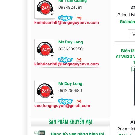
Mr Trần Quang
0984824281
A
Price Li
Giá bán
kinhdoanh6@longnguyenvn.com
Ms Duy Long
0986209950
Biến 
ATV630 V
kinhdoanh8@longnguyenvn.com
Mr Duy Long
0912290680
ceo.longnguyen@gmail.com
SẢN PHẨM KHUYẾN MẠI
A
Price Li
Đồng hồ vạn năng hiển thị