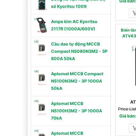
Giá bán
số Kyoritsu 1009
Ampe kìm AC Kyoritsu
2117R (1000A/600V)
Biến t
ATV630
Cầu dao tự động MCCB
Compact NS080N3M2 - 3P
800A 50kA
Aptomat MCCB Compact
NS100N3M2 - 3P 1000A
50kA
AT
Aptomat MCCB
Price Li
NS100H3M2 - 3P 1000A
Giá bán
70kA
Aptomat MCCB