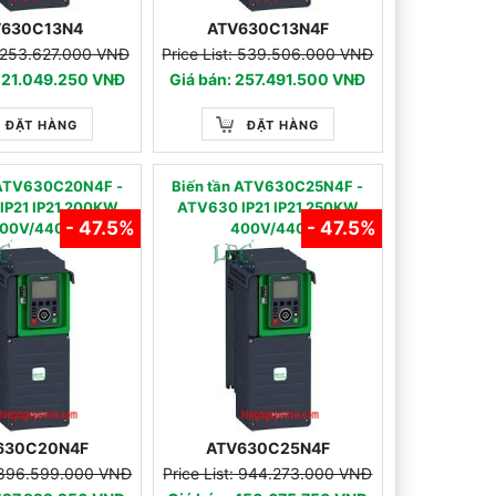
V630C13N4
ATV630C13N4F
: 253.627.000 VNĐ
Price List: 539.506.000 VNĐ
 121.049.250 VNĐ
Giá bán: 257.491.500 VNĐ
ĐẶT HÀNG
ĐẶT HÀNG
n ATV630C20N4F -
Biến tần ATV630C25N4F -
IP21 IP21 200KW
ATV630 IP21 IP21 250KW
- 47.5%
- 47.5%
00V/440
400V/440
630C20N4F
ATV630C25N4F
: 896.599.000 VNĐ
Price List: 944.273.000 VNĐ