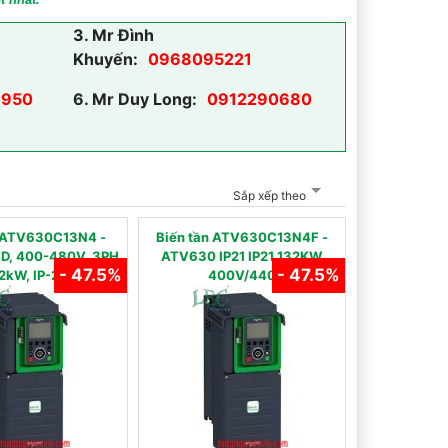
3.
Mr Đình
Khuyến:
0968095221
950
6.
Mr Duy Long:
0912290680
Sắp xếp theo
̀n ATV630C13N4 -
Biến tần ATV630C13N4F -
D, 400-480V, 3PH,
ATV630 IP21 IP21 132KW
- 47.5%
- 47.5%
2kW, IP-21
400V/440