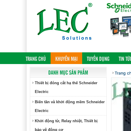
(CURRENT)
TRANG CHỦ
KHUYẾN MẠI
TUYỂN DỤNG
TIN TỨ
DANH MỤC SẢN PHẨM
Trang c
Thiết bị đóng cắt hạ thế Schneider
Electric
Biến tần và khởi động mềm Schneider
Electric
Khởi động từ, Relay nhiệt, Thiết bị
bảo vệ động cơ