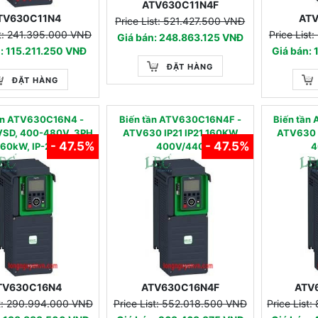
ATV630C11N4F
TV630C11N4
AT
Price List: 521.427.500 VNĐ
st: 241.395.000 VNĐ
Price List
Giá bán: 248.863.125 VNĐ
: 115.211.250 VNĐ
Giá bán:
ĐẶT HÀNG
ĐẶT HÀNG
tần ATV630C16N4 -
Biến tần ATV630C16N4F -
Biến tầ
SD, 400-480V, 3PH,
ATV630 IP21 IP21 160KW
ATV630 
- 47.5%
- 47.5%
160kW, IP-21
400V/440
4
TV630C16N4
ATV630C16N4F
ATV
st: 290.994.000 VNĐ
Price List: 552.018.500 VNĐ
Price List