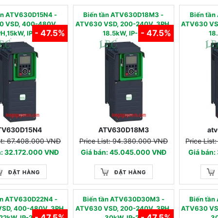
tần ATV630D15N4 -
Biến tần ATV630D18M3 -
Biến tâ
0 VSD, 400-480V,
ATV630 VSD, 200-240V, 3PH,
ATV630 VS
- 47.5%
- 47.5%
H,15kW, IP-21
18.5kW, IP-21
18
TV630D15N4
ATV630D18M3
at
ist: 67.408.000 VNĐ
Price List: 94.380.000 VNĐ
Price Lis
n: 32.172.000 VNĐ
Giá bán: 45.045.000 VNĐ
Giá bán:
ĐẶT HÀNG
ĐẶT HÀNG
tần ATV630D22N4 -
Biến tần ATV630D30M3 -
Biến tâ
SD, 400-480V, 3PH,
ATV630 VSD, 200-240V, 3PH,
ATV630 VS
- 47.5%
- 47.5%
22kW, IP-21
30kW, IP-21
30