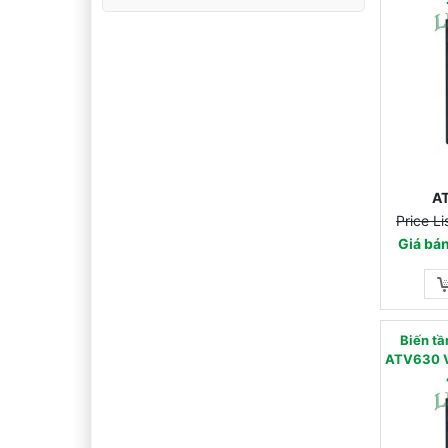
A
Price L
Giá bá
Biến 
ATV630 V