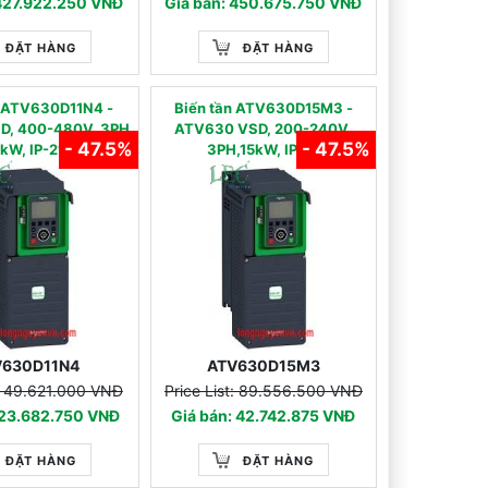
 427.922.250 VNĐ
Giá bán: 450.675.750 VNĐ
ĐẶT HÀNG
ĐẶT HÀNG
̀n ATV630D11N4 -
Biến tần ATV630D15M3 -
D, 400-480V, 3PH,
ATV630 VSD, 200-240V,
- 47.5%
- 47.5%
1kW, IP-21
3PH,15kW, IP-21
V630D11N4
ATV630D15M3
t: 49.621.000 VNĐ
Price List: 89.556.500 VNĐ
 23.682.750 VNĐ
Giá bán: 42.742.875 VNĐ
ĐẶT HÀNG
ĐẶT HÀNG