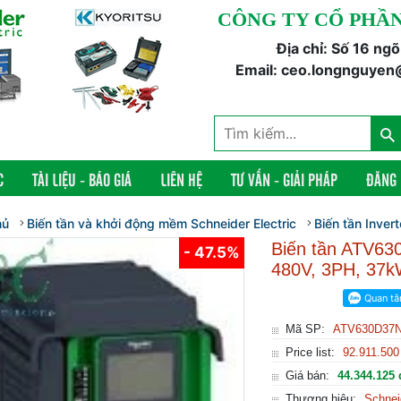
CÔNG TY CỔ PHẦN
Địa chỉ: Số 16 ng
Email: ceo.longnguyen
C
TÀI LIỆU - BÁO GIÁ
LIÊN HỆ
TƯ VẤN - GIẢI PHÁP
ĐĂNG
hủ
Biến tần và khởi động mềm Schneider Electric
Biến tần Inver
Biến tần ATV6
- 47.5%
480V, 3PH, 37k
Mã SP:
ATV630D37
Price list:
92.911.500
Giá bán:
44.344.125 
Thương hiệu:
Schnei