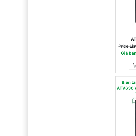
A
Price Li
Giá bá
Biến 
ATV630 V