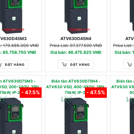
TV630D45M3
ATV630D45N4
ATV
st: 179.685.000 VNĐ
Price List: 97.377.500 VNĐ
Price List
n: 85.758.750 VNĐ
Giá bán: 46.475.625 VNĐ
Giá bán:
ĐẶT HÀNG
ĐẶT HÀNG
tần ATV630D75M3 -
Biến tần ATV630D75N4 -
Biến tâ
SD, 200-240V, 3PH,
ATV630 VSD, 400-480V, 3PH,
ATV630 VS
- 47.5%
- 47.5%
75kW, IP-21
75kW, IP-21
90