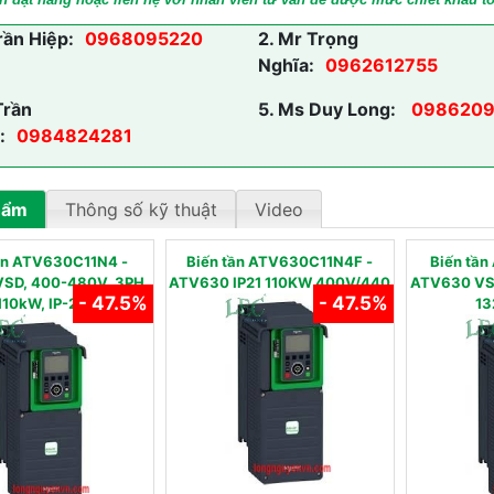
rần Hiệp:
0968095220
2.
Mr Trọng
Nghĩa:
0962612755
Trần
5.
Ms Duy Long:
0986209
:
0984824281
hẩm
Thông số kỹ thuật
Video
tần ATV630C11N4 -
Biến tần ATV630C11N4F -
Biến tâ
SD, 400-480V, 3PH,
ATV630 IP21 110KW 400V/440
ATV630 VS
- 47.5%
- 47.5%
110kW, IP-21
13