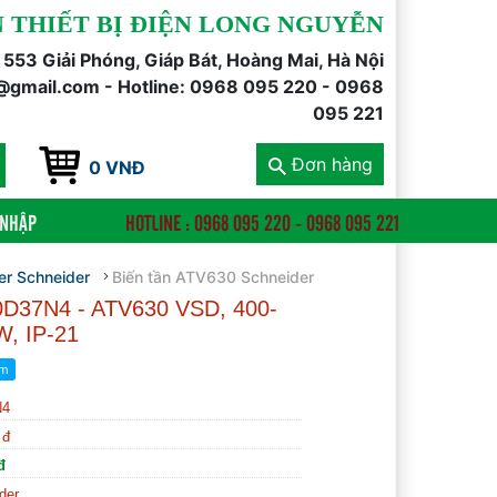
 THIẾT BỊ ĐIỆN LONG NGUYỄN
õ 553 Giải Phóng, Giáp Bát, Hoàng Mai, Hà Nội
@gmail.com - Hotline: 0968 095 220 - 0968
095 221
Đơn hàng
0 VNĐ
 NHẬP
HOTLINE : 0968 095 220 - 0968 095 221
ter Schneider
Biến tần ATV630 Schneider
30D37N4 - ATV630 VSD, 400-
W, IP-21
N4
 đ
đ
der