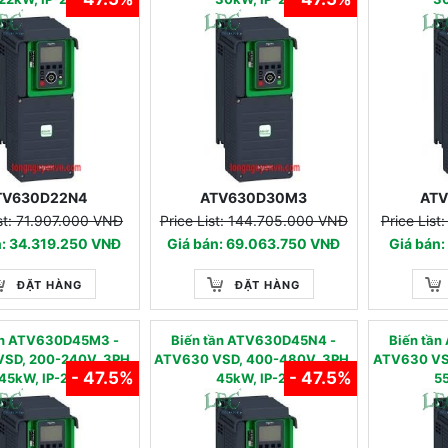
TV630D22N4
ATV630D30M3
AT
ist: 71.907.000 VNĐ
Price List: 144.705.000 VNĐ
Price Lis
n: 34.319.250 VNĐ
Giá bán: 69.063.750 VNĐ
Giá bán:
ĐẶT HÀNG
ĐẶT HÀNG
tần ATV630D45M3 -
Biến tần ATV630D45N4 -
Biến tâ
SD, 200-240V, 3PH,
ATV630 VSD, 400-480V, 3PH,
ATV630 VS
- 47.5%
- 47.5%
45kW, IP-21
45kW, IP-21
55