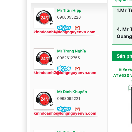
1.
Mr T
Mr Trần Hiệp
0968095220
4.
Mr 
kinhdoanh1@longnguyenvn.com
Quang
Mr Trọng Nghĩa
Sản p
0962612755
Biến 
kinhdoanh2@longnguyenvn.com
ATV630 V
Mr Đình Khuyến
0968095221
kinhdoanh5@longnguyenvn.com