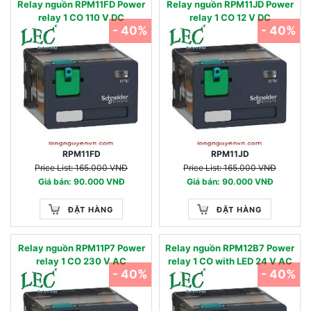
Relay nguồn RPM11FD Power
Relay nguồn RPM11JD Power
relay 1 CO 110 V DC
relay 1 CO 12 V DC
- 40%
- 40%
RPM11FD
RPM11JD
Price List: 165.000 VNĐ
Price List: 165.000 VNĐ
Giá bán: 90.000 VNĐ
Giá bán: 90.000 VNĐ
ĐẶT HÀNG
ĐẶT HÀNG
Relay nguồn RPM11P7 Power
Relay nguồn RPM12B7 Power
relay 1 CO 230 V AC
relay 1 CO with LED 24 V AC
- 40%
- 40%