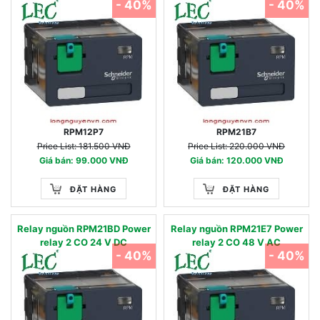
- 40%
- 40%
RPM12P7
RPM21B7
Price List: 181.500 VNĐ
Price List: 220.000 VNĐ
Giá bán: 99.000 VNĐ
Giá bán: 120.000 VNĐ
ĐẶT HÀNG
ĐẶT HÀNG
Relay nguồn RPM21BD Power
Relay nguồn RPM21E7 Power
relay 2 CO 24 V DC
relay 2 CO 48 V AC
- 40%
- 40%