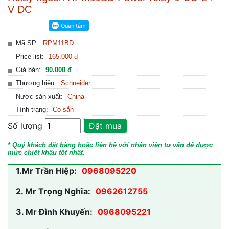
V DC
Mã SP:
RPM11BD
Price list:
165.000 đ
Giá bán:
90.000 đ
Thương hiệu:
Schneider
Nước sản xuất:
China
Tình trạng:
Có sẵn
Số lượng
Đặt mua
* Quý khách đặt hàng hoặc liên hệ với nhân viên tư vấn để được
mức chiết khấu tốt nhất.
1.
Mr Trần Hiệp:
0968095220
2.
Mr Trọng Nghĩa:
0962612755
3.
Mr Đình Khuyến:
0968095221