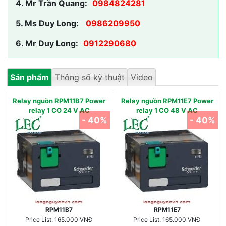
4.
Mr Trần Quang:
0984824281
5.
Ms Duy Long:
0986209950
6.
Mr Duy Long:
0912290680
Sản phẩm
Thông số kỹ thuật
Video
Relay nguồn RPM11B7 Power
Relay nguồn RPM11E7 Power
relay 1 CO 24 V AC
relay 1 CO 48 V AC
- 40%
- 40%
RPM11B7
RPM11E7
Price List: 165.000 VNĐ
Price List: 165.000 VNĐ