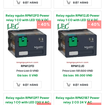
ĐẶT HÀNG
ĐẶT HÀNG
Relay nguồn RPM12FD Power
Relay nguồn RPM12JD Power
relay 1 CO with LED 110 V DC
relay 1 CO with LED 12 V DC
- 40%
- 40%
RPM12FD
RPM12JD
Price List: 0 VNĐ
Price List: 181.500 VNĐ
Giá bán: 0 VNĐ
Giá bán: 99.000 VNĐ
ĐẶT HÀNG
ĐẶT HÀNG
Relay nguồn RPM12P7 Power
Relay nguồn RPM21B7 Power
relay 1 CO with LED 230 V AC
relay 2 CO 24 V AC