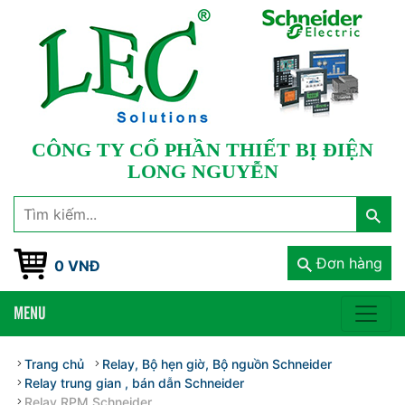
CÔNG TY CỔ PHẦN THIẾT BỊ ĐIỆN
LONG NGUYỄN
Đơn hàng
0 VNĐ
MENU
Trang chủ
Relay, Bộ hẹn giờ, Bộ nguồn Schneider
Relay trung gian , bán dẫn Schneider
Relay RPM Schneider