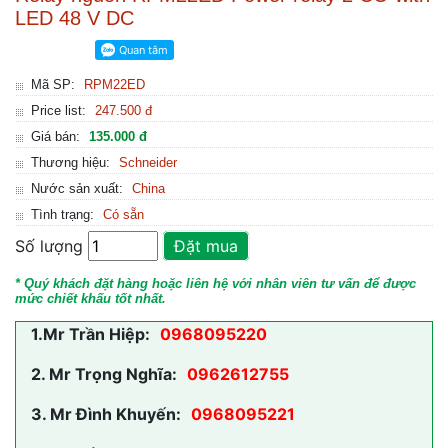
LED 48 V DC
Mã SP:
RPM22ED
Price list:
247.500 đ
Giá bán:
135.000 đ
Thương hiệu:
Schneider
Nước sản xuất:
China
Tình trạng:
Có sẵn
Số lượng
Đặt mua
* Quý khách đặt hàng hoặc liên hệ với nhân viên tư vấn để được
mức chiết khấu tốt nhất.
1.
Mr Trần Hiệp:
0968095220
2.
Mr Trọng Nghĩa:
0962612755
3.
Mr Đình Khuyến:
0968095221