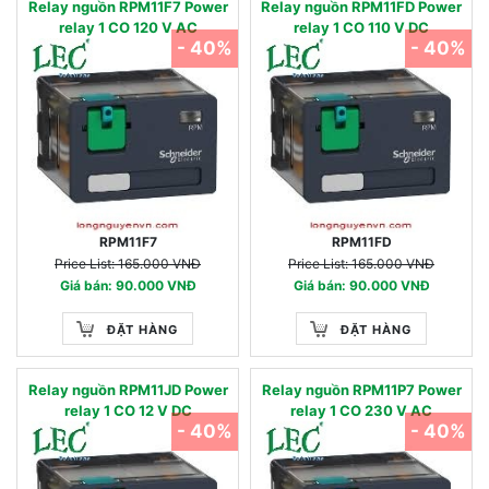
Relay nguồn RPM11F7 Power
Relay nguồn RPM11FD Power
relay 1 CO 120 V AC
relay 1 CO 110 V DC
- 40%
- 40%
RPM11F7
RPM11FD
Price List: 165.000 VNĐ
Price List: 165.000 VNĐ
Giá bán: 90.000 VNĐ
Giá bán: 90.000 VNĐ
ĐẶT HÀNG
ĐẶT HÀNG
Relay nguồn RPM11JD Power
Relay nguồn RPM11P7 Power
relay 1 CO 12 V DC
relay 1 CO 230 V AC
- 40%
- 40%