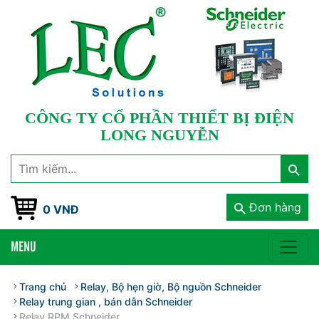
CÔNG TY CỔ PHẦN THIẾT BỊ ĐIỆN
LONG NGUYỄN
Đơn hàng
0 VNĐ
MENU
Trang chủ
Relay, Bộ hẹn giờ, Bộ nguồn Schneider
Relay trung gian , bán dẫn Schneider
Relay RPM Schneider