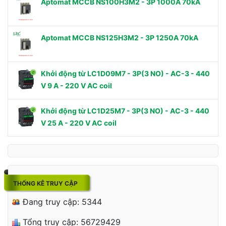
Aptomat MCCB NS100H3M2 - 3P 1000A 70kA
Aptomat MCCB NS125H3M2 - 3P 1250A 70kA
Khởi động từ LC1D09M7 - 3P(3 NO) - AC-3 - 440
V 9 A - 220 V AC coil
Khởi động từ LC1D25M7 - 3P(3 NO) - AC-3 - 440
V 25 A - 220 V AC coil
THỐNG KÊ TRUY CẬP
Đang truy cập: 5344
Tổng truy cập: 56729429