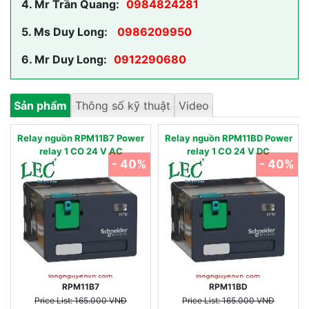
4.
Mr Trần Quang:
0984824281
5.
Ms Duy Long:
0986209950
6.
Mr Duy Long:
0912290680
Sản phẩm
Thông số kỹ thuật
Video
Relay nguồn RPM11B7 Power
Relay nguồn RPM11BD Power
relay 1 CO 24 V AC
relay 1 CO 24 V DC
- 40%
- 40%
RPM11B7
RPM11BD
Price List: 165.000 VNĐ
Price List: 165.000 VNĐ