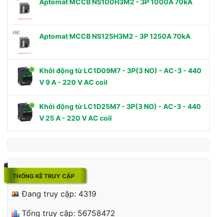
Aptomat MCCB NS100H3M2 - 3P 1000A 70kA
Aptomat MCCB NS125H3M2 - 3P 1250A 70kA
Khởi động từ LC1D09M7 - 3P(3 NO) - AC-3 - 440
V 9 A - 220 V AC coil
Khởi động từ LC1D25M7 - 3P(3 NO) - AC-3 - 440
V 25 A - 220 V AC coil
THỐNG KÊ TRUY CẬP
Đang truy cập: 4319
Tổng truy cập: 56758472