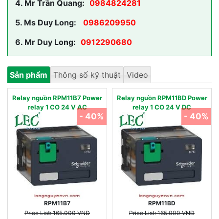
4.
Mr Trần Quang:
0984824281
5.
Ms Duy Long:
0986209950
6.
Mr Duy Long:
0912290680
Sản phẩm
Thông số kỹ thuật
Video
Relay nguồn RPM11B7 Power
Relay nguồn RPM11BD Power
relay 1 CO 24 V AC
relay 1 CO 24 V DC
- 40%
- 40%
RPM11B7
RPM11BD
Price List: 165.000 VNĐ
Price List: 165.000 VNĐ