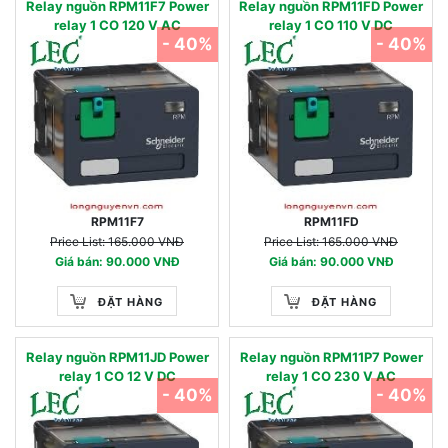
Relay nguồn RPM11F7 Power
Relay nguồn RPM11FD Power
relay 1 CO 120 V AC
relay 1 CO 110 V DC
- 40%
- 40%
RPM11F7
RPM11FD
Price List: 165.000 VNĐ
Price List: 165.000 VNĐ
Giá bán: 90.000 VNĐ
Giá bán: 90.000 VNĐ
ĐẶT HÀNG
ĐẶT HÀNG
Relay nguồn RPM11JD Power
Relay nguồn RPM11P7 Power
relay 1 CO 12 V DC
relay 1 CO 230 V AC
- 40%
- 40%