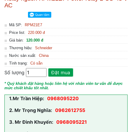
AC
Mã SP:
RPM21E7
Price list:
220.000 đ
Giá bán:
120.000 đ
Thương hiệu:
Schneider
Nước sản xuất:
China
Tình trạng:
Có sẵn
Số lượng
Đặt mua
* Quý khách đặt hàng hoặc liên hệ với nhân viên tư vấn để được
mức chiết khấu tốt nhất.
1.
Mr Trần Hiệp:
0968095220
2.
Mr Trọng Nghĩa:
0962612755
3.
Mr Đình Khuyến:
0968095221