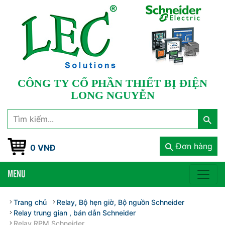
CÔNG TY CỔ PHẦN THIẾT BỊ ĐIỆN
LONG NGUYỄN
Đơn hàng
0 VNĐ
MENU
Trang chủ
Relay, Bộ hẹn giờ, Bộ nguồn Schneider
Relay trung gian , bán dẫn Schneider
Relay RPM Schneider