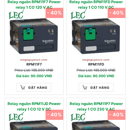
Relay nguồn RPM11F7 Power
Relay nguồn RPM11FD Power
relay 1 CO 120 V AC
relay 1 CO 110 V DC
- 40%
- 40%
RPM11F7
RPM11FD
Price List: 165.000 VNĐ
Price List: 165.000 VNĐ
Giá bán: 90.000 VNĐ
Giá bán: 90.000 VNĐ
ĐẶT HÀNG
ĐẶT HÀNG
Relay nguồn RPM11JD Power
Relay nguồn RPM11P7 Power
relay 1 CO 12 V DC
relay 1 CO 230 V AC
- 40%
- 40%