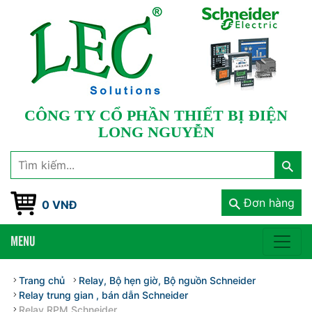
CÔNG TY CỔ PHẦN THIẾT BỊ ĐIỆN
LONG NGUYỄN
Đơn hàng
0 VNĐ
MENU
Trang chủ
Relay, Bộ hẹn giờ, Bộ nguồn Schneider
Relay trung gian , bán dẫn Schneider
Relay RPM Schneider