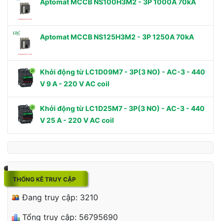
Aptomat MCCB NS100H3M2 - 3P 1000A 70kA
Aptomat MCCB NS125H3M2 - 3P 1250A 70kA
Khởi động từ LC1D09M7 - 3P(3 NO) - AC-3 - 440
V 9 A - 220 V AC coil
Khởi động từ LC1D25M7 - 3P(3 NO) - AC-3 - 440
V 25 A - 220 V AC coil
THỐNG KÊ TRUY CẬP
Đang truy cập: 3210
Tổng truy cập: 56795690