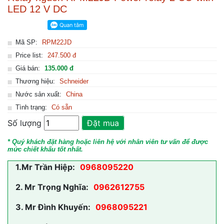
LED 12 V DC
Mã SP:
RPM22JD
Price list:
247.500 đ
Giá bán:
135.000 đ
Thương hiệu:
Schneider
Nước sản xuất:
China
Tình trạng:
Có sẵn
Số lượng
Đặt mua
* Quý khách đặt hàng hoặc liên hệ với nhân viên tư vấn để được
mức chiết khấu tốt nhất.
1.
Mr Trần Hiệp:
0968095220
2.
Mr Trọng Nghĩa:
0962612755
3.
Mr Đình Khuyến:
0968095221