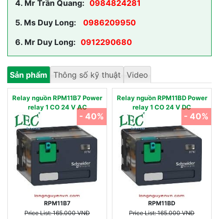
4.
Mr Trần Quang:
0984824281
5.
Ms Duy Long:
0986209950
6.
Mr Duy Long:
0912290680
Sản phẩm
Thông số kỹ thuật
Video
Relay nguồn RPM11B7 Power
Relay nguồn RPM11BD Power
relay 1 CO 24 V AC
relay 1 CO 24 V DC
- 40%
- 40%
RPM11B7
RPM11BD
Price List: 165.000 VNĐ
Price List: 165.000 VNĐ