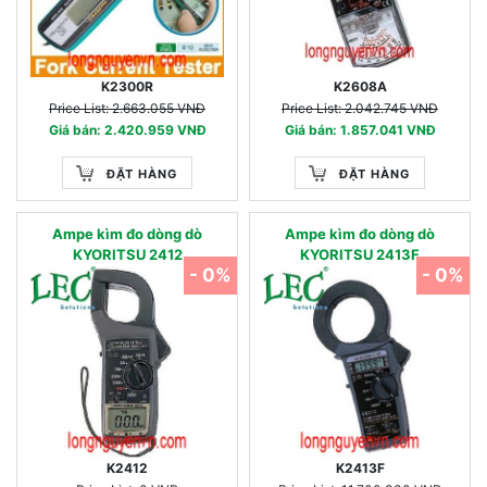
K2300R
K2608A
Price List: 2.663.055 VNĐ
Price List: 2.042.745 VNĐ
Giá bán: 2.420.959 VNĐ
Giá bán: 1.857.041 VNĐ
ĐẶT HÀNG
ĐẶT HÀNG
Ampe kìm đo dòng dò
Ampe kìm đo dòng dò
KYORITSU 2412
KYORITSU 2413F
- 0%
- 0%
K2412
K2413F