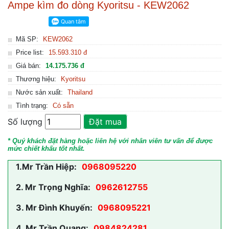
Ampe kìm đo dòng Kyoritsu - KEW2062
Mã SP:
KEW2062
Price list:
15.593.310 đ
Giá bán:
14.175.736 đ
Thương hiệu:
Kyoritsu
Nước sản xuất:
Thailand
Tình trạng:
Có sẵn
Số lượng
Đặt mua
* Quý khách đặt hàng hoặc liên hệ với nhân viên tư vấn để được
mức chiết khấu tốt nhất.
1.
Mr Trần Hiệp:
0968095220
2.
Mr Trọng Nghĩa:
0962612755
3.
Mr Đình Khuyến:
0968095221
4.
Mr Trần Quang:
0984824281