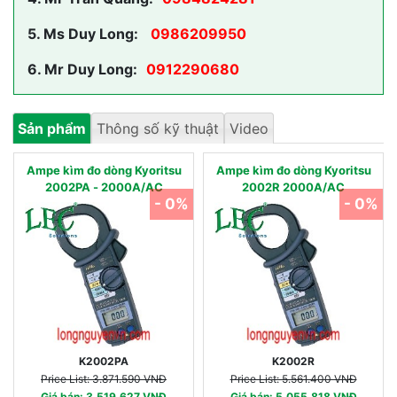
5.
Ms Duy Long:
0986209950
6.
Mr Duy Long:
0912290680
Sản phẩm
Thông số kỹ thuật
Video
Ampe kìm đo dòng Kyoritsu
Ampe kìm đo dòng Kyoritsu
2002PA - 2000A/AC
2002R 2000A/AC
- 0%
- 0%
K2002PA
K2002R
Price List: 3.871.590 VNĐ
Price List: 5.561.400 VNĐ
Giá bán: 3.519.627 VNĐ
Giá bán: 5.055.818 VNĐ