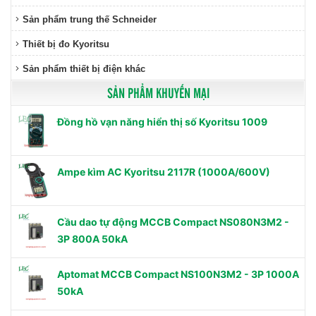
Sản phẩm trung thế Schneider
Thiết bị đo Kyoritsu
Sản phẩm thiết bị điện khác
SẢN PHẨM KHUYẾN MẠI
Đồng hồ vạn năng hiển thị số Kyoritsu 1009
Ampe kìm AC Kyoritsu 2117R (1000A/600V)
Cầu dao tự động MCCB Compact NS080N3M2 -
3P 800A 50kA
Aptomat MCCB Compact NS100N3M2 - 3P 1000A
50kA