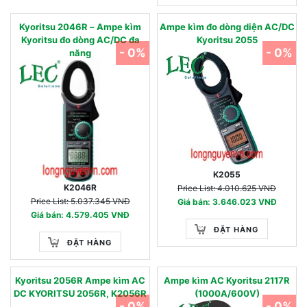
Kyoritsu 2046R – Ampe kìm
Ampe kìm đo dòng diện AC/DC
Kyoritsu đo dòng AC/DC đa
Kyoritsu 2055
- 0%
- 0%
năng
K2055
K2046R
Price List: 4.010.625 VNĐ
Price List: 5.037.345 VNĐ
Giá bán: 3.646.023 VNĐ
Giá bán: 4.579.405 VNĐ
ĐẶT HÀNG
ĐẶT HÀNG
Kyoritsu 2056R Ampe kìm AC
Ampe kìm AC Kyoritsu 2117R
DC KYORITSU 2056R, K2056R
(1000A/600V)
- 0%
- 0%