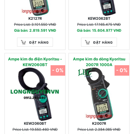
K2127R
KEW2062BT
Price List: 3.101.550 VNĐ
Price List: 17.165.475 VNĐ
Giá bán: 2.819.591 VNĐ
Giá bán: 15.604.977 VNĐ
ĐẶT HÀNG
ĐẶT HÀNG
Ampe kìm đo điện Kyoritsu -
Ampe kìm đo dòng Kyoritsu
KEW2060BT
2007R 1000A
- 0%
- 0%
KEW2060BT
K2007R
Price List: 19.550.460 VNĐ
Price List: 2.384.985 VNĐ