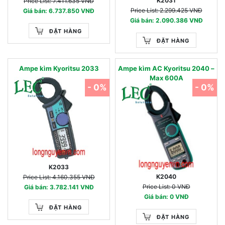
K2031
Price List: 7.411.635 VNĐ
Price List: 2.299.425 VNĐ
Giá bán: 6.737.850 VNĐ
Giá bán: 2.090.386 VNĐ
ĐẶT HÀNG
ĐẶT HÀNG
Ampe kìm Kyoritsu 2033
Ampe kìm AC Kyoritsu 2040 –
Max 600A
- 0%
- 0%
K2033
K2040
Price List: 4.160.355 VNĐ
Price List: 0 VNĐ
Giá bán: 3.782.141 VNĐ
Giá bán: 0 VNĐ
ĐẶT HÀNG
ĐẶT HÀNG