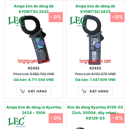
Ampe kìm đo dòng dò
Ampe kìm đo dòng dò
KYORITSU 2432
KYORITSU 2433
- 0%
- 0%
K2432
K2433
Price List: 9.582.720 VNĐ
Price List: 8.192.370 VNĐ
Giá bán: 8.711.564 VNĐ
Giá bán: 7.447.609 VNĐ
ĐẶT HÀNG
ĐẶT HÀNG
Ampe kìm đo dòng rò Kyoritsu
Kìm đo dòng Kyoritsu 8129-03
2434 – 100A
(3ch, 3000A, dây mềm) -
- 0%
- 0%
K8129-03