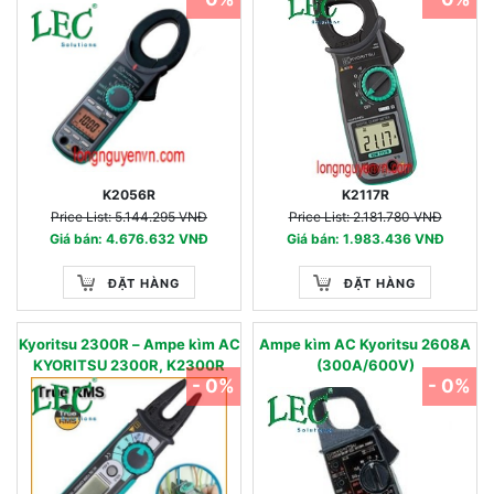
K2056R
K2117R
Price List: 5.144.295 VNĐ
Price List: 2.181.780 VNĐ
Giá bán: 4.676.632 VNĐ
Giá bán: 1.983.436 VNĐ
ĐẶT HÀNG
ĐẶT HÀNG
Kyoritsu 2300R – Ampe kìm AC
Ampe kìm AC Kyoritsu 2608A
KYORITSU 2300R, K2300R
(300A/600V)
- 0%
- 0%