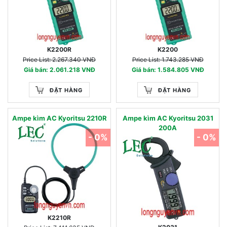
K2200R
K2200
Price List: 2.267.340 VNĐ
Price List: 1.743.285 VNĐ
Giá bán: 2.061.218 VNĐ
Giá bán: 1.584.805 VNĐ
ĐẶT HÀNG
ĐẶT HÀNG
Ampe kìm AC Kyoritsu 2210R
Ampe kìm AC Kyoritsu 2031
200A
- 0%
- 0%
K2210R