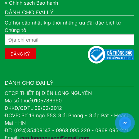
» Chính sách Bảo hành
DÀNH CHO ĐẠI LÝ
Cơ hội cập nhật kịp thời những ưu đãi đặc biệt từ
Chúng tôi
DÀNH CHO ĐẠI LÝ
CTCP THIẾT BỊ ĐIỆN LONG NGUYỄN
Mã số thuế:0105786990
ĐKKD/QĐTL:09/02/2012
ĐCVP: Số 16 ngõ 553 Giải Phóng - Giáp Bát - Hoàng
Mai - HN
ĐT: (024)35409147 - 0968 095 220 - 0968 095 221
Email:
ceo.longnguyen@gmail.com