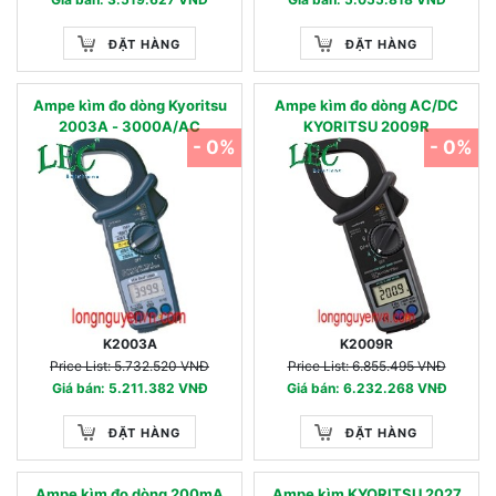
ĐẶT HÀNG
ĐẶT HÀNG
Ampe kìm đo dòng Kyoritsu
Ampe kìm đo dòng AC/DC
2003A - 3000A/AC
KYORITSU 2009R
- 0%
- 0%
K2003A
K2009R
Price List: 5.732.520 VNĐ
Price List: 6.855.495 VNĐ
Giá bán: 5.211.382 VNĐ
Giá bán: 6.232.268 VNĐ
ĐẶT HÀNG
ĐẶT HÀNG
Ampe kìm đo dòng 200mA
Ampe kìm KYORITSU 2027