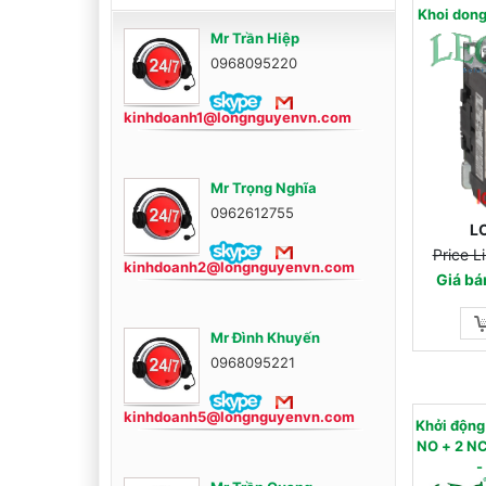
Khoi don
Mr Trần Hiệp
0968095220
kinhdoanh1@longnguyenvn.com
Mr Trọng Nghĩa
0962612755
L
Price L
kinhdoanh2@longnguyenvn.com
Giá bá
Mr Đình Khuyến
0968095221
kinhdoanh5@longnguyenvn.com
Khởi độn
NO + 2 NC) - AC
-