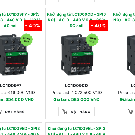
ng từ LC1D09F7 - 3P(3
Khởi động từ LC1D09CD - 3P(3
Khởi động
 - 110 V
NO) - AC-3 - 440 V 9 A - 36 V
NO) - AC-3 - 440 V 9 A -
- 40%
- 40%
AC coil
DC coil
LC1D09F7
LC1D09CD
L
List: 649.000 VNĐ
Price List: 1.072.500 VNĐ
Price Li
án: 354.000 VNĐ
Giá bán: 585.000 VNĐ
Giá bá
ĐẶT HÀNG
ĐẶT HÀNG
ng từ LC1D09ED - 3P(3
Khởi động từ LC1D09EL - 3P(3
 A - 48 V
NO) - AC-3 - 440 V 9 A - 48 V