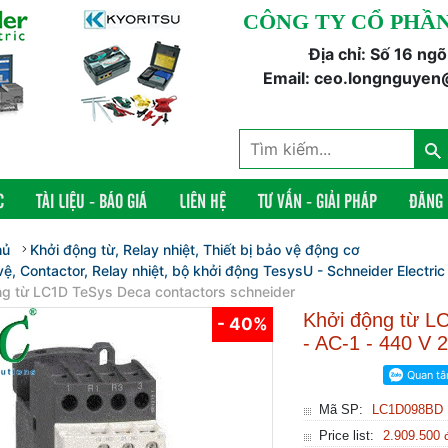
CÔNG TY CỔ PHẦN
Địa chỉ: Số 16 ng
Email: ceo.longnguyen
C
TÀI LIỆU - BÁO GIÁ
LIÊN HỆ
TƯ VẤN - GIẢI PHÁP
ĐĂNG
hủ
Khởi động từ, Relay nhiệt, Thiết bị bảo vệ động cơ
ệ, Contactor, Relay nhiệt, bộ khởi động TesysU - Schneider Electric
ng từ LC1D TeSys Deca contactors schneider
Khởi động từ
- 40%
- AC-1 - 440 V 2
Mã SP:
LC1D098BD
Price list:
2.909.500 