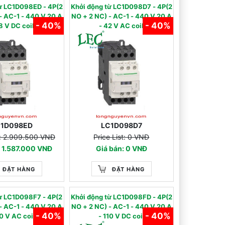
từ LC1D098ED - 4P(2
Khởi động từ LC1D098D7 - 4P(2
 - 440 V 20 A
NO + 2 NC) - AC-1 - 440 V 20 A
- 40%
- 40%
8 V DC coil
- 42 V AC coil
C1D098ED
LC1D098D7
t: 2.909.500 VNĐ
Price List: 0 VNĐ
: 1.587.000 VNĐ
Giá bán: 0 VNĐ
ĐẶT HÀNG
ĐẶT HÀNG
từ LC1D098F7 - 4P(2
Khởi động từ LC1D098FD - 4P(2
 - 440 V 20 A
NO + 2 NC) - AC-1 - 440 V 20 A
- 40%
- 40%
10 V AC coil
- 110 V DC coil