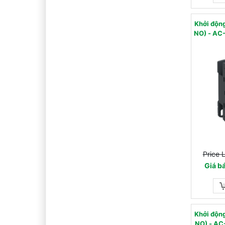
Khởi độ
NO) - AC-3 - 440 V 9 A
Price 
Giá b
Khởi độ
NO) - AC-3 - 440 V 9