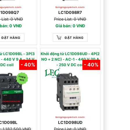
C1D098Q7
LC1D098R7
e List: 0 VNĐ
Price List: 0 VNĐ
 bán: 0 VNĐ
Giá bán: 0 VNĐ
ĐẶT HÀNG
ĐẶT HÀNG
 từ LC1D09BL - 3P(3
Khởi động từ LC1D098UD - 4P(2
 24 V
NO + 2 NC) - AC-1 - 440 V 20 A
- 40%
- 40%
DC coil
- 250 V DC coil
C1D09BL
LC1D098UD
st: 1.182.500 VNĐ
Price List: 0 VNĐ