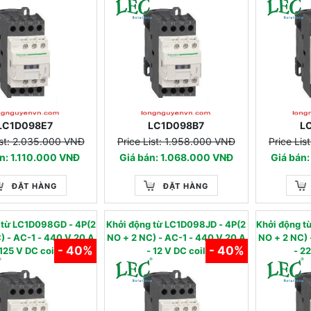
LC1D098E7
LC1D098B7
L
ist: 2.035.000 VNĐ
Price List: 1.958.000 VNĐ
Price Li
n: 1.110.000 VNĐ
Giá bán: 1.068.000 VNĐ
Giá bán
ĐẶT HÀNG
ĐẶT HÀNG
g từ LC1D098GD - 4P(2
Khởi động từ LC1D098JD - 4P(2
Khởi động 
-1 - 440 V 20 A
NO + 2 NC) - AC-1 - 440 V 20 A
NO + 2 NC) - AC-1
- 40%
- 40%
 125 V DC coil
- 12 V DC coil
- 2