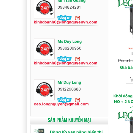
Mr Trần Quang
0984824281
kinhdoanh6@longnguyenvn.com
Ms Duy Long
0986209950
Price L
kinhdoanh8@longnguyenvn.com
Giá bá
Mr Duy Long
0912290680
Khởi độn
NO + 2 NC) - AC
ceo.longnguyen@gmail.com
-
SẢN PHẨM KHUYẾN MẠI
Đồng hồ vạn năng hiển thị