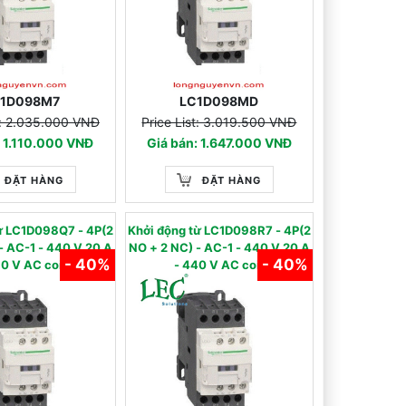
C1D098M7
LC1D098MD
t: 2.035.000 VNĐ
Price List: 3.019.500 VNĐ
: 1.110.000 VNĐ
Giá bán: 1.647.000 VNĐ
ĐẶT HÀNG
ĐẶT HÀNG
từ LC1D098Q7 - 4P(2
Khởi động từ LC1D098R7 - 4P(2
 - 440 V 20 A
NO + 2 NC) - AC-1 - 440 V 20 A
- 40%
- 40%
80 V AC coil
- 440 V AC coil