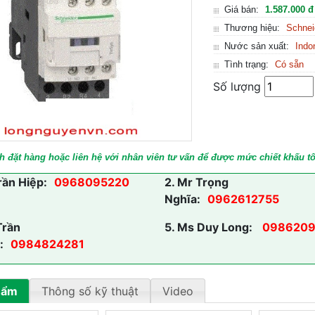
Giá bán:
1.587.000 đ
Thương hiệu:
Schnei
Nước sản xuất:
Indo
Tình trạng:
Có sẵn
Số lượng
h đặt hàng hoặc liên hệ với nhân viên tư vấn để được mức chiết khấu tố
rần Hiệp:
0968095220
2.
Mr Trọng
Nghĩa:
0962612755
Trần
5.
Ms Duy Long:
0986209
:
0984824281
hẩm
Thông số kỹ thuật
Video