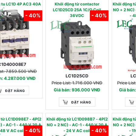
g tu LC1D 4P AC3 40A
Khởi động từ contactor
Khởi động 
LC1D25CD 25A 1C/O Coil
NO + 2 NC) - AC-1
- 40%
- 40%
36VDC
- 4
C1D40008E7
ist: 7.859.500 VNĐ
LC1D25CD
L
n: 4.287.000 VNĐ
Price List: 1.716.000 VNĐ
Price Lis
Giá bán: 936.000 VNĐ
Giá bán
ĐẶT HÀNG
ĐẶT HÀNG
g từ LC1D098E7 - 4P(2
Khởi động từ LC1D098B7 - 4P(2
Khởi động 
-1 - 440 V 20 A
NO + 2 NC) - AC-1 - 440 V 20 A
NO + 2 NC) - AC-1
- 40%
- 40%
 48 V AC coil
- 24 V AC coil
- 1