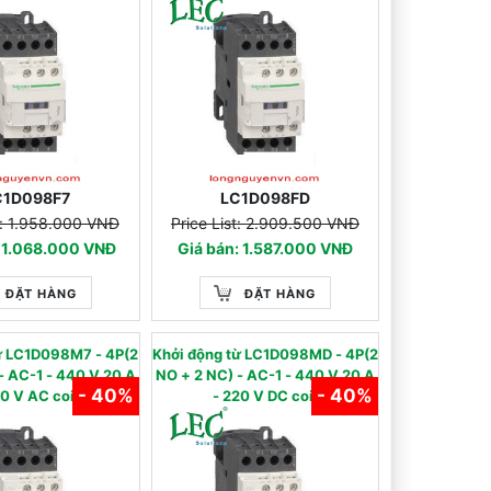
C1D098F7
LC1D098FD
st: 1.958.000 VNĐ
Price List: 2.909.500 VNĐ
: 1.068.000 VNĐ
Giá bán: 1.587.000 VNĐ
ĐẶT HÀNG
ĐẶT HÀNG
từ LC1D098M7 - 4P(2
Khởi động từ LC1D098MD - 4P(2
 - 440 V 20 A
NO + 2 NC) - AC-1 - 440 V 20 A
- 40%
- 40%
20 V AC coil
- 220 V DC coil