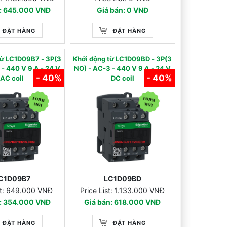
n: 645.000 VNĐ
Giá bán: 0 VNĐ
ĐẶT HÀNG
ĐẶT HÀNG
 từ LC1D09B7 - 3P(3
Khởi động từ LC1D09BD - 3P(3
 24 V
NO) - AC-3 - 440 V 9 A - 24 V
- 40%
- 40%
AC coil
DC coil
C1D09B7
LC1D09BD
st: 649.000 VNĐ
Price List: 1.133.000 VNĐ
n: 354.000 VNĐ
Giá bán: 618.000 VNĐ
ĐẶT HÀNG
ĐẶT HÀNG