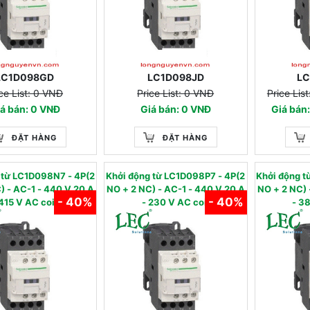
LC1D098GD
LC1D098JD
L
ce List: 0 VNĐ
Price List: 0 VNĐ
Price Lis
á bán: 0 VNĐ
Giá bán: 0 VNĐ
Giá bán
ĐẶT HÀNG
ĐẶT HÀNG
g từ LC1D098N7 - 4P(2
Khởi động từ LC1D098P7 - 4P(2
Khởi động 
-1 - 440 V 20 A
NO + 2 NC) - AC-1 - 440 V 20 A
NO + 2 NC) - AC-1
- 40%
- 40%
 415 V AC coil
- 230 V AC coil
- 3