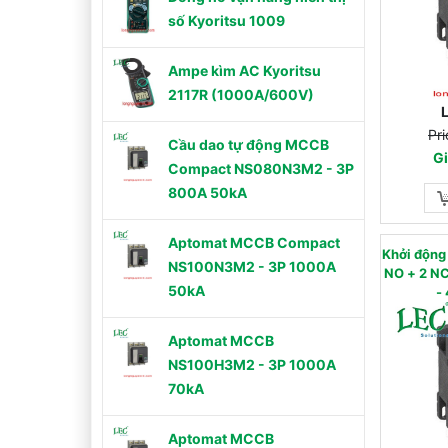
số Kyoritsu 1009
Ampe kìm AC Kyoritsu
2117R (1000A/600V)
Pri
Cầu dao tự động MCCB
Gi
Compact NS080N3M2 - 3P
800A 50kA
Aptomat MCCB Compact
Khởi độn
NS100N3M2 - 3P 1000A
NO + 2 NC) - AC
50kA
-
Aptomat MCCB
NS100H3M2 - 3P 1000A
70kA
Aptomat MCCB