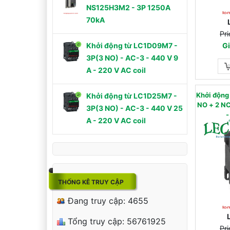
NS125H3M2 - 3P 1250A
70kA
Pri
Gi
Khởi động từ LC1D09M7 -
3P(3 NO) - AC-3 - 440 V 9
A - 220 V AC coil
Khởi độn
Khởi động từ LC1D25M7 -
NO + 2 NC) - AC
3P(3 NO) - AC-3 - 440 V 25
-
A - 220 V AC coil
THỐNG KÊ TRUY CẬP
Đang truy cập: 4655
Tổng truy cập: 56761925
Pri