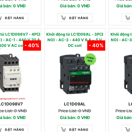
á bán: 0 VNĐ
Giá bán: 0 VNĐ
Giá bá
ĐẶT HÀNG
ĐẶT HÀNG
g từ LC1D098V7 - 4P(2
Khởi động từ LC1D09AL - 3P(3
Khởi động
-1 - 440 V 20 A
NO) - AC-3 - 440 V 9 A - 5 V
NO) - AC-3 - 440 V 9 A -
- 40%
- 40%
400 V AC coil
DC coil
LC1D098V7
LC1D09AL
L
ce List: 0 VNĐ
Price List: 0 VNĐ
Price Li
á bán: 0 VNĐ
Giá bán: 0 VNĐ
Giá bá
ĐẶT HÀNG
ĐẶT HÀNG