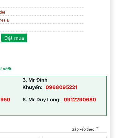
der
nesia
Đặt mua
t nhất.
3.
Mr Đình
Khuyến:
0968095221
950
6.
Mr Duy Long:
0912290680
Sắp xếp theo