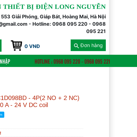
 THIẾT BỊ ĐIỆN LONG NGUYỄN
õ 553 Giải Phóng, Giáp Bát, Hoàng Mai, Hà Nội
@gmail.com - Hotline: 0968 095 220 - 0968
095 221
Đơn hàng
0 VNĐ
 NHẬP
HOTLINE : 0968 095 220 - 0968 095 221
 LC1D098BD - 4P(2 NO + 2 NC)
0 A - 24 V DC coil
đ