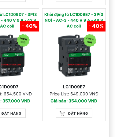
 từ LC1D09D7 - 3P(3
Khởi động từ LC1D09E7 - 3P(3
 42 V
NO) - AC-3 - 440 V 9 A - 48 V
- 40%
- 40%
AC coil
AC coil
C1D09D7
LC1D09E7
st: 654.500 VNĐ
Price List: 649.000 VNĐ
n: 357.000 VNĐ
Giá bán: 354.000 VNĐ
ĐẶT HÀNG
ĐẶT HÀNG