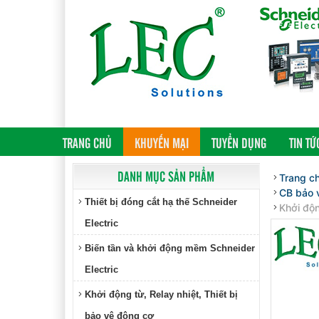
(CURRENT)
TRANG CHỦ
KHUYẾN MẠI
TUYỂN DỤNG
TIN TỨ
DANH MỤC SẢN PHẨM
Trang c
CB bảo v
Thiết bị đóng cắt hạ thế Schneider
Khởi độ
Electric
Biến tần và khởi động mềm Schneider
Electric
Khởi động từ, Relay nhiệt, Thiết bị
bảo vệ động cơ