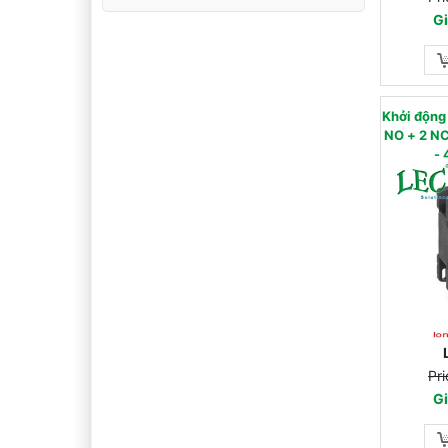
Gi
Khởi độn
NO + 2 NC) - AC
- 
Pri
Gi