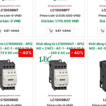
LC1D098N7
LC1D098P7
L
ce List: 0 VNĐ
Price List: 2.035.000 VNĐ
Pric
á bán: 0 VNĐ
Giá bán: 1.110.000 VNĐ
Giá
ĐẶT HÀNG
ĐẶT HÀNG
g từ LC1D098SD - 4P(2
Khởi động từ LC1D098U7 - 4P(2
Khởi động
-1 - 440 V 20 A
NO + 2 NC) - AC-1 - 440 V 20 A
NO) - AC-3 - 440 V 9 A -
- 40%
- 40%
 72 V DC coil
- 240 V AC coil
LC1D098SD
LC1D098U7
L
ce List: 0 VNĐ
Price List: 0 VNĐ
Price Li